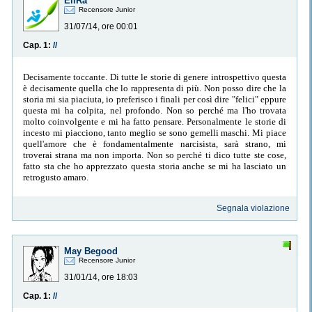
EliRa
Recensore Junior
31/07/14, ore 00:01
Cap. 1:
//
Decisamente toccante. Di tutte le storie di genere introspettivo questa
è decisamente quella che lo rappresenta di più. Non posso dire che la
storia mi sia piaciuta, io preferisco i finali per così dire "felici" eppure
questa mi ha colpita, nel profondo. Non so perché ma l'ho trovata
molto coinvolgente e mi ha fatto pensare. Personalmente le storie di
incesto mi piacciono, tanto meglio se sono gemelli maschi. Mi piace
quell'amore che è fondamentalmente narcisista, sarà strano, mi
troverai strana ma non importa. Non so perché ti dico tutte ste cose,
fatto sta che ho apprezzato questa storia anche se mi ha lasciato un
retrogusto amaro.
Segnala violazione
May Begood
Recensore Junior
31/01/14, ore 18:03
Cap. 1:
//