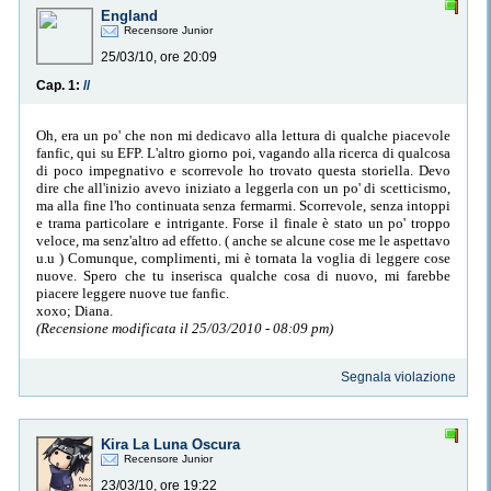
England
Recensore Junior
25/03/10, ore 20:09
Cap. 1:
//
Oh, era un po' che non mi dedicavo alla lettura di qualche piacevole
fanfic, qui su EFP. L'altro giorno poi, vagando alla ricerca di qualcosa
di poco impegnativo e scorrevole ho trovato questa storiella. Devo
dire che all'inizio avevo iniziato a leggerla con un po' di scetticismo,
ma alla fine l'ho continuata senza fermarmi. Scorrevole, senza intoppi
e trama particolare e intrigante. Forse il finale è stato un po' troppo
veloce, ma senz'altro ad effetto. ( anche se alcune cose me le aspettavo
u.u ) Comunque, complimenti, mi è tornata la voglia di leggere cose
nuove. Spero che tu inserisca qualche cosa di nuovo, mi farebbe
piacere leggere nuove tue fanfic.
xoxo; Diana.
(Recensione modificata il 25/03/2010 - 08:09 pm)
Segnala violazione
Kira La Luna Oscura
Recensore Junior
23/03/10, ore 19:22