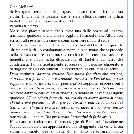
Ciao LleRory!
Scrivo questa recensione dopo quasi due anni che ho letto questa
storia, il che mi fa pensare che è stata effettivamente la prima
fanfiction da quando sono iscritta su Efp!
Perdona il ritardo.
Ma ti farà piacere sapere che è stata una delle poche ad avermi
trasmesso qualcosa, e che ancora oggi mi fa emozionare. Allora non
scrissi nulla perchè non sapevo come esprimere il mio stupore.
I tuoi personaggi sono perfetti, per non parlare del tuo stile: riporti le
ultime parole di un condannato a morte, e man mano che si procede
nella narrazione, c'è un climax ascendente che crea una suspense
incredibile e sfocia nella disperazione di Imriel e del resto dei
condannati. Ho particolarmente apprezzato il discorso elaborato e
dettagliato degli avvenimenti, le interruzioni in cui Imriel si scusa (
Devo sembrarti davvero egoista. Non posso far altro che parlare,
continuare a farlo, disinteressandomi invece di te.Perché non posso
sopportare altro dolore, altri pensieri.Non sopporto neppure più i
miei, e voglio liberarmene, voglio caricarli addosso a te.Sono una
persona davvero cattiva.Mi dispiace.) ,
o ricorda di dover aggiungere
qualcosa (
Ti chiederai forse chi sia, ma chi mi aveva alzato di peso,
chi mi aveva portato via di lì per condurmi in una calda stanza dai
toni chiari, chi mi aveva svegliato mormorando il mio nome non so
quante volte, era stato Barquiel.Non ho ancora avuto modo di
parlare di lui, non te l’ho presentato.Permettimi di farlo ora.
).
Ho amato particolarmente il personaggio di Barquiel. Inizialmente
l'avevo considerato un approfittatore, ma rileggendo più volte la tua
storia, ho capito che si tratta di un altro personaggio molto