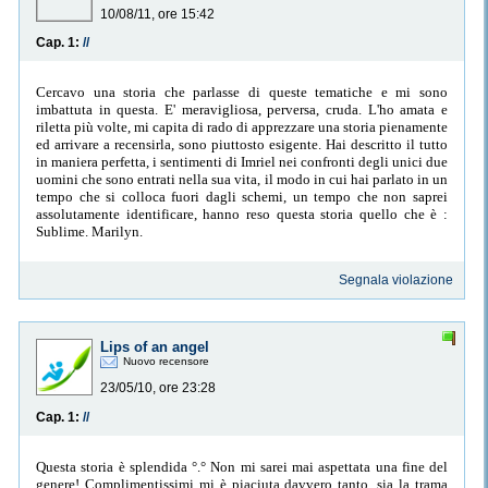
10/08/11, ore 15:42
Cap. 1:
//
Cercavo una storia che parlasse di queste tematiche e mi sono
imbattuta in questa. E' meravigliosa, perversa, cruda. L'ho amata e
riletta più volte, mi capita di rado di apprezzare una storia pienamente
ed arrivare a recensirla, sono piuttosto esigente. Hai descritto il tutto
in maniera perfetta, i sentimenti di Imriel nei confronti degli unici due
uomini che sono entrati nella sua vita, il modo in cui hai parlato in un
tempo che si colloca fuori dagli schemi, un tempo che non saprei
assolutamente identificare, hanno reso questa storia quello che è :
Sublime. Marilyn.
Segnala violazione
Lips of an angel
Nuovo recensore
23/05/10, ore 23:28
Cap. 1:
//
Questa storia è splendida °.° Non mi sarei mai aspettata una fine del
genere! Complimentissimi mi è piaciuta davvero tanto, sia la trama