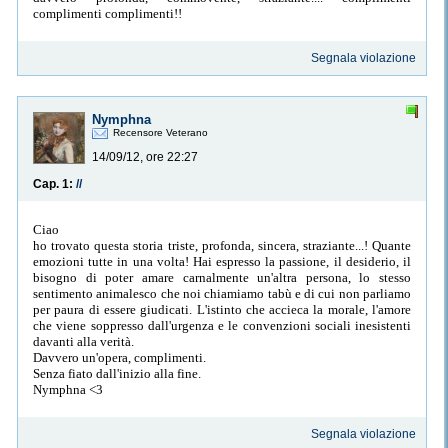
complimenti complimenti!!
Segnala violazione
Nymphna
Recensore Veterano
14/09/12, ore 22:27
Cap. 1:
//
Ciao
ho trovato questa storia triste, profonda, sincera, straziante...! Quante
emozioni tutte in una volta! Hai espresso la passione, il desiderio, il
bisogno di poter amare carnalmente un'altra persona, lo stesso
sentimento animalesco che noi chiamiamo tabù e di cui non parliamo
per paura di essere giudicati. L'istinto che accieca la morale, l'amore
che viene soppresso dall'urgenza e le convenzioni sociali inesistenti
davanti alla verità.
Davvero un'opera, complimenti.
Senza fiato dall'inizio alla fine.
Nymphna <3
Segnala violazione