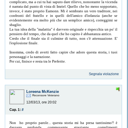
complicato, ma a cui tu hai saputo dare rilievo, nonostante la vicenda
è narrata dal punto di vista di Imriel. Quello che ho meno sopportato,
invece, è stato proprio Eamonn. Mi è sembrato un vero traditore, nei
confronti del fratello e in quelli dell'amico d'infanzia (anche se
evidentemente era molto più che un semplice amico), correggimi se
sbaglio.
La tua idea della "malattia" è davvero originale e rispecchia un po' il
pensiero del tempo, che da quel che ho capito è abbastanza antico.
Credo che il finale sia il culmine di tutto, non c'è attenuazione. E'
l'esplosione finale.
Insomma, credo di averti fatto capire che adoro questa storia, i tuoi
personaggi e la narrazione.
Per cui, finisce e resta tra le Preferite.
Segnala violazione
Loreena McKenzie
Recensore Veterano
12/03/13, ore 20:02
Cap. 1:
//
Non ho proprio parole... questa storia mi ha presa tantissimo!! è
davvero profonda, commovente, straziante.... complimenti