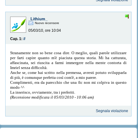
Segnala violazione
_Lithium_
Nuovo recensore
05/03/10, ore 10:04
Cap. 1:
//
Stranamente non so bene cosa dire. O meglio, quali parole utilizzare
per farti capire quanto m'è piaciuta questa storia. Mi ha catturata,
affascinata, sei riuscita a farmi immergere nella mente contorta di
Imriel senza difficoltà.
Anche se, come hai scritto nella premessa, avresti potuto svilupparla
di più, è comunque perfetta così com'è, a mio parere.
Complimenti, era da parecchio che una fic non mi colpiva in questo
modo ^^
La inserisco, ovviamente, tra i preferiti.
(Recensione modificata il 05/03/2010 - 10:06 am)
Segnala violazione