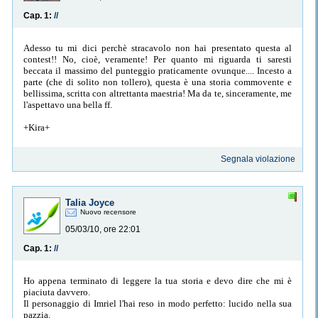
Cap. 1:
//
Adesso tu mi dici perchè stracavolo non hai presentato questa al
contest!! No, cioè, veramente! Per quanto mi riguarda ti saresti
beccata il massimo del punteggio praticamente ovunque.... Incesto a
parte (che di solito non tollero), questa è una storia commovente e
bellissima, scritta con altrettanta maestria! Ma da te, sinceramente, me
l'aspettavo una bella ff.
+Kira+
Segnala violazione
Talia Joyce
Nuovo recensore
05/03/10, ore 22:01
Cap. 1:
//
Ho appena terminato di leggere la tua storia e devo dire che mi è
piaciuta davvero.
Il personaggio di Imriel l'hai reso in modo perfetto: lucido nella sua
pazzia.