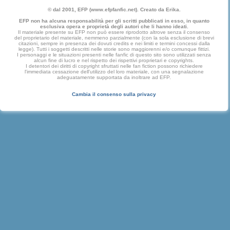
© dal 2001, EFP (www.efpfanfic.net). Creato da Erika.
EFP non ha alcuna responsabilità per gli scritti pubblicati in esso, in quanto
esclusiva opera e proprietà degli autori che li hanno ideati.
Il materiale presente su EFP non può essere riprodotto altrove senza il consenso
del proprietario del materiale, nemmeno parzialmente (con la sola esclusione di brevi
citazioni, sempre in presenza dei dovuti credits e nei limiti e termini concessi dalla
legge). Tutti i soggetti descritti nelle storie sono maggiorenni e/o comunque fittizi.
I personaggi e le situazioni presenti nelle fanfic di questo sito sono utilizzati senza
alcun fine di lucro e nel rispetto dei rispettivi proprietari e copyrights.
I detentori dei diritti di copyright sfruttati nelle fan fiction possono richiedere
l'immediata cessazione dell'utilizzo del loro materiale, con una segnalazione
adeguatamente supportata da inoltrare ad EFP.
Cambia il consenso sulla privacy