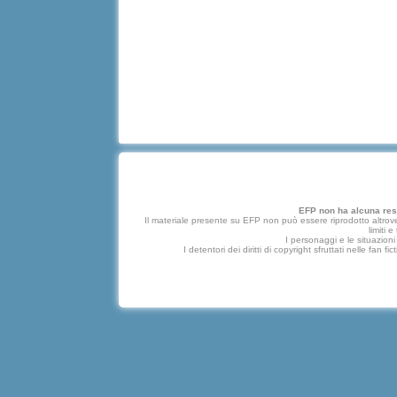
EFP non ha alcuna respo
Il materiale presente su EFP non può essere riprodotto altrove
limiti 
I personaggi e le situazioni 
I detentori dei diritti di copyright sfruttati nelle f