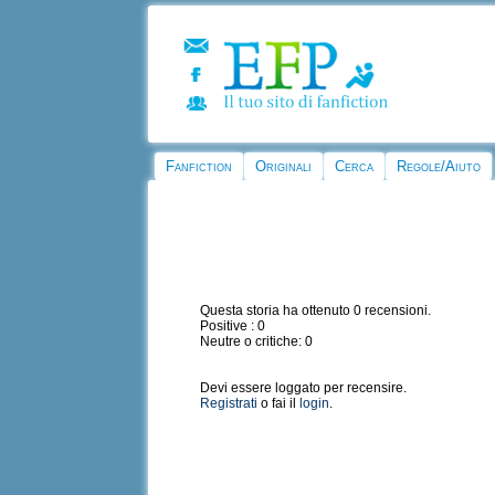
Fanfiction
Originali
Cerca
Regole/Aiuto
Questa storia ha ottenuto 0 recensioni.
Positive : 0
Neutre o critiche: 0
Devi essere loggato per recensire.
Registrati
o fai il
login
.