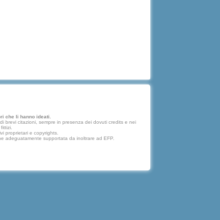
i che li hanno ideati.
 brevi citazioni, sempre in presenza dei dovuti credits e nei
ttizi.
vi proprietari e copyrights.
lazione adeguatamente supportata da inoltrare ad EFP.