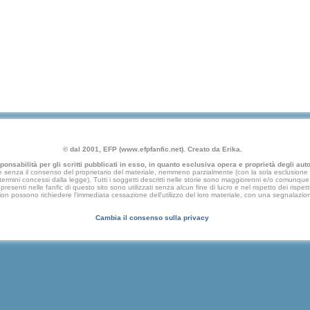
© dal 2001, EFP (www.efpfanfic.net). Creato da Erika.
nsabilità per gli scritti pubblicati in esso, in quanto esclusiva opera e proprietà degli autor
 senza il consenso del proprietario del materiale, nemmeno parzialmente (con la sola esclusione di
e termini concessi dalla legge). Tutti i soggetti descritti nelle storie sono maggiorenni e/o comunque fi
presenti nelle fanfic di questo sito sono utilizzati senza alcun fine di lucro e nel rispetto dei rispetti
an fiction possono richiedere l'immediata cessazione dell'utilizzo del loro materiale, con una segna
Cambia il consenso sulla privacy