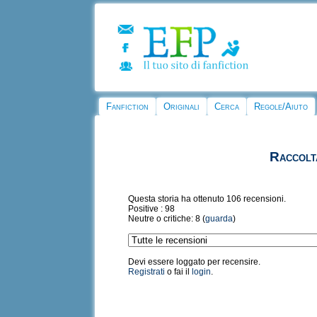
Fanfiction
Originali
Cerca
Regole/Aiuto
Raccolta
Questa storia ha ottenuto 106 recensioni.
Positive : 98
Neutre o critiche: 8 (
guarda
)
Devi essere loggato per recensire.
Registrati
o fai il
login
.