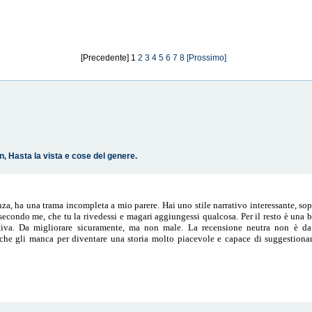
[Precedente] 1
2
3
4
5
6
7
8
[Prossimo]
n, Hasta la vista e cose del genere.
za, ha una trama incompleta a mio parere. Hai uno stile narrativo interessante, sop
secondo me, che tu la rivedessi e magari aggiungessi qualcosa. Per il resto è una be
titiva. Da migliorare sicuramente, ma non male. La recensione neutra non è d
e gli manca per diventare una storia molto piacevole e capace di suggestionare 