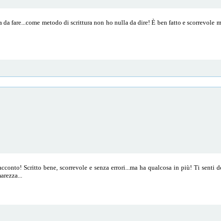
a da fare...come metodo di scrittura non ho nulla da dire! È ben fatto e scorrevole 
.
cconto! Scritto bene, scorrevole e senza errori...ma ha qualcosa in più! Ti senti d
arezza...