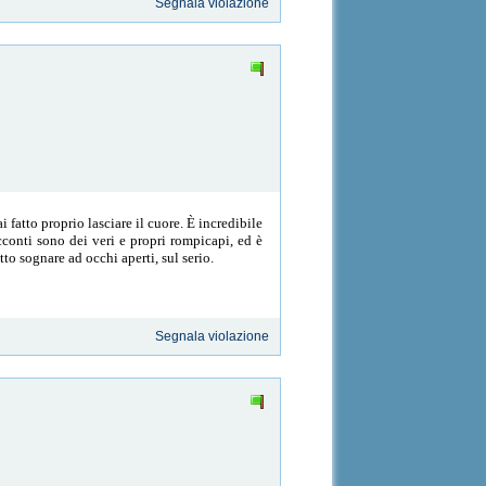
Segnala violazione
i fatto proprio lasciare il cuore. È incredibile
cconti sono dei veri e propri rompicapi, ed è
tto sognare ad occhi aperti, sul serio.
Segnala violazione