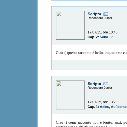
Scripta
Recensore Junior
17/07/15, ore 13:45
Cap. 2:
Sono...?
Ciao :) questo racconto è bello, inquietante e 
Scripta
Recensore Junior
17/07/15, ore 13:29
Cap. 1:
Adieu, Aufiderse
Ciao :) come racconto non é brutto, anzi, poss
protagonista e chi gli sta intorno!