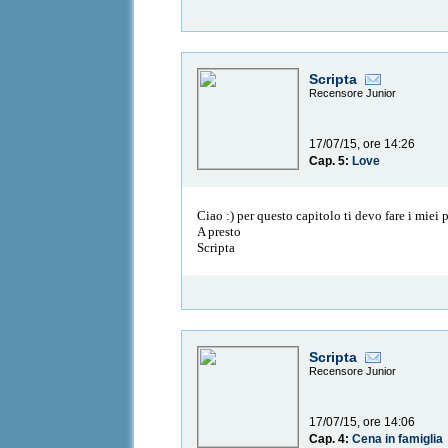
Scripta
Recensore Junior
17/07/15, ore 14:26
Cap. 5:
Love
Ciao :) per questo capitolo ti devo fare i miei
A presto
Scripta
Scripta
Recensore Junior
17/07/15, ore 14:06
Cap. 4:
Cena in famiglia