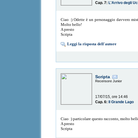
Cap. 7:
L'Arrivo degli Uc
Ciao :) Odette è un personaggio davvero miste
Molto bello!
A presto
Scripta
Leggi la risposta dell'autore
Scripta
Recensore Junior
17/07/15, ore 14:46
Cap. 6:
Il Grande Lago
Ciao :) particolare questo racconto, molto bel
A presto
Scripta