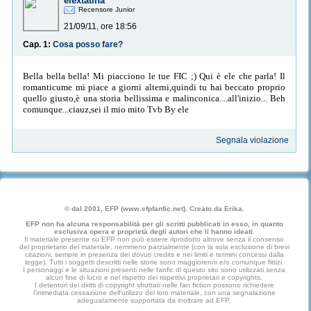
elextatina
Recensore Junior
21/09/11, ore 18:56
Cap. 1:
Cosa posso fare?
Bella bella bella! Mi piacciono le tue FIC ;) Qui è ele che parla! Il
romanticume mi piace a giorni alterni,quindi tu hai beccato proprio
quello giusto,è una storia bellissima e malinconica....all'inizio... Beh
comunque...ciauz,sei il mio mito Tvb By ele
Segnala violazione
© dal 2001, EFP (www.efpfanfic.net). Creato da Erika.
EFP non ha alcuna responsabilità per gli scritti pubblicati in esso, in quanto
esclusiva opera e proprietà degli autori che li hanno ideati.
Il materiale presente su EFP non può essere riprodotto altrove senza il consenso
del proprietario del materiale, nemmeno parzialmente (con la sola esclusione di brevi
citazioni, sempre in presenza dei dovuti credits e nei limiti e termini concessi dalla
legge). Tutti i soggetti descritti nelle storie sono maggiorenni e/o comunque fittizi.
I personaggi e le situazioni presenti nelle fanfic di questo sito sono utilizzati senza
alcun fine di lucro e nel rispetto dei rispettivi proprietari e copyrights.
I detentori dei diritti di copyright sfruttati nelle fan fiction possono richiedere
l'immediata cessazione dell'utilizzo del loro materiale, con una segnalazione
adeguatamente supportata da inoltrare ad EFP.