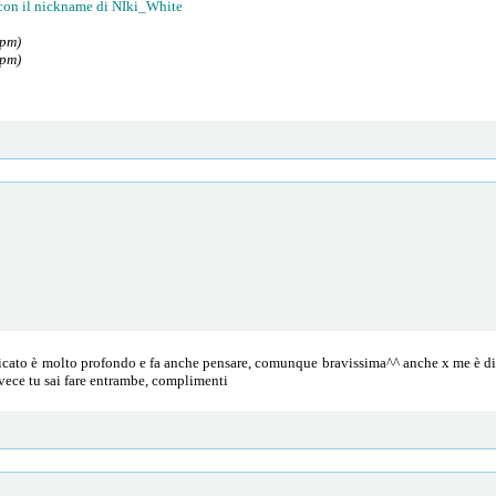
 con il nickname di NIki_White
 pm)
 pm)
icato è molto profondo e fa anche pensare, comunque bravissima^^ anche x me è diffi
vece tu sai fare entrambe, complimenti