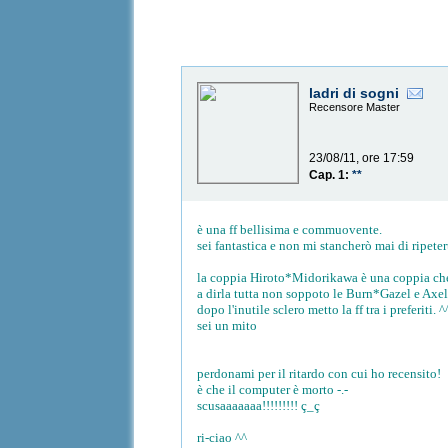
ladri di sogni
Recensore Master
23/08/11, ore 17:59
Cap. 1:
**
è una ff bellisima e commuovente.
sei fantastica e non mi stancherò mai di ripeter
la coppia Hiroto*Midorikawa è una coppia che 
a dirla tutta non soppoto le Burn*Gazel e Axe
dopo l'inutile sclero metto la ff tra i preferiti. ^
sei un mito
perdonami per il ritardo con cui ho recensito!
è che il computer è morto -.-
scusaaaaaaa!!!!!!!!! ç_ç
ri-ciao ^^