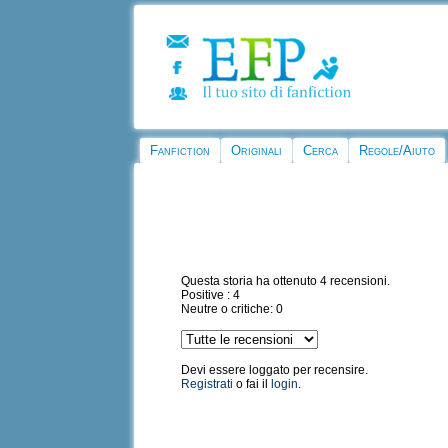
Fanfiction
Originali
Cerca
Regole/Aiuto
Questa storia ha ottenuto 4 recensioni.
Positive : 4
Neutre o critiche: 0
Devi essere loggato per recensire.
Registrati
o fai il
login
.