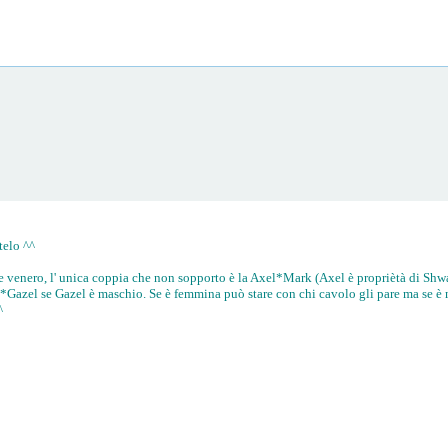
telo ^^
venero, l' unica coppia che non sopporto è la Axel*Mark (Axel è propriètà di Shwan
l*Gazel se Gazel è maschio. Se è femmina può stare con chi cavolo gli pare ma se è
^