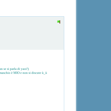
 se si parla di yaoi!)
 maschio è MIO e non si discute ù_ù