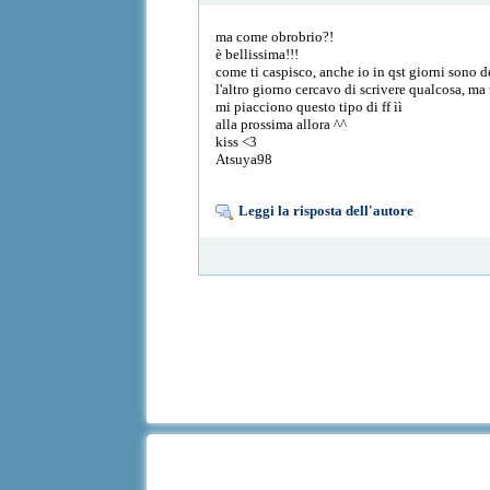
ma come obrobrio?!
è bellissima!!!
come ti caspisco, anche io in qst giorni sono de
l'altro giorno cercavo di scrivere qualcosa, ma 
mi piacciono questo tipo di ff ìì
alla prossima allora ^^
kiss <3
Atsuya98
Leggi la risposta dell'autore