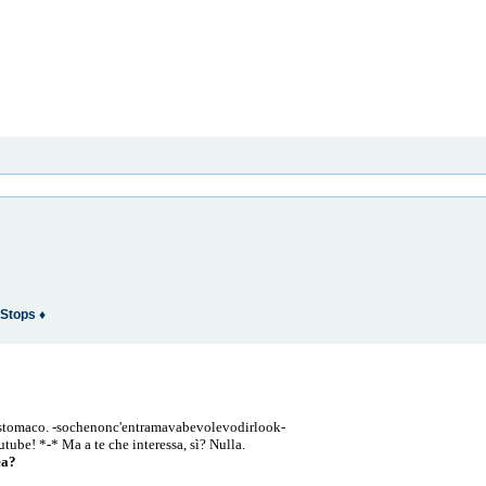
Stops ♦
o stomaco. -sochenonc'entramavabevolevodirlook-
tube! *-* Ma a te che interessa, sì? Nulla.
ea?