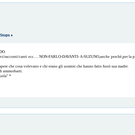
Stops ♦
NDO.
crivi/racconti/canti ecc..... NON-FARLO-DAVANTI- A-SUZUNO,anche perchè,per la pr
 sapere che cosa volevano e chi erano gli uomini che hanno fatto fuori sua madre.
 di ammorbarti.
uola" *