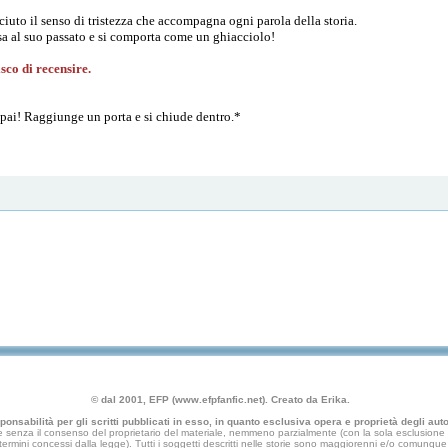
iuto il senso di tristezza che accompagna ogni parola della storia.
 al suo passato e si comporta come un ghiacciolo!
sco di recensire.
npai! Raggiunge un porta e si chiude dentro.*
© dal 2001, EFP (www.efpfanfic.net). Creato da Erika.
nsabilità per gli scritti pubblicati in esso, in quanto esclusiva opera e proprietà degli autor
 senza il consenso del proprietario del materiale, nemmeno parzialmente (con la sola esclusione di
e termini concessi dalla legge). Tutti i soggetti descritti nelle storie sono maggiorenni e/o comunque fi