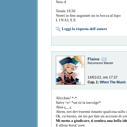
Voto:4
Totale:19,50
Vorrei in fine augurarti un in bocca al lupo
L I N A L E E
Leggi la risposta dell'autore
Flaine
Recensore Master
14/01/12, ore 17:37
Cap. 1:
When The Music 
Alicchan! *-*
Salve ^o^ *un tir la travolge*
Ahia ç__ç
Ahem, ieri dev'essermi rimasto qualcosa sull
Ok, va buono, mi sto per fare un account di you
Mi metto a giudicare, ti sembra una bella id
E allora forza! uwu