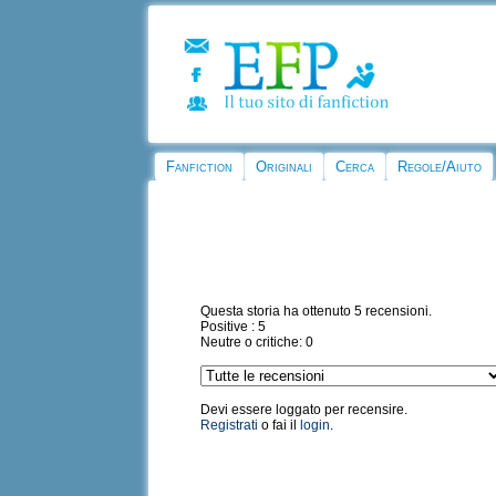
Fanfiction
Originali
Cerca
Regole/Aiuto
Questa storia ha ottenuto 5 recensioni.
Positive : 5
Neutre o critiche: 0
Devi essere loggato per recensire.
Registrati
o fai il
login
.