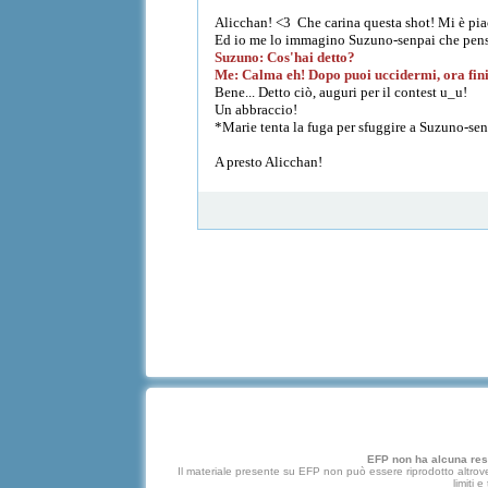
Alicchan! <3 Che carina questa shot! Mi è piac
Ed io me lo immagino Suzuno-senpai che pensa
Suzuno: Cos'hai detto?
Me: Calma eh! Dopo puoi uccidermi, ora fini
Bene... Detto ciò, auguri per il contest u_u!
Un abbraccio!
*Marie tenta la fuga per sfuggire a Suzuno-se
A presto Alicchan!
EFP non ha alcuna respo
Il materiale presente su EFP non può essere riprodotto altrove
limiti 