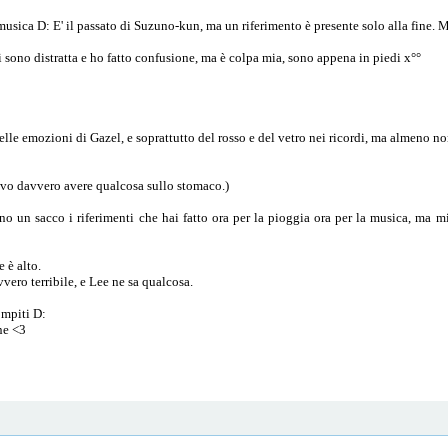
musica D: E' il passato di Suzuno-kun, ma un riferimento è presente solo alla fine. 
i sono distratta e ho fatto confusione, ma è colpa mia, sono appena in piedi x°°
delle emozioni di Gazel, e soprattutto del rosso e del vetro nei ricordi, ma almeno 
 devo davvero avere qualcosa sullo stomaco.)
no un sacco i riferimenti che hai fatto ora per la pioggia ora per la musica, ma mi
 è alto.
vero terribile, e Lee ne sa qualcosa.
compiti D:
ne <3