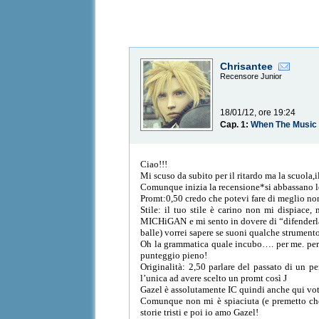
Chrisantee
Recensore Junior
18/01/12, ore 19:24
Cap. 1:
When The Music 
Ciao!!!
Mi scuso da subito per il ritardo ma la scuola,
Comunque inizia la recensione*si abbassano l
Promt:0,50 credo che potevi fare di meglio non
Stile: il tuo stile è carino non mi dispiace
MICHiGAN e mi sento in dovere di “difenderla”
balle) vorrei sapere se suoni qualche strumento
Oh la grammatica quale incubo…. per me. però 
punteggio pieno!
Originalità: 2,50 parlare del passato di un p
l’unica ad avere scelto un promt così J
Gazel è assolutamente IC quindi anche qui vo
Comunque non mi è spiaciuta (e premetto ch
storie tristi e poi io amo Gazel!