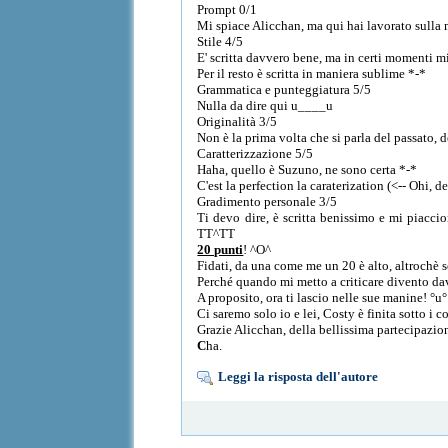
Prompt 0/1
Mi spiace Alicchan, ma qui hai lavorato sulla 
Stile 4/5
E' scritta davvero bene, ma in certi momenti m
Per il resto è scritta in maniera sublime *-*
Grammatica e punteggiatura 5/5
Nulla da dire qui u____u
Originalità 3/5
Non è la prima volta che si parla del passato, 
Caratterizzazione 5/5
Haha, quello è Suzuno, ne sono certa *-*
C'est la perfection la caraterization (<-- Ohi,
Gradimento personale 3/5
Ti devo dire, è scritta benissimo e mi piaccio
TT^TT
20 punti
! ^O^
Fidati, da una come me un 20 è alto, altrochè se
Perché quando mi metto a criticare divento dav
A proposito, ora ti lascio nelle sue manine! °u°
Ci saremo solo io e lei, Costy è finita sotto i 
Grazie Alicchan, della bellissima partecipazio
C
ha.
Leggi la risposta dell'autore