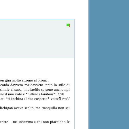
on gira molto attorno al promt .
ricorda davvero ma davvero tanto lo stile di
 simile al suo… inoltre!(lo so sono una rompi
ne il mio voto è *rullino i tamburi*: 2,50
ti *si inchina al suo cospetto* voto:5 \^o^/
Michigan aveva scelto, ma tranquilla non sei
triste… ma insomma a chi non piacciono le