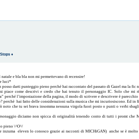
Stops ♦
il natale e bla bla non mi permettevano di recensire!
e luci*
 posso darti punteggio pieno perché hai raccontato del passato di Gazel ma la fic n
, mi piace come descrivi e credo che hai tenuto il personaggio IC. Solo che mi 
 perché l’impostazione della pagina, il modo di scrivere e descrivere è parecchio
? perchè hai fatto delle considerazioni sulla musica che mi incuriosiscono. Ed in fi
noto che tu sei brava insomma nessuna virgola fuori posto o punti o verbi sbaglia
ersonaggio diciamo non spicca di originalità tenendo conto di tutti i promt che 
to pieno \^O^/
e inzuma eleven lo conosco grazie ai racconti di MICHiGAN) anche se è molto 