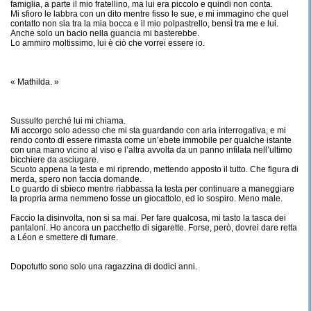
famiglia, a parte il mio fratellino, ma lui era piccolo e quindi non conta.
Mi sfioro le labbra con un dito mentre fisso le sue, e mi immagino che quel
contatto non sia tra la mia bocca e il mio polpastrello, bensì tra me e lui.
Anche solo un bacio nella guancia mi basterebbe.
Lo ammiro moltissimo, lui è ciò che vorrei essere io.
« Mathilda. »
Sussulto perché lui mi chiama.
Mi accorgo solo adesso che mi sta guardando con aria interrogativa, e mi
rendo conto di essere rimasta come un’ebete immobile per qualche istante
con una mano vicino al viso e l’altra avvolta da un panno infilata nell’ultimo
bicchiere da asciugare.
Scuoto appena la testa e mi riprendo, mettendo apposto il tutto. Che figura di
merda, spero non faccia domande.
Lo guardo di sbieco mentre riabbassa la testa per continuare a maneggiare
la propria arma nemmeno fosse un giocattolo, ed io sospiro. Meno male.
Faccio la disinvolta, non si sa mai. Per fare qualcosa, mi tasto la tasca dei
pantaloni. Ho ancora un pacchetto di sigarette. Forse, però, dovrei dare retta
a Léon e smettere di fumare.
Dopotutto sono solo una ragazzina di dodici anni.