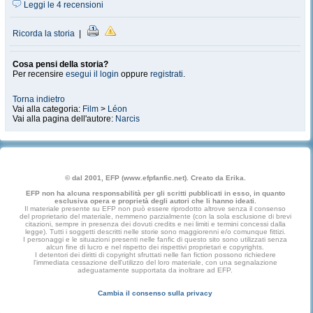
Leggi le 4 recensioni
Ricorda la storia
|
Cosa pensi della storia?
Per recensire
esegui il login
oppure
registrati
.
Torna indietro
Vai alla categoria:
Film
>
Léon
Vai alla pagina dell'autore:
Narcis
© dal 2001, EFP (www.efpfanfic.net). Creato da Erika.
EFP non ha alcuna responsabilità per gli scritti pubblicati in esso, in quanto
esclusiva opera e proprietà degli autori che li hanno ideati.
Il materiale presente su EFP non può essere riprodotto altrove senza il consenso
del proprietario del materiale, nemmeno parzialmente (con la sola esclusione di brevi
citazioni, sempre in presenza dei dovuti credits e nei limiti e termini concessi dalla
legge). Tutti i soggetti descritti nelle storie sono maggiorenni e/o comunque fittizi.
I personaggi e le situazioni presenti nelle fanfic di questo sito sono utilizzati senza
alcun fine di lucro e nel rispetto dei rispettivi proprietari e copyrights.
I detentori dei diritti di copyright sfruttati nelle fan fiction possono richiedere
l'immediata cessazione dell'utilizzo del loro materiale, con una segnalazione
adeguatamente supportata da inoltrare ad EFP.
Cambia il consenso sulla privacy