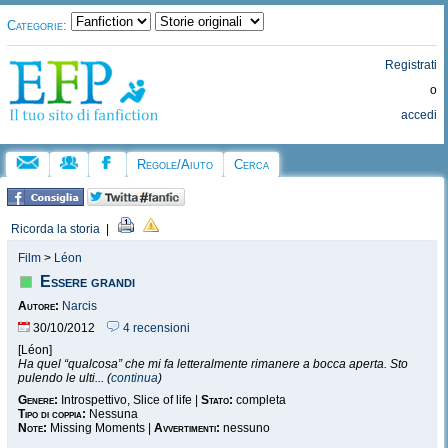
Categorie:
Registrati
o
accedi
Regole/Aiuto
Cerca
Ricorda la storia
|
Film
>
Léon
Essere grandi
Autore:
Narcis
30/10/2012
4 recensioni
[Léon]
Ha quel “qualcosa” che mi fa letteralmente rimanere a bocca aperta. Sto
pulendo le ulti... (
continua
)
Genere:
Introspettivo, Slice of life |
Stato:
completa
Tipo di coppia:
Nessuna
Note:
Missing Moments |
Avvertimenti:
nessuno