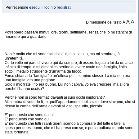
Per recensire
esegui il login
o
registrati
.
A
A
A
Dimensione del testo
Potrebbero passare minuti, ore, giorni, settimane, senza che io mi stanchi di
rimanere qui a guardarlo.
Non è molto che mi sono stabilita qui, in casa sua, ma mi sembra già
un’eternità.
Certe volte mi pare di vivere qui da sempre, di essere legata a lui da un arco
infinito di tempo, e mi dimentico perfino di avere avuto una famiglia, finita
sotto il metallo struggente d’un’arma da fuoco.
Forse chiamarla “famiglia” è un’offesa per il termine stesso. La mia non era
una famiglia, era una prigione.
Solo il mio fratellino era buono. Lui non capiva, voleva crescere, ma allora
perché l’hanno ucciso?
Perché non si sono fermati davanti ai suoi occhi imploranti?
Mi sembra di vederlo lì, in quell’appartamento del cazzo dove stavamo, che si
ritrova la canna dell’arma davanti al viso, spaurito, piccolo.
E’ per questo che sono da lui.
E’ per questo che sono qui.
E’ per questo che tutti i santi giorni scendo a comprare del latte e fare la
spesa per quest’uomo, che mi ha preso con sé, e porca puttana quanto sono
stata fortunata.