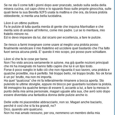
Se ne sta lì come tutti i giorni dopo aver pranzato, seduto sulla sedia della
misera cucina, col capo chino e lo sguardo fisso sulle proprie ginocchia, sulle
quali tiene la sua Beretta 92FS usata la mattina e che ora, da brava pistola
obbediente, si merita una bella lucidatina.
Léon è un ottimo pulitore.
Fa le pulizie di tutta quella merda di gente che inquina Manhattan e che
merita solo di andare all’inferno, come mio padre. Lui se lo meritava, mio
fratello minore no.
Ed io devo imparare da lui, dal sicario per eccellenza, a fare le pulizie.
Se riesco a farmi insegnare come usare al meglio una pistola posso
finalmente vendicare il mio fratellino ed uccidere quel bastardo che l’ha fatto
fuori senza alcuna pietà. E’ questo il mio scopo, poi posso pure schiattare.
Léon sì che fa le cose per bene.
Non l’ho visto ancora seriamente in azione, ma già quelle nozioni principali
che mi ha insegnato mi hanno fatto capire che lui è un tipo tosto.
Forse è poco sveglio in tutto ciò che non riguarda il suo lavoro, una pistola e
qualche proiettile, ma è perfetto. Né troppo bello, né troppo brutto. No ok forse
è un po’ brutto, ma non mi importa.
Ha quel “qualcosa” che mi fa letteralmente rimanere a bocca aperta. Sto
pulendo le ultime stoviglie, eppure mi blocco per guardarlo lucidare la pistola.
Mi immagino tra qualche tempo di essere lì, accanto a lui, a fare la messa in
punto della
mia
arma personale, magari uguale alla sua, che avrò solo dopo
essere diventata una fantastica donna delle pulizie anche io.
Delle volte mi piacerebbe abbracciarlo, non so. Magari anche baciarlo,
perché è così che si fa tra grandi, no?
Dico, quando ami qualcuno.
Non ho mai amato nessuno, per ora, nemmeno un membro della mia