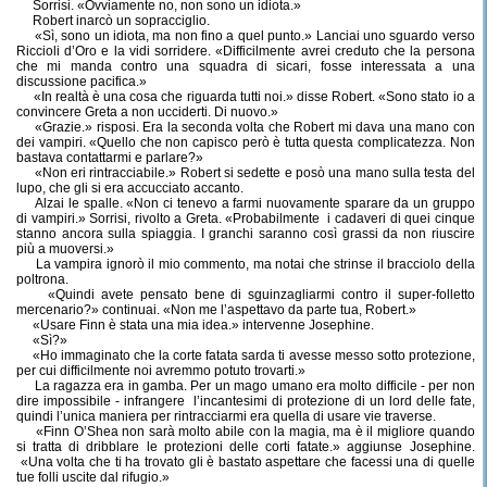
Sorrisi. «Ovviamente no, non sono un idiota.»
Robert inarcò un sopracciglio.
«Sì, sono un idiota, ma non fino a quel punto.» Lanciai uno sguardo verso
Riccioli d’Oro e la vidi sorridere. «Difficilmente avrei creduto che la persona
che mi manda contro una squadra di sicari, fosse interessata a una
discussione pacifica.»
«In realtà è una cosa che riguarda tutti noi.» disse Robert. «Sono stato io a
convincere Greta a non ucciderti. Di nuovo.»
«Grazie.» risposi. Era la seconda volta che Robert mi dava una mano con
dei vampiri. «Quello che non capisco però è tutta questa complicatezza. Non
bastava contattarmi e parlare?»
«Non eri rintracciabile.» Robert si sedette e posò una mano sulla testa del
lupo, che gli si era accucciato accanto.
Alzai le spalle. «Non ci tenevo a farmi nuovamente sparare da un gruppo
di vampiri.» Sorrisi, rivolto a Greta. «Probabilmente
i cadaveri di quei cinque
stanno ancora sulla spiaggia. I granchi saranno così grassi da non riuscire
più a muoversi.»
La vampira ignorò il mio commento, ma notai che strinse il bracciolo della
poltrona.
«Quindi avete pensato bene di sguinzagliarmi contro il super-folletto
mercenario?» continuai. «Non me l’aspettavo da parte tua, Robert.»
«Usare Finn è stata una mia idea.» intervenne Josephine.
«Sì?»
«Ho immaginato che la corte fatata sarda ti avesse messo sotto protezione,
per cui difficilmente noi avremmo potuto trovarti.»
La ragazza era in gamba. Per un mago umano era molto difficile - per non
dire impossibile - infrangere
l’incantesimi di protezione di un lord delle fate,
quindi l’unica maniera per rintracciarmi era quella di usare vie traverse.
«Finn O’Shea non sarà molto abile con la magia, ma è il migliore quando
si tratta di dribblare le protezioni delle corti fatate.» aggiunse Josephine.
«Una volta che ti ha trovato gli è bastato aspettare che facessi una di quelle
tue folli uscite dal rifugio.»