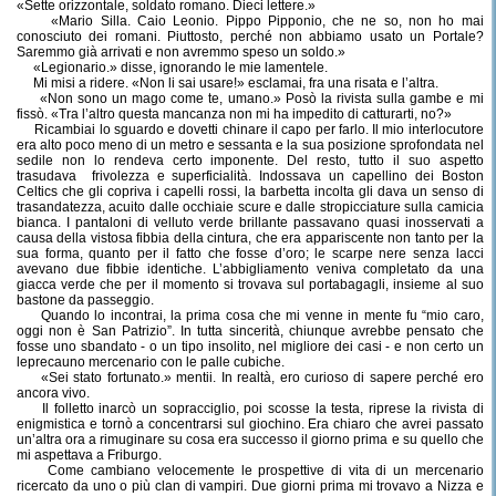
«Sette orizzontale, soldato romano. Dieci lettere.»
«Mario Silla. Caio Leonio. Pippo Pipponio, che ne so, non ho mai
conosciuto dei romani. Piuttosto, perché non abbiamo usato un Portale?
Saremmo già arrivati e non avremmo speso un soldo.»
«Legionario.» disse, ignorando le mie lamentele.
Mi misi a ridere. «Non li sai usare!» esclamai, fra una risata e l’altra.
«Non sono un mago come te, umano.» Posò la rivista sulla gambe e mi
fissò. «Tra l’altro questa mancanza non mi ha impedito di catturarti, no?»
Ricambiai lo sguardo e dovetti chinare il capo per farlo. Il mio interlocutore
era alto poco meno di un metro e sessanta e la sua posizione sprofondata nel
sedile non lo rendeva certo imponente. Del resto, tutto il suo aspetto
trasudava
frivolezza e superficialità. Indossava un capellino dei Boston
Celtics che gli copriva i capelli rossi, la barbetta incolta gli dava un senso di
trasandatezza, acuito dalle occhiaie scure e dalle stropicciature sulla camicia
bianca. I pantaloni di velluto verde brillante passavano quasi inosservati a
causa della vistosa fibbia della cintura, che era appariscente non tanto per la
sua forma, quanto per il fatto che fosse d’oro; le scarpe nere senza lacci
avevano due fibbie identiche. L’abbigliamento veniva completato da una
giacca verde che per il momento si trovava sul portabagagli, insieme al suo
bastone da passeggio.
Quando lo incontrai, la prima cosa che mi venne in mente fu “mio caro,
oggi non è San Patrizio”. In tutta sincerità, chiunque avrebbe pensato che
fosse uno sbandato - o un tipo insolito, nel migliore dei casi - e non certo un
leprecauno mercenario con le palle cubiche.
«Sei stato fortunato.» mentii. In realtà, ero curioso di sapere perché ero
ancora vivo.
Il folletto inarcò un sopracciglio, poi scosse la testa, riprese la rivista di
enigmistica e tornò a concentrarsi sul giochino. Era chiaro che avrei passato
un’altra ora a rimuginare su cosa era successo il giorno prima e su quello che
mi aspettava a Friburgo.
Come cambiano velocemente le prospettive di vita di un mercenario
ricercato da uno o più clan di vampiri. Due giorni prima mi trovavo a Nizza e