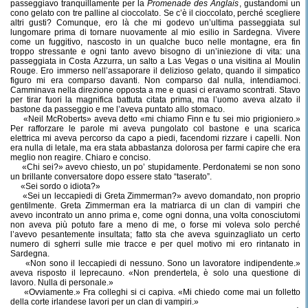
passeggiavo tranquillamente per la
Promenade des Anglais
, gustandomi un
cono gelato con tre palline al cioccolato. Se c’è il cioccolato, perché scegliere
altri gusti? Comunque, ero là che mi godevo un’ultima passeggiata sul
lungomare prima di tornare nuovamente al mio esilio in Sardegna. Vivere
come un fuggitivo, nascosto in un qualche buco nelle montagne, era fin
troppo stressante e ogni tanto avevo bisogno di un’iniezione di vita: una
passeggiata in Costa Azzurra, un salto a Las Vegas o una visitina al Moulin
Rouge. Ero immerso nell’assaporare il delizioso gelato, quando il simpatico
figuro mi era comparso davanti. Non comparso dal nulla, intendiamoci.
Camminava nella direzione opposta a me e quasi ci eravamo scontrati. Stavo
per tirar fuori la magnifica battuta citata prima, ma l’uomo aveva alzato il
bastone da passeggio e me l’aveva puntato allo stomaco.
«Neil McRoberts» aveva detto «mi chiamo Finn e tu sei mio prigioniero.»
Per rafforzare le parole mi aveva pungolato col bastone e una scarica
elettrica mi aveva percorso da capo a piedi, facendomi rizzare i capelli. Non
era nulla di letale, ma era stata abbastanza dolorosa per farmi capire che era
meglio non reagire. Chiaro e conciso.
«Chi sei?» avevo chiesto, un po’ stupidamente. Perdonatemi se non sono
un brillante conversatore dopo essere stato “taserato”.
«Sei sordo o idiota?»
«Sei un leccapiedi di Greta Zimmerman?» avevo domandato, non proprio
gentilmente. Greta Zimmerman era la matriarca di un clan di vampiri che
avevo incontrato un anno prima e, come ogni donna, una volta conosciutomi
non aveva più potuto fare a meno di me, o forse mi voleva solo perché
l’avevo pesantemente insultata; fatto sta che aveva sguinzagliato un certo
numero di sgherri sulle mie tracce e per quel motivo mi ero rintanato in
Sardegna.
«Non sono il leccapiedi di nessuno. Sono un lavoratore indipendente.»
aveva risposto il leprecauno. «Non prendertela, è solo una questione di
lavoro. Nulla di personale.»
«Ovviamente.» Fra colleghi si ci capiva. «Mi chiedo come mai un folletto
della corte irlandese lavori per un clan di vampiri.»