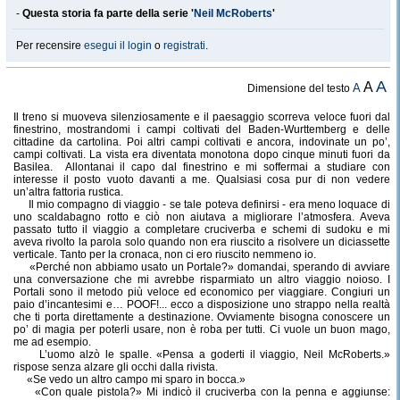
-
Questa storia fa parte della serie '
Neil McRoberts
'
Per recensire
esegui il login
o
registrati
.
A
A
A
Dimensione del testo
Il treno si muoveva silenziosamente e il paesaggio scorreva veloce fuori dal
finestrino, mostrandomi i campi coltivati del Baden-Wurttemberg e delle
cittadine da cartolina. Poi altri campi coltivati e ancora, indovinate un po’,
campi coltivati. La vista era diventata monotona dopo cinque minuti fuori da
Basilea.
Allontanai il capo dal finestrino e mi soffermai a studiare con
interesse il posto vuoto davanti a me. Qualsiasi cosa pur di non vedere
un’altra fattoria rustica.
Il mio compagno di viaggio - se tale poteva definirsi - era meno loquace di
uno scaldabagno rotto e ciò non aiutava a migliorare l’atmosfera. Aveva
passato tutto il viaggio a completare cruciverba e schemi di sudoku e mi
aveva rivolto la parola solo quando non era riuscito a risolvere un diciassette
verticale. Tanto per la cronaca, non ci ero riuscito nemmeno io.
«Perché non abbiamo usato un Portale?» domandai, sperando di avviare
una conversazione che mi avrebbe risparmiato un altro viaggio noioso. I
Portali sono il metodo più veloce ed economico per viaggiare. Congiuri un
paio d’incantesimi e… POOF!... ecco a disposizione uno strappo nella realtà
che ti porta direttamente a destinazione. Ovviamente bisogna conoscere un
po’ di magia per poterli usare, non è roba per tutti. Ci vuole un buon mago,
me ad esempio.
L’uomo alzò le spalle. «Pensa a goderti il viaggio, Neil McRoberts.»
rispose senza alzare gli occhi dalla rivista.
«Se vedo un altro campo mi sparo in bocca.»
«Con quale pistola?» Mi indicò il cruciverba con la penna e aggiunse: