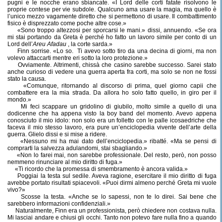
pugni e le nocche erano sbiancate. «I Lord delle corti fatate risolvono le
proprie contese per vie subdole. Qualcuno ama usare la magia, ma quello è
l’unico mezzo vagamente diretto che si permettono di usare. Il combattimento
fisico è disprezzato come poche altre cose.»
«Sono troppo altezzosi per sporcarsi le mani.» dissi, annuendo. «Se ora
mi stai portando da Greta è perché ho fatto un lavoro simile per conto di un
Lord dell’
Areu Afadau
, la corte sarda.»
Finn sorrise. «Lo so.
Ti avevo sotto tiro da una decina di giorni, ma non
volevo attaccarti mentre eri sotto la loro protezione.»
Ovviamente. Altrimenti, chissà che casino sarebbe successo. Sarei stato
anche curioso di vedere una guerra aperta fra corti, ma solo se non ne fossi
stato la causa.
«Comunque, ritornando al discorso di prima, quel giorno capii che
combattere era la mia strada. Da allora ho solo fatto quello, in giro per il
mondo.»
Mi feci scappare un gridolino di giubilo, molto simile a quello di una
dodicenne che ha appena visto la boy band del momento. Avevo appena
conosciuto il mio idolo: non solo era un folletto con le palle icosaedriche che
faceva il mio stesso lavoro, era pure un’enciclopedia vivente dell’arte della
guerra. Glielo dissi e si mise a ridere.
«Nessuno mi ha mai dato dell’enciclopedia.» ribatté. «Ma se pensi di
comprarti la salvezza adulandomi, stai sbagliando.»
«Non lo farei mai, non sarebbe professionale. Del resto, però, non posso
nemmeno rinunciare al mio diritto di fuga.»
«Ti ricordo che la promessa di smembramento è ancora valida.»
Poggiai la testa sul sedile. Aveva ragione, esercitare il mio diritto di fuga
avrebbe portato risultati spiacevoli. «Puoi dirmi almeno perché Greta mi vuole
vivo?»
Scosse la testa. «Anche se lo sapessi, non te lo direi. Sai bene che
sarebbero informazioni confidenziali.»
Naturalmente, Finn era un professionista, però chiedere non costava nulla.
Mi lasciai andare e chiusi gli occhi. Tanto non potevo fare nulla fino a quando