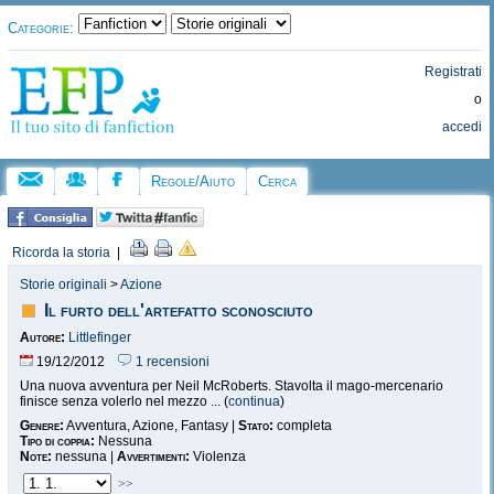
Categorie:
Registrati
o
accedi
Regole/Aiuto
Cerca
Ricorda la storia
|
Storie originali
>
Azione
Il furto dell'artefatto sconosciuto
Autore:
Littlefinger
19/12/2012
1 recensioni
Una nuova avventura per Neil McRoberts. Stavolta il mago-mercenario
finisce senza volerlo nel mezzo ... (
continua
)
Genere:
Avventura, Azione, Fantasy |
Stato:
completa
Tipo di coppia:
Nessuna
Note:
nessuna |
Avvertimenti:
Violenza
>>