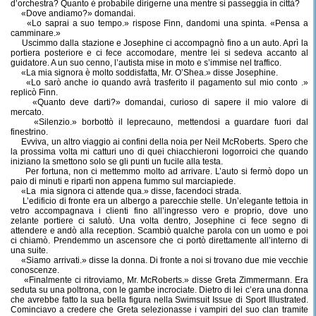
d’orchestra? Quanto è probabile dirigerne una mentre si passeggia in città?
«Dove andiamo?» domandai.
«Lo saprai a suo tempo.» rispose Finn, dandomi una spinta. «Pensa a
camminare.»
Uscimmo dalla stazione e Josephine ci accompagnò fino a un auto. Aprì la
portiera posteriore e ci fece accomodare, mentre lei si sedeva accanto al
guidatore. A un suo cenno, l’autista mise in moto e s’immise nel traffico.
«La mia signora è molto soddisfatta, Mr. O’Shea.» disse Josephine.
«Lo sarò anche io quando avrà trasferito il pagamento sul mio conto .»
replicò Finn.
«Quanto deve darti?» domandai, curioso di sapere il mio valore di
mercato.
«Silenzio.» borbottò il leprecauno, mettendosi a guardare fuori dal
finestrino.
Evviva, un altro viaggio ai confini della noia per Neil McRoberts. Spero che
la prossima volta mi catturi uno di quei chiacchieroni logorroici che quando
iniziano la smettono solo se gli punti un fucile alla testa.
Per fortuna, non ci mettemmo molto ad arrivare. L’auto si fermò dopo un
paio di minuti e ripartì non appena fummo sul marciapiede.
«La
mia signora ci attende qua.» disse, facendoci strada.
L’edificio di fronte era un albergo a parecchie stelle. Un’elegante tettoia in
vetro accompagnava i clienti fino all’ingresso vero e proprio, dove uno
zelante portiere ci salutò. Una volta dentro, Josephine ci fece segno di
attendere e andò alla reception. Scambiò qualche parola con un uomo e poi
ci chiamò. Prendemmo un ascensore che ci portò direttamente all’interno di
una suite.
«Siamo arrivati.» disse la donna. Di fronte a noi si trovano due mie vecchie
conoscenze.
«Finalmente ci ritroviamo, Mr. McRoberts.» disse Greta Zimmermann. Era
seduta su una poltrona, con le gambe incrociate. Dietro di lei c’era una donna
che avrebbe fatto la sua bella figura nella Swimsuit Issue di Sport Illustrated.
Cominciavo a credere che Greta selezionasse i vampiri del suo clan tramite