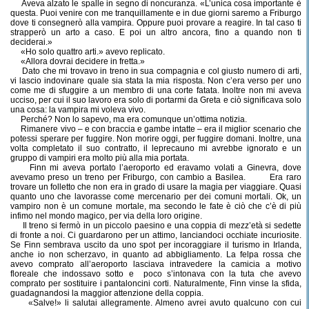
Aveva alzato le spalle in segno di noncuranza. «L’unica cosa importante è
questa. Puoi venire con me tranquillamente e in due giorni saremo a Friburgo
dove ti consegnerò alla vampira. Oppure puoi provare a reagire. In tal caso ti
strapperò un arto a caso. E poi un altro ancora, fino a quando non ti
deciderai.»
«Ho solo quattro arti.» avevo replicato.
«Allora dovrai decidere in fretta.»
Dato che mi trovavo in treno in sua compagnia e col giusto numero di arti,
vi lascio indovinare quale sia stata la mia risposta. Non c’era verso per uno
come me di sfuggire a un membro di una corte fatata. Inoltre non mi aveva
ucciso, per cui il suo lavoro era solo di portarmi da Greta e ciò significava solo
una cosa: la vampira mi voleva vivo.
Perché? Non lo sapevo, ma era comunque un’ottima notizia.
Rimanere vivo – e con braccia e gambe intatte – era il miglior scenario che
potessi sperare per fuggire. Non morire oggi, per fuggire domani. Inoltre, una
volta completato il suo contratto, il leprecauno mi avrebbe ignorato e un
gruppo di vampiri era molto più alla mia portata.
Finn mi aveva portato l’aeroporto ed eravamo volati a Ginevra, dove
avevamo preso un treno per Friburgo, con cambio a Basilea.
Era raro
trovare un folletto che non era in grado di usare la magia per viaggiare. Quasi
quanto uno che lavorasse come mercenario per dei comuni mortali. Ok, un
vampiro non è un comune mortale, ma secondo le fate è ciò che c’è di più
infimo nel mondo magico, per via della loro origine.
Il treno si fermò in un piccolo paesino e una coppia di mezz’età si sedette
di fronte a noi. Ci guardarono per un attimo, lanciandoci occhiate incuriosite.
Se Finn sembrava uscito da uno spot per incoraggiare il turismo in Irlanda,
anche io non scherzavo, in quanto ad abbigliamento. La felpa rossa che
avevo comprato all’aeroporto lasciava intravedere la camicia a motivo
floreale che indossavo sotto e
poco s’intonava con la tuta che avevo
comprato per sostituire i pantaloncini corti. Naturalmente, Finn vinse la sfida,
guadagnandosi la maggior attenzione della coppia.
«Salve!» li salutai allegramente. Almeno avrei avuto qualcuno con cui