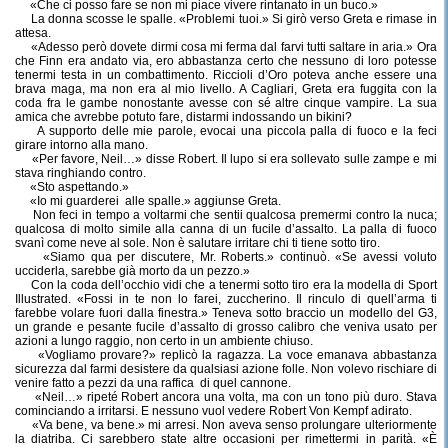
«Che ci posso fare se non mi piace vivere rintanato in un buco.»
La donna scosse le spalle. «Problemi tuoi.» Si girò verso Greta e rimase in
attesa.
«Adesso però dovete dirmi cosa mi ferma dal farvi tutti saltare in aria.» Ora
che Finn era andato via, ero abbastanza certo che nessuno di loro potesse
tenermi testa in un combattimento. Riccioli d’Oro poteva anche essere una
brava maga, ma non era al mio livello. A Cagliari, Greta era fuggita con la
coda fra le gambe nonostante avesse con sé altre cinque vampire. La sua
amica che avrebbe potuto fare, distarmi indossando un bikini?
A supporto delle mie parole, evocai una piccola palla di fuoco e la feci
girare intorno alla mano.
«Per favore, Neil…» disse Robert. Il lupo si era sollevato sulle zampe e mi
stava ringhiando contro.
«Sto aspettando.»
«Io mi guarderei
alle spalle.» aggiunse Greta.
Non feci in tempo a voltarmi che sentii qualcosa premermi contro la nuca;
qualcosa di molto simile alla canna di un fucile d’assalto. La palla di fuoco
svanì come neve al sole. Non è salutare irritare chi ti tiene sotto tiro.
«Siamo qua per discutere, Mr. Roberts.» continuò. «Se avessi voluto
ucciderla, sarebbe già morto da un pezzo.»
Con la coda dell’occhio vidi che a tenermi sotto tiro era la modella di Sport
Illustrated. «Fossi in te non lo farei, zuccherino. Il rinculo di quell’arma ti
farebbe volare fuori dalla finestra.» Teneva sotto braccio un modello del G3,
un grande e pesante fucile d’assalto di grosso calibro che veniva usato per
azioni a lungo raggio, non certo in un ambiente chiuso.
«Vogliamo provare?» replicò la ragazza. La voce emanava abbastanza
sicurezza dal farmi desistere da qualsiasi azione folle. Non volevo rischiare di
venire fatto a pezzi da una raffica
di quel cannone.
«Neil…» ripeté Robert ancora una volta, ma con un tono più duro. Stava
cominciando a irritarsi. E nessuno vuol vedere Robert Von Kempf adirato.
«Va bene, va bene.» mi arresi. Non aveva senso prolungare ulteriormente
la diatriba. Ci sarebbero state altre occasioni per rimettermi in parità. «È