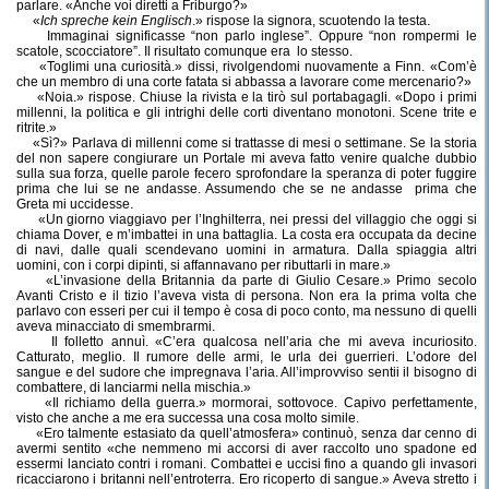
parlare. «Anche voi diretti a Friburgo?»
«
Ich spreche kein Englisch
.» rispose la signora, scuotendo la testa.
Immaginai significasse “non parlo inglese”. Oppure “non rompermi le
scatole, scocciatore”. Il risultato comunque era
lo stesso.
«Toglimi una curiosità.» dissi, rivolgendomi nuovamente a Finn. «Com’è
che un membro di una corte fatata si abbassa a lavorare come mercenario?»
«Noia.» rispose. Chiuse la rivista e la tirò sul portabagagli. «Dopo i primi
millenni, la politica e gli intrighi delle corti diventano monotoni. Scene trite e
ritrite.»
«Sì?» Parlava di millenni come si trattasse di mesi o settimane. Se la storia
del non sapere congiurare un Portale mi aveva fatto venire qualche dubbio
sulla sua forza, quelle parole fecero sprofondare la speranza di poter fuggire
prima che lui se ne andasse. Assumendo che se ne andasse
prima che
Greta mi uccidesse.
«Un giorno viaggiavo per l’Inghilterra, nei pressi del villaggio che oggi si
chiama Dover, e m’imbattei in una battaglia. La costa era occupata da decine
di navi, dalle quali scendevano uomini in armatura. Dalla spiaggia altri
uomini, con i corpi dipinti, si affannavano per ributtarli in mare.»
«L’invasione della Britannia da parte di Giulio Cesare.» Primo secolo
Avanti Cristo e il tizio l’aveva vista di persona. Non era la prima volta che
parlavo con esseri per cui il tempo è cosa di poco conto, ma nessuno di quelli
aveva minacciato di smembrarmi.
Il folletto annuì. «C’era qualcosa nell’aria che mi aveva incuriosito.
Catturato, meglio. Il rumore delle armi, le urla dei guerrieri. L’odore del
sangue e del sudore che impregnava l’aria. All’improvviso sentii il bisogno di
combattere, di lanciarmi nella mischia.»
«Il richiamo della guerra.» mormorai, sottovoce. Capivo perfettamente,
visto che anche a me era successa una cosa molto simile.
«Ero talmente estasiato da quell’atmosfera» continuò, senza dar cenno di
avermi sentito «che nemmeno mi accorsi di aver raccolto uno spadone ed
essermi lanciato contri i romani. Combattei e uccisi fino a quando gli invasori
ricacciarono i britanni nell’entroterra. Ero ricoperto di sangue.» Aveva stretto i