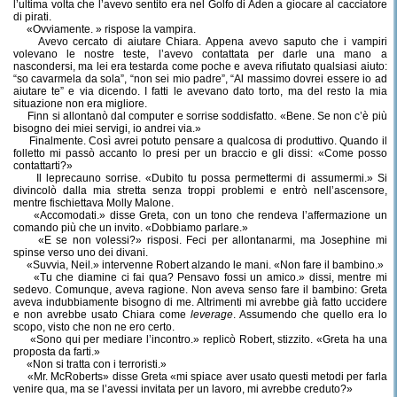
l’ultima volta che l’avevo sentito era nel Golfo di Aden a giocare al cacciatore
di pirati.
«Ovviamente. » rispose la vampira.
Avevo cercato di aiutare Chiara. Appena avevo saputo che i vampiri
volevano le nostre teste, l’avevo contattata per darle una mano a
nascondersi, ma lei era testarda come poche e aveva rifiutato qualsiasi aiuto:
“so cavarmela da sola”, “non sei mio padre”, “Al massimo dovrei essere io ad
aiutare te” e via dicendo. I fatti le avevano dato torto, ma del resto la mia
situazione non era migliore.
Finn si allontanò dal computer e sorrise soddisfatto. «Bene. Se non c’è più
bisogno dei miei servigi, io andrei via.»
Finalmente. Così avrei potuto pensare a qualcosa di produttivo. Quando il
folletto mi passò accanto lo presi per un braccio e gli dissi: «Come posso
contattarti?»
Il leprecauno sorrise. «Dubito tu possa permettermi di assumermi.» Si
divincolò dalla mia stretta senza troppi problemi e entrò nell’ascensore,
mentre fischiettava Molly Malone.
«Accomodati.» disse Greta, con un tono che rendeva l’affermazione un
comando più che un invito. «Dobbiamo parlare.»
«E se non volessi?» risposi. Feci per allontanarmi, ma Josephine mi
spinse verso uno dei divani.
«Suvvia, Neil.» intervenne Robert alzando le mani. «Non fare il bambino.»
«Tu che diamine ci fai qua? Pensavo fossi un amico.» dissi, mentre mi
sedevo. Comunque, aveva ragione. Non aveva senso fare il bambino: Greta
aveva indubbiamente bisogno di me. Altrimenti mi avrebbe già fatto uccidere
e non avrebbe usato Chiara come
leverage
. Assumendo che quello era lo
scopo, visto che non ne ero certo.
«Sono qui per mediare l’incontro.» replicò Robert, stizzito. «Greta ha una
proposta da farti.»
«Non si tratta con i terroristi.»
«Mr. McRoberts» disse Greta «mi spiace aver usato questi metodi per farla
venire qua, ma se l’avessi invitata per un lavoro, mi avrebbe creduto?»