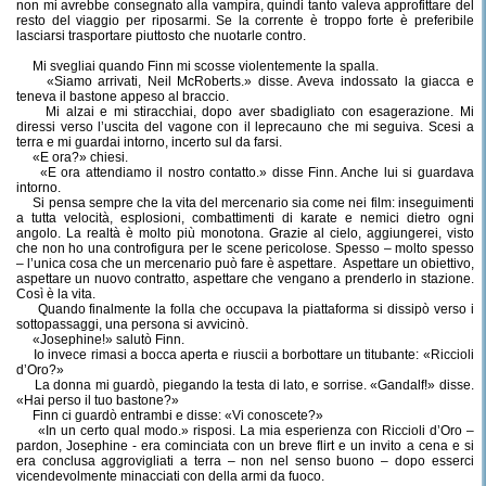
non mi avrebbe consegnato alla vampira, quindi tanto valeva approfittare del
resto del viaggio per riposarmi. Se la corrente è troppo forte è preferibile
lasciarsi trasportare piuttosto che nuotarle contro.
Mi svegliai quando Finn mi scosse violentemente la spalla.
«Siamo arrivati, Neil McRoberts.» disse. Aveva indossato la giacca e
teneva il bastone appeso al braccio.
Mi alzai e mi stiracchiai, dopo aver sbadigliato con esagerazione. Mi
diressi verso l’uscita del vagone con il leprecauno che mi seguiva. Scesi a
terra e mi guardai intorno, incerto sul da farsi.
«E ora?» chiesi.
«E ora attendiamo il nostro contatto.» disse Finn. Anche lui si guardava
intorno.
Si pensa sempre che la vita del mercenario sia come nei film: inseguimenti
a tutta velocità, esplosioni, combattimenti di karate e nemici dietro ogni
angolo. La realtà è molto più monotona. Grazie al cielo, aggiungerei, visto
che non ho una controfigura per le scene pericolose. Spesso – molto spesso
– l’unica cosa che un mercenario può fare è aspettare.
Aspettare un obiettivo,
aspettare un nuovo contratto, aspettare che vengano a prenderlo in stazione.
Così è la vita.
Quando finalmente la folla che occupava la piattaforma si dissipò verso i
sottopassaggi, una persona si avvicinò.
«Josephine!» salutò Finn.
Io invece rimasi a bocca aperta e riuscii a borbottare un titubante: «Riccioli
d’Oro?»
La donna mi guardò, piegando la testa di lato, e sorrise. «Gandalf!» disse.
«Hai perso il tuo bastone?»
Finn ci guardò entrambi e disse: «Vi conoscete?»
«In un certo qual modo.» risposi. La mia esperienza con Riccioli d’Oro –
pardon, Josephine - era cominciata con un breve flirt e un invito a cena e si
era conclusa aggrovigliati a terra – non nel senso buono – dopo esserci
vicendevolmente minacciati con della armi da fuoco.