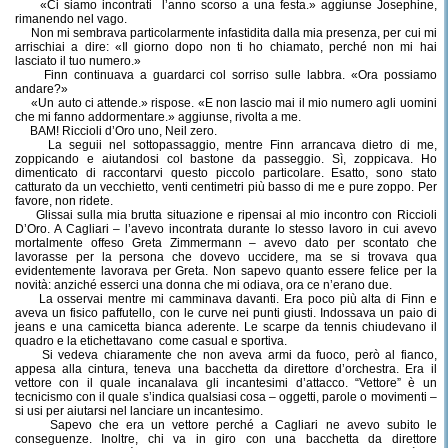
«Ci siamo incontrati
l’anno scorso a una festa.» aggiunse Josephine,
rimanendo nel vago.
Non mi sembrava particolarmente infastidita dalla mia presenza, per cui mi
arrischiai a dire: «Il giorno dopo non ti ho chiamato, perché non mi hai
lasciato il tuo numero.»
Finn continuava a guardarci col sorriso sulle labbra. «Ora possiamo
andare?»
«Un auto ci attende.» rispose. «E non lascio mai il mio numero agli uomini
che mi fanno addormentare.» aggiunse, rivolta a me.
BAM! Riccioli d’Oro uno, Neil zero.
La seguii nel sottopassaggio, mentre Finn arrancava dietro di me,
zoppicando e aiutandosi col bastone da passeggio. Sì, zoppicava. Ho
dimenticato di raccontarvi questo piccolo particolare. Esatto, sono stato
catturato da un vecchietto, venti centimetri più basso di me e pure zoppo. Per
favore, non ridete.
Glissai sulla mia brutta situazione e ripensai al mio incontro con Riccioli
D’Oro. A Cagliari – l’avevo incontrata durante lo stesso lavoro in cui avevo
mortalmente offeso Greta Zimmermann – avevo dato per scontato che
lavorasse per la persona che dovevo uccidere, ma se si trovava qua
evidentemente lavorava per Greta. Non sapevo quanto essere felice per la
novità: anziché esserci una donna che mi odiava, ora ce n’erano due.
La osservai mentre mi camminava davanti. Era poco più alta di Finn e
aveva un fisico paffutello, con le curve nei punti giusti. Indossava un paio di
jeans e una camicetta bianca aderente. Le scarpe da tennis chiudevano il
quadro e la etichettavano
come casual e sportiva.
Si vedeva chiaramente che non aveva armi da fuoco, però al fianco,
appesa alla cintura, teneva una bacchetta da direttore d’orchestra. Era il
vettore con il quale incanalava gli incantesimi d’attacco. “Vettore” è un
tecnicismo con il quale s’indica qualsiasi cosa – oggetti, parole o movimenti –
si usi per aiutarsi nel lanciare un incantesimo.
Sapevo che era un vettore perché a Cagliari ne avevo subito le
conseguenze. Inoltre, chi va in giro con una bacchetta da direttore