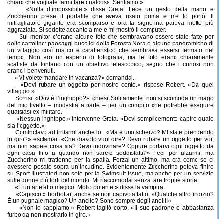
chiaro che vogliate farmi fare qualcosa. Sentiamo.»
«Nulla d’impossibile.» disse Greta. Fece un gesto della mano e
Zuccherino prese il portatile che aveva usato prima e me lo portò. Il
mitragliatore gigante era scomparso e ora la signorina pareva molto più
aggraziata. Si sedette accanto a me e mi mostrò il computer.
Sul monitor c’erano alcune foto che sembravano essere state fatte per
delle cartoline: paesaggi bucolici della Foresta Nera e alcune panoramiche di
un villaggio così rustico e caratteristico che sembrava essersi fermato nel
tempo. Non ero un esperto di fotografia, ma le foto erano chiaramente
scattate da lontano con un obiettivo telescopico, segno che i curiosi non
erano i benvenuti.
«Mi volete mandare in vacanza?» domandai.
«Devi rubare un oggetto per nostro conto.» rispose Robert. «Da quel
villaggio.»
Sorrisi. «Dov’è l’inghippo?»
chiesi. Solitamente
non si scomoda un mago
del mio livello – modestia a parte – per un compito che potrebbe eseguire
qualsiasi ex-militare.
«Nessun inghippo.» intervenne Greta. «Devi semplicemente capire quale
sia l’oggetto.»
Cominciavo ad irritarmi anche io.
«Ma è uno scherzo? Mi state prendendo
in giro?» esclamai. «Che diavolo vuol dire? Devo rubare un oggetto per voi,
ma non sapete cosa sia? Devo indovinare? Oppure portarvi ogni oggetto da
ogni casa fino a quando non sarete soddisfatti?» Feci per alzarmi, ma
Zuccherino mi trattenne per la spalla. Forzai un attimo, ma era come se ci
avessero posato sopra un’incudine. Evidentemente Zuccherino poteva finire
su Sport Illustrated non solo per la Swimsuit Issue, ma anche per un servizio
sulle donne più forti del mondo. Mi riaccomodai senza fare troppe storie.
«È un artefatto magico. Molto potente.» disse la vampira.
«Capisco.» borbottai, anche se non capivo affatto. «Qualche altro indizio?
È un pugnale magico? Un anello? Sono sempre degli anelli!»
«Non lo sappiamo.» Robert tagliò corto. «Il suo padrone è abbastanza
furbo da non mostrarlo in giro.»