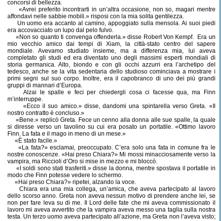
concorsi di bellezza.
«Avrei preferito incontrarti in un’altra occasione, non so, magari mentre
affondavi nelle sabbie mobili.» risposi con la mia solita gentilezza.
Un uomo era accanto al camino, appoggiato sulla mensola. Ai suoi piedi
era accovacciato un lupo dal pelo fulvo.
«Non so quanto ti convenga offenderla.» disse Robert Von Kempf.
Era un
mio vecchio amico dai tempi di Xiam, la città-stato centro del sapere
mondiale. Avevamo studiato insieme, ma a differenza mia, lui aveva
completato gli studi ed era diventato uno degli massimi esperti mondiali di
storia germanica. Alto, biondo e con gli occhi azzurri era l’archetipo del
tedesco, anche se la vita sedentaria dello studioso cominciava a mostrare i
primi segni sul suo corpo. Inoltre, era il capobranco di uno dei più grandi
gruppi di mannari d’Europa.
Alzai le spalle e feci per chiedergli cosa ci facesse qua, ma Finn
m’interruppe.
«Ecco il suo amico.» disse, dandomi una spintarella verso Greta. «Il
nostro contratto è concluso.»
«Bene.» replicò Greta. Fece un cenno alla donna alle sue spalle, la quale
si diresse verso un tavolino su cui era posato un portatile. «Ottimo lavoro
Finn. La fata e il mago in meno di un mese.»
«È stato facile.»
«La fata?» esclamai, preoccupato. C’era solo una fata in comune fra le
nostre conoscenze. «Hai preso Chiara?» Mi mossi minacciosamente verso la
vampira, ma Riccioli d’Oro si mise in mezzo e mi bloccò.
«I soldi sono stati trasferiti.» disse la donna, mentre spostava il portatile in
modo che Finn potesse vedere lo schermo.
«Hai preso Chiara?» ripetei, alzando la voce.
Chiara era una mia collega, un’amica, che aveva partecipato al lavoro
dello scorso anno. Greta non aveva nessun motivo di prendere anche lei, se
non per fare leva su di me. Il Lord delle fate che mi aveva commissionato il
lavoro mi aveva avvertito che la vampira aveva messo una taglia sulla nostra
testa. Un terzo uomo aveva partecipato all’azione, ma Greta non l’aveva visto;