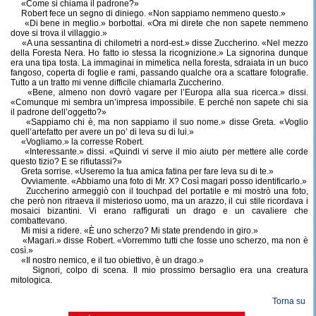
«Come si chiama il padrone?»
Robert fece un segno di diniego. «Non sappiamo nemmeno questo.»
«Di bene in meglio.» borbottai. «Ora mi direte che non sapete nemmeno
dove si trova il villaggio.»
«A una sessantina di chilometri a nord-est.» disse Zuccherino. «Nel mezzo
della Foresta Nera. Ho fatto io stessa la ricognizione.» La signorina dunque
era una tipa tosta. La immaginai in mimetica nella foresta, sdraiata in un buco
fangoso, coperta di foglie e rami, passando qualche ora a scattare fotografie.
Tutto a un tratto mi venne difficile chiamarla Zuccherino.
«Bene, almeno non dovrò vagare per l’Europa alla sua ricerca.» dissi.
«Comunque mi sembra un’impresa impossibile. E perché non sapete chi sia
il padrone dell’oggetto?»
«Sappiamo chi è, ma non sappiamo il suo nome.» disse Greta. «Voglio
quell’artefatto per avere un po’ di leva su di lui.»
«Vogliamo.» la corresse Robert.
«Interessante.» dissi. «Quindi vi serve il mio aiuto per mettere alle corde
questo tizio? E se rifiutassi?»
Greta sorrise. «Useremo la tua amica fatina per fare leva su di te.»
Ovviamente. «Abbiamo una foto di Mr. X? Così magari posso identificarlo.»
Zuccherino armeggiò con il touchpad del portatile e mi mostrò una foto,
che però non ritraeva il misterioso uomo, ma un arazzo, il cui stile ricordava i
mosaici bizantini. Vi erano raffigurati un drago e un cavaliere che
combattevano.
Mi misi a ridere. «È uno scherzo? Mi state prendendo in giro.»
«Magari.» disse Robert. «Vorremmo tutti che fosse uno scherzo, ma non è
così.»
«Il nostro nemico, e il tuo obiettivo, è un drago.»
Signori, colpo di scena. Il mio prossimo bersaglio era una creatura
mitologica.
Torna su