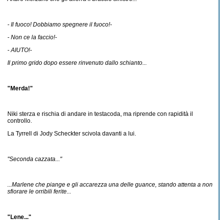
- Il fuoco! Dobbiamo spegnere il fuoco!-
- Non ce la faccio!-
- AIUTO!-
Il primo grido dopo essere rinvenuto dallo schianto...
"Merda!"
Niki sterza e rischia di andare in testacoda, ma riprende con rapidità il
controllo.
La Tyrrell di Jody Scheckter scivola davanti a lui.
"Seconda cazzata..."
...Marlene che piange e gli accarezza una delle guance, stando attenta a non
sfiorare le orribili ferite...
"Lene..."