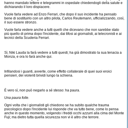
hanno mandato lettere e telegrammi in ospedale chiedendogli della salute e
dichiarando il loro dispiacere.
Vuole farla vedere ad Enzo Ferrari, che dopo il suo incidente ha pensato
bene di sostituirlo con un altro pilota, Carlos Reutemann, ufficializzando, così,
il suo essere stronzo.
Vuole farla vedere anche a tutti quelli che dicevano che non sarebbe stato
più quello di prima dopo l'incidente, dai tifosi ai giornalisti, ai telecronisti e ai
tecnici della Scuderia Ferrari.
Sì, Niki Lauda la farà vedere a tutti questi; ha già dimostrato la sua tenacia a
Monza, e ora lo farà anche qui.
Infilandosi i guanti, avverte, come effetto collaterale di quei suoi eroici
pensieri, dei violenti brividi lungo la schiena.
È vero sì, non può negarlo a sé stesso: ha paura.
Una paura folle.
Ogni volta che i giornalisti gli chiedono se ha subito qualche trauma
psicologico dopo l'incidente lui risponde che va tutto bene, come lo pensa
anche in questo momento, volgendo i freddi occhi azzurri alla cima del Monte
Fuji; ma dietro tutta quella sicurezza non vi è altro che terrore.