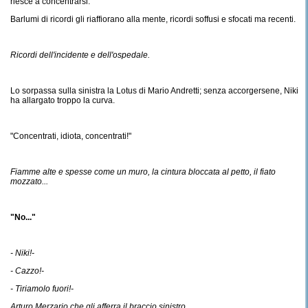
riesce a concentrarsi.
Barlumi di ricordi gli riaffiorano alla mente, ricordi soffusi e sfocati ma recenti.
Ricordi dell'incidente e dell'ospedale.
Lo sorpassa sulla sinistra la Lotus di Mario Andretti; senza accorgersene, Niki
ha allargato troppo la curva.
"Concentrati, idiota, concentrati!"
Fiamme alte e spesse come un muro, la cintura bloccata al petto, il fiato
mozzato...
"No..."
- Niki!-
- Cazzo!-
- Tiriamolo fuori!-
Arturo Merzario che gli afferra il braccio sinistro...