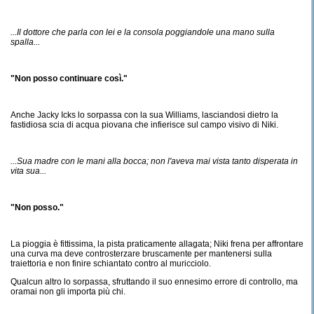
...Il dottore che parla con lei e la consola poggiandole una mano sulla
spalla...
"Non posso continuare così."
Anche Jacky Icks lo sorpassa con la sua Williams, lasciandosi dietro la
fastidiosa scia di acqua piovana che infierisce sul campo visivo di Niki.
...Sua madre con le mani alla bocca; non l'aveva mai vista tanto disperata in
vita sua...
"Non posso."
La pioggia è fittissima, la pista praticamente allagata; Niki frena per affrontare
una curva ma deve controsterzare bruscamente per mantenersi sulla
traiettoria e non finire schiantato contro al muricciolo.
Qualcun altro lo sorpassa, sfruttando il suo ennesimo errore di controllo, ma
oramai non gli importa più chi.