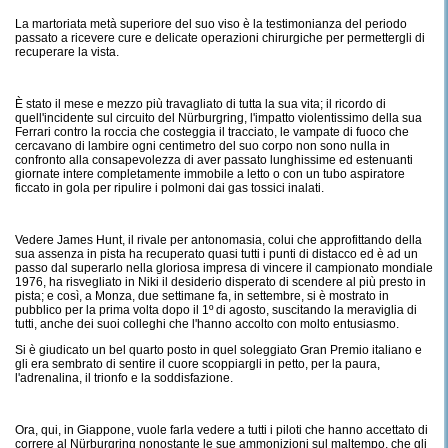
La martoriata metà superiore del suo viso è la testimonianza del periodo
passato a ricevere cure e delicate operazioni chirurgiche per permettergli di
recuperare la vista.
È stato il mese e mezzo più travagliato di tutta la sua vita; il ricordo di
quell'incidente sul circuito del Nürburgring, l'impatto violentissimo della sua
Ferrari contro la roccia che costeggia il tracciato, le vampate di fuoco che
cercavano di lambire ogni centimetro del suo corpo non sono nulla in
confronto alla consapevolezza di aver passato lunghissime ed estenuanti
giornate intere completamente immobile a letto o con un tubo aspiratore
ficcato in gola per ripulire i polmoni dai gas tossici inalati.
Vedere James Hunt, il rivale per antonomasia, colui che approfittando della
sua assenza in pista ha recuperato quasi tutti i punti di distacco ed è ad un
passo dal superarlo nella gloriosa impresa di vincere il campionato mondiale
1976, ha risvegliato in Niki il desiderio disperato di scendere al più presto in
pista; e così, a Monza, due settimane fa, in settembre, si è mostrato in
pubblico per la prima volta dopo il 1º di agosto, suscitando la meraviglia di
tutti, anche dei suoi colleghi che l'hanno accolto con molto entusiasmo.
Si è giudicato un bel quarto posto in quel soleggiato Gran Premio italiano e
gli era sembrato di sentire il cuore scoppiargli in petto, per la paura,
l'adrenalina, il trionfo e la soddisfazione.
Ora, qui, in Giappone, vuole farla vedere a tutti i piloti che hanno accettato di
correre al Nürburgring nonostante le sue ammonizioni sul maltempo, che gli