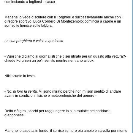
cominciando a togliersi il casco.
Marlene lo vede discutere con il Forghieri e successivamente anche con il
direttore sportivo, Luca Cordero Di Montezemolo; comincia a capire e un
sorriso le fiorisce sulle labbra.
La sua preghiera è valsa a qualcosa.
- Vuoi che diciamo ai giornalisti che ti sei ritirato per un guasto alla vettura?-
chiede Forghieri un po' risentito mentre rientrano ai box.
Niki scuote la testa.
- No,
dì loro la verità
. Mi sono ritirato perché non mi son sentito di andare
avanti in condizioni fisiche e meteorologiche del genere.-
Detto ciò gira i tacchi per raggiungere la sua roulotte nel paddock
giapponese.
Marlene lo aspetta in fondo, il sorriso sempre più ampio e stavolta per niente