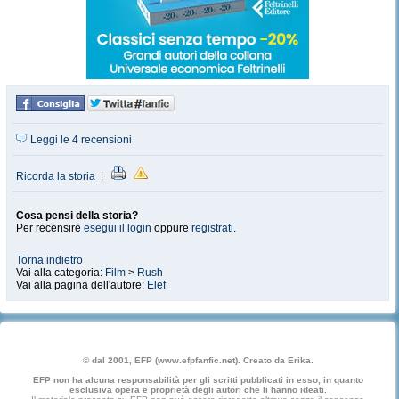
Leggi le 4 recensioni
Ricorda la storia
|
Cosa pensi della storia?
Per recensire
esegui il login
oppure
registrati
.
Torna indietro
Vai alla categoria:
Film
>
Rush
Vai alla pagina dell'autore:
Elef
© dal 2001, EFP (www.efpfanfic.net). Creato da Erika.
EFP non ha alcuna responsabilità per gli scritti pubblicati in esso, in quanto
esclusiva opera e proprietà degli autori che li hanno ideati.