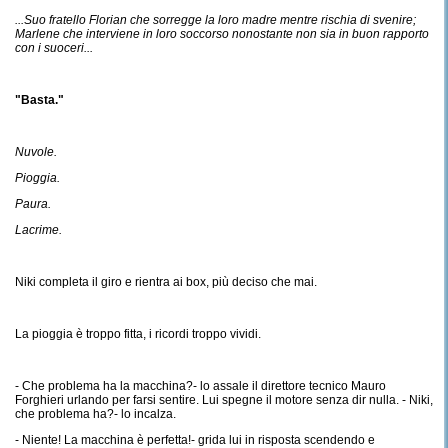
...Suo fratello Florian che sorregge la loro madre mentre rischia di svenire;
Marlene che interviene in loro soccorso nonostante non sia in buon rapporto
con i suoceri...
"Basta."
Nuvole.
Pioggia.
Paura.
Lacrime.
Niki completa il giro e rientra ai box, più deciso che mai.
La pioggia è troppo fitta, i ricordi troppo vividi.
- Che problema ha la macchina?- lo assale il direttore tecnico Mauro
Forghieri urlando per farsi sentire. Lui spegne il motore senza dir nulla. - Niki,
che problema ha?- lo incalza.
- Niente! La macchina è perfetta!- grida lui in risposta scendendo e