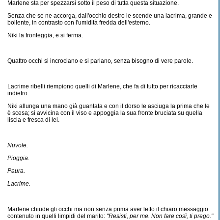
Marlene sta per spezzarsi sotto il peso di tutta questa situazione.
Senza che se ne accorga, dall'occhio destro le scende una lacrima, grande e
bollente, in contrasto con l'umidità fredda dell'esterno.
Niki la fronteggia, e si ferma.
Quattro occhi si incrociano e si parlano, senza bisogno di vere parole.
Lacrime ribelli riempiono quelli di Marlene, che fa di tutto per ricacciarle
indietro.
Niki allunga una mano già guantata e con il dorso le asciuga la prima che le
è scesa; si avvicina con il viso e appoggia la sua fronte bruciata su quella
liscia e fresca di lei.
Nuvole.
Pioggia.
Paura.
Lacrime.
Marlene chiude gli occhi ma non senza prima aver letto il chiaro messaggio
contenuto in quelli limpidi del marito:
"Resisti, per me. Non fare così, ti prego."