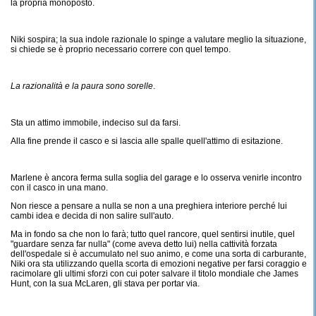
la propria monoposto.
Niki sospira; la sua indole razionale lo spinge a valutare meglio la situazione,
si chiede se è proprio necessario correre con quel tempo.
La razionalità e la paura sono sorelle
.
Sta un attimo immobile, indeciso sul da farsi.
Alla fine prende il casco e si lascia alle spalle quell'attimo di esitazione.
Marlene è ancora ferma sulla soglia del garage e lo osserva venirle incontro
con il casco in una mano.
Non riesce a pensare a nulla se non a una preghiera interiore perché lui
cambi idea e decida di non salire sull'auto.
Ma in fondo sa che non lo farà; tutto quel rancore, quel sentirsi inutile, quel
"guardare senza far nulla" (come aveva detto lui) nella cattività forzata
dell'ospedale si è accumulato nel suo animo, e come una sorta di carburante,
Niki ora sta utilizzando quella scorta di emozioni negative per farsi coraggio e
racimolare gli ultimi sforzi con cui poter salvare il titolo mondiale che James
Hunt, con la sua McLaren, gli stava per portar via.