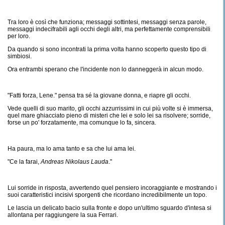
Tra loro è così che funziona; messaggi sottintesi, messaggi senza parole,
messaggi indecifrabili agli occhi degli altri, ma perfettamente comprensibili
per loro.
Da quando si sono incontrati la prima volta hanno scoperto questo tipo di
simbiosi.
Ora entrambi sperano che l'incidente non lo danneggerà in alcun modo.
"Fatti forza, Lene." pensa tra sé la giovane donna, e riapre gli occhi.
Vede quelli di suo marito, gli occhi azzurrissimi in cui più volte si è immersa,
quel mare ghiacciato pieno di misteri che lei e solo lei sa risolvere; sorride,
forse un po' forzatamente, ma comunque lo fa, sincera.
Ha paura, ma lo ama tanto e sa che lui ama lei.
"Ce la farai,
Andreas Nikolaus Lauda
."
Lui sorride in risposta, avvertendo quel pensiero incoraggiante e mostrando i
suoi caratteristici incisivi sporgenti che ricordano incredibilmente un topo.
Le lascia un delicato bacio sulla fronte e dopo un'ultimo sguardo d'intesa si
allontana per raggiungere la sua Ferrari.