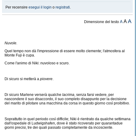
Per recensire
esegui il login
o
registrati
.
A
A
A
Dimensione del testo
Nuvole.
Quel tempo non dà l'impressione di essere molto clemente; l'atmosfera al
Monte Fuji è cupa.
Come l'animo di Niki: nuvoloso e scuro.
Di sicuro si metterà a
piovere
.
Di sicuro Marlene verserà qualche
lacrima
, senza farsi vedere, per
nascondere il suo disaccordo, il suo completo disappunto per la decisione
del marito di pilotare una macchina da corsa in questo giorno così proibitivo.
Soprattutto in quel periodo così difficile; Niki è rientrato da qualche settimana
dall'ospedale di Ludwigshafen, dove è stato ricoverato per quarantadue
giorni precisi, tre dei quali passato completamente da incosciente.