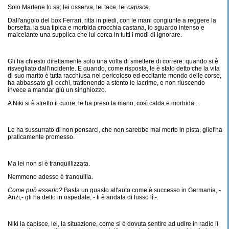
Solo Marlene lo sa; lei osserva, lei tace, lei
capisce
.
Dall'angolo del box Ferrari, ritta in piedi, con le mani congiunte a reggere la
borsetta, la sua tipica e morbida crocchia castana, lo sguardo intenso e
malcelante una supplica che lui cerca in tutti i modi di ignorare.
Gli ha chiesto direttamente solo una volta di smettere di correre: quando si è
risvegliato dall'incidente. E quando, come risposta, le è stato detto che la vita
di suo marito è tutta racchiusa nel pericoloso ed eccitante mondo delle corse,
ha abbassato gli occhi, trattenendo a stento le lacrime, e non riuscendo
invece a mandar giù un singhiozzo.
A Niki si è stretto il cuore; le ha preso la mano, così calda e morbida...
Le ha sussurrato di non pensarci, che non sarebbe mai morto in pista, gliel'ha
praticamente promesso.
Ma lei non si è tranquillizzata.
Nemmeno adesso è tranquilla.
Come può esserlo?
Basta un guasto all'auto come è successo in Germania, -
Anzi,- gli ha detto in ospedale, - ti è andata di lusso lì.-.
Niki la capisce, lei, la situazione, come si è dovuta sentire ad udire in radio il