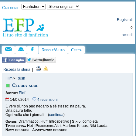
Categorie:
Registrati
o
accedi
Regole/Aiuto
Cerca
Ricorda la storia
|
Film
>
Rush
Cloudy soul
Autore:
Elef
14/07/2014
4 recensioni
È vero sì, non può negarlo a sé stesso: ha paura.
Una paura folle.
Ogni volta che i giornali... (
continua
)
Genere:
Drammatico, Fluff, Introspettivo |
Stato:
completa
Tipo di coppia:
Het |
Personaggi:
Altri, Marlene Knaus, Niki Lauda
Note:
nessuna |
Avvertimenti:
nessuno