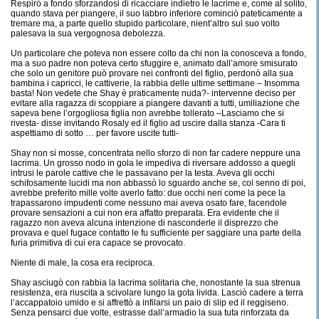
Respirò a fondo sforzandosi di ricacciare indietro le lacrime e, come al solito,
quando stava per piangere, il suo labbro inferiore cominciò pateticamente a
tremare ma, a parte quello stupido particolare, nient’altro sul suo volto
palesava la sua vergognosa debolezza.
Un particolare che poteva non essere colto da chi non la conosceva a fondo,
ma a suo padre non poteva certo sfuggire e, animato dall’amore smisurato
che solo un genitore può provare nei confronti del figlio, perdonò alla sua
bambina i capricci, le cattiverie, la rabbia delle ultime settimane – Insomma
basta! Non vedete che Shay è praticamente nuda?- intervenne deciso per
evitare alla ragazza di scoppiare a piangere davanti a tutti, umiliazione che
sapeva bene l’orgogliosa figlia non avrebbe tollerato –Lasciamo che si
rivesta- disse invitando Rosaly ed il figlio ad uscire dalla stanza -Cara ti
aspettiamo di sotto … per favore uscite tutti-
Shay non si mosse, concentrata nello sforzo di non far cadere neppure una
lacrima. Un grosso nodo in gola le impediva di riversare addosso a quegli
intrusi le parole cattive che le passavano per la testa. Aveva gli occhi
schifosamente lucidi ma non abbassò lo sguardo anche se, col senno di poi,
avrebbe preferito mille volte averlo fatto: due occhi neri come la pece la
trapassarono impudenti come nessuno mai aveva osato fare, facendole
provare sensazioni a cui non era affatto preparata. Era evidente che il
ragazzo non aveva alcuna intenzione di nasconderle il disprezzo che
provava e quel fugace contatto le fu sufficiente per saggiare una parte della
furia primitiva di cui era capace se provocato.
Niente di male, la cosa era reciproca.
Shay asciugò con rabbia la lacrima solitaria che, nonostante la sua strenua
resistenza, era riuscita a scivolare lungo la gota livida. Lasciò cadere a terra
l’accappatoio umido e si affrettò a infilarsi un paio di slip ed il reggiseno.
Senza pensarci due volte, estrasse dall’armadio la sua tuta rinforzata da