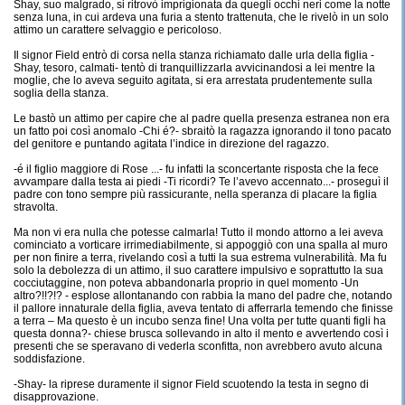
Shay, suo malgrado, si ritrovò imprigionata da quegli occhi neri come la notte
senza luna, in cui ardeva una furia a stento trattenuta, che le rivelò in un solo
attimo un carattere selvaggio e pericoloso.
Il signor Field entrò di corsa nella stanza richiamato dalle urla della figlia -
Shay, tesoro, calmati- tentò di tranquillizzarla avvicinandosi a lei mentre la
moglie, che lo aveva seguito agitata, si era arrestata prudentemente sulla
soglia della stanza.
Le bastò un attimo per capire che al padre quella presenza estranea non era
un fatto poi così anomalo -Chi é?- sbraitò la ragazza ignorando il tono pacato
del genitore e puntando agitata l’indice in direzione del ragazzo.
-é il figlio maggiore di Rose ...- fu infatti la sconcertante risposta che la fece
avvampare dalla testa ai piedi -Ti ricordi? Te l’avevo accennato...- proseguì il
padre con tono sempre più rassicurante, nella speranza di placare la figlia
stravolta.
Ma non vi era nulla che potesse calmarla! Tutto il mondo attorno a lei aveva
cominciato a vorticare irrimediabilmente, si appoggiò con una spalla al muro
per non finire a terra, rivelando così a tutti la sua estrema vulnerabilità. Ma fu
solo la debolezza di un attimo, il suo carattere impulsivo e soprattutto la sua
cocciutaggine, non poteva abbandonarla proprio in quel momento -Un
altro?!!?!? - esplose allontanando con rabbia la mano del padre che, notando
il pallore innaturale della figlia, aveva tentato di afferrarla temendo che finisse
a terra – Ma questo è un incubo senza fine! Una volta per tutte quanti figli ha
questa donna?- chiese brusca sollevando in alto il mento e avvertendo così i
presenti che se speravano di vederla sconfitta, non avrebbero avuto alcuna
soddisfazione.
-Shay- la riprese duramente il signor Field scuotendo la testa in segno di
disapprovazione.