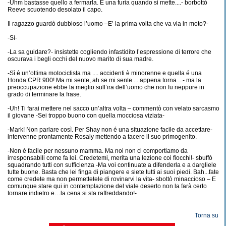
-Uhm bastasse quello a fermarla. É una furia quando si mette....- borbottò
Reeve scuotendo desolato il capo.
Il ragazzo guardò dubbioso l’uomo –E’ la prima volta che va via in moto?-
-Sì-
-La sa guidare?- insistette cogliendo infastidito l’espressione di terrore che
oscurava i begli occhi del nuovo marito di sua madre.
-Sì é un’ottima motociclista ma .... accidenti è minorenne e quella é una
Honda CPR 900! Ma mi sente, ah se mi sente ... appena torna ...- ma la
preoccupazione ebbe la meglio sull’ira dell’uomo che non fu neppure in
grado di terminare la frase.
-Uh! Ti farai mettere nel sacco un’altra volta – commentò con velato sarcasmo
il giovane -Sei troppo buono con quella mocciosa viziata-
-Mark! Non parlare così. Per Shay non é una situazione facile da accettare-
intervenne prontamente Rosaly mettendo a tacere il suo primogenito.
-Non é facile per nessuno mamma. Ma noi non ci comportiamo da
irresponsabili come fa lei. Credetemi, merita una lezione coi fiocchi!- sbuffò
squadrando tutti con sufficienza -Ma voi continuate a difenderla e a dargliele
tutte buone. Basta che lei finga di piangere e siete tutti ai suoi piedi. Bah...fate
come credete ma non permettetele di rovinarvi la vita- sbottò minaccioso – E
comunque stare qui in contemplazione del viale deserto non la farà certo
tornare indietro e…la cena si sta raffreddando!-
Torna su