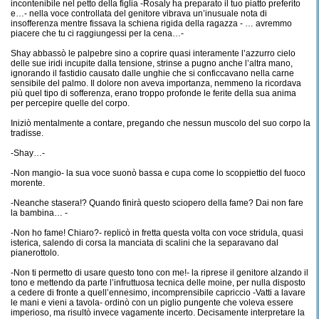
incontenibile nel petto della figlia -Rosaly ha preparato il tuo piatto preferito
e…- nella voce controllata del genitore vibrava un’inusuale nota di
insofferenza mentre fissava la schiena rigida della ragazza - … avremmo
piacere che tu ci raggiungessi per la cena…-
Shay abbassò le palpebre sino a coprire quasi interamente l’azzurro cielo
delle sue iridi incupite dalla tensione, strinse a pugno anche l’altra mano,
ignorando il fastidio causato dalle unghie che si conficcavano nella carne
sensibile del palmo. Il dolore non aveva importanza, nemmeno la ricordava
più quel tipo di sofferenza, erano troppo profonde le ferite della sua anima
per percepire quelle del corpo.
Iniziò mentalmente a contare, pregando che nessun muscolo del suo corpo la
tradisse.
-Shay…-
-Non mangio- la sua voce suonò bassa e cupa come lo scoppiettio del fuoco
morente.
-Neanche stasera!? Quando finirà questo sciopero della fame? Dai non fare
la bambina… -
-Non ho fame! Chiaro?- replicò in fretta questa volta con voce stridula, quasi
isterica, salendo di corsa la manciata di scalini che la separavano dal
pianerottolo.
-Non ti permetto di usare questo tono con me!- la riprese il genitore alzando il
tono e mettendo da parte l’infruttuosa tecnica delle moine, per nulla disposto
a cedere di fronte a quell’ennesimo, incomprensibile capriccio -Vatti a lavare
le mani e vieni a tavola- ordinò con un piglio pungente che voleva essere
imperioso, ma risultò invece vagamente incerto. Decisamente interpretare la