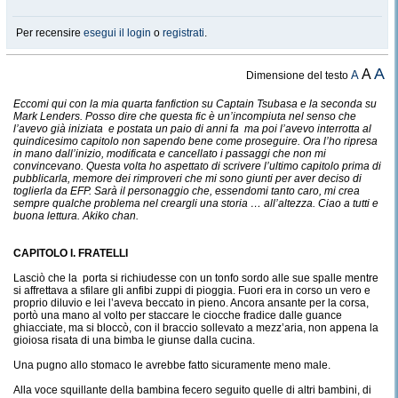
Per recensire
esegui il login
o
registrati
.
A
A
A
Dimensione del testo
Eccomi qui con la mia quarta fanfiction su Captain Tsubasa e la seconda su
Mark Lenders. Posso dire che questa fic è un’incompiuta nel senso che
l’avevo già iniziata e postata un paio di anni fa ma poi l’avevo interrotta al
quindicesimo capitolo non sapendo bene come proseguire. Ora l’ho ripresa
in mano dall’inizio, modificata e cancellato i passaggi che non mi
convincevano. Questa volta ho aspettato di scrivere l’ultimo capitolo prima di
pubblicarla, memore dei rimproveri che mi sono giunti per aver deciso di
toglierla da EFP. Sarà il personaggio che, essendomi tanto caro, mi crea
sempre qualche problema nel creargli una storia … all’altezza. Ciao a tutti e
buona lettura. Akiko chan.
CAPITOLO I. FRATELLI
Lasciò che la porta si richiudesse con un tonfo sordo alle sue spalle mentre
si affrettava a sfilare gli anfibi zuppi di pioggia. Fuori era in corso un vero e
proprio diluvio e lei l’aveva beccato in pieno. Ancora ansante per la corsa,
portò una mano al volto per staccare le ciocche fradice dalle guance
ghiacciate, ma si bloccò, con il braccio sollevato a mezz’aria, non appena la
gioiosa risata di una bimba le giunse dalla cucina.
Una pugno allo stomaco le avrebbe fatto sicuramente meno male.
Alla voce squillante della bambina fecero seguito quelle di altri bambini, di