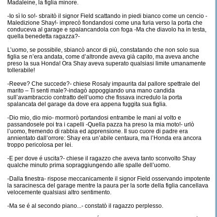
Madaleine, la figlia minore.
-Io sì lo so!- sbraitò il signor Field scattando in piedi bianco come un cencio -
Maledizione Shay!- imprecò fiondandosi come una furia verso la porta che
conduceva al garage e spalancandola con foga -Ma che diavolo ha in testa,
quella benedetta ragazza?-
L’uomo, se possibile, sbiancò ancor di più, constatando che non solo sua
figlia se n’era andata, come d’altronde aveva già capito, ma aveva anche
preso la sua Honda! Ora Shay aveva superato qualsiasi limite umanamente
tollerabile!
-Reeve? Che succede?- chiese Rosaly impaurita dal pallore spettrale del
marito – Ti senti male?-indagò appoggiando una mano candida
sull’avambraccio contratto dell’uomo che fissava incredulo la porta
spalancata del garage da dove era appena fuggita sua figlia.
-Dio mio, dio mio- mormorò portandosi entrambe le mani al volto e
passandosele poi tra i capelli -Quella pazza ha preso la mia moto!- urlò
l’uomo, fremendo di rabbia ed apprensione. Il suo cuore di padre era
annientato dall’orrore: Shay era un’abile centaura, ma l’Honda era ancora
troppo pericolosa per lei.
-E per dove é uscita?- chiese il ragazzo che aveva tanto sconvolto Shay
qualche minuto prima sopraggiungendo alle spalle dell’uomo.
-Dalla finestra- rispose meccanicamente il signor Field osservando impotente
la saracinesca del garage mentre la paura per la sorte della figlia cancellava
velocemente qualsiasi altro sentimento.
-Ma se é al secondo piano...- constatò il ragazzo perplesso.