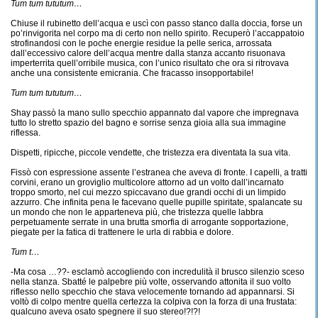
Tum tum tututum…
Chiuse il rubinetto dell’acqua e uscì con passo stanco dalla doccia, forse un
po’rinvigorita nel corpo ma di certo non nello spirito. Recuperò l’accappatoio
strofinandosi con le poche energie residue la pelle serica, arrossata
dall’eccessivo calore dell’acqua mentre dalla stanza accanto risuonava
imperterrita quell’orribile musica, con l’unico risultato che ora si ritrovava
anche una consistente emicrania. Che fracasso insopportabile!
Tum tum tututum…
Shay passò la mano sullo specchio appannato dal vapore che impregnava
tutto lo stretto spazio del bagno e sorrise senza gioia alla sua immagine
riflessa.
Dispetti, ripicche, piccole vendette, che tristezza era diventata la sua vita.
Fissò con espressione assente l’estranea che aveva di fronte. I capelli, a tratti
corvini, erano un groviglio multicolore attorno ad un volto dall’incarnato
troppo smorto, nel cui mezzo spiccavano due grandi occhi di un limpido
azzurro. Che infinita pena le facevano quelle pupille spiritate, spalancate su
un mondo che non le apparteneva più, che tristezza quelle labbra
perpetuamente serrate in una brutta smorfia di arrogante sopportazione,
piegate per la fatica di trattenere le urla di rabbia e dolore.
Tum t…
-Ma cosa …??- esclamò accogliendo con incredulità il brusco silenzio sceso
nella stanza. Sbatté le palpebre più volte, osservando attonita il suo volto
riflesso nello specchio che stava velocemente tornando ad appannarsi. Si
voltò di colpo mentre quella certezza la colpiva con la forza di una frustata:
qualcuno aveva osato spegnere il suo stereo!?!?!