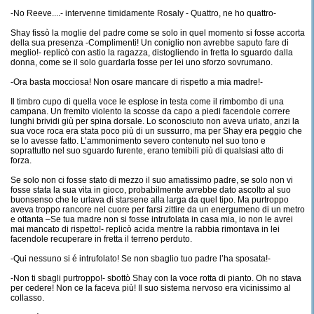
-No Reeve....- intervenne timidamente Rosaly - Quattro, ne ho quattro-
Shay fissò la moglie del padre come se solo in quel momento si fosse accorta
della sua presenza -Complimenti! Un coniglio non avrebbe saputo fare di
meglio!- replicò con astio la ragazza, distogliendo in fretta lo sguardo dalla
donna, come se il solo guardarla fosse per lei uno sforzo sovrumano.
-Ora basta mocciosa! Non osare mancare di rispetto a mia madre!-
Il timbro cupo di quella voce le esplose in testa come il rimbombo di una
campana. Un fremito violento la scosse da capo a piedi facendole correre
lunghi brividi giù per spina dorsale. Lo sconosciuto non aveva urlato, anzi la
sua voce roca era stata poco più di un sussurro, ma per Shay era peggio che
se lo avesse fatto. L’ammonimento severo contenuto nel suo tono e
soprattutto nel suo sguardo furente, erano temibili più di qualsiasi atto di
forza.
Se solo non ci fosse stato di mezzo il suo amatissimo padre, se solo non vi
fosse stata la sua vita in gioco, probabilmente avrebbe dato ascolto al suo
buonsenso che le urlava di starsene alla larga da quel tipo. Ma purtroppo
aveva troppo rancore nel cuore per farsi zittire da un energumeno di un metro
e ottanta –Se tua madre non si fosse intrufolata in casa mia, io non le avrei
mai mancato di rispetto!- replicò acida mentre la rabbia rimontava in lei
facendole recuperare in fretta il terreno perduto.
-Qui nessuno si é intrufolato! Se non sbaglio tuo padre l’ha sposata!-
-Non ti sbagli purtroppo!- sbottò Shay con la voce rotta di pianto. Oh no stava
per cedere! Non ce la faceva più! Il suo sistema nervoso era vicinissimo al
collasso.