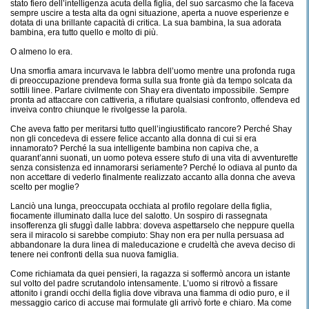
stato fiero dell’intelligenza acuta della figlia, del suo sarcasmo che la faceva
sempre uscire a testa alta da ogni situazione, aperta a nuove esperienze e
dotata di una brillante capacità di critica. La sua bambina, la sua adorata
bambina, era tutto quello e molto di più.
O almeno lo era.
Una smorfia amara incurvava le labbra dell’uomo mentre una profonda ruga
di preoccupazione prendeva forma sulla sua fronte già da tempo solcata da
sottili linee. Parlare civilmente con Shay era diventato impossibile. Sempre
pronta ad attaccare con cattiveria, a rifiutare qualsiasi confronto, offendeva ed
inveiva contro chiunque le rivolgesse la parola.
Che aveva fatto per meritarsi tutto quell’ingiustificato rancore? Perché Shay
non gli concedeva di essere felice accanto alla donna di cui si era
innamorato? Perché la sua intelligente bambina non capiva che, a
quarant’anni suonati, un uomo poteva essere stufo di una vita di avventurette
senza consistenza ed innamorarsi seriamente? Perché lo odiava al punto da
non accettare di vederlo finalmente realizzato accanto alla donna che aveva
scelto per moglie?
Lanciò una lunga, preoccupata occhiata al profilo regolare della figlia,
fiocamente illuminato dalla luce del salotto. Un sospiro di rassegnata
insofferenza gli sfuggì dalle labbra: doveva aspettarselo che neppure quella
sera il miracolo si sarebbe compiuto: Shay non era per nulla persuasa ad
abbandonare la dura linea di maleducazione e crudeltà che aveva deciso di
tenere nei confronti della sua nuova famiglia.
Come richiamata da quei pensieri, la ragazza si soffermò ancora un istante
sul volto del padre scrutandolo intensamente. L’uomo si ritrovò a fissare
attonito i grandi occhi della figlia dove vibrava una fiamma di odio puro, e il
messaggio carico di accuse mai formulate gli arrivò forte e chiaro. Ma come