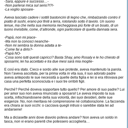
-Sarà, eppure é successo…-
-Non parlerai mica sul serio?!?!-
-La voglio sposare-
Aveva lasciato cadere i sottili bastoncini di legno che, rimbalzando contro il
piatto di sushi, erano poi finiti a terra, rotolando sotto il tavolo. Un suono
tenue, ma che nella sua memoria riecheggiava più forte di un boato, di un
tuono invisibile, come, d’altronde, ogni particolare di quella dannata sera.
-Papà, non mi piace-
-Ma non la conosci neanche-
-Non mi sembra la donna adatta a te-
-Come fai a dirlo?-
-Papà NO-
-Cosa sono tutti questi capricci? Basta Shay, amo Rosaly e le ho chiesto di
sposarmi, lei ha accettato e tra due mesi sarà mia moglie-
E così era stato. Cieco e sordo alle sue proteste, aveva mantenuto la parola.
Non l’aveva ascoltata, per la prima volta in vita sua, il suo adorato padre
aveva anteposto le sue necessità a quelle della figlia e lei si era ritrovava per
casa una perfetta sconosciuta e i suoi tre orribili figli.
Perché? Perché doveva sopportare tutto quello? Per amore di suo padre? Lui
per amor suo non aveva rinunciato a sposarsi! Le aveva imposto la sua
scelta, infischiandosene della sua volontà, dei suoi desideri, delle sue
esigenze. No, non meritava né comprensione né collaborazione. La faccenda
era chiara ai suoi occhi: o cacciava quegli intrusi o sarebbe stata lei ad
andarsene!
Ma a diciasette anni dove diavolo poteva andare? Non aveva un soldo in
tasca, non vi erano parenti che potessero accoglierla…