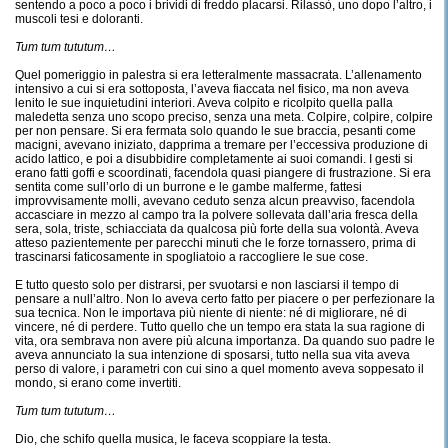
sentendo a poco a poco i brividi di freddo placarsi. Rilassò, uno dopo l’altro, i
muscoli tesi e doloranti.
Tum tum tututum…
Quel pomeriggio in palestra si era letteralmente massacrata. L’allenamento
intensivo a cui si era sottoposta, l’aveva fiaccata nel fisico, ma non aveva
lenito le sue inquietudini interiori. Aveva colpito e ricolpito quella palla
maledetta senza uno scopo preciso, senza una meta. Colpire, colpire, colpire
per non pensare. Si era fermata solo quando le sue braccia, pesanti come
macigni, avevano iniziato, dapprima a tremare per l’eccessiva produzione di
acido lattico, e poi a disubbidire completamente ai suoi comandi. I gesti si
erano fatti goffi e scoordinati, facendola quasi piangere di frustrazione. Si era
sentita come sull’orlo di un burrone e le gambe malferme, fattesi
improvvisamente molli, avevano ceduto senza alcun preavviso, facendola
accasciare in mezzo al campo tra la polvere sollevata dall’aria fresca della
sera, sola, triste, schiacciata da qualcosa più forte della sua volontà. Aveva
atteso pazientemente per parecchi minuti che le forze tornassero, prima di
trascinarsi faticosamente in spogliatoio a raccogliere le sue cose.
E tutto questo solo per distrarsi, per svuotarsi e non lasciarsi il tempo di
pensare a null’altro. Non lo aveva certo fatto per piacere o per perfezionare la
sua tecnica. Non le importava più niente di niente: né di migliorare, né di
vincere, né di perdere. Tutto quello che un tempo era stata la sua ragione di
vita, ora sembrava non avere più alcuna importanza. Da quando suo padre le
aveva annunciato la sua intenzione di sposarsi, tutto nella sua vita aveva
perso di valore, i parametri con cui sino a quel momento aveva soppesato il
mondo, si erano come invertiti.
Tum tum tututum…
Dio, che schifo quella musica, le faceva scoppiare la testa.