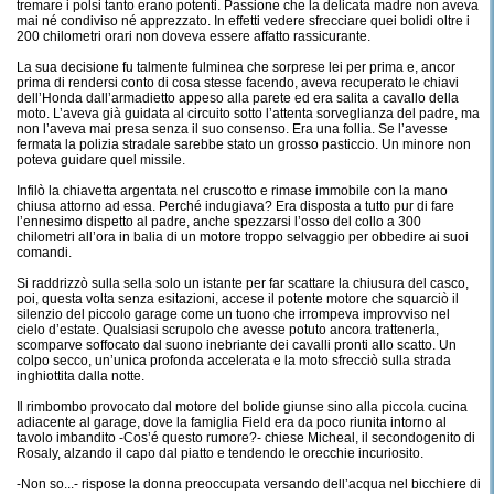
tremare i polsi tanto erano potenti. Passione che la delicata madre non aveva
mai né condiviso né apprezzato. In effetti vedere sfrecciare quei bolidi oltre i
200 chilometri orari non doveva essere affatto rassicurante.
La sua decisione fu talmente fulminea che sorprese lei per prima e, ancor
prima di rendersi conto di cosa stesse facendo, aveva recuperato le chiavi
dell’Honda dall’armadietto appeso alla parete ed era salita a cavallo della
moto. L’aveva già guidata al circuito sotto l’attenta sorveglianza del padre, ma
non l’aveva mai presa senza il suo consenso. Era una follia. Se l’avesse
fermata la polizia stradale sarebbe stato un grosso pasticcio. Un minore non
poteva guidare quel missile.
Infilò la chiavetta argentata nel cruscotto e rimase immobile con la mano
chiusa attorno ad essa. Perché indugiava? Era disposta a tutto pur di fare
l’ennesimo dispetto al padre, anche spezzarsi l’osso del collo a 300
chilometri all’ora in balia di un motore troppo selvaggio per obbedire ai suoi
comandi.
Si raddrizzò sulla sella solo un istante per far scattare la chiusura del casco,
poi, questa volta senza esitazioni, accese il potente motore che squarciò il
silenzio del piccolo garage come un tuono che irrompeva improvviso nel
cielo d’estate. Qualsiasi scrupolo che avesse potuto ancora trattenerla,
scomparve soffocato dal suono inebriante dei cavalli pronti allo scatto. Un
colpo secco, un’unica profonda accelerata e la moto sfrecciò sulla strada
inghiottita dalla notte.
Il rimbombo provocato dal motore del bolide giunse sino alla piccola cucina
adiacente al garage, dove la famiglia Field era da poco riunita intorno al
tavolo imbandito -Cos’é questo rumore?- chiese Micheal, il secondogenito di
Rosaly, alzando il capo dal piatto e tendendo le orecchie incuriosito.
-Non so...- rispose la donna preoccupata versando dell’acqua nel bicchiere di