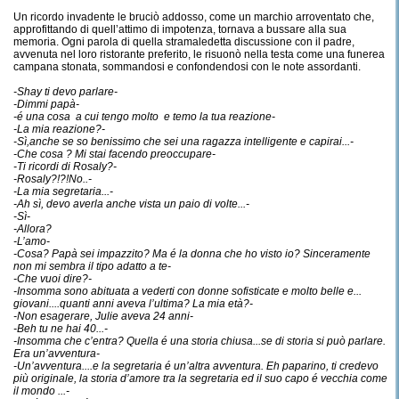
Un ricordo invadente le bruciò addosso, come un marchio arroventato che,
approfittando di quell’attimo di impotenza, tornava a bussare alla sua
memoria. Ogni parola di quella stramaledetta discussione con il padre,
avvenuta nel loro ristorante preferito, le risuonò nella testa come una funerea
campana stonata, sommandosi e confondendosi con le note assordanti.
-Shay ti devo parlare-
-Dimmi papà-
-é una cosa a cui tengo molto e temo la tua reazione-
-La mia reazione?-
-Sì,anche se so benissimo che sei una ragazza intelligente e capirai...-
-Che cosa ? Mi stai facendo preoccupare-
-Ti ricordi di Rosaly?-
-Rosaly?!?!No..-
-La mia segretaria...-
-Ah sì, devo averla anche vista un paio di volte...-
-Sì-
-Allora?
-L’amo-
-Cosa? Papà sei impazzito? Ma é la donna che ho visto io? Sinceramente
non mi sembra il tipo adatto a te-
-Che vuoi dire?-
-Insomma sono abituata a vederti con donne sofisticate e molto belle e...
giovani....quanti anni aveva l’ultima? La mia età?-
-Non esagerare, Julie aveva 24 anni-
-Beh tu ne hai 40...-
-Insomma che c’entra? Quella é una storia chiusa...se di storia si può parlare.
Era un’avventura-
-Un’avventura....e la segretaria é un’altra avventura. Eh paparino, ti credevo
più originale, la storia d’amore tra la segretaria ed il suo capo é vecchia come
il mondo ...-