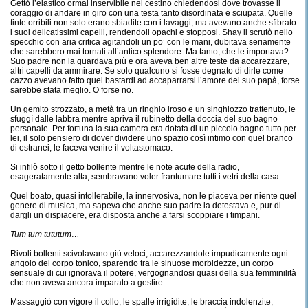
Gettò l’elastico ormai inservibile nel cestino chiedendosi dove trovasse il
coraggio di andare in giro con una testa tanto disordinata e sciupata. Quelle
tinte orribili non solo erano sbiadite con i lavaggi, ma avevano anche sfibrato
i suoi delicatissimi capelli, rendendoli opachi e stopposi. Shay li scrutò nello
specchio con aria critica agitandoli un po’ con le mani, dubitava seriamente
che sarebbero mai tornati all’antico splendore. Ma tanto, che le importava?
Suo padre non la guardava più e ora aveva ben altre teste da accarezzare,
altri capelli da ammirare. Se solo qualcuno si fosse degnato di dirle come
cazzo avevano fatto quei bastardi ad accaparrarsi l’amore del suo papà, forse
sarebbe stata meglio. O forse no.
Un gemito strozzato, a metà tra un ringhio iroso e un singhiozzo trattenuto, le
sfuggì dalle labbra mentre apriva il rubinetto della doccia del suo bagno
personale. Per fortuna la sua camera era dotata di un piccolo bagno tutto per
lei, il solo pensiero di dover dividere uno spazio così intimo con quel branco
di estranei, le faceva venire il voltastomaco.
Si infilò sotto il getto bollente mentre le note acute della radio,
esageratamente alta, sembravano voler frantumare tutti i vetri della casa.
Quel boato, quasi intollerabile, la innervosiva, non le piaceva per niente quel
genere di musica, ma sapeva che anche suo padre la detestava e, pur di
dargli un dispiacere, era disposta anche a farsi scoppiare i timpani.
Tum tum tututum…
Rivoli bollenti scivolavano giù veloci, accarezzandole impudicamente ogni
angolo del corpo tonico, sparendo tra le sinuose morbidezze, un corpo
sensuale di cui ignorava il potere, vergognandosi quasi della sua femminilità
che non aveva ancora imparato a gestire.
Massaggiò con vigore il collo, le spalle irrigidite, le braccia indolenzite,