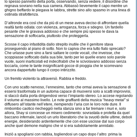
lo spesso pannello della porta, osservando, senza vedere, il disordine che
regnava sovrano nella sua camera. Abbassò lievemente il capo mentre un
ghigno beffardo le piegava le labbra, strette sino allo spasmo in una linea di
ostinata strafottenza.
D’altronde era così che da più di un mese aveva deciso di affrontare quella
realtà tanto odiata: con violenza, arroganza, forza e sdegno. Un fardello
pesante che le gravava addosso e che sempre più spesso le dava la
sensazione di soffocarla, piuttosto che proteggerla.
Scosse il capo infastidita dallo strepito inutile che il genitore stava
proseguendo al piano di sotto. Non lo capiva che era tutto fiato sprecato?
Che urlasse pure sino a farsi saltare le corde vocali, che inveisse, che
scoppiasse soffocato dalla sua bile, tanto per lei quelle erano solo parole
vuote, suoni inarticolati ed indecifrabili che le scivolavano addosso senza
toccarla, come le tante insignificanti gocce di pioggia che le scorrevano
ancora dappertutto lungo il corpo intirizzito.
Un fremito violento la attraversò. Rabbia e freddo.
Con uno scatto nervoso, l’ennesimo, tanto che ormai aveva la sensazione di
essersi trasformata in un automa capace di muoversi solo a scatti improvvisi,
si staccò dalla porta dirigendosi verso l’impianto stereo. Lo accese regolando
il volume al massimo livello. Le note graffianti della musica “
heavy metal”
si
diffusero all’istante nell’etere, riempiendo l’aria con le loro note dure. Il
rimbombo caotico riecheggiò nella stanza sino a far tremare i muri e, solo
allora, Shay si concesse un misero cedimento: sovrastata e protetta da quel
baccano infernale, lanciò un urlo liberatorio che la svuotò delle ultime, deboli
energie, desiderando ardentemente che con esse uscisse dal suo corpo
anche quel demone maligno che vi si era subdolamente annidato.
Iniziò a spogliarsi con rabbia, togliendosi un capo dopo l’altro: prima la