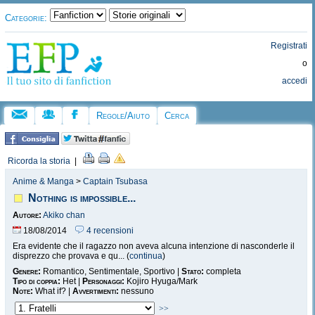
Categorie:
Registrati
o
accedi
Regole/Aiuto
Cerca
Ricorda la storia
|
Anime & Manga
>
Captain Tsubasa
Nothing is impossible...
Autore:
Akiko chan
18/08/2014
4 recensioni
Era evidente che il ragazzo non aveva alcuna intenzione di nasconderle il
disprezzo che provava e qu... (
continua
)
Genere:
Romantico, Sentimentale, Sportivo |
Stato:
completa
Tipo di coppia:
Het |
Personaggi:
Kojiro Hyuga/Mark
Note:
What if? |
Avvertimenti:
nessuno
>>