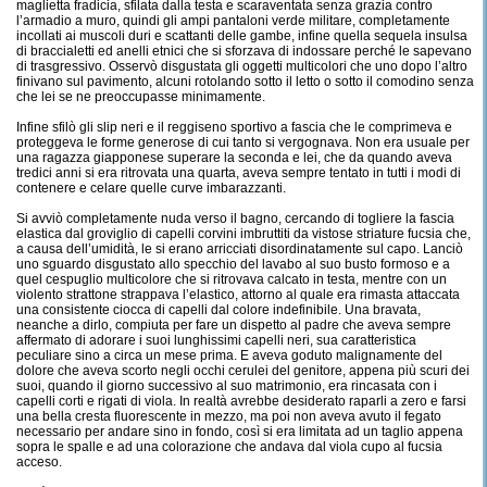
maglietta fradicia, sfilata dalla testa e scaraventata senza grazia contro
l’armadio a muro, quindi gli ampi pantaloni verde militare, completamente
incollati ai muscoli duri e scattanti delle gambe, infine quella sequela insulsa
di braccialetti ed anelli etnici che si sforzava di indossare perché le sapevano
di trasgressivo. Osservò disgustata gli oggetti multicolori che uno dopo l’altro
finivano sul pavimento, alcuni rotolando sotto il letto o sotto il comodino senza
che lei se ne preoccupasse minimamente.
Infine sfilò gli slip neri e il reggiseno sportivo a fascia che le comprimeva e
proteggeva le forme generose di cui tanto si vergognava. Non era usuale per
una ragazza giapponese superare la seconda e lei, che da quando aveva
tredici anni si era ritrovata una quarta, aveva sempre tentato in tutti i modi di
contenere e celare quelle curve imbarazzanti.
Si avviò completamente nuda verso il bagno, cercando di togliere la fascia
elastica dal groviglio di capelli corvini imbruttiti da vistose striature fucsia che,
a causa dell’umidità, le si erano arricciati disordinatamente sul capo. Lanciò
uno sguardo disgustato allo specchio del lavabo al suo busto formoso e a
quel cespuglio multicolore che si ritrovava calcato in testa, mentre con un
violento strattone strappava l’elastico, attorno al quale era rimasta attaccata
una consistente ciocca di capelli dal colore indefinibile. Una bravata,
neanche a dirlo, compiuta per fare un dispetto al padre che aveva sempre
affermato di adorare i suoi lunghissimi capelli neri, sua caratteristica
peculiare sino a circa un mese prima. E aveva goduto malignamente del
dolore che aveva scorto negli occhi cerulei del genitore, appena più scuri dei
suoi, quando il giorno successivo al suo matrimonio, era rincasata con i
capelli corti e rigati di viola. In realtà avrebbe desiderato raparli a zero e farsi
una bella cresta fluorescente in mezzo, ma poi non aveva avuto il fegato
necessario per andare sino in fondo, così si era limitata ad un taglio appena
sopra le spalle e ad una colorazione che andava dal viola cupo al fucsia
acceso.