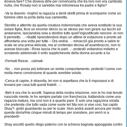
doveva fare? Che doveva dirle per convincerla che tra loro non era cambiato
nulla, che Rosaly non si sarebbe mai intromessa tra padre e figlia?
-Va la diavolo- ringhiò la ragazza a denti stretti prima di scomparire come un
fulmine oltre la porta della sua cameretta.
Stordito e atterrito da quella creatura indemoniata che aveva sostituito la sua
solare figlia, fece un enorme sforzo su se stesso per non girare sui tacchi ed
andarsene, lasciandola sola a sbollire tutto quell’ingiustificato rancore -Io non
ti permetto …- ribatté riprendendosi dopo un attimo di esitazione e pronto ad
affrontarla una volta per tutte – Ora vedrai…- minacciò già pronto a salire le
scale se una presa delicata, ma al contempo decisa all’avambraccio, non lo
avesse bloccato –Rose lascia che le parli…- protestò voltandosi indietro e
scrutando addolorato il volto supplichevole della donna accanto a lui.
-Fermati Reeve…calmati-
-No ... non posso più tollerare un simile comportamento- protestò l’uomo con
molta meno convinzione di quanto avrebbe voluto.
-Cerca di capire, è stravolta, lei non si aspettava che tu ti risposassi e di
trovarsi per casa tutti questi fratelli…-
-Beh è ora che lo accetti. Sapeva della nostra relazione, non le ho mai tenuto
nascosto niente, le ho sempre parlato con franchezza, trattandola come una
ragazza matura, ma così non è a quanto pare. È solo una ragazzina viziata
che pretende che tutto vada come vuole lei! Ma non si vive così, hai capito
Shay?- gridò guardando su per le scale -Non andrà avanti ancora per molto
questa storia!Hai cinque minuti di tempo per scendere, poi verrò io a
prenderti!-
Shay ascoltò quello sfogo paterno con la schiena bagnata appoggiata contro