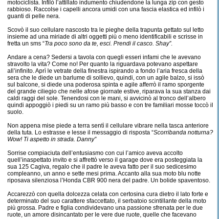
motociclista. Infilò l’attillato indumento chiudendone la lunga zip con gesto
rabbioso. Raccolse i capelli ancora umidi con una fascia elastica ed infilò i
guanti di pelle nera.
Scovò il suo cellulare nascosto tra le pieghe della trapunta gettato sul letto
insieme ad una miriade di altri oggetti più o meno identificabili e scrisse in
fretta un sms “
Tra poco sono da te, esci. Prendi il casco. Shay”.
Andare a cena? Sedersi a tavola con quegli esseri infami che le avevano
stravolto la vita? Come no! Per quanto la riguardava potevano aspettare
all’infinito. Aprì le vetrate della finestra ispirando a fondo l’aria fresca della
sera che le diede un barlume di sollievo, quindi, con un agile balzo, si issò
sul balcone, si diede una poderosa spinta e agile afferrò il ramo sporgente
del grande ciliegio che nelle afose giornate estive, riparava la sua stanza dai
caldi raggi del sole. Tenendosi con le mani, si avvicinò al tronco dell’albero
quindi appoggiò i piedi su un ramo più basso e con tre familiari mosse toccò il
suolo.
Non appena mise piede a terra sentì il cellulare vibrare nella tasca anteriore
della tuta. Lo estrasse e lesse il messaggio di risposta “
Scorribanda notturna?
Wow! Ti aspetto in strada. Danny”
Sorrise compiaciuta dell’entusiasmo con cui l’amico aveva accolto
quell’inaspettato invito e si affrettò verso il garage dove era posteggiata la
sua 125 Cagiva, regalo che il padre le aveva fatto per il suo sedicesimo
compleanno, un anno e sette mesi prima. Accanto alla sua moto blu notte
riposava silenziosa l’Honda CBR 900 nera del padre. Un bolide spaventoso.
Accarezzò con quella dolcezza celata con certosina cura dietro il lato forte e
determinato del suo carattere sfaccettato, il serbatoio scintillante della moto
più grossa. Padre e figlia condividevano una passione sfrenata per le due
ruote, un amore disincantato per le vere due ruote, quelle che facevano