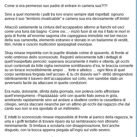
Come si era permesso suo padre di entrare in camera sua?!?!
Sino a quel momento i patti tra loro erano sempre stati rispettati: ognuno
aveva il suo “
territorio invalicabile
” e camera sua era decisamente
off limits
!
Allacciò saldamente la cintura dell’accappatoio attorno ai fianchi ed uscì
come una furia dal bagno -Come osi....- iniziò fuori di sé ma il fiato le morì in
gola di fronte all’enorme sagoma che capeggiava immobile nel bel mezzo
della sua cameretta, elemento estraneo e stonato in un bailamme di vestiti,
libri, riviste e cuscini multicolori sparpagliati ovunque.
Shay rimase impietrita con le pupille dilatate colme di spavento, di fronte al
volto ombroso dello sconosciuto. Registrò velocemente tutti i dettagli di
quell’inaspettato pericolo: superava sicuramente il metro e ottanta, gli occhi
scuri contornati da folte ciglia nerissime scintillavano d’ira, le braccia conserte
su un torace incredibilmente ampio … forte e atletico … ogni fibra di quel
corpo sembrava forgiata nell’acciaio -E tu chi diavolo sei?- strillò stringendosi
istintivamente il bavero dell’accappatoio sul collo, non sarebbe stato un
avversario facile da attaccare in quelle condizioni.
Era nuda, dolorante, sfinita dalla giornata, non poteva certo affrontare
quell’energumeno –Papàààààà- urlò con quanto fiato aveva in gola,
arretrando rapidamente sino ad andare a sbattere contro la cassettiera di
ciliegio, senza staccare neanche per un attimo gli occhi dal ragazzo che dal
canto suo non si era spostato di un millimetro.
E infatti lo sconosciuto rimase impassibile di fronte al panico della ragazza, le
urla e i goffi tentativi di trovare riparo da lui sembravano non sfiorarlo
minimamente. Si limitava a scrutarla con disapprovazione, fors’anche
disgusto, con la bocca appena piegata all’ingiù sul volto severo.