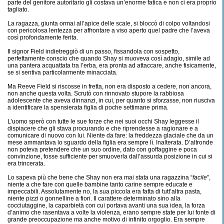
parte del genitore autoritario gli costava un’enorme fatica e non ci era proprio
tagliato.
La ragazza, giunta ormai all’apice delle scale, si bloccò di colpo voltandosi
con pericolosa lentezza per affrontare a viso aperto quel padre che l’aveva
così profondamente ferita.
Il signor Field indietreggiò di un passo, fissandola con sospetto,
perfettamente conscio che quando Shay si muoveva così adagio, simile ad
una pantera acquattata tra l’erba, era pronta ad attaccare, anche fisicamente,
se si sentiva particolarmente minacciata.
Ma Reeve Field si riscosse in fretta, non era disposto a cedere, non ancora,
non anche questa volta. Scrutò con rinnovato stupore la rabbiosa
adolescente che aveva dinnanzi, in cui, per quanto si sforzasse, non riusciva
a identificare la spensierata figlia di poche settimane prima.
L’uomo sperò con tutte le sue forze che nei suoi occhi Shay leggesse il
dispiacere che gli stava procurando e che riprendesse a ragionare e a
comunicare di nuovo con lui. Niente da fare: la freddezza glaciale che da un
mese ammantava lo sguardo della figlia era sempre lì. Inalterata. D’altronde
non poteva pretendere che un suo ordine, dato con goffaggine e poca
convinzione, fosse sufficiente per smuoverla dall’assurda posizione in cui si
era trincerata.
Lo sapeva più che bene che Shay non era mai stata una ragazzina “
facile
”,
niente a che fare con quelle bambine tanto carine sempre educate e
impeccabili. Assolutamente no, la sua piccola era fatta di tutt’altra pasta,
niente pizzi o gonnelline a fiori. Il carattere determinato sino alla
cocciutaggine, la caparbietà con cui portava avanti una sua idea, la forza
d’animo che rasentava a volte la violenza, erano sempre state per lui fonte di
grande preoccupazione ma anche motivo di infinito orgoglio. Era sempre