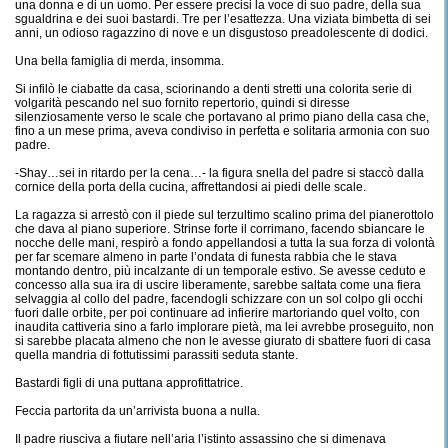
una donna e di un uomo. Per essere precisi la voce di suo padre, della sua
sgualdrina e dei suoi bastardi. Tre per l’esattezza. Una viziata bimbetta di sei
anni, un odioso ragazzino di nove e un disgustoso preadolescente di dodici.
Una bella famiglia di merda, insomma.
Si infilò le ciabatte da casa, sciorinando a denti stretti una colorita serie di
volgarità pescando nel suo fornito repertorio, quindi si diresse
silenziosamente verso le scale che portavano al primo piano della casa che,
fino a un mese prima, aveva condiviso in perfetta e solitaria armonia con suo
padre.
-Shay…sei in ritardo per la cena…- la figura snella del padre si staccò dalla
cornice della porta della cucina, affrettandosi ai piedi delle scale.
La ragazza si arrestò con il piede sul terzultimo scalino prima del pianerottolo
che dava al piano superiore. Strinse forte il corrimano, facendo sbiancare le
nocche delle mani, respirò a fondo appellandosi a tutta la sua forza di volontà
per far scemare almeno in parte l’ondata di funesta rabbia che le stava
montando dentro, più incalzante di un temporale estivo. Se avesse ceduto e
concesso alla sua ira di uscire liberamente, sarebbe saltata come una fiera
selvaggia al collo del padre, facendogli schizzare con un sol colpo gli occhi
fuori dalle orbite, per poi continuare ad infierire martoriando quel volto, con
inaudita cattiveria sino a farlo implorare pietà, ma lei avrebbe proseguito, non
si sarebbe placata almeno che non le avesse giurato di sbattere fuori di casa
quella mandria di fottutissimi parassiti seduta stante.
Bastardi figli di una puttana approfittatrice.
Feccia partorita da un’arrivista buona a nulla.
Il padre riusciva a fiutare nell’aria l’istinto assassino che si dimenava