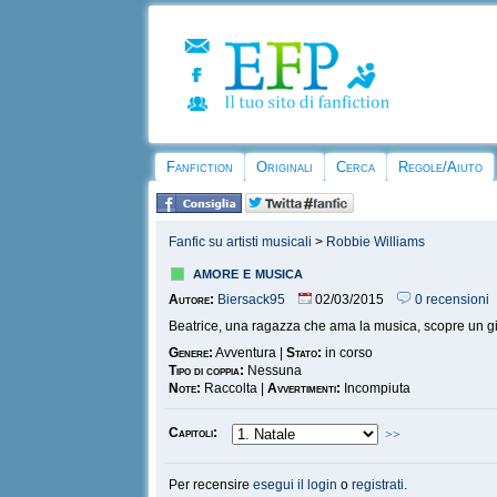
Fanfiction
Originali
Cerca
Regole/Aiuto
Fanfic su artisti musicali
>
Robbie Williams
amore e musica
Autore:
Biersack95
02/03/2015
0 recensioni
Beatrice, una ragazza che ama la musica, scopre un gi
Genere:
Avventura |
Stato:
in corso
Tipo di coppia:
Nessuna
Note:
Raccolta |
Avvertimenti:
Incompiuta
Capitoli:
>>
Per recensire
esegui il login
o
registrati
.