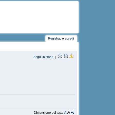
Registrati
o
accedi
Segui la storia
|
A
A
A
Dimensione del testo