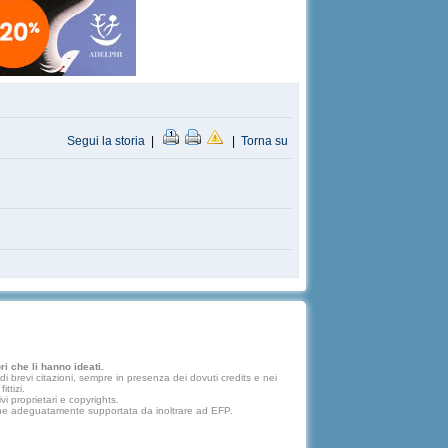
Segui la storia
|
|
Torna su
i che li hanno ideati.
 brevi citazioni, sempre in presenza dei dovuti credits e nei
ttizi.
vi proprietari e copyrights.
lazione adeguatamente supportata da inoltrare ad EFP.