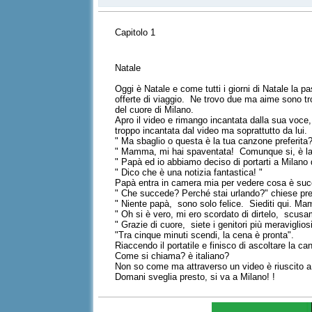
Capitolo 1
Natale
Oggi è Natale e come tutti i giorni di Natale la 
offerte di viaggio. Ne trovo due ma aime sono t
del cuore di Milano.
Apro il video e rimango incantata dalla sua voc
troppo incantata dal video ma soprattutto da lui.
" Ma sbaglio o questa è la tua canzone preferita
" Mamma, mi hai spaventata! Comunque si, è la m
" Papà ed io abbiamo deciso di portarti a Milano 
" Dico che è una notizia fantastica! "
Papà entra in camera mia per vedere cosa è suc
" Che succede? Perché stai urlando?" chiese pr
" Niente papà, sono solo felice. Siediti qui. M
" Oh si è vero, mi ero scordato di dirtelo, scusa
" Grazie di cuore, siete i genitori più meraviglio
"Tra cinque minuti scendi, la cena è pronta".
Riaccendo il portatile e finisco di ascoltare la c
Come si chiama? è italiano?
Non so come ma attraverso un video è riuscito a s
Domani sveglia presto, si va a Milano! !