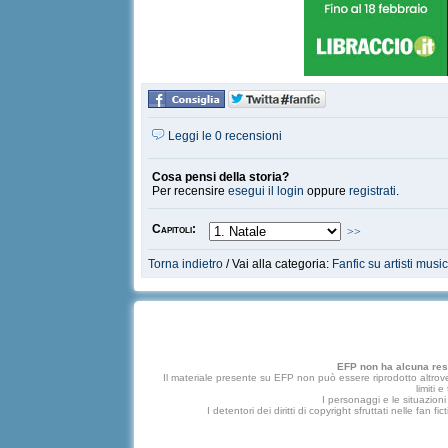
Leggi le 0 recensioni
Cosa pensi della storia?
Per recensire
esegui il login
oppure
registrati
.
Capitoli:
>>
Torna indietro
/ Vai alla categoria:
Fanfic su artisti music
EFP non ha alcuna respo
Il materiale presente su EFP non può essere riprodotto altrove
limiti 
I personaggi e le situazioni 
I detentori dei diritti di copyright sfruttati nelle f