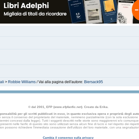
ali
>
Robbie Williams
/ Vai alla pagina dell'autore:
Biersack95
© dal 2001, EFP (www.efpfanfic.net). Creato da Erika.
nsabilità per gli scritti pubblicati in esso, in quanto esclusiva opera e proprietà degli autor
 senza il consenso del proprietario del materiale, nemmeno parzialmente (con la sola esclusione di
e termini concessi dalla legge). Tutti i soggetti descritti nelle storie sono maggiorenni e/o comunque fi
presenti nelle fanfic di questo sito sono utilizzati senza alcun fine di lucro e nel rispetto dei rispetti
an fiction possono richiedere l'immediata cessazione dell'utilizzo del loro materiale, con una segna
Cambia il consenso sulla privacy