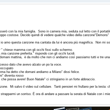
passerò con la mia famiglia. Sono in camera mia, seduta sul letto con il porta
roppo costose. Decido quindi di vedere qualche video della canzone"Demons" e
e, io amo questa canzone ma cantata da lui é ancora più magnifica. Non mi s
? " chiese mamma con gli occhi fissi sullo schermo.
ia canzone preferita." rispondo con gli occhi lucidi.
domani mattina, è da molto che non ci andiamo così passiamo tutti e tre una g
cesso dato che avevo alzato un po la voce.
eoccupato
amma ha detto che domani andiamo a Milano" dissi felice.
mi" diventa rosso
si che possa avere! Buon Natale" ci stringiamo in un forte abbraccio.
anzone. Mi salvo il video sul cellulare. Tanti pensieri mi frullano per la test
trapparmi un sorriso. É ora di andare a passare la serata di Natale con i miei