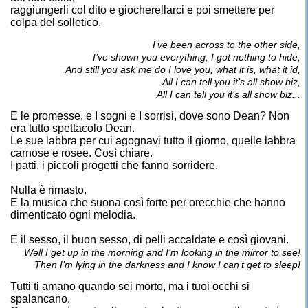
raggiungerli col dito e giocherellarci e poi smettere per
colpa del solletico.
I’ve been across to the other side,
I’ve shown you everything, I got nothing to hide,
And still you ask me do I love you, what it is, what it id,
All I can tell you it’s all show biz,
All I can tell you it’s all show biz...
E le promesse, e I sogni e I sorrisi, dove sono Dean? Non
era tutto spettacolo Dean.
Le sue labbra per cui agognavi tutto il giorno, quelle labbra
carnose e rosee. Così chiare.
I patti, i piccoli progetti che fanno sorridere.
Nulla è rimasto.
E la musica che suona così forte per orecchie che hanno
dimenticato ogni melodia.
E il sesso, il buon sesso, di pelli accaldate e così giovani.
Well I get up in the morning and I’m looking in the mirror to see!
Then I’m lying in the darkness and I know I can’t get to sleep!
Tutti ti amano quando sei morto, ma i tuoi occhi si
spalancano.