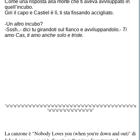
Come una risposta alla morte che ti aveva avviluppato in
quell’incubo.
Giri il capo e Castiel è lì, ti sta fissando accigliato.
-Un altro incubo?
-Sssh..- dici tu girandoti sul fianco e avviluppandolo.-
Ti
amo Cas, ti amo anche solo e triste.
°u°u°u°u°u°u°u°u°u°u°u°u°u°u°u°u°u°u°u°u°u°u°u°u°u°u°u°u°u°u°u°u°u°u°u
°u°u°u°u°u°u°u°u°u°u°u°u°
La canzone è "Nobody Loves you (when you're down and out)" di