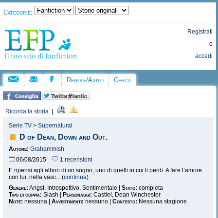
Categorie:
Registrati
o
accedi
Regole/Aiuto
Cerca
Ricorda la storia
|
Serie TV
>
Supernatural
D of Dean, Down and Out.
Autore:
Grahammish
06/08/2015
1 recensioni
E ripensi agli albori di un sogno, uno di quelli in cui ti perdi. A fare l’amore
con lui, nella vasc... (
continua
)
Genere:
Angst, Introspettivo, Sentimentale |
Stato:
completa
Tipo di coppia:
Slash |
Personaggi:
Castiel, Dean Winchester
Note:
nessuna |
Avvertimenti:
nessuno |
Contesto:
Nessuna stagione