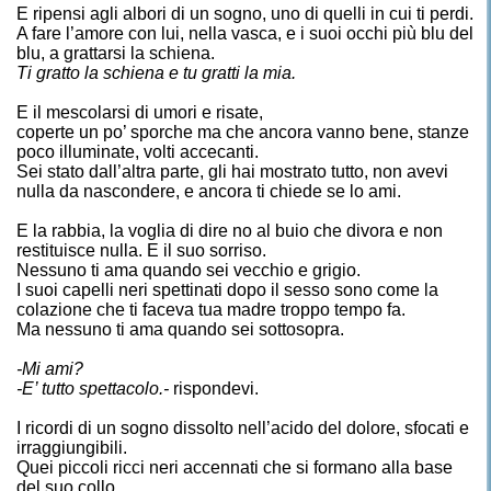
E ripensi agli albori di un sogno, uno di quelli in cui ti perdi.
A fare l’amore con lui, nella vasca, e i suoi occhi più blu del
blu, a grattarsi la schiena.
Ti gratto la schiena e tu gratti la mia.
E il mescolarsi di umori e risate,
coperte un po’ sporche ma che ancora vanno bene, stanze
poco illuminate, volti accecanti.
Sei stato dall’altra parte, gli hai mostrato tutto, non avevi
nulla da nascondere, e ancora ti chiede se lo ami.
E la rabbia, la voglia di dire no al buio che divora e non
restituisce nulla. E il suo sorriso.
Nessuno ti ama quando sei vecchio e grigio.
I suoi capelli neri spettinati dopo il sesso sono come la
colazione che ti faceva tua madre troppo tempo fa.
Ma nessuno ti ama quando sei sottosopra.
-Mi ami?
-E’ tutto spettacolo.-
rispondevi.
I ricordi di un sogno dissolto nell’acido del dolore, sfocati e
irraggiungibili.
Quei piccoli ricci neri accennati che si formano alla base
del suo collo,