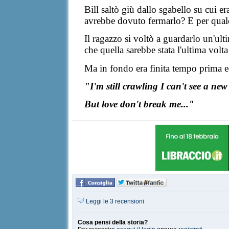
Bill saltò giù dallo sgabello su cui 
avrebbe dovuto fermarlo? E per qua
Il ragazzo si voltò a guarda
rlo un'ult
che quella sarebbe stata
l'
ultima
volta
Ma i
n fondo era finita tempo prima ed
"
I'm
still
crawling
I
can't
see
a ne
But
love
don't
break me..."
Leggi le 3 recensioni
Cosa pensi della storia?