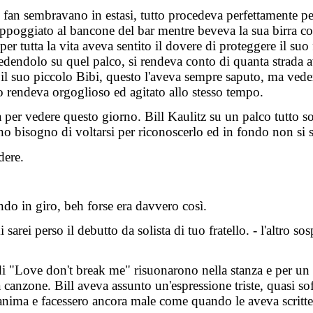
 i fan sembravano in estasi, tutto procedeva perfettamente p
 appoggiato al bancone del bar mentre beveva la sua birra 
per tutta la vita aveva sentito il dovere di proteggere il suo 
edendolo su quel palco, si rendeva conto di quanta strada a
e il suo piccolo
Bibi
, questo l'aveva sempre saputo, ma veder
 lo rendeva orgoglioso ed agitato allo stesso tempo.
 per vedere questo giorno. Bill
Kaulitz
su un palco tutto so
bisogno di voltarsi per riconoscerlo ed in fondo non si st
dere.
ndo in giro, beh forse era davvero così.
rei perso il debutto da solista di tuo fratello. - l'altro so
 di "Love
don't
break me" risuonarono nella stanza e per un 
a canzone. Bill aveva assunto un'espressione triste, quasi so
anima e facessero ancora male come quando le aveva scritte