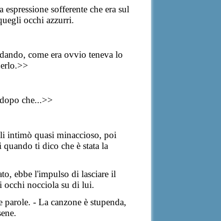
sa espressione sofferente che era sul
quegli occhi azzurri.
rdando, come era ovvio teneva lo
derlo.>>
 dopo che...>>
 gli intimò quasi minaccioso, poi
i quando ti dico che è stata la
o, ebbe l'impulso di lasciare il
 occhi nocciola su di lui.
e parole. - La canzone è stupenda,
sene.