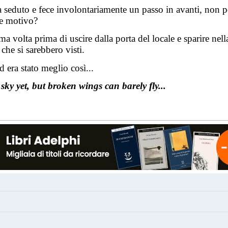
era seduto e fece involontariamente un passo in avanti, non 
le motivo?
ima volta prima di uscire dalla porta del locale e sparire ne
 che si sarebbero visti.
 era stato meglio così...
w
sky
yet
,
b
ut
broken
wings
can
barely
fly
...