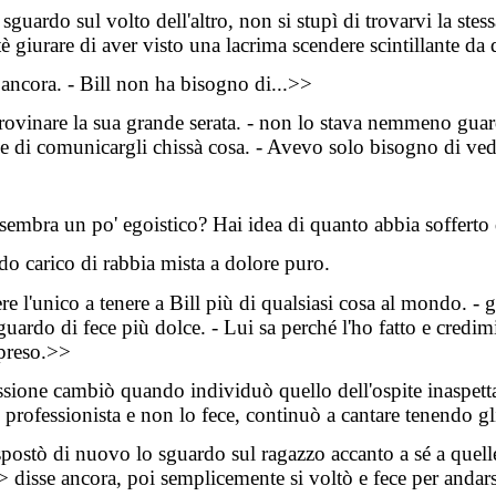
sguardo sul volto dell'altro, non si stupì di trovarvi la stes
tè
giurare di aver visto una lacrima scendere scintillante da 
ancora. - Bill non ha bisogno di...>>
rovinare la sua grande serata. - non lo stava nemmeno gua
se di comunicargli chissà cosa. - Avevo solo bisogno di ve
 sembra un po' egoistico? Hai idea di quanto abbia sofferto
rdo carico di rabbia mista a dolore puro.
ere l'unico a tenere a Bill più di qualsiasi cosa al mondo. -
sguardo di fece più dolce. - Lui sa perché l'ho fatto e credim
 preso.>>
ssione cambiò quando individuò quello dell'ospite inaspettat
professionista e non lo fece, continuò a cantare tenendo gli
postò di nuovo lo sguardo sul ragazzo accanto a sé a quell
 disse ancora, poi semplicemente si voltò e fece per andar