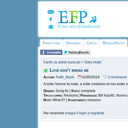
Fanfiction
Originali
Cerca
Regole/Aiuto
Fanfic su artisti musicali
>
Tokio Hotel
Love don't break me
Autore:
Faith_Black
01/05/2016
3 recensioni
A volte l'amore fa male, a volte crediamo di non poter s
Genere:
Song-fic |
Stato:
completa
Tipo di coppia:
Nessuna |
Personaggi:
Bill Kaulitz, Nuovo
Note:
What if? |
Avvertimenti:
nessuno
Per recensire
esegui il login
o
registrati
.