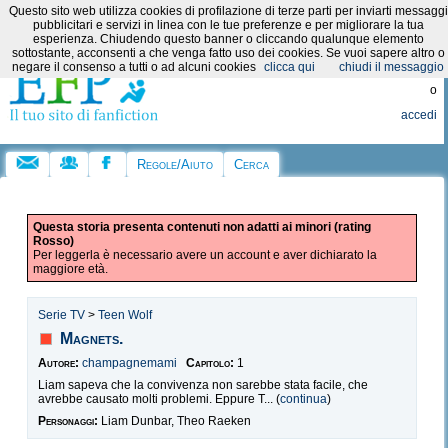
Questo sito web utilizza cookies di profilazione di terze parti per inviarti messaggi
Categorie:
pubblicitari e servizi in linea con le tue preferenze e per migliorare la tua
esperienza. Chiudendo questo banner o cliccando qualunque elemento
sottostante, acconsenti a che venga fatto uso dei cookies. Se vuoi sapere altro o
Registrati
negare il consenso a tutti o ad alcuni cookies
clicca qui
chiudi il messaggio
o
accedi
Regole/Aiuto
Cerca
Questa storia presenta contenuti non adatti ai minori (rating
Rosso)
Per leggerla è necessario avere un account e aver dichiarato la
maggiore età.
Serie TV
>
Teen Wolf
Magnets.
Autore:
champagnemami
Capitolo:
1
Liam sapeva che la convivenza non sarebbe stata facile, che
avrebbe causato molti problemi. Eppure T... (
continua
)
Personaggi:
Liam Dunbar, Theo Raeken