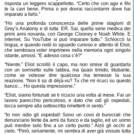
risposta un leggero scappellotto. “Certo che con ago e filo
te la cavi bene. Prima o poi dovrai raccontarmi dove hai
imparato a farlo.”
“Ho una profonda conoscenza delle prime stagioni di
Grey’s Anatomy e di
tutta
ER. Sai, quella serie medica dei
primi anni novanta, con George Clooney e Noah While. E
internet. Su YouTube si può imparare tutto.” Schioccò la
lingua, e quando notò lo sguardo curioso e attento di Eliot,
che sembrava voler imprimere nella memoria ogni singolo
istante, arrossì. “E adesso cosa c’è?”
“Niente.” Eliot scrollò il capo, ma non smise di guardarla
con un sorrisetto sulle labbra, ma quasi timido, titubante,
come se volesse dire qualcosa ma temesse la sua
reazione. “Non ti sa di déjà-vu? Tu che mi ricuci su questo
banco… Ho questa impressione.”
“Eliot, siamo fortunati se ti ricucio una volta al mese. Fai un
lavoro parecchio pericoloso, e dato che odi gli ospedali,
tocca sempre alla sottoscritta rimetterti in sesto.”
“Io non odio gli ospedali! Sono un covo di burocrati che
denunciano ferite da armi da fuoco e da taglio, ed un uomo
può mentire solo fino a un certo punto.” Alzò gli occhi al
cielo. “Però, seriamente, mi sembra di aver già vissuto tutta