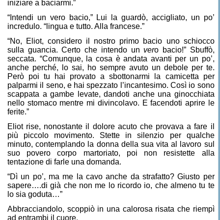
iniziare a baciarmi.”
“Intendi un vero bacio,” Lui la guardò, accigliato, un po’
incredulo. “lingua e tutto. Alla francese.”
“No, Eliot, considero il nostro primo bacio uno schiocco
sulla guancia. Certo che intendo un
ver
o bacio!” Sbuffò,
seccata. “Comunque, la cosa è andata avanti per un po’,
anche perché, lo sai, ho sempre avuto un debole per te.
Però poi tu hai provato a sbottonarmi la camicetta per
palparmi il seno, e hai spezzato l’incantesimo. Così io sono
scappata a gambe levate, dandoti anche una ginocchiata
nello stomaco mentre mi divincolavo. E facendoti aprire le
ferite.”
Eliot rise, nonostante il dolore acuto che provava a fare il
più piccolo movimento. Stette in silenzio per qualche
minuto, contemplando la donna della sua vita al lavoro sul
suo povero corpo martoriato, poi non resistette alla
tentazione di farle una domanda.
“Dì un po’, ma me la cavo anche da strafatto? Giusto per
sapere….di già che non me lo ricordo io, che almeno tu te
lo sia goduta…”
Abbracciandolo, scoppiò in una calorosa risata che riempì
ad entrambi il cuore.