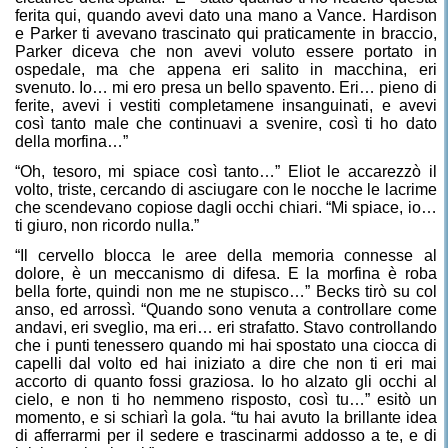
ferita qui, quando avevi dato una mano a Vance. Hardison
e Parker ti avevano trascinato qui praticamente in braccio,
Parker diceva che non avevi voluto essere portato in
ospedale, ma che appena eri salito in macchina, eri
svenuto. Io… mi ero presa un bello spavento. Eri… pieno di
ferite, avevi i vestiti completamene insanguinati, e avevi
così tanto male che continuavi a svenire, così ti ho dato
della morfina…”
“Oh, tesoro, mi spiace così tanto…” Eliot le accarezzò il
volto, triste, cercando di asciugare con le nocche le lacrime
che scendevano copiose dagli occhi chiari. “Mi spiace, io…
ti giuro, non ricordo nulla.”
“Il cervello blocca le aree della memoria connesse al
dolore, è un meccanismo di difesa. E la morfina è roba
bella forte, quindi non me ne stupisco…” Becks tirò su col
anso, ed arrossì. “Quando sono venuta a controllare come
andavi, eri sveglio, ma eri… eri strafatto. Stavo controllando
che i punti tenessero quando mi hai spostato una ciocca di
capelli dal volto ed hai iniziato a dire che non ti eri mai
accorto di quanto fossi graziosa. Io ho alzato gli occhi al
cielo, e non ti ho nemmeno risposto, così tu…” esitò un
momento, e si schiarì la gola. “tu hai avuto la brillante idea
di afferrarmi per il sedere e trascinarmi addosso a te, e di