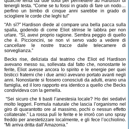
qualche ferita da due soldi per permettere ad Hardison di
tenergli testa. “Come se tu fossi in grado di fare un nodo…
perfino un bimbo di cinque anni sarebbe in grado di
sciogliere le corde che leghi tu!”
“Ah sì?” Hardison diede al compare una bella pacca sulla
spalla, godendo di come Eliot strinse le labbra per non
urlare. “Sì, avevi proprio ragione. Sembra peggio di quello
che è. Piccioncini, se non vi servo vado a vedere di
cancellare le nostre tracce dalle telecamere di
sorveglianza.”
Becks rise, deliziata dal teatrino che Eliot ed Hardison
avevano messo su, sollevata dal fatto che, nonostante le
ferite, Eliot avesse ancora lo spirito e le energie per quei
bisticci fraterni che i due amici avevano portato avanti negli
anni. Nonostante si fossero conosciuti da adulti, erano una
famiglia, ed il loro rapporto era identico a quello che Becks
condivideva con la gemella.
“Sei sicuro che ti basti l’anestesia locale? Ho dei sedativi
molto leggeri. Formula naturale che lascia l’organismo nel
giro di quarantotto ore al massimo, pochi o nessun effetto
collaterale.” La rossa pulì le ferite e le irrorò con uno spray
freddo per anestetizzare localmente, e gli fece l’occhiolino.
“Mi arriva dritta dall’Amazonia.”