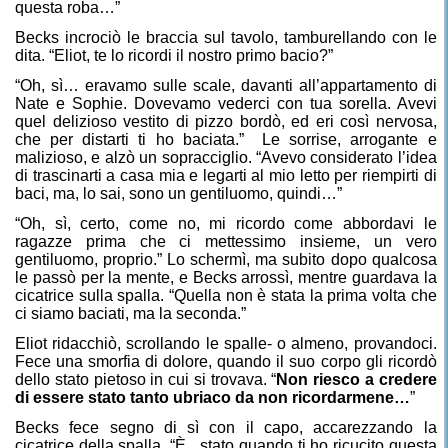
questa roba…”
Becks incrociò le braccia sul tavolo, tamburellando con le
dita. “Eliot, te lo ricordi il nostro primo bacio?”
“Oh, sì… eravamo sulle scale, davanti all’appartamento di
Nate e Sophie. Dovevamo vederci con tua sorella. Avevi
quel delizioso vestito di pizzo bordò, ed eri così nervosa,
che per distarti ti ho baciata.”
Le sorrise, arrogante e
malizioso, e alzò un sopracciglio. “Avevo considerato l’idea
di trascinarti a casa mia e legarti al mio letto per riempirti di
baci, ma, lo sai, sono un gentiluomo, quindi…”
“Oh, sì, certo, come no, mi ricordo come abbordavi le
ragazze prima che ci mettessimo insieme, un vero
gentiluomo, proprio.” Lo schermì, ma subito dopo qualcosa
le passò per la mente, e Becks arrossì, mentre guardava la
cicatrice sulla spalla. “Quella non è stata la prima volta che
ci siamo baciati, ma la seconda.”
Eliot ridacchiò, scrollando le spalle- o almeno, provandoci.
Fece una smorfia di dolore, quando il suo corpo gli ricordò
dello stato pietoso in cui si trovava. “
Non riesco a credere
di essere stato tanto ubriaco da non ricordarmene…
”
Becks fece segno di sì con il capo, accarezzando la
cicatrice della spalla. “È
stato quando ti ho ricucito questa