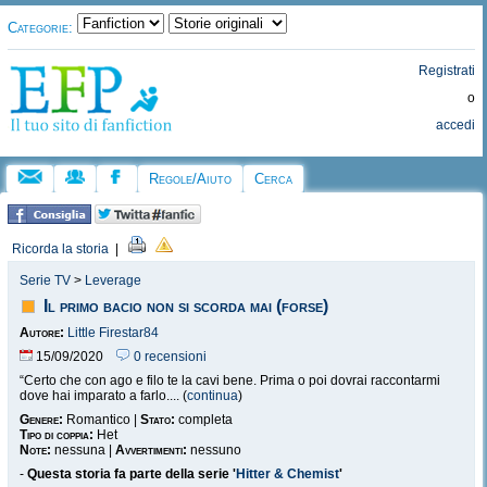
Categorie:
Registrati
o
accedi
Regole/Aiuto
Cerca
Ricorda la storia
|
Serie TV
>
Leverage
Il primo bacio non si scorda mai (forse)
Autore:
Little Firestar84
15/09/2020
0 recensioni
“Certo che con ago e filo te la cavi bene. Prima o poi dovrai raccontarmi
dove hai imparato a farlo.... (
continua
)
Genere:
Romantico |
Stato:
completa
Tipo di coppia:
Het
Note:
nessuna |
Avvertimenti:
nessuno
-
Questa storia fa parte della serie '
Hitter & Chemist
'