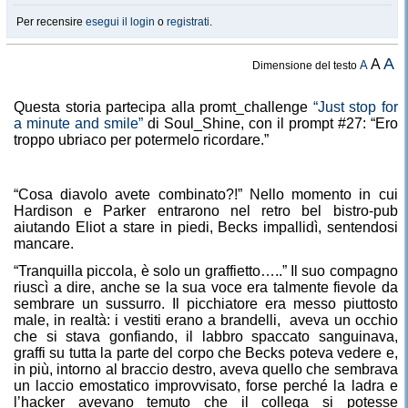
Per recensire
esegui il login
o
registrati
.
A
A
A
Dimensione del testo
Questa storia partecipa alla promt_challenge
“Just stop for
a minute and smile”
di Soul_Shine, con il prompt #27: “Ero
troppo ubriaco per potermelo ricordare.”
“Cosa diavolo avete combinato?!” Nello momento in cui
Hardison e Parker entrarono nel retro bel bistro-pub
aiutando Eliot a stare in piedi, Becks impallidì, sentendosi
mancare.
“Tranquilla piccola, è solo un graffietto…..” Il suo compagno
riuscì a dire, anche se la sua voce era talmente fievole da
sembrare un sussurro. Il picchiatore era messo piuttosto
male, in realtà: i vestiti erano a brandelli,
aveva un occhio
che si stava gonfiando, il labbro spaccato sanguinava,
graffi su tutta la parte del corpo che Becks poteva vedere e,
in più, intorno al braccio destro, aveva quello che sembrava
un laccio emostatico improvvisato, forse perché la ladra e
l’hacker avevano temuto che il collega si potesse