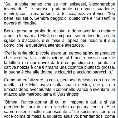
“Sai, a volte penso che se non esistessi, bisognerebbe
inventarti…” le sorrise, parlandole con voce suadente,
mentre, con la mano sinistra, le accarezzava il viso. “Sto
bene, sul serio. Sembra peggio di quello che è.” Si sentì in
dovere di ribadire.
Becks prese un profondo respiro, e dopo aver fatto mettere
a posto le mani ad Eliot, si compose, sedendosi dritta sullo
sgabello d’acciaio, e si mise all’opera per ricucire il suo
uomo, che la guardava attento e affettuoso.
“Per le ferite più piccole userò un cerotto spray enzimatico
che accelera la cicatrizzazione, al braccio posso usare le
farfalline ma qui dovrò darti una quindicina di punti. La
cattiva notizia è che ti rimarrà una cicatrice piuttosto grossa,
la buona è che alle donne le cicatrici piacciono parecchio.”
Come ad enfatizzare la cosa, percorse delicata con un dito
quella
che Eliot aveva sulla spalla destra, che gli era
rimasta dopo aver aiutato il colonnello Vance a sventare un
attacco alla metropolitana di Washington.
“Bimba, l’unica donna di cui mi importa è qui, e si sta
prendendo cura del mio vecchio corpo malconcio. E io
saprò esserle molto riconoscente…” Le sussurrò, con una
voce colma di malizia, sguardo allusivo, prendendosi come