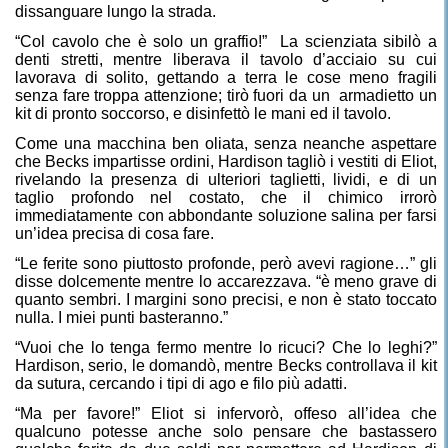
dissanguare lungo la strada.
“Col cavolo che è solo un graffio!”
La scienziata sibilò a
denti stretti, mentre liberava il tavolo d’acciaio su cui
lavorava di solito, gettando a terra le cose meno fragili
senza fare troppa attenzione; tirò fuori da un
armadietto un
kit di pronto soccorso, e disinfettò le mani ed il tavolo.
Come una macchina ben oliata, senza neanche aspettare
che Becks impartisse ordini, Hardison tagliò i vestiti di Eliot,
rivelando la presenza di ulteriori taglietti, lividi, e di un
taglio profondo nel costato, che il chimico irrorò
immediatamente con abbondante soluzione salina per farsi
un’idea precisa di cosa fare.
“Le ferite sono piuttosto profonde, però avevi ragione…” gli
disse dolcemente mentre lo accarezzava. “è meno grave di
quanto sembri. I margini sono precisi, e non è stato toccato
nulla. I miei punti basteranno.”
“Vuoi che lo tenga fermo mentre lo ricuci? Che lo leghi?”
Hardison, serio, le domandò, mentre Becks controllava il kit
da sutura, cercando i tipi di ago e filo più adatti.
“Ma per favore!” Eliot si infervorò, offeso all’idea che
qualcuno potesse anche solo pensare che bastassero