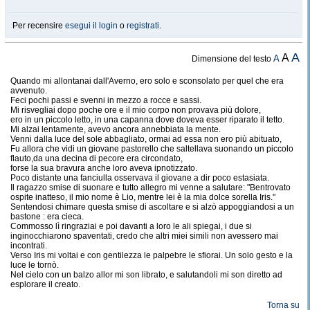
Per recensire
esegui il login
o
registrati
.
A
A
A
Dimensione del testo
Quando mi allontanai dall'Averno, ero solo e sconsolato per quel che era
avvenuto.
Feci pochi passi e svenni in mezzo a rocce e sassi.
Mi risvegliai dopo poche ore e il mio corpo non provava più dolore,
ero in un piccolo letto, in una capanna dove doveva esser riparato il tetto.
Mi alzai lentamente, avevo ancora annebbiata la mente.
Venni dalla luce del sole abbagliato, ormai ad essa non ero più abituato,
Fu allora che vidi un giovane pastorello che saltellava suonando un piccolo
flauto,da una decina di pecore era circondato,
forse la sua bravura anche loro aveva ipnotizzato.
Poco distante una fanciulla osservava il giovane a dir poco estasiata.
Il ragazzo smise di suonare e tutto allegro mi venne a salutare: "Bentrovato
ospite inatteso, il mio nome è Lio, mentre lei è la mia dolce sorella Iris."
Sentendosi chimare questa smise di ascoltare e si alzò appoggiandosi a un
bastone : era cieca.
Commosso lì ringraziai e poi davanti a loro le ali spiegai, i due si
inginocchiarono spaventati, credo che altri miei simili non avessero mai
incontrati.
Verso Iris mi voltai e con gentilezza le palpebre le sfiorai. Un solo gesto e la
luce le tornò.
Nel cielo con un balzo allor mi son librato, e salutandoli mi son diretto ad
esplorare il creato.
Torna su