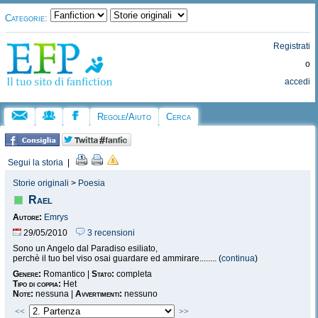
Categorie:
Registrati
o
accedi
Regole/Aiuto
Cerca
Segui la storia
|
Storie originali
>
Poesia
Rael
Autore:
Emrys
29/05/2010
3 recensioni
Sono un Angelo dal Paradiso esiliato,
perchè il tuo bel viso osai guardare ed ammirare........ (
continua
)
Genere:
Romantico |
Stato:
completa
Tipo di coppia:
Het
Note:
nessuna |
Avvertimenti:
nessuno
<<
>>