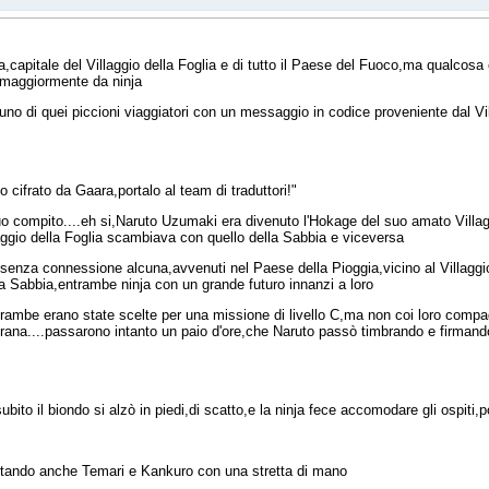
,capitale del Villaggio della Foglia e di tutto il Paese del Fuoco,ma qualcosa
o maggiormente da ninja
 uno di quei piccioni viaggiatori con un messaggio in codice proveniente dal V
cifrato da Gaara,portalo al team di traduttori!"
o compito....eh si,Naruto Uzumaki era divenuto l'Hokage del suo amato Villag
laggio della Foglia scambiava con quello della Sabbia e viceversa
enza connessione alcuna,avvenuti nel Paese della Pioggia,vicino al Villaggio 
la Sabbia,entrambe ninja con un grande futuro innanzi a loro
rambe erano state scelte per una missione di livello C,ma non coi loro compagn
strana....passarono intanto un paio d'ore,che Naruto passò timbrando e firma
o il biondo si alzò in piedi,di scatto,e la ninja fece accomodare gli ospiti,po
utando anche Temari e Kankuro con una stretta di mano