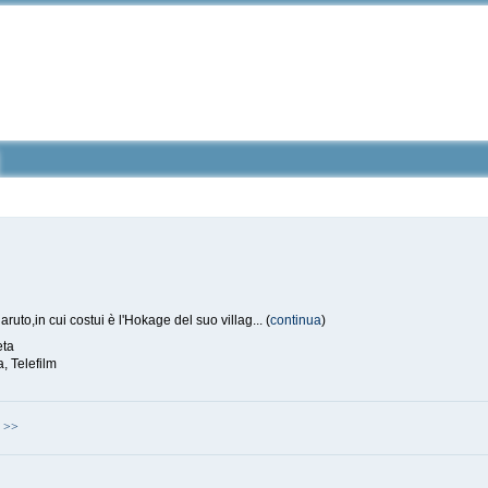
uto,in cui costui è l'Hokage del suo villag... (
continua
)
eta
 Telefilm
>>