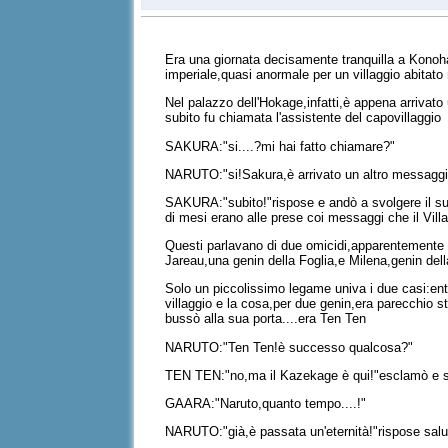
Era una giornata decisamente tranquilla a Konoha
imperiale,quasi anormale per un villaggio abitat
Nel palazzo dell'Hokage,infatti,è appena arrivato
subito fu chiamata l'assistente del capovillaggio
SAKURA:"si....?mi hai fatto chiamare?"
NARUTO:"si!Sakura,è arrivato un altro messaggio 
SAKURA:"subito!"rispose e andò a svolgere il su
di mesi erano alle prese coi messaggi che il Vil
Questi parlavano di due omicidi,apparentemente s
Jareau,una genin della Foglia,e Milena,genin del
Solo un piccolissimo legame univa i due casi:ent
villaggio e la cosa,per due genin,era parecchio 
bussò alla sua porta....era Ten Ten
NARUTO:"Ten Ten!è successo qualcosa?"
TEN TEN:"no,ma il Kazekage è qui!"esclamò e subit
GAARA:"Naruto,quanto tempo....!"
NARUTO:"già,è passata un'eternità!"rispose sal