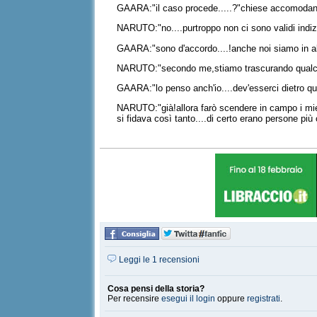
GAARA:"il caso procede.....?"chiese accomoda
NARUTO:"no....purtroppo non ci sono validi indizi
GAARA:"sono d'accordo....!anche noi siamo in alt
NARUTO:"secondo me,stiamo trascurando qualco
GAARA:"lo penso anch'io....dev'esserci dietro q
NARUTO:"già!allora farò scendere in campo i miei es
si fidava così tanto....di certo erano persone più ch
Leggi le 1 recensioni
Cosa pensi della storia?
Per recensire
esegui il login
oppure
registrati
.