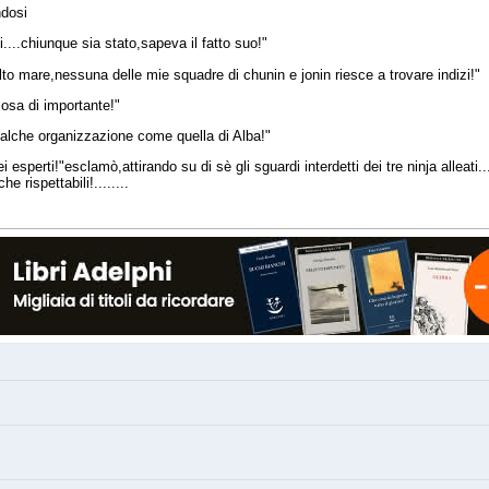
ndosi
....chiunque sia stato,sapeva il fatto suo!"
o mare,nessuna delle mie squadre di chunin e jonin riesce a trovare indizi!"
sa di importante!"
ualche organizzazione come quella di Alba!"
perti!"esclamò,attirando su di sè gli sguardi interdetti dei tre ninja alleati..
e rispettabili!........