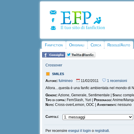
Fanfiction
Originali
Cerca
Regole/Aiuto
Crossover
smiles
Autore:
fulmineo
11/02/2011
1 recensioni
Allora....questa è una fanfic ambientata nel mondo di Nar
Genere:
Azione, Generale, Sentimentale |
Stato:
compl
Tipo di coppia:
FemSlash, Yuri |
Personaggi:
Anime/Manga,
Note:
Cross-overLemon, OOC |
Avvertimenti:
nessuno
Capitoli:
Per recensire
esegui il login
o
registrati
.