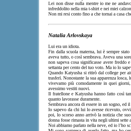
Lei non disse nulla mentre io me ne andavo 
infreddolito nella mia t-shirt e nei miei calzo
Non mi resi conto fino a che tornai a casa ch
Natalia Arlovskaya
Lui era un idiota.
Fin dalla scuola materna, lui è sempre stat
aveva tutto, o così sembrava. Aveva una sorel
non sapeva cosa significasse avere freddo e 
settanta per cento del tuo voto. Ma io lo sape
Quando Katyusha si ritirò dal college per aiu
trasferì. Nonostante la sua apparenza losca, l
vivevamo più comodamente in quei giorni, e
avessimo vestiti nuovi.
Il fratellone e Katyusha hanno fatto così ta
quanto lavorasse duramente.
Sembrava ancora di essere in un sogno, ed il
Io sapevo da chi lui lo avesse ricevuto, ovv
poi, lo scorso anno arrivò la notizia che s
donna fosse rimasta in vita negli ultimi sette
Noi abbiamo parlato nella neve, ed io l’ho sc
Mi sono sorpresa di averlo fatto, ma ho ce