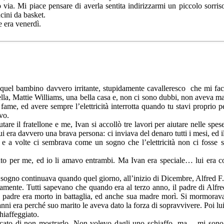
via. Mi piace pensare di averla sentita indirizzarmi un piccolo sorr
ncini da basket.
e era venerdì.
o quel bambino davvero irritante, stupidamente cavalleresco che mi fac
la, Mattie Williams, una bella casa e, non ci sono dubbi, non aveva mai 
fame, ed avere sempre l’elettricità interrotta quando tu stavi proprio p
vo.
tare il fratellone e me, Ivan si accollò tre lavori per aiutare nelle sp
ui era davvero una brava persona: ci inviava del denaro tutti i mesi, ed 
 a volte ci sembrava come un sogno che l’elettricità non ci fosse st
nto per me, ed io li amavo entrambi. Ma Ivan era speciale… lui era così
 sogno continuava quando quel giorno, all’inizio di Dicembre, Alfred F.
iamente. Tutti sapevano che quando era al terzo anno, il padre di Alfre
uo padre era morto in battaglia, ed anche sua madre morì. Si mormorava
 anni era perché suo marito le aveva dato la forza di sopravvivere. Poi lu
hiaffeggiato.
rcato di non mostrarlo. Non volevo dagli uno schiaffo, ma… mi sono se