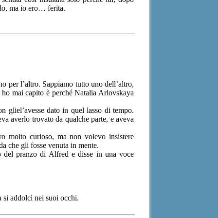
do, ma io ero… ferita.
o per l’altro. Sappiamo tutto uno dell’altro,
n ho mai capito è perché Natalia Arlovskaya
n gliel’avesse dato in quel lasso di tempo.
eva averlo trovato da qualche parte, e aveva
Ero molto curioso, ma non volevo insistere
a che gli fosse venuta in mente.
o del pranzo di Alfred e disse in una voce
 si addolcì nei suoi occhi.