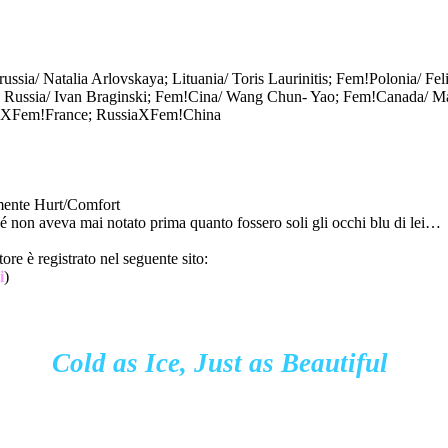
ussia/ Natalia Arlovskaya; Lituania/ Toris Laurinitis; Fem!Polonia/ Fel
 Russia/ Ivan Braginski; Fem!Cina/ Wang Chun- Yao; Fem!Canada/ Ma
kXFem!France; RussiaXFem!China
ente Hurt/Comfort
é non aveva mai notato prima quanto fossero soli gli occhi blu di lei…
ore è registrato nel seguente sito:
i
)
Cold as Ice, Just as Beautiful