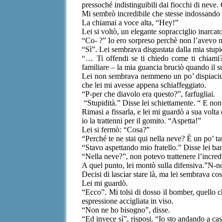
pressoché indistinguibili dai fiocchi di neve. 
Mi sembrò incredibile che stesse indossando 
La chiamai a voce alta, “Hey!”
Lei si voltò, un elegante sopracciglio inarcato
“Co- ?” Io ero sorpreso perchè non l’avevo ma
“Sì”. Lei sembrava disgustata dalla mia stupid
“… Ti offendi se ti chiedo come ti chiam
familiare – la mia guancia bruciò quando il s
Lei non sembrava nemmeno un po’ dispiaciuta 
che lei mi avesse appena schiaffeggiato.
“P-per che diavolo era questo?”, farfugliai.
“Stupidità.” Disse lei schiettamente. “ E non
Rimasi a fissarla, e lei mi guardò a sua vol
io la trattenni per il gomito. “Aspetta!”
Lei si fermò: “Cosa?”
“Perché te ne stai qui nella neve? È un po’ ta
“Stavo aspettando mio fratello.” Disse lei ba
“Nella neve?”, non potevo trattenere l’incred
A quel punto, lei montò sulla difensiva.”N-
Decisi di lasciar stare là, ma lei sembrava co
Lei mi guardò.
“Ecco”. Mi tolsi di dosso il bomber, quello c
espressione accigliata in viso.
“Non ne ho bisogno”, disse.
“Ed invece sì”, risposi. “Io sto andando a ca