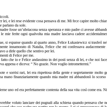
ccoli.
 lei, e lei rese evidente cosa pensava di me. Mi fece capire molto chi
e parlano da sole.
adre fosse un’ubriacona senza speranza e mio padre ci avesse abbando
a le mie ferite ogni qualvolta mia madre lasciava cadere accidentalmen
due, si espanse quando al quarto anno, Felice Łukasiewicz si trasferì nel
mente innamorato di Natalia, Felice che mi confessava audacemente i
o a dirle quello che sentivo per lei.
imenti di Felice per me.
atto che io e Felice andassimo in dei posti senza di lei, e che noi faces
eva appena e diceva: “ No grazie. Non voglio intromettermi.”
ote e sorrisi rari, lei era rispettosa della gente e segretamente molto g
 una mano finanziariamente quando mia madre mi abbandonò lo scorso ann
ne uno ed era perfettamente contenta della sua vita così come era. Nient
rebbe voluto lanciare dei pugnali alla schiena quando pensava che ne
o scoprì che suo padre era partito per la guerra. Lei si preoccupava di 