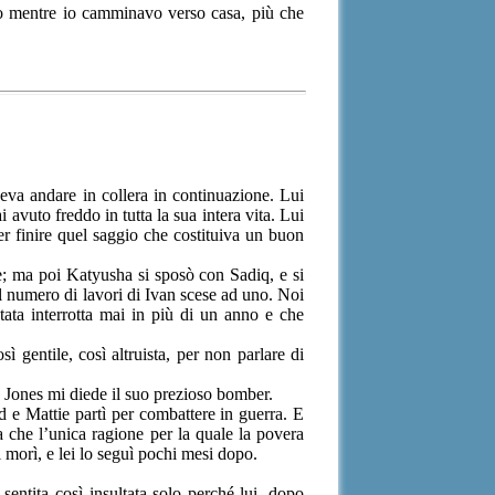
iso mentre io camminavo verso casa, più che
eva andare in collera in continuazione. Lui
avuto freddo in tutta la sua intera vita. Lui
er finire quel saggio che costituiva un buon
ese; ma poi Katyusha si sposò con Sadiq, e si
il numero di lavori di Ivan scese ad uno. Noi
ata interrotta mai in più di un anno e che
 gentile, così altruista, per non parlare di
 Jones mi diede il suo prezioso bomber.
d e Mattie partì per combattere in guerra. E
 che l’unica ragione per la quale la povera
i morì, e lei lo seguì pochi mesi dopo.
ntita così insultata solo perché lui, dopo