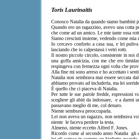
Toris Laurinaitis
Conosco Natalia da quando siamo bambini pi
Quando ero un ragazzino, avevo una cotta per
che come ad un amico. Le mie tante ossa rott
Siamo cresciuti insieme, vedendo come mia m
Io cercavo conforto a casa sua, e lei puliv
lasciando che io calpestassi i vetri rotti.
Il nostro piccolo circolo, consistente in noi 
una goffa amicizia, con me che ero timida
respingeva con fermezza ogni volta che provav
Alla fine mi sono arreso e ho accettato i sent
Natalia non sembrava mai essere seccata dal f
abbiamo provato ad includerla, ma lei sorrid
È quello che ci piaceva di Natalia.
Per tutte le sue parole fredde, espressioni vu
scegliere gli abiti da indossare, e a darmi
passavano meglio di me, col denaro.
Niente sembrava preoccuparla.
Lei non aveva un ragazzo, non sembrava voler
niente le faceva perdere la testa.
Almeno, niente eccetto Alfred F. Jones.
Ricordo come al secondo anno Natalia gli av
lei gli scrisse in segreto un biglietto quand