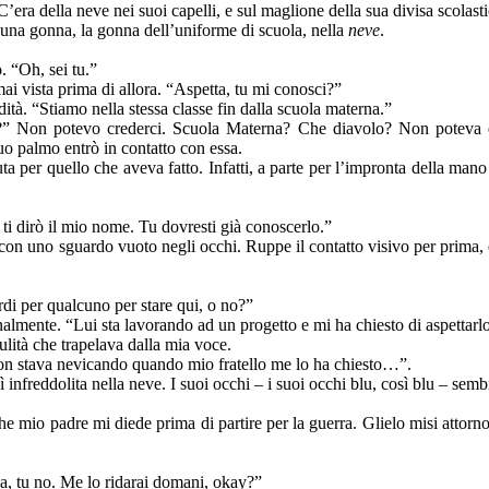
C’era della neve nei suoi capelli, e sul maglione della sua divisa scolasti
una gonna, la gonna dell’uniforme di scuola, nella
neve
.
. “Oh, sei tu.”
i vista prima di allora. “Aspetta, tu mi conosci?”
ità. “Stiamo nella stessa classe fin dalla scuola materna.”
i?” Non potevo crederci. Scuola Materna? Che diavolo? Non poteva 
uo palmo entrò in contatto con essa.
per quello che aveva fatto. Infatti, a parte per l’impronta della mano
 ti dirò il mio nome. Tu dovresti già conoscerlo.”
ta con uno sguardo vuoto negli occhi. Ruppe il contatto visivo per prima
rdi per qualcuno per stare qui, o no?”
nalmente. “Lui sta lavorando ad un progetto e mi ha chiesto di aspettarlo
ulità che trapelava dalla mia voce.
non stava nevicando quando mio fratello me lo ha chiesto…”.
sì infreddolita nella neve. I suoi occhi – i suoi occhi blu, così blu – se
he mio padre mi diede prima di partire per la guerra. Glielo misi attorno
sa, tu no. Me lo ridarai domani, okay?”