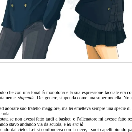
modo che con una tonalità monotona e la sua espressione facciale era 
lutamente
stupend
a. Del genere, stupenda come una supermodella. Non 
d adorare suo fratello maggiore, ma lei emetteva sempre una specie di 
cuola.
ata se non avessi fatto tardi a basket, e l’allenatore mi avesse fatto re
quando stavo andando via da scuola, e
lei era là
.
dendo dal cielo. Lei si confondeva con la neve, i suoi capelli biondo pa