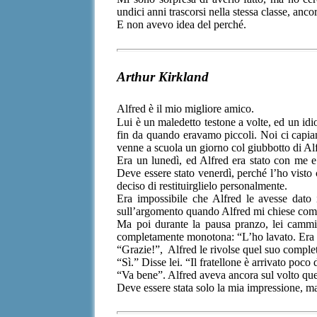
undici anni trascorsi nella stessa classe, an
E non avevo idea del perché.
Arthur Kirkland
Alfred è il mio migliore amico.
Lui è un maledetto testone a volte, ed un idi
fin da quando eravamo piccoli. Noi ci capiam
venne a scuola un giorno col giubbotto di Al
Era un lunedì, ed Alfred era stato con me e
Deve essere stato venerdì, perché l’ho visto
deciso di restituirglielo personalmente.
Era impossibile che Alfred le avesse dato 
sull’argomento quando Alfred mi chiese come 
Ma poi durante la pausa pranzo, lei cammin
completamente monotona: “L’ho lavato. Era 
“Grazie!”, Alfred le rivolse quel suo complet
“Sì.” Disse lei. “Il fratellone è arrivato poco
“Va bene”. Alfred aveva ancora sul volto quel
Deve essere stata solo la mia impressione, ma