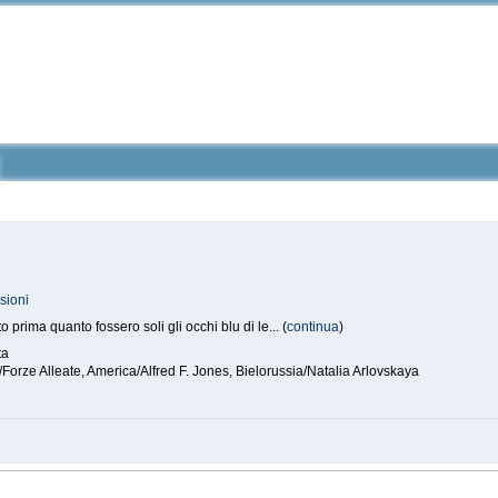
sioni
rima quanto fossero soli gli occhi blu di le... (
continua
)
ta
/Forze Alleate, America/Alfred F. Jones, Bielorussia/Natalia Arlovskaya