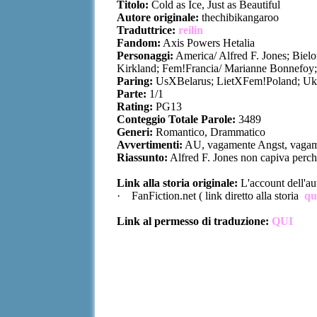
Titolo:
Cold as Ice, Just as Beautiful
Autore originale:
thechibikangaroo
Traduttrice:
reilin
Fandom:
Axis Powers Hetalia
Personaggi:
America/ Alfred F. Jones; Bielor
Kirkland; Fem!Francia/ Marianne Bonnefoy;
Paring:
UsXBelarus; LietXFem!Poland; U
Parte:
1/1
Rating:
PG13
Conteggio Totale Parole:
3489
Generi:
Romantico, Drammatico
Avvertimenti:
AU, vagamente Angst, vagam
Riassunto:
Alfred F. Jones non capiva perch
Link alla storia originale:
L'account dell'aut
· FanFiction.net ( link diretto alla storia
qu
Link al permesso di traduzione:
QUI