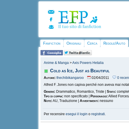
Fanfiction
Originali
Cerca
Regole/Aiuto
Anime & Manga
>
Axis Powers Hetalia
Cold as Ice, Just as Beautiful
Autore:
thechibikangaroo
02/04/2011
0 recen
Alfred F. Jones non capiva perché non aveva mai notato p
Genere:
Drammatico, Romantico, Triste |
Stato:
comple
Tipo di coppia:
non specificato |
Personaggi:
Allied Forces
Note:
AU, Traduzione |
Avvertimenti:
nessuno
Per recensire
esegui il login
o
registrati
.