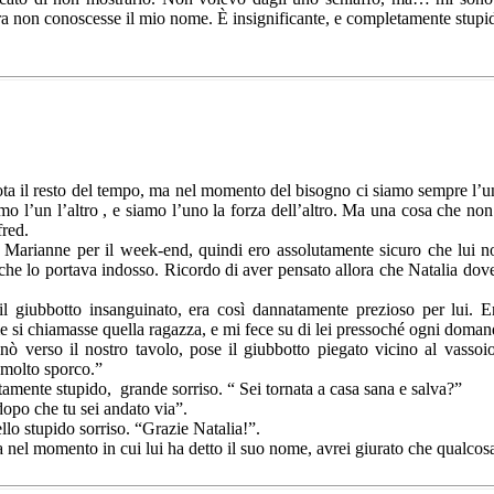
cora non conoscesse il mio nome. È insignificante, e completamente stupi
ota il resto del tempo, ma nel momento del bisogno ci siamo sempre l’un
o l’un l’altro , e siamo l’uno la forza dell’altro. Ma una cosa che no
fred.
 Marianne per il week-end, quindi ero assolutamente sicuro che lui no
 che lo portava indosso. Ricordo di aver pensato allora che Natalia dov
il giubbotto insanguinato, era così dannatamente prezioso per lui. 
si chiamasse quella ragazza, e mi fece su di lei pressoché ogni domand
ò verso il nostro tavolo, pose il giubbotto piegato vicino al vassoi
molto sporco.”
amente stupido, grande sorriso. “ Sei tornata a casa sana e salva?”
 dopo che tu sei andato via”.
lo stupido sorriso. “Grazie Natalia!”.
 nel momento in cui lui ha detto il suo nome, avrei giurato che qualcosa