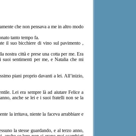
aramente che non pensava a me in altro modo
nato tanto tempo fa.
te il suo bicchiere di vino sul pavimento ,
la nostra città e prese una cotta per me. Era
 suoi sentimenti per me, e Natalia che mi
simo piani proprio davanti a lei. All’inizio,
entile. Lei era sempre là ad aiutare Felice a
o, anche se lei e i suoi fratelli non se la
e la irritava, niente la faceva arrabbiare e
ssuno la stesse guardando, e al terzo anno,
lui, anche se loro non si erano mai scambiati