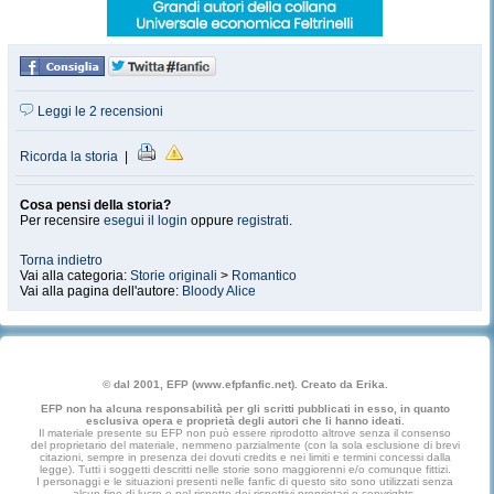
Leggi le 2 recensioni
Ricorda la storia
|
Cosa pensi della storia?
Per recensire
esegui il login
oppure
registrati
.
Torna indietro
Vai alla categoria:
Storie originali
>
Romantico
Vai alla pagina dell'autore:
Bloody Alice
© dal 2001, EFP (www.efpfanfic.net). Creato da Erika.
EFP non ha alcuna responsabilità per gli scritti pubblicati in esso, in quanto
esclusiva opera e proprietà degli autori che li hanno ideati.
Il materiale presente su EFP non può essere riprodotto altrove senza il consenso
del proprietario del materiale, nemmeno parzialmente (con la sola esclusione di brevi
citazioni, sempre in presenza dei dovuti credits e nei limiti e termini concessi dalla
legge). Tutti i soggetti descritti nelle storie sono maggiorenni e/o comunque fittizi.
I personaggi e le situazioni presenti nelle fanfic di questo sito sono utilizzati senza
alcun fine di lucro e nel rispetto dei rispettivi proprietari e copyrights.