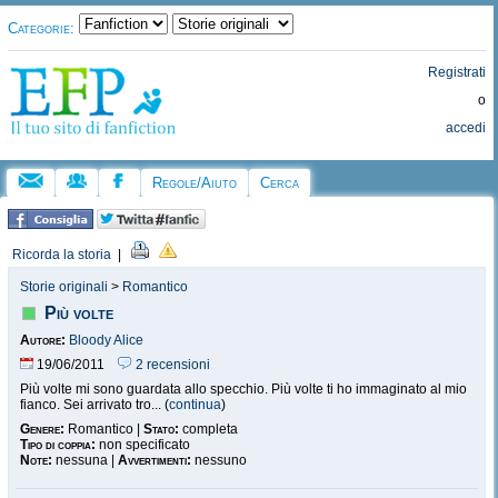
Categorie:
Registrati
o
accedi
Regole/Aiuto
Cerca
Ricorda la storia
|
Storie originali
>
Romantico
Più volte
Autore:
Bloody Alice
19/06/2011
2 recensioni
Più volte mi sono guardata allo specchio. Più volte ti ho immaginato al mio
fianco. Sei arrivato tro... (
continua
)
Genere:
Romantico |
Stato:
completa
Tipo di coppia:
non specificato
Note:
nessuna |
Avvertimenti:
nessuno