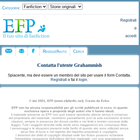
Categorie:
Registrati
o
accedi
Regole/Aiuto
Cerca
Contatta l'utente
Grahammish
Spiacente, ma devi essere un membro del sito per usare il form Contatta.
Registrati
o fai il
login
.
© dal 2001, EFP (www.efpfanfic.net). Creato da Erika.
EFP non ha alcuna responsabilità per gli scritti pubblicati in esso, in quanto
esclusiva opera e proprietà degli autori che li hanno ideati.
Il materiale presente su EFP non può essere riprodotto altrove senza il consenso
del proprietario del materiale, nemmeno parzialmente (con la sola esclusione di brevi
citazioni, sempre in presenza dei dovuti credits e nei limiti e termini concessi dalla
legge). Tutti i soggetti descritti nelle storie sono maggiorenni e/o comunque fittizi.
I personaggi e le situazioni presenti nelle fanfic di questo sito sono utilizzati senza
alcun fine di lucro e nel rispetto dei rispettivi proprietari e copyrights.
I detentori dei diritti di copyright sfruttati nelle fan fiction possono richiedere
l'immediata cessazione dell'utilizzo del loro materiale, con una segnalazione