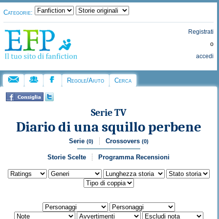
Categorie:
Registrati
o
accedi
Regole/Aiuto
Cerca
Serie TV
Diario di una squillo perbene
Serie
Crossovers
(0)
(0)
Storie Scelte
Programma Recensioni