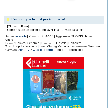
L'uomo giusto... al posto giusto!
[Classe di Ferro]
Come aiutare un commilitone razzista a... trovare casa sua!
Autore:
telesette
|
Pubblicata:
28/04/13 | Aggiornata: 28/04/13 |
Rating:
Giallo
Genere:
Comico, Generale |
Capitoli:
1 - Flashfic | Completa
Tipo di coppia: Nessuna |
Note:
Missing Moments |
Avvertimenti:
Nessuno
Categoria:
Serie TV
>
Classe di Ferro
| Leggi le
1
recensioni