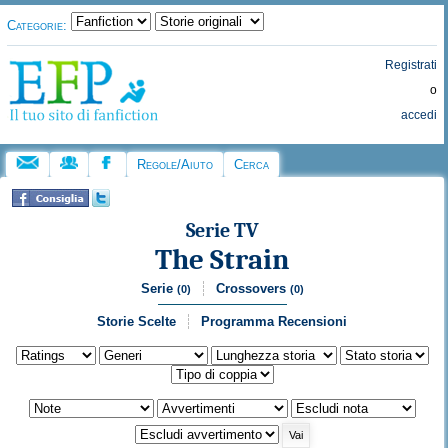
Categorie:
Registrati
o
accedi
Regole/Aiuto
Cerca
Serie TV
The Strain
Serie
Crossovers
(0)
(0)
Storie Scelte
Programma Recensioni