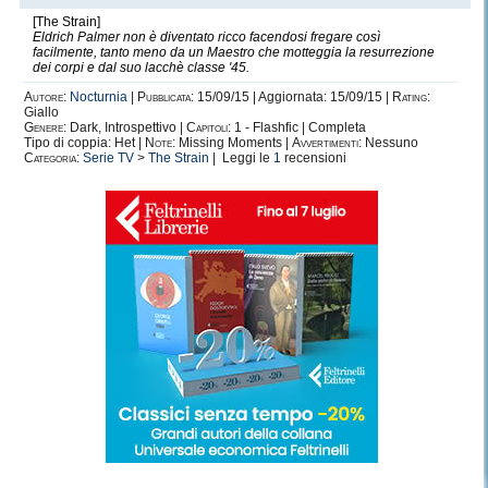
[The Strain]
Eldrich Palmer non è diventato ricco facendosi fregare così
facilmente, tanto meno da un Maestro che motteggia la resurrezione
dei corpi e dal suo lacchè classe '45.
Autore:
Nocturnia
|
Pubblicata:
15/09/15 | Aggiornata: 15/09/15 |
Rating:
Giallo
Genere:
Dark, Introspettivo |
Capitoli:
1 - Flashfic | Completa
Tipo di coppia: Het |
Note:
Missing Moments |
Avvertimenti:
Nessuno
Categoria:
Serie TV
>
The Strain
| Leggi le
1
recensioni