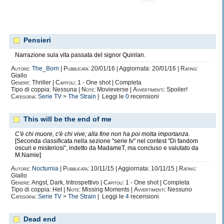
Pensieri
Narrazione sula vita passata del signor Quinlan.
Autore:
The_Born
|
Pubblicata:
20/01/16 | Aggiornata: 20/01/16 |
Rating:
Giallo
Genere:
Thriller |
Capitoli:
1 - One shot | Completa
Tipo di coppia: Nessuna |
Note:
Movieverse |
Avvertimenti:
Spoiler!
Categoria:
Serie TV
>
The Strain
| Leggi le
0
recensioni
This will be the end of me
C'è chi muore, c'è chi vive; alla fine non ha poi molta importanza.
[Seconda classificata nella sezione "serie tv" nel contest "Di fandom
oscuri e misteriosi", indetto da MadameT, ma concluso e valutato da
M.Namie]
Autore:
Nocturnia
|
Pubblicata:
10/11/15 | Aggiornata: 10/11/15 |
Rating:
Giallo
Genere:
Angst, Dark, Introspettivo |
Capitoli:
1 - One shot | Completa
Tipo di coppia: Het |
Note:
Missing Moments |
Avvertimenti:
Nessuno
Categoria:
Serie TV
>
The Strain
| Leggi le
4
recensioni
Dead end