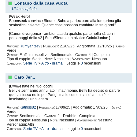
Lontano dalla casa vuota
-
Ultimo capitolo
[Weak Hero]
Beomseok convince Sieun e Suho a partecipare alla loro prima gita
scolastica insieme. Quante cose possono cambiare in tre giorni?
-
[Canon divergence - ambientata da qualche parte nella s1 con i
personaggi della s2 | Suho/Sieun e un pizzico Gotak/Juntae ]
Autore:
Rumyantsev
|
Pubblicata:
21/09/25 | Aggiornata: 12/10/25 |
Rating:
Verde
Genere:
Fluff, Introspettivo, Sentimentale |
Capitoli:
4 | Completa
Tipo di coppia: Slash |
Note:
Nessuna |
Avvertimenti:
Nessuno
Categoria:
Serie TV
>
Altro - drama
| Leggi le
0
recensioni
Caro Jer...
[L\\\\\\\'estate nei tuoi occhi]
Belly e Jer hanno annullato il matrimonio, Belly ha deciso di partire
quella stessa notte per Parigi, ma lo comunica soltanto a Jer
lasciandogli una lettera.
Autore:
Katniss82
|
Pubblicata:
17/09/25 | Aggiornata: 17/09/25 |
Rating:
Verde
Genere:
Sentimentale |
Capitoli:
1 - Drabble | Completa
Tipo di coppia: Nessuna |
Note:
Nessuna |
Avvertimenti:
Nessuno
Personaggi: Altri
Categoria:
Serie TV
>
Altro - drama
| Leggi le
0
recensioni