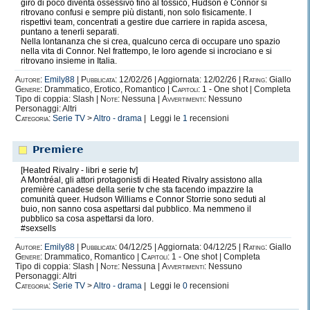
giro di poco diventa ossessivo fino al tossico, Hudson e Connor si
ritrovano confusi e sempre più distanti, non solo fisicamente. I
rispettivi team, concentrati a gestire due carriere in rapida ascesa,
puntano a tenerli separati.
Nella lontananza che si crea, qualcuno cerca di occupare uno spazio
nella vita di Connor. Nel frattempo, le loro agende si incrociano e si
ritrovano insieme in Italia.
Autore:
Emily88
|
Pubblicata:
12/02/26 | Aggiornata: 12/02/26 |
Rating:
Giallo
Genere:
Drammatico, Erotico, Romantico |
Capitoli:
1 - One shot | Completa
Tipo di coppia: Slash |
Note:
Nessuna |
Avvertimenti:
Nessuno
Personaggi: Altri
Categoria:
Serie TV
>
Altro - drama
| Leggi le
1
recensioni
𝗣𝗿𝗲𝗺𝗶𝗲𝗿𝗲
[Heated Rivalry - libri e serie tv]
A Montréal, gli attori protagonisti di Heated Rivalry assistono alla
première canadese della serie tv che sta facendo impazzire la
comunità queer. Hudson Williams e Connor Storrie sono seduti al
buio, non sanno cosa aspettarsi dal pubblico. Ma nemmeno il
pubblico sa cosa aspettarsi da loro.
#sexsells
Autore:
Emily88
|
Pubblicata:
04/12/25 | Aggiornata: 04/12/25 |
Rating:
Giallo
Genere:
Drammatico, Romantico |
Capitoli:
1 - One shot | Completa
Tipo di coppia: Slash |
Note:
Nessuna |
Avvertimenti:
Nessuno
Personaggi: Altri
Categoria:
Serie TV
>
Altro - drama
| Leggi le
0
recensioni