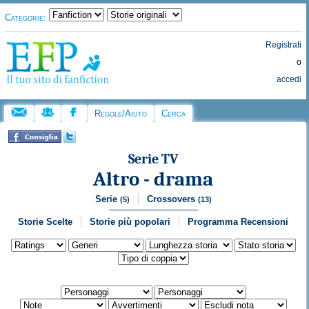
Categorie:
Registrati
o
accedi
Regole/Aiuto
Cerca
Serie TV
Altro - drama
Serie
Crossovers
(5)
(13)
Storie Scelte
Storie più popolari
Programma Recensioni