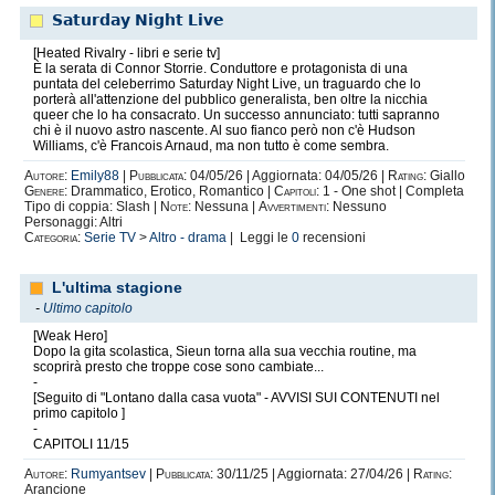
𝗦𝗮𝘁𝘂𝗿𝗱𝗮𝘆 𝗡𝗶𝗴𝗵𝘁 𝗟𝗶𝘃𝗲
[Heated Rivalry - libri e serie tv]
È la serata di Connor Storrie. Conduttore e protagonista di una
puntata del celeberrimo Saturday Night Live, un traguardo che lo
porterà all'attenzione del pubblico generalista, ben oltre la nicchia
queer che lo ha consacrato. Un successo annunciato: tutti sapranno
chi è il nuovo astro nascente. Al suo fianco però non c'è Hudson
Williams, c'è Francois Arnaud, ma non tutto è come sembra.
Autore:
Emily88
|
Pubblicata:
04/05/26 | Aggiornata: 04/05/26 |
Rating:
Giallo
Genere:
Drammatico, Erotico, Romantico |
Capitoli:
1 - One shot | Completa
Tipo di coppia: Slash |
Note:
Nessuna |
Avvertimenti:
Nessuno
Personaggi: Altri
Categoria:
Serie TV
>
Altro - drama
| Leggi le
0
recensioni
L'ultima stagione
-
Ultimo capitolo
[Weak Hero]
Dopo la gita scolastica, Sieun torna alla sua vecchia routine, ma
scoprirà presto che troppe cose sono cambiate...
-
[Seguito di "Lontano dalla casa vuota" - AVVISI SUI CONTENUTI nel
primo capitolo ]
-
CAPITOLI 11/15
Autore:
Rumyantsev
|
Pubblicata:
30/11/25 | Aggiornata: 27/04/26 |
Rating:
Arancione