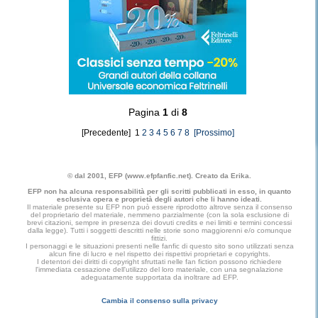
Pagina
1
di
8
[Precedente] 1
2
3
4
5
6
7
8
[Prossimo]
© dal 2001, EFP (www.efpfanfic.net). Creato da Erika.
EFP non ha alcuna responsabilità per gli scritti pubblicati in esso, in quanto
esclusiva opera e proprietà degli autori che li hanno ideati.
Il materiale presente su EFP non può essere riprodotto altrove senza il consenso
del proprietario del materiale, nemmeno parzialmente (con la sola esclusione di
brevi citazioni, sempre in presenza dei dovuti credits e nei limiti e termini concessi
dalla legge). Tutti i soggetti descritti nelle storie sono maggiorenni e/o comunque
fittizi.
I personaggi e le situazioni presenti nelle fanfic di questo sito sono utilizzati senza
alcun fine di lucro e nel rispetto dei rispettivi proprietari e copyrights.
I detentori dei diritti di copyright sfruttati nelle fan fiction possono richiedere
l'immediata cessazione dell'utilizzo del loro materiale, con una segnalazione
adeguatamente supportata da inoltrare ad EFP.
Cambia il consenso sulla privacy