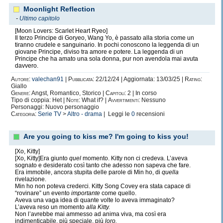
Moonlight Reflection
-
Ultimo capitolo
[Moon Lovers: Scarlet Heart Ryeo]
Il terzo Principe di Goryeo, Wang Yo, è passato alla storia come un
tiranno crudele e sanguinario. In pochi conoscono la leggenda di un
giovane Principe, diviso tra amore e potere. La leggenda di un
Principe che ha amato una sola donna, pur non avendola mai avuta
davvero.
Autore:
valechan91
|
Pubblicata:
22/12/24 | Aggiornata: 13/03/25 |
Rating:
Giallo
Genere:
Angst, Romantico, Storico |
Capitoli:
2 | In corso
Tipo di coppia: Het |
Note:
What if? |
Avvertimenti:
Nessuno
Personaggi: Nuovo personaggio
Categoria:
Serie TV
>
Altro - drama
| Leggi le
0
recensioni
Are you going to kiss me? I'm going to kiss you!
[Xo, Kitty]
[Xo, Kitty]Era giunto
quel
momento. Kitty non ci credeva. L’aveva
sognato e desiderato così tanto che adesso non sapeva che fare.
Era immobile, ancora stupita delle parole di Min ho, di
quella
rivelazione.
Min ho non poteva crederci. Kitty Song Covey era stata capace di
“rovinare” un evento
importante
come quello.
Aveva una vaga idea di quante volte lo aveva immaginato?
L’aveva reso un momento
alla Kitty.
Non l’avrebbe mai ammesso ad anima viva, ma così era
indimenticabile, più speciale, più
loro.