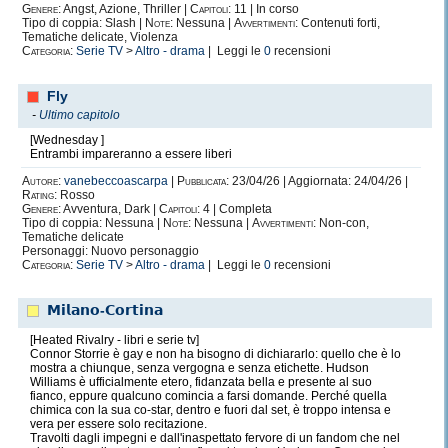
Genere:
Angst, Azione, Thriller |
Capitoli:
11 | In corso
Tipo di coppia: Slash |
Note:
Nessuna |
Avvertimenti:
Contenuti forti,
Tematiche delicate, Violenza
Categoria:
Serie TV
>
Altro - drama
| Leggi le
0
recensioni
Fly
-
Ultimo capitolo
[Wednesday ]
Entrambi impareranno a essere liberi
Autore:
vanebeccoascarpa
|
Pubblicata:
23/04/26 | Aggiornata: 24/04/26 |
Rating:
Rosso
Genere:
Avventura, Dark |
Capitoli:
4 | Completa
Tipo di coppia: Nessuna |
Note:
Nessuna |
Avvertimenti:
Non-con,
Tematiche delicate
Personaggi: Nuovo personaggio
Categoria:
Serie TV
>
Altro - drama
| Leggi le
0
recensioni
𝗠𝗶𝗹𝗮𝗻𝗼-𝗖𝗼𝗿𝘁𝗶𝗻𝗮
[Heated Rivalry - libri e serie tv]
Connor Storrie è gay e non ha bisogno di dichiararlo: quello che è lo
mostra a chiunque, senza vergogna e senza etichette. Hudson
Williams è ufficialmente etero, fidanzata bella e presente al suo
fianco, eppure qualcuno comincia a farsi domande. Perché quella
chimica con la sua co-star, dentro e fuori dal set, è troppo intensa e
vera per essere solo recitazione.
Travolti dagli impegni e dall'inaspettato fervore di un fandom che nel