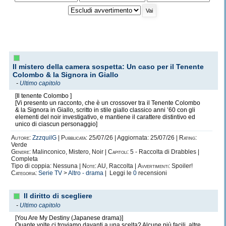
Il mistero della camera sospetta: Un caso per il Tenente
Colombo & la Signora in Giallo
-
Ultimo capitolo
[Il tenente Colombo ]
[Vi presento un racconto, che è un crossover tra il Tenente Colombo
& la Signora in Giallo, scritto in stile giallo classico anni ’60 con gli
elementi del noir investigativo, e mantiene il carattere distintivo ed
unico di ciascun personaggio]
Autore:
ZzzquilG
|
Pubblicata:
25/07/26 | Aggiornata: 25/07/26 |
Rating:
Verde
Genere:
Malinconico, Mistero, Noir |
Capitoli:
5 - Raccolta di Drabbles |
Completa
Tipo di coppia: Nessuna |
Note:
AU, Raccolta |
Avvertimenti:
Spoiler!
Categoria:
Serie TV
>
Altro - drama
| Leggi le
0
recensioni
Il diritto di scegliere
-
Ultimo capitolo
[You Are My Destiny (Japanese drama)]
Quante volte ci troviamo davanti a una scelta? Alcune più facili, altre