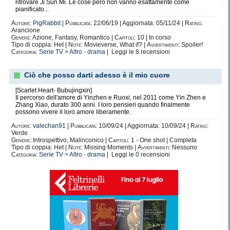
ritrovare Ji Sun Mi. Le cose però non vanno esattamente come
pianificato...
Autore:
PigRabbit
|
Pubblicata:
22/06/19 | Aggiornata: 05/11/24 |
Rating:
Arancione
Genere:
Azione, Fantasy, Romantico |
Capitoli:
10 | In corso
Tipo di coppia: Het |
Note:
Movieverse, What if? |
Avvertimenti:
Spoiler!
Categoria:
Serie TV
>
Altro - drama
| Leggi le
8
recensioni
Ciò che posso darti adesso è il mio cuore
[Scarlet Heart- Bubujingxin]
Il percorso dell'amore di Yinzhen e Ruoxi, nel 2011 come Yin Zhen e
Zhang Xiao, durato 300 anni. I loro pensieri quando finalmente
possono vivere il loro amore liberamente.
Autore:
valechan91
|
Pubblicata:
10/09/24 | Aggiornata: 10/09/24 |
Rating:
Verde
Genere:
Introspettivo, Malinconico |
Capitoli:
1 - One shot | Completa
Tipo di coppia: Het |
Note:
Missing Moments |
Avvertimenti:
Nessuno
Categoria:
Serie TV
>
Altro - drama
| Leggi le
0
recensioni