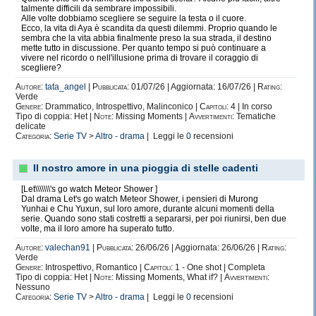
talmente difficili da sembrare impossibili.
Alle volte dobbiamo scegliere se seguire la testa o il cuore.
Ecco, la vita di Aya è scandita da questi dilemmi. Proprio quando le
sembra che la vita abbia finalmente preso la sua strada, il destino
mette tutto in discussione. Per quanto tempo si può continuare a
vivere nel ricordo o nell'illusione prima di trovare il coraggio di
scegliere?
Autore:
tata_angel
|
Pubblicata:
01/07/26 | Aggiornata: 16/07/26 |
Rating:
Verde
Genere:
Drammatico, Introspettivo, Malinconico |
Capitoli:
4 | In corso
Tipo di coppia: Het |
Note:
Missing Moments |
Avvertimenti:
Tematiche
delicate
Categoria:
Serie TV
>
Altro - drama
| Leggi le
0
recensioni
Il nostro amore in una pioggia di stelle cadenti
[Let\\\\\\\'s go watch Meteor Shower ]
Dal drama Let's go watch Meteor Shower, i pensieri di Murong
Yunhai e Chu Yuxun, sul loro amore, durante alcuni momenti della
serie. Quando sono stati costretti a separarsi, per poi riunirsi, ben due
volte, ma il loro amore ha superato tutto.
Autore:
valechan91
|
Pubblicata:
26/06/26 | Aggiornata: 26/06/26 |
Rating:
Verde
Genere:
Introspettivo, Romantico |
Capitoli:
1 - One shot | Completa
Tipo di coppia: Het |
Note:
Missing Moments, What if? |
Avvertimenti:
Nessuno
Categoria:
Serie TV
>
Altro - drama
| Leggi le
0
recensioni