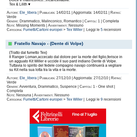
Dolce e malinconico...incancellabile."
Tex & Lilith ♥
Autore:
Ele_libera
|
Pubblicata:
14/02/11 | Aggiornata: 14/02/11 |
Rating:
Verde
Genere:
Drammatico, Malinconico, Romantico |
Capitoli:
1 | Completa
Note:
Missing Moments |
Avvertimenti:
Nessuno
Categoria:
Fumetti/Cartoni europei
>
Tex Willer
| Leggi le
5
recensioni
Fratello Navajo - {Dente di Volpe}
{Tratto dal fumetto Tex}
Il Ranger Loman,accecato dal dolore per la morte del figlio,ferisce in
un agguato Kit Willer e uccide il suo pard indiano Dente di Volpe.
Tuttavia lo spirito del fedele compagno navajo continuerà a vegliare
su Kit nella sua lotta tra la vita e la morte.
Autore:
Ele_libera
|
Pubblicata:
27/12/10 | Aggiornata: 27/12/10 |
Rating:
Verde
Genere:
Avventura, Drammatico, Suspence |
Capitoli:
1 - One shot |
Completa
Note:
Nessuna |
Avvertimenti:
Nessuno
Categoria:
Fumetti/Cartoni europei
>
Tex Willer
| Leggi le
9
recensioni