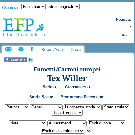
Categorie:
Registrati
o
accedi
Regole/Aiuto
Cerca
Fumetti/Cartoni europei
Tex Willer
Serie
Crossovers
(1)
(1)
Storie Scelte
Programma Recensioni