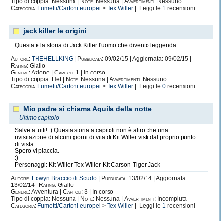
Tipo di coppia: Nessuna |
Note:
Nessuna |
Avvertimenti:
Nessuno
Categoria:
Fumetti/Cartoni europei
>
Tex Willer
| Leggi le
1
recensioni
jack killer le origini
Questa è la storia di Jack Killer l'uomo che diventò leggenda
Autore:
THEHELLKING
|
Pubblicata:
09/02/15 | Aggiornata: 09/02/15 |
Rating:
Giallo
Genere:
Azione |
Capitoli:
1 | In corso
Tipo di coppia: Het |
Note:
Nessuna |
Avvertimenti:
Nessuno
Categoria:
Fumetti/Cartoni europei
>
Tex Willer
| Leggi le
0
recensioni
Mio padre si chiama Aquila della notte
-
Ultimo capitolo
Salve a tutti! :) Questa storia a capitoli non è altro che una
rivisitazione di alcuni giorni di vita di Kit Willer visti dal proprio punto
di vista.
Spero vi piaccia.
:)
Personaggi: Kit Willer-Tex Willer-Kit Carson-Tiger Jack
Autore:
Eowyn Braccio di Scudo
|
Pubblicata:
13/02/14 | Aggiornata:
13/02/14 |
Rating:
Giallo
Genere:
Avventura |
Capitoli:
3 | In corso
Tipo di coppia: Nessuna |
Note:
Nessuna |
Avvertimenti:
Incompiuta
Categoria:
Fumetti/Cartoni europei
>
Tex Willer
| Leggi le
1
recensioni