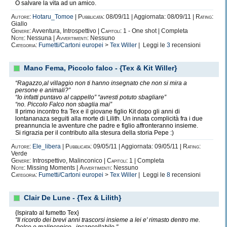
O salvare la vita ad un amico.
Autore:
Hotaru_Tomoe
|
Pubblicata:
08/09/11 | Aggiornata: 08/09/11 |
Rating:
Giallo
Genere:
Avventura, Introspettivo |
Capitoli:
1 - One shot | Completa
Note:
Nessuna |
Avvertimenti:
Nessuno
Categoria:
Fumetti/Cartoni europei
>
Tex Willer
| Leggi le
3
recensioni
Mano Fema, Piccolo falco - {Tex & Kit Willer}
“Ragazzo,al villaggio non ti hanno insegnato che non si mira a
persone e animali?”
“Io infatti puntavo al cappello” “avresti potuto sbagliare”
“no. Piccolo Falco non sbaglia mai”
Il primo incontro fra Tex e il giovane figlio Kit dopo gli anni di
lontananaza seguiti alla morte di Lilith. Un innata complicità fra i due
preannuncia le avventure che padre e figlio affronteranno insieme.
Si rigrazia per il contributo alla stesura della storia Pepe :)
Autore:
Ele_libera
|
Pubblicata:
09/05/11 | Aggiornata: 09/05/11 |
Rating:
Verde
Genere:
Introspettivo, Malinconico |
Capitoli:
1 | Completa
Note:
Missing Moments |
Avvertimenti:
Nessuno
Categoria:
Fumetti/Cartoni europei
>
Tex Willer
| Leggi le
8
recensioni
Clair De Lune - {Tex & Lilith}
{Ispirato al fumetto Tex}
"Il ricordo dei brevi anni trascorsi insieme a lei e' rimasto dentro me.