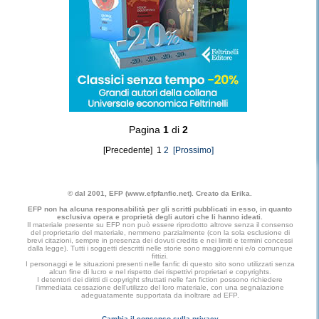
Pagina
1
di
2
[Precedente] 1
2
[Prossimo]
© dal 2001, EFP (www.efpfanfic.net). Creato da Erika.
EFP non ha alcuna responsabilità per gli scritti pubblicati in esso, in quanto
esclusiva opera e proprietà degli autori che li hanno ideati.
Il materiale presente su EFP non può essere riprodotto altrove senza il consenso
del proprietario del materiale, nemmeno parzialmente (con la sola esclusione di
brevi citazioni, sempre in presenza dei dovuti credits e nei limiti e termini concessi
dalla legge). Tutti i soggetti descritti nelle storie sono maggiorenni e/o comunque
fittizi.
I personaggi e le situazioni presenti nelle fanfic di questo sito sono utilizzati senza
alcun fine di lucro e nel rispetto dei rispettivi proprietari e copyrights.
I detentori dei diritti di copyright sfruttati nelle fan fiction possono richiedere
l'immediata cessazione dell'utilizzo del loro materiale, con una segnalazione
adeguatamente supportata da inoltrare ad EFP.
Cambia il consenso sulla privacy