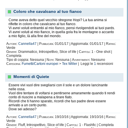
Coloro che cavalcano al tuo fianco
Come aveva detto quel vecchio stregone Hopi? La tua anima si
riflette in coloro che cavalcano al tuo fianco.
Vi avrei voluti entrambi al mio fianco, pensi rivolgendoti ai tuoi pards.
Vi avrei voluti al mio fianco, in quella gola fra le montagne o accanto
a mio figlio, là alla fine del mondo.
Autore:
Cannella47
|
Pubblicata:
01/01/17 | Aggiornata: 01/01/17 |
Rating:
Verde
Genere:
Drammatico, Introspettivo, Slice of life |
Capitoli:
1 - One shot |
Completa
Tipo di coppia: Nessuna |
Note:
Nessuna |
Avvertimenti:
Nessuno
Categoria:
Fumetti/Cartoni europei
>
Tex Willer
| Leggi le
1
recensioni
Momenti di Quiete
Essere vivi vuol dire svegliarsi con il sole e un dolore lancinante
nelle ossa.
Vuol dire tentare di voltarsi e pentirsene amaramente quando ti rendi
conto di riuscire a malapena a tirare fiato.
Ricordi che ti hanno sparato, ricordi che tuo padre deve essere
arrivato a un certo punto.
Dove sei adesso?
Autore:
Cannella47
|
Pubblicata:
19/10/16 | Aggiornata: 19/10/16 |
Rating:
Verde
Genere:
Fluff, Introspettivo, Slice of life |
Capitoli:
1 - Flashfic | Completa