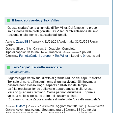
Il famoso cowboy Tex Viller
Questa storia s’ispira al fumetto di Tex Viller. Dal fumetto ho preso
solo il nome della protagonista: Tex Viller L’ambientazione del mio
racconto è totalmente distaccata dal fumetto
Autore:
ZzzquilG
|
Pubblicata:
31/01/25 | Aggiornata: 31/01/25 |
Rating:
Verde
Genere:
Slice of life |
Capitoli:
1 - Drabble | Completa
Tipo di coppia: Nessuna |
Note:
Raccolta |
Avvertimenti:
Spoiler!
Categoria:
Fumetti/Cartoni europei
>
Tex Willer
| Leggi le
0
recensioni
Tex-Zagor: La valle nascosta
-
Ultimo capitolo
Zagor viaggia verso sud, diretto al grande raduno dei capi Cherokee.
Tex sale al nord, all'inseguimento di un malvivente. Si ritrovano a
passare nello stesso luogo, separati dall'abisso del tempo.
La fitta foresta sul fondo della valle appare antica, e silenziosa.
Persino gli animali tacciono. Come per non disturbare. Eppure a
volte, la notte, si possono udire dei sussurri sinistri...
Riusciranno Tex e Zagor a svelare il mistero de "La valle nascosta"?
Autore:
Il Moro
|
Pubblicata:
20/02/20 | Aggiornata: 20/02/20 |
Rating:
Verde
Genere:
Avventura, Azione, Sovrannaturale |
Capitoli:
18 | Completa