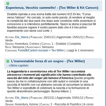
Esperienza, Vecchio cammello! - {Tex Willer & Kit Carson}
Drabble ispirata a una scena tratta dal numero 615 Di tex, "Corsa
verso l'abisso". Ho cercato, in sole cento parole, di rendere al meglio
la complicità dei due pard che dopo aver condiviso mille avventure si
conoscono e si intendono perfettamente. Spero la storia vi piaccia! Mi
farebbe piacere sapere il vostro parere dato che è il mio primo
esperimento con storie così corte :)
Autore:
Ele_libera
|
Pubblicata:
15/01/12 | Aggiornata: 15/01/12 |
Rating:
Verde
Genere:
Avventura, Comico |
Capitoli:
1 - Drabble | Completa
Note:
Nessuna |
Avvertimenti:
Nessuno
Categoria:
Fumetti/Cartoni europei
>
Tex Willer
| Leggi le
1
recensioni
L'inarrestabile forza di un sogno - {Tex Willer}
-
Ultimo capitolo
La leggendaria e avventurosa vita di Tex Willer raccontata
attraverso i momenti più significativi che hanno contribuito alla
nascità del mito del ranger più famoso d'America.
Questo progetto
nasce da me in collaborazione con altri autori e consiste in una
raccolta di falshfic con cui abbiamo cercato di raccontare la storia di
Tex Willer e soprattutto di celebrare la nascita e la formazione di
questo straordinario personaggio. Buona lettura :)
Autore:
Ele_libera
|
Pubblicata:
28/12/11 | Aggiornata: 03/01/12 |
Rating:
Verde
Genere:
Avventura, Azione |
Capitoli:
2 - Raccolta di Flashfics | In corso