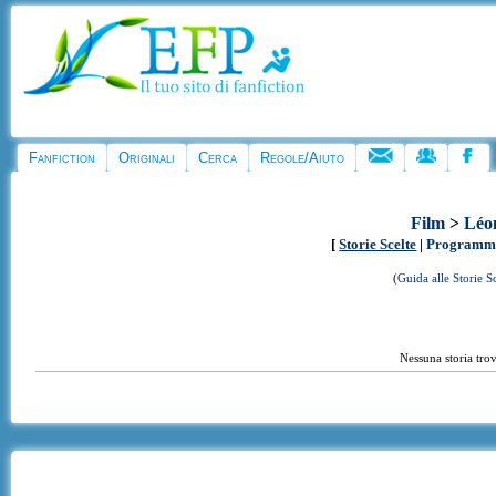
Fanfiction
Originali
Cerca
Regole/Aiuto
Film
>
Léo
[
Storie Scelte
|
Programma
(
Guida alle Storie S
Nessuna storia trov