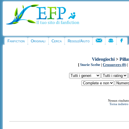
Fanfiction
Originali
Cerca
Regole/Aiuto
Videogiochi
>
Pilla
[
Storie Scelte
|
Crossovers (0)
|
Nessun risultato
Torna indietro