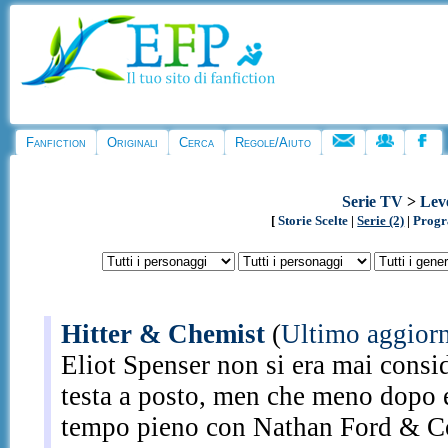
Fanfiction
Originali
Cerca
Regole/Aiuto
Serie TV
>
Lev
[
Storie Scelte
|
Serie (2)
|
Progr
Hitter & Chemist
(
Ultimo aggior
Eliot Spenser non si era mai consid
testa a posto, men che meno dopo e
tempo pieno con Nathan Ford & 