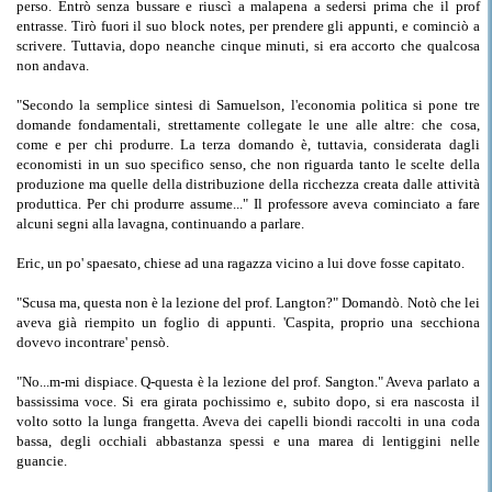
perso. Entrò senza bussare e riuscì a malapena a sedersi prima che il prof
entrasse. Tirò fuori il suo block notes, per prendere gli appunti, e cominciò a
scrivere. Tuttavia, dopo neanche cinque minuti, si era accorto che qualcosa
non andava.
"Secondo la semplice sintesi di Samuelson, l'economia politica si pone tre
domande fondamentali, strettamente collegate le une alle altre: che cosa,
come e per chi produrre. La terza domando è, tuttavia, considerata dagli
economisti in un suo specifico senso, che non riguarda tanto le scelte della
produzione ma quelle della distribuzione della ricchezza creata dalle attività
produttica. Per chi produrre assume..." Il professore aveva cominciato a fare
alcuni segni alla lavagna, continuando a parlare.
Eric, un po' spaesato, chiese ad una ragazza vicino a lui dove fosse capitato.
"Scusa ma, questa non è la lezione del prof. Langton?" Domandò. Notò che lei
aveva già riempito un foglio di appunti. 'Caspita, proprio una secchiona
dovevo incontrare' pensò.
"No...m-mi dispiace. Q-questa è la lezione del prof. Sangton." Aveva parlato a
bassissima voce. Si era girata pochissimo e, subito dopo, si era nascosta il
volto sotto la lunga frangetta. Aveva dei capelli biondi raccolti in una coda
bassa, degli occhiali abbastanza spessi e una marea di lentiggini nelle
guancie.