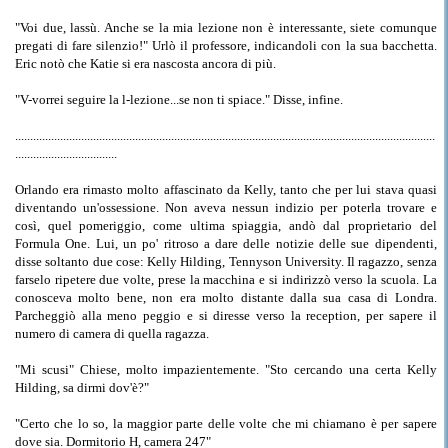
"Voi due, lassù. Anche se la mia lezione non è interessante, siete comunque
pregati di fare silenzio!" Urlò il professore, indicandoli con la sua bacchetta.
Eric notò che Katie si era nascosta ancora di più.
"V-vorrei seguire la l-lezione...se non ti spiace." Disse, infine.
............................................................................................................................................
..................................
Orlando era rimasto molto affascinato da Kelly, tanto che per lui stava quasi
diventando un'ossessione. Non aveva nessun indizio per poterla trovare e
così, quel pomeriggio, come ultima spiaggia, andò dal proprietario del
Formula One. Lui, un po' ritroso a dare delle notizie delle sue dipendenti,
disse soltanto due cose: Kelly Hilding, Tennyson University. Il ragazzo, senza
farselo ripetere due volte, prese la macchina e si indirizzò verso la scuola. La
conosceva molto bene, non era molto distante dalla sua casa di Londra.
Parcheggiò alla meno peggio e si diresse verso la reception, per sapere il
numero di camera di quella ragazza.
"Mi scusi" Chiese, molto impazientemente. "Sto cercando una certa Kelly
Hilding, sa dirmi dov'è?"
"Certo che lo so, la maggior parte delle volte che mi chiamano è per sapere
dove sia. Dormitorio H, camera 247"