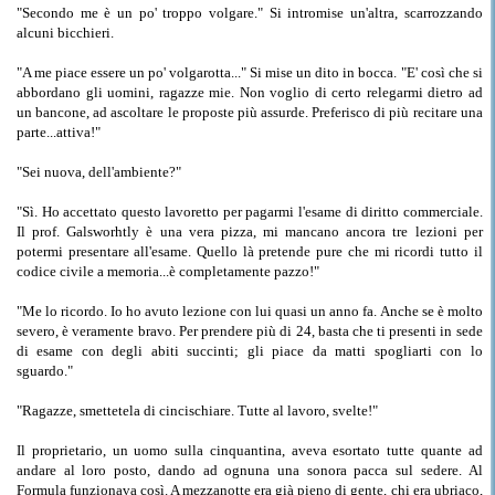
"Secondo me è un po' troppo volgare." Si intromise un'altra, scarrozzando
alcuni bicchieri.
"A me piace essere un po' volgarotta..." Si mise un dito in bocca. "E' così che si
abbordano gli uomini, ragazze mie. Non voglio di certo relegarmi dietro ad
un bancone, ad ascoltare le proposte più assurde. Preferisco di più recitare una
parte...attiva!"
"Sei nuova, dell'ambiente?"
"Sì. Ho accettato questo lavoretto per pagarmi l'esame di diritto commerciale.
Il prof. Galsworhtly è una vera pizza, mi mancano ancora tre lezioni per
potermi presentare all'esame. Quello là pretende pure che mi ricordi tutto il
codice civile a memoria...è completamente pazzo!"
"Me lo ricordo. Io ho avuto lezione con lui quasi un anno fa. Anche se è molto
severo, è veramente bravo. Per prendere più di 24, basta che ti presenti in sede
di esame con degli abiti succinti; gli piace da matti spogliarti con lo
sguardo."
"Ragazze, smettetela di cincischiare. Tutte al lavoro, svelte!"
Il proprietario, un uomo sulla cinquantina, aveva esortato tutte quante ad
andare al loro posto, dando ad ognuna una sonora pacca sul sedere. Al
Formula funzionava così. A mezzanotte era già pieno di gente, chi era ubriaco,