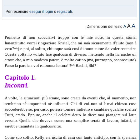
Per recensire
esegui il login
o
registrati
.
A
A
A
Dimensione del testo
Prometto di non scocciarvi troppo con le mie note, in questa storia.
Innanzitutto vorrei ringraziare Kristel, che mi sarà sicuramente d'aiuto (non è
vero?^^) e poi, al solito, chiunque sarà così di buon cuore da voler recensire.
Questa volta ho voluto fare qualcosa di diverso, mettendo nella fic anche un
attore che, a mio modesto parere, è molto carino (ma, purtroppo, sconosciuto).
Passo la parola a voi e...buona lettura!!!^^ Bacini, Shi*
Capitolo 1
.
Incontri
.
A volte, le situazioni più strane, sono create da eventi che, al momento, non
sembrano nè importanti nè influenti. Chi di voi non si è mai chiesto cosa
succederebbe se, per caso, potesse tornare indietro e cambiare qualche scelta?
Tutti, credo. Eppure, anche il celebre detto lo dice: mai piangere sul latte
versato. Quella che doveva essere una semplice serata di lavoro, infatti, si
sarebbe tramutata in qualcos'altro.
Come suo solito, Kelly era uscita di casa con lauto anticipo, con la speranza