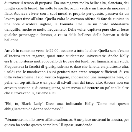
di trovare il tempo di preparsi. Era una ragazza molto bella: alta, slanciata, dei
lunghi capelli biondi fin sotto le spalle, occhi verdi e un fisico da mozzare il
fiato. Adorava vivere con i suoi mezzi e, proprio per questo, passava da un
lavoro part time all'altro. Quella volta le avevano offerto di fare da cubista in
una nota discoteca inglese, la Formula One. Era un posto abbastanza
tranquillo, anche se molto frequentato. Delle volte, capitava pure che ci fosse
qualche personaggio famoso, a causa della bellezza delle barman o delle
ballerine.
Arrivò in camerino verso le 22.00, assieme a tutte le altre. Quella sera c'erano
all'incirca trenta ragazze, quasi tutte studentesse universitarie. Anche Kelly
era lì per lo stesso motivo, quello di trovare dei fondi per finanziarsi gli studi.
Frequentava la facoltà di giurisprudenza e, dato che la retta era piuttosto alta,
i soldi che le mandavano i suoi genitori non erano sempre sufficienti. Si era
tolta velocemente il suo vestito leggero, indossando una minigonna nera, di
pelle, un top attillato e un paio di stivali neri dal tacco alto. Ancora non era
arrivato nessuno e, di conseguenza, si era messa a discutere un po' con le altre
che si trovavano lì, assieme a lei.
"Ehi, tu, Black Lady" Disse una, indicando Kelly "Come mai questo
abbigliamento da donna sadomaso?"
"Veramente, non lo trovo affatto sadomaso. A me piace mettermi in mostra, per
questo ho scelto questo completo." Rispose, sorridendo.