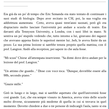
............................................................................................................................................
.................................
Era già da un po' di tempo che Eric Szmanda era stato tentato di continuare i
suoi studi di biologia. Dopo aver recitato in CSI, poi, la sua voglia era
addirittura aumentata.
Certo, aveva quasi trent'anni suonati, però gli era
dispiaciuto molto lasciare l'università per andare a scuola di teatro. Era
davanti alla Tennyson University, a Londra, con i suoi libri in mano. Si
sentiva un po' stupido vedendo che, tutto intorno a lui, giravano dei ragazzi
che avevano appena finito le superiori mentre lui...beh, le aveva finite da un
pezzo. La sua prima lezione si sarebbe tenuta proprio quella mattina, con il
prof. Langton. Andò alla reception, per sapere in che aula fosse.
"Mi scusi" Chiese all'attempata inserviente. "Sa dirmi dove devo andare per la
lezione del prof. Langton."
"Un attimo che guardo..." Disse con voce roca. "Dunque, dovrebbe essere alla
98b, secondo piano."
"Grazie mille."
Girò in lungo e in largo, mai si sarebbe aspettato che quell'università fosse
così grande. Lui, che era sempre vissuto in America, aveva visto delle scuole
molto diverse, sicuramente più moderne di quella in cui si trovava in quel
momento. Dovette chiedere a due o tre persone di indicargli l'aula, tanto si era