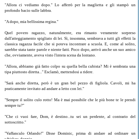
"Allora ci vediamo dopo." Lo afferrò per la maglietta e gli stampò un
profondo bacio sulle labbra.
"A dopo, mia bellissima regina."
Quel povero ragazzo, naturalmente, era rimasto veramente sorpreso
dall'atteggiamento spigliato di lei. Sì, insomma, sembrava a tutti gli effetti la
classica ragazza facile che si poteva incontrare a scuola. E, come al solito,
sarebbe stata tante parole e niente fatti. Poco dopo, arrivò anche un suo amico
che, ovviamente, aveva visto l'intera scena da lontano.
"Allora, abbiamo già fatto colpo su quella bella cubista? Mi è sembrata una
tipa piuttosto diretta..." Esclamò, mettendosi a ridere.
"Sarà anche diretta, però è un gran bel pezzo di figliola. Cavoli, mi ha
praticamente invitato ad andare a letto con lei."
"Sempre il solito culo rotto! Ma è mai possibile che le più bone te le prendi
sempre tu?"
"Che ci vuoi fare, Dom, è destino...tu sei un perdente, al contrario del
sottoscritto."
"Vaffanculo Orlando!" Disse Dominic, prima di andare ad ordinare un
whiskey, doppio.