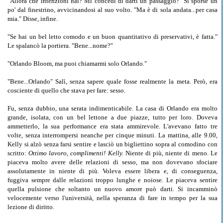
"Allora che intenzioni hai? Mi concedi di darti un passaggio?" Si sporse un
po' dal finestrino, avvicinandosi al suo volto. "Ma è di sola andata...per casa
mia." Disse, infine.
"Se hai un bel letto comodo e un buon quantitativo di preservativi, è fatta."
Le spalancò la portiera. "Bene...nome?"
"Orlando Bloom, ma puoi chiamarmi solo Orlando."
"Bene...Orlando" Salì, senza sapere quale fosse realmente la meta. Però, era
cosciente di quello che stava per fare: sesso.
Fu, senza dubbio, una serata indimenticabile. La casa di Orlando era molto
grande, isolata, con un bel lettone a due piazze, tutto per loro. Doveva
ammetterlo, la sua performance era stata ammirevole. L'avevano fatto tre
volte, senza interrompersi neanche per cinque minuti. La mattina, alle 9.00,
Kelly si alzò senza farsi sentire e lasciò un bigliettino sopra al comodino con
scritto:
Ottimo lavoro, complimenti! Kelly.
Niente di più, niente di meno. Le
piaceva molto avere delle relazioni di sesso, ma non dovevano sfociare
assolutamente in niente di più. Voleva essere libera e, di conseguenza,
fuggiva sempre dalle relazioni troppo lunghe e noiose. Le piaceva sentire
quella pulsione che soltanto un nuovo amore può darti. Si incamminò
velocemente verso l'università, nella speranza di fare in tempo per la sua
lezione di diritto.