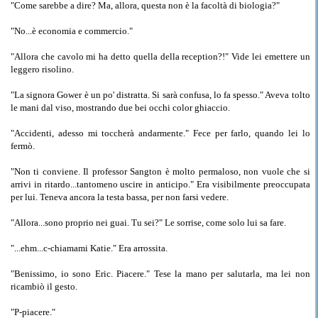
"Come sarebbe a dire? Ma, allora, questa non è la facoltà di biologia?"
"No...è economia e commercio."
"Allora che cavolo mi ha detto quella della reception?!" Vide lei emettere un
leggero risolino.
"La signora Gower è un po' distratta. Si sarà confusa, lo fa spesso." Aveva tolto
le mani dal viso, mostrando due bei occhi color ghiaccio.
"Accidenti, adesso mi toccherà andarmente." Fece per farlo, quando lei lo
fermò.
"Non ti conviene. Il professor Sangton è molto permaloso, non vuole che si
arrivi in ritardo...tantomeno uscire in anticipo." Era visibilmente preoccupata
per lui. Teneva ancora la testa bassa, per non farsi vedere.
"Allora...sono proprio nei guai. Tu sei?" Le sorrise, come solo lui sa fare.
"...ehm...c-chiamami Katie." Era arrossita.
"Benissimo, io sono Eric. Piacere." Tese la mano per salutarla, ma lei non
ricambiò il gesto.
"P-piacere."