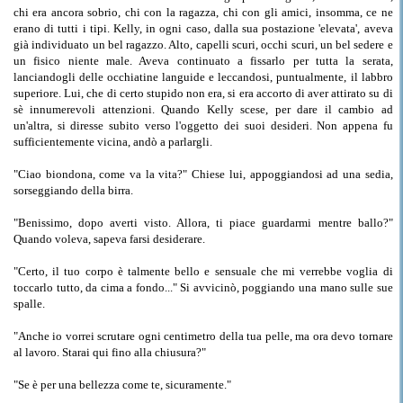
chi era ancora sobrio, chi con la ragazza, chi con gli amici, insomma, ce ne
erano di tutti i tipi. Kelly, in ogni caso, dalla sua postazione 'elevata', aveva
già individuato un bel ragazzo. Alto, capelli scuri, occhi scuri, un bel sedere e
un fisico niente male. Aveva continuato a fissarlo per tutta la serata,
lanciandogli delle occhiatine languide e leccandosi, puntualmente, il labbro
superiore. Lui, che di certo stupido non era, si era accorto di aver attirato su di
sè innumerevoli attenzioni. Quando Kelly scese, per dare il cambio ad
un'altra, si diresse subito verso l'oggetto dei suoi desideri. Non appena fu
sufficientemente vicina, andò a parlargli.
"Ciao biondona, come va la vita?" Chiese lui, appoggiandosi ad una sedia,
sorseggiando della birra.
"Benissimo, dopo averti visto. Allora, ti piace guardarmi mentre ballo?"
Quando voleva, sapeva farsi desiderare.
"Certo, il tuo corpo è talmente bello e sensuale che mi verrebbe voglia di
toccarlo tutto, da cima a fondo..." Si avvicinò, poggiando una mano sulle sue
spalle.
"Anche io vorrei scrutare ogni centimetro della tua pelle, ma ora devo tornare
al lavoro. Starai qui fino alla chiusura?"
"Se è per una bellezza come te, sicuramente."