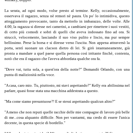
La serata, ad ogni modo, volse presto al termine. Kelly, occasionalmente,
osservava il ragazzo, senza nè remori nè paura. Un po' lo intimidiva, questo
atteggiamento provocante, tanto da metterlo in imbarazzo, delle volte. Alle
4.00, la ragazza si diresse nei camerini, a cambiarsi per rimettere i suoi vestiti,
di certo più comodi e sobri di quelli che aveva indossato fino ad ora. Si
struccò, velocemente, lasciando il suo viso pulito e liscio, ma pur sempre
bellissimo. Prese la borsa e si diresse verso l'uscita. Non appena attraversò la
porta, sentì suonare un clacson dietro di lei. Si girò istantaneamente, già
pronta a mandare a quel paese quella persona così irritante finchè, contenta,
notò che era il ragazzo che l'aveva abbordata qualche ora fa.
"Dove vai, tutta sola, a quest'ora della notte?" Domandò Orlando, con una
punta di maliziosità nella voce.
"A casa, caro mio. Tu, piuttosto, mi stavi aspettando?" Kelly era abilissima nel
parlare, quasi fosse stata una macchina addestrata a questo.
"Ma come siamo presuntuose?! E se stessi aspettando qualcun altro?"
"A meno che non reputi quelle racchie delle mie compagne di lavoro più belle
di me...cosa alquanto difficile. Non per vantarmi, ma credo di essere l'unica
decente, in questa specie di bordello."