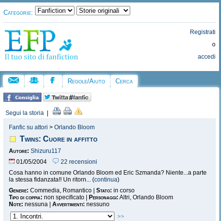
Categorie:
Registrati
o
accedi
Regole/Aiuto
Cerca
Segui la storia
|
Fanfic su attori
>
Orlando Bloom
Twins: Cuore in affitto
Autore:
Shizuru117
01/05/2004
22 recensioni
Cosa hanno in comune Orlando Bloom ed Eric Szmanda? Niente...a parte
la stessa fidanzata!! Un ritorn... (
continua
)
Genere:
Commedia, Romantico |
Stato:
in corso
Tipo di coppia:
non specificato |
Personaggi:
Altri, Orlando Bloom
Note:
nessuna |
Avvertimenti:
nessuno
>>