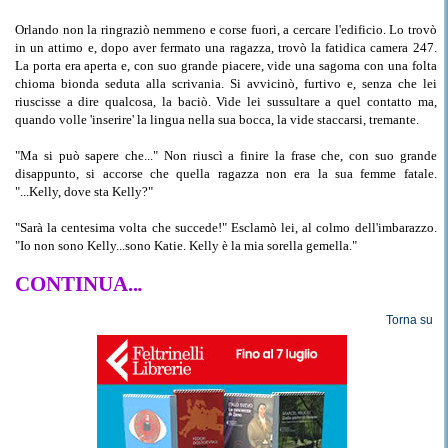
Orlando non la ringraziò nemmeno e corse fuori, a cercare l'edificio. Lo trovò
in un attimo e, dopo aver fermato una ragazza, trovò la fatidica camera 247.
La porta era aperta e, con suo grande piacere, vide una sagoma con una folta
chioma bionda seduta alla scrivania. Si avvicinò, furtivo e, senza che lei
riuscisse a dire qualcosa, la baciò. Vide lei sussultare a quel contatto ma,
quando volle 'inserire' la lingua nella sua bocca, la vide staccarsi, tremante.
"Ma si può sapere che..." Non riuscì a finire la frase che, con suo grande
disappunto, si accorse che quella ragazza non era la sua femme fatale.
"...Kelly, dove sta Kelly?"
"Sarà la centesima volta che succede!" Esclamò lei, al colmo dell'imbarazzo.
"Io non sono Kelly...sono Katie. Kelly è la mia sorella gemella."
CONTINUA..
.
Torna su