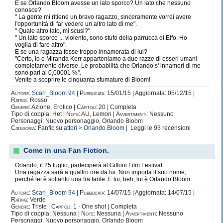
E se Orlando Bloom avesse un lato sporco? Un lato che nessuno
conosce?
" La gente mi ritiene un bravo ragazzo, sinceramente vorrei avere
l'opportunità di far vedere un altro lato di me".
" Quale altro lato, mi scusi?"
" Un lato sporco ... violento, sono stufo della parrucca di Elfo. Ho
voglia di fare altro".
E se una ragazza fosse troppo innamorata di lui?
"Certo, io e Miranda Kerr apparteniamo a due razze di esseri umani
completamente diverse. Le probabilità che Orlando s' innamori di me
sono pari al 0,00001 %".
Venite a scoprire le cinquanta sfumature di Bloom!
Autore:
Scarl_Bloom 94
|
Pubblicata:
15/01/15 | Aggiornata: 05/12/15 |
Rating:
Rosso
Genere:
Azione, Erotico |
Capitoli:
20 | Completa
Tipo di coppia: Het |
Note:
AU, Lemon |
Avvertimenti:
Nessuno
Personaggi: Nuovo personaggio, Orlando Bloom
Categoria:
Fanfic su attori
>
Orlando Bloom
| Leggi le
93
recensioni
Come in una Fan Fiction.
Orlando, il 25 luglio, parteciperà al Giffoni Film Festival.
Una ragazza sarà a quattro ore da lui. Non importa il suo nome,
perché lei è soltanto una fra tante. E lui, beh, lui è Orlando Bloom.
Autore:
Scarl_Bloom 94
|
Pubblicata:
14/07/15 | Aggiornata: 14/07/15 |
Rating:
Verde
Genere:
Triste |
Capitoli:
1 - One shot | Completa
Tipo di coppia: Nessuna |
Note:
Nessuna |
Avvertimenti:
Nessuno
Personaggi: Nuovo personaggio, Orlando Bloom