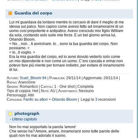
Guardia del corpo
Lui mi guardava da lontano mentre io cercavo di dare il meglio di me
stessa sul palco. Non capivo come avessi fatto ad innamorarmi di un
uomo così prepotente e antipatico. Avevo cresciuto mio figlio William
da sola, contando solo sulle mie forze. E un bel giorno arriva lui,
Orlando Bloom.
< No…non…ti avvicinare. Io…sono la tua guardia del corpo. Non
possiamo. >
< Io...ti voglio. >
Era la mia guardia del corpo, ed io avrei dovuto vederlo solo come
un mio dipendente e non come un uomo. C’ero cascata e ormai non
potevo fare più niente per tornare indietro, per evitare di innamorarmi
di lui.
Autore:
Scarl_Bloom 94
|
Pubblicata:
29/11/14 | Aggiornata: 29/11/14 |
Rating:
Arancione
Genere:
Romantico |
Capitoli:
1 - One shot | Completa
Tipo di coppia: Het |
Note:
AU |
Avvertimenti:
Nessuno
Personaggi: Altri
Categoria:
Fanfic su attori
>
Orlando Bloom
| Leggi le
3
recensioni
photograph
-
Ultimo capitolo
Non ho mai sopportato la parola 'amore'
Che senso ha? Amore, amare, innamorarsi sono tutte parole delle
quali non ho mai adorato il suono.