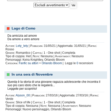
Lago di Como
Da amicizia ad amore
Da amore a vero amore
Autore:
Lety_lety
|
Pubblicata:
31/05/21 | Aggiornata: 31/05/21 |
Rating:
Rosso
Genere:
Romantico |
Capitoli:
1 - One shot | Completa
Tipo di coppia: Het |
Note:
Nessuna |
Avvertimenti:
Nessuno
Personaggi: Keira Knightley, Orlando Bloom
Categoria:
Fanfic su attori
>
Orlando Bloom
| Leggi le
0
recensioni
In una sera di Novembre
Questa è la storia di una giovane ragazza adolescente che incontra il
suo più caro idolo che le regalerà...
Leggete per scoprirlo!
Autore:
Alyson_00
|
Pubblicata:
27/03/16 | Aggiornata: 27/03/16 |
Rating:
Verde
Genere:
Slice of life |
Capitoli:
1 - One shot | Completa
Tipo di coppia: Nessuna |
Note:
Nessuna |
Avvertimenti:
Nessuno
Personaggi: Nuovo personaggio, Orlando Bloom