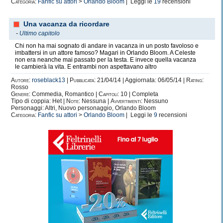
Categoria:
Fanfic su attori
>
Orlando Bloom
| Leggi le
19
recensioni
Una vacanza da ricordare
-
Ultimo capitolo
Chi non ha mai sognato di andare in vacanza in un posto favoloso e
imbattersi in un attore famoso? Magari in Orlando Bloom. A Celeste
non era neanche mai passato per la testa. E invece quella vacanza
le cambierà la vita. E entrambi non aspettavano altro
Autore:
roseblack13
|
Pubblicata:
21/04/14 | Aggiornata: 06/05/14 |
Rating:
Rosso
Genere:
Commedia, Romantico |
Capitoli:
10 | Completa
Tipo di coppia: Het |
Note:
Nessuna |
Avvertimenti:
Nessuno
Personaggi: Altri, Nuovo personaggio, Orlando Bloom
Categoria:
Fanfic su attori
>
Orlando Bloom
| Leggi le
9
recensioni