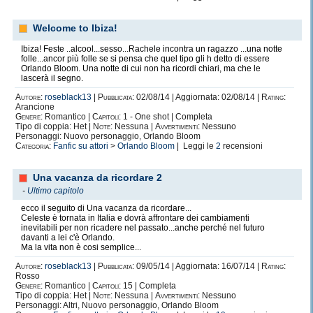
Welcome to Ibiza!
Ibiza! Feste ..alcool...sesso...Rachele incontra un ragazzo ...una notte
folle...ancor più folle se si pensa che quel tipo gli h detto di essere
Orlando Bloom. Una notte di cui non ha ricordi chiari, ma che le
lascerà il segno.
Autore:
roseblack13
|
Pubblicata:
02/08/14 | Aggiornata: 02/08/14 |
Rating:
Arancione
Genere:
Romantico |
Capitoli:
1 - One shot | Completa
Tipo di coppia: Het |
Note:
Nessuna |
Avvertimenti:
Nessuno
Personaggi: Nuovo personaggio, Orlando Bloom
Categoria:
Fanfic su attori
>
Orlando Bloom
| Leggi le
2
recensioni
Una vacanza da ricordare 2
-
Ultimo capitolo
ecco il seguito di Una vacanza da ricordare...
Celeste è tornata in Italia e dovrà affrontare dei cambiamenti
inevitabili per non ricadere nel passato...anche perché nel futuro
davanti a lei c'è Orlando.
Ma la vita non è cosi semplice...
Autore:
roseblack13
|
Pubblicata:
09/05/14 | Aggiornata: 16/07/14 |
Rating:
Rosso
Genere:
Romantico |
Capitoli:
15 | Completa
Tipo di coppia: Het |
Note:
Nessuna |
Avvertimenti:
Nessuno
Personaggi: Altri, Nuovo personaggio, Orlando Bloom