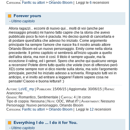
Categoria:
Fanfic su attori
>
Orlando Bloom
| Leggi le
6
recensioni
Forever yours
-
Ultimo capitolo
Allora ragazzi... eccomi di nuovo qui... molti di voi (anche per
messaggio privato) mi hanno fatto capire che la storia che avevo
pubblicato poco fa non è piaciuta. Ho deciso quindi di cancellarla e
di postare quest'altra che adesso ho iniziato. Come argomento
principale ha sempre l'amore che nasce fra il nostro amato attore
Orlando Bloom ed un nuovo personaggio. Emily come nella storia
precedente. Il primo capitolo vi sembrerà all'inizio uguale a quello
dell'altra storia, ma non è così. Il titolo è sempre uguale, ma fa
eccezione il rating, ed i generi. Spero che anche qui qualcuno venga
a recensire! Potete dirmi tutto quello che volete (non di offensivo però
XD) come sempre non vi dico niente sulla storia, ma solo l'argomento
principale, perché ho iniziato adesso a scriverla. Ringrazio tutti voi in
anticipo, e vi invito ad entrare a leggere! Fatemi sapere cosa ne
pensate! Ciaooo e buona lettura!! :)
Autore:
LoVE_my
|
Pubblicata:
15/06/15 | Aggiornata: 30/06/15 |
Rating:
Arancione
Genere:
Romantico, Sentimentale |
Capitoli:
4 | In corso
Tipo di coppia: Nessuna |
Note:
OOC, What if? |
Avvertimenti:
Nessuno
Personaggi: Nuovo personaggio, Orlando Bloom
Categoria:
Fanfic su attori
>
Orlando Bloom
| Leggi le
12
recensioni
Everything I do ... I do it for You.
-
Ultimo capitolo