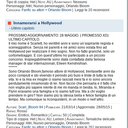
Tipo di coppia: Het |
Note:
AU |
Avvertimenti:
Nessuno
Personaggi: Altri, Nuovo personaggio, Orlando Bloom
Categoria:
Fanfic su attori
>
Orlando Bloom
| Leggi le
20
recensioni
Innamorarsi a Hollywood
-
Ultimo capitolo
PROSSIMO AGGIORNAMENTO: 28 MAGGIO. ( PROMESSO XD)
ULTIMO CAPITOLO.
Il mio nome è Scarlett, ho ventitré anni e sono un’aspirante regista e
sceneggiatrice. Senza né parenti e né amici sono volata fino ad
Hollywood per realizzare il mio sogno. Non ho fatto granché, solo un
cortometraggio. E con quest’ultimo ho partecipato a un piccolo
concorso. Inspiegabilmente sono stata contattata dalla famosa
manager di star internazionali, Eileen Kenshishian.
******
Sono Orlando Bloom,famoso attore di Hollywood, trentasette anni da
poco compiuti e sto vivendo il periodo più buio e triste di tutta la mia
vita. Io e la mia ex moglie ci siamo lasciati mesi fa e io sono ancora
perdutamente innamorato di lei. Non faccio che pensarla e il fatto che
non voglia più sapere niente di me mi manda in bestia. Io, Miranda e
Flynn eravamo una famiglia e lo siamo tutt’ora. Ma a chi voglio
prendere in giro? Non siamo più la stessa bella e felice famiglia di un
tempo. Ma comunque la riconquisterò, in un modo o nell’altro.
Autore:
Scarl_Bloom 94
|
Pubblicata:
21/03/14 | Aggiornata: 28/05/15 |
Rating:
Rosso
Genere:
Erotico, Romantico |
Capitoli:
50 | Completa
Tipo di coppia: Het |
Note:
AU, Lemon |
Avvertimenti:
Tematiche delicate
Personaggi: Altri, Nuovo personaggio, Orlando Bloom
Categoria:
Fanfic su attori
>
Orlando Bloom
| Leggi le
261
recensioni