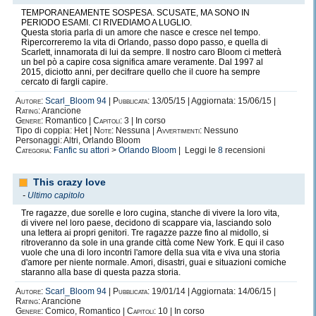
TEMPORANEAMENTE SOSPESA. SCUSATE, MA SONO IN
PERIODO ESAMI. CI RIVEDIAMO A LUGLIO.
Questa storia parla di un amore che nasce e cresce nel tempo.
Ripercorreremo la vita di Orlando, passo dopo passo, e quella di
Scarlett, innamorata di lui da sempre. Il nostro caro Bloom ci metterà
un bel pò a capire cosa significa amare veramente. Dal 1997 al
2015, diciotto anni, per decifrare quello che il cuore ha sempre
cercato di fargli capire.
Autore:
Scarl_Bloom 94
|
Pubblicata:
13/05/15 | Aggiornata: 15/06/15 |
Rating:
Arancione
Genere:
Romantico |
Capitoli:
3 | In corso
Tipo di coppia: Het |
Note:
Nessuna |
Avvertimenti:
Nessuno
Personaggi: Altri, Orlando Bloom
Categoria:
Fanfic su attori
>
Orlando Bloom
| Leggi le
8
recensioni
This crazy love
-
Ultimo capitolo
Tre ragazze, due sorelle e loro cugina, stanche di vivere la loro vita,
di vivere nel loro paese, decidono di scappare via, lasciando solo
una lettera ai propri genitori. Tre ragazze pazze fino al midollo, si
ritroveranno da sole in una grande città come New York. E qui il caso
vuole che una di loro incontri l'amore della sua vita e viva una storia
d'amore per niente normale. Amori, disastri, guai e situazioni comiche
staranno alla base di questa pazza storia.
Autore:
Scarl_Bloom 94
|
Pubblicata:
19/01/14 | Aggiornata: 14/06/15 |
Rating:
Arancione
Genere:
Comico, Romantico |
Capitoli:
10 | In corso