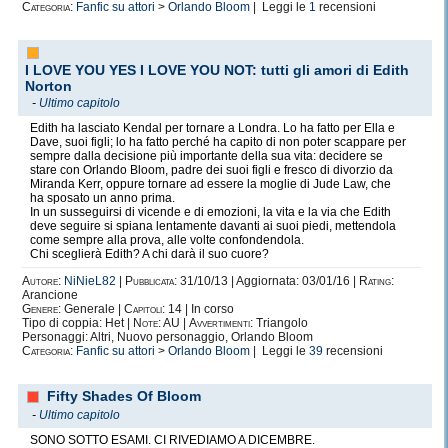
Categoria:
Fanfic su attori
>
Orlando Bloom
| Leggi le
1
recensioni
I LOVE YOU YES I LOVE YOU NOT: tutti gli amori di Edith
Norton
-
Ultimo capitolo
Edith ha lasciato Kendal per tornare a Londra. Lo ha fatto per Ella e
Dave, suoi figli; lo ha fatto perché ha capito di non poter scappare per
sempre dalla decisione più importante della sua vita: decidere se
stare con Orlando Bloom, padre dei suoi figli e fresco di divorzio da
Miranda Kerr, oppure tornare ad essere la moglie di Jude Law, che
ha sposato un anno prima.
In un susseguirsi di vicende e di emozioni, la vita e la via che Edith
deve seguire si spiana lentamente davanti ai suoi piedi, mettendola
come sempre alla prova, alle volte confondendola.
Chi sceglierà Edith? A chi darà il suo cuore?
Autore:
NiNieL82
|
Pubblicata:
31/10/13 | Aggiornata: 03/01/16 |
Rating:
Arancione
Genere:
Generale |
Capitoli:
14 | In corso
Tipo di coppia: Het |
Note:
AU |
Avvertimenti:
Triangolo
Personaggi: Altri, Nuovo personaggio, Orlando Bloom
Categoria:
Fanfic su attori
>
Orlando Bloom
| Leggi le
39
recensioni
Fifty Shades Of Bloom
-
Ultimo capitolo
SONO SOTTO ESAMI. CI RIVEDIAMO A DICEMBRE.