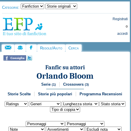
Categorie:
Registrati
o
accedi
Regole/Aiuto
Cerca
Fanfic su attori
Orlando Bloom
Serie
Crossovers
(1)
(3)
Storie Scelte
Storie più popolari
Programma Recensioni