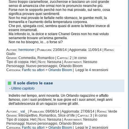
Sono troppo caramellose, zuccherose e lasciano un così grande
senso di amarezza che ormai non le pronuncio neanche più.
Forse non le sopporto perchè non ho mai provato, sul serio, cosa
significa provare quei sentimenti.
Non ho mai provato le farfalle nello stomaco, le gambe molli, la
tremarella e l'aumento della temperatura corporea.
Che poi, spiegata così, sembra quasi di avere la febbre invece di
essere innamorati.
Ma infondo io, la dolce e solare Chanel Gress non ho mai voluto
seriamente trovare un'anima gemella.
Non ne ho bisogno, io... o forse si?
Autore:
hermioner
|
Pubblicata:
23/08/14 | Aggiornata: 11/09/14 |
Rating:
Giallo
Genere:
Commedia, Romantico |
Capitoli:
2 | In corso
Tipo di coppia: Het |
Note:
Nessuna |
Avvertimenti:
Nessuno
Personaggi: Nuovo personaggio, Orlando Bloom
Categoria:
Fanfic su attori
>
Orlando Bloom
| Leggi le
4
recensioni
Il sole dietro le case
-
Ultimo capitolo
Indietro nel tempo, anni novanta. Un Orlando ragazzino e affatto
famoso, con i suoi problemi, le sue gioie ed i suoi amori, negli anni
dell'adolescenza di un ragazzo come gli altri.
Autore:
_val_
|
Pubblicata:
09/08/14 | Aggiornata: 27/08/14 |
Rating:
Verde
Genere:
Introspettivo, Romantico, Slice of life |
Capitoli:
3 | In corso
Tipo di coppia: Het |
Note:
Nessuna |
Avvertimenti:
Nessuno
Personaggi: Nuovo personaggio, Orlando Bloom
Categoria:
Fanfic su attori
>
Orlando Bloom
| Leggi le
2
recensioni