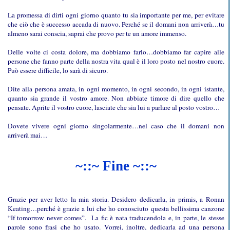
La promessa di dirti ogni giorno quanto tu sia importante per me, per evitare
che ciò che è successo accada di nuovo. Perché se il domani non arriverà…tu
almeno sarai conscia, saprai che provo per te un amore immenso.
Delle volte ci costa dolore, ma dobbiamo farlo…dobbiamo far capire alle
persone che fanno parte della nostra vita qual è il loro posto nel nostro cuore.
Può essere difficile, lo sarà di sicuro.
Dite alla persona amata, in ogni momento, in ogni secondo, in ogni istante,
quanto sia grande il vostro amore. Non abbiate timore di dire quello che
pensate. Aprite il vostro cuore, lasciate che sia lui a parlare al posto vostro…
Dovete vivere ogni giorno singolarmente…nel caso che il domani non
arriverà mai…
~::~ Fine ~::~
Grazie per aver letto la mia storia. Desidero dedicarla, in primis, a Ronan
Keating…perché è grazie a lui che ho conosciuto questa bellissima canzone
“If tomorrow never comes”.
La fic è nata traducendola e, in parte, le stesse
parole sono frasi che ho usato. Vorrei, inoltre, dedicarla ad una persona