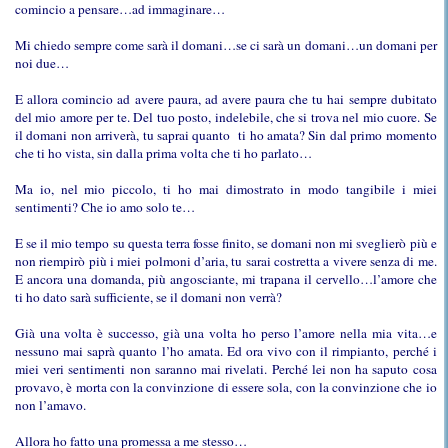
comincio a pensare…ad immaginare…
Mi chiedo sempre come sarà il domani…se ci sarà un domani…un domani per
noi due…
E allora comincio ad avere paura, ad avere paura che tu hai sempre dubitato
del mio amore per te. Del tuo posto, indelebile, che si trova nel mio cuore. Se
il domani non arriverà, tu saprai quanto
ti ho amata? Sin dal primo momento
che ti ho vista, sin dalla prima volta che ti ho parlato…
Ma io, nel mio piccolo, ti ho mai dimostrato in modo tangibile i miei
sentimenti? Che io amo solo te…
E se il mio tempo su questa terra fosse finito, se domani non mi sveglierò più e
non riempirò più i miei polmoni d’aria, tu sarai costretta a vivere senza di me.
E ancora una domanda, più angosciante, mi trapana il cervello…l’amore che
ti ho dato sarà sufficiente, se il domani non verrà?
Già una volta è successo, già una volta ho perso l’amore nella mia vita…e
nessuno mai saprà quanto l’ho amata. Ed ora vivo con il rimpianto, perché i
miei veri sentimenti non saranno mai rivelati. Perché lei non ha saputo cosa
provavo, è morta con la convinzione di essere sola, con la convinzione che io
non l’amavo.
Allora ho fatto una promessa a me stesso…