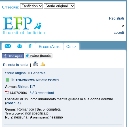
Categorie:
Registrati
o
accedi
Regole/Aiuto
Cerca
Ricorda la storia
|
Storie originali
>
Generale
If tomorrow never comes
Autore:
Shizuru117
14/07/2004
3 recensioni
I pensieri di un uomo innamorato mentre guarda la sua donna dormire......
(
continua
)
Genere:
Romantico |
Stato:
completa
Tipo di coppia:
non specificato
Note:
nessuna |
Avvertimenti:
nessuno