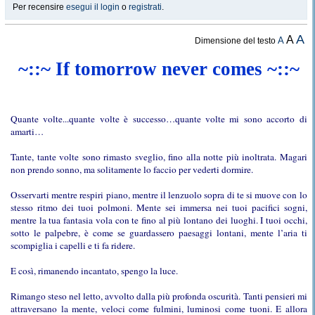
Per recensire
esegui il login
o
registrati
.
A
A
A
Dimensione del testo
~::~ If tomorrow never comes ~::~
Quante volte...quante volte è successo…quante volte mi sono accorto di
amarti…
Tante, tante volte sono rimasto sveglio, fino alla notte più inoltrata. Magari
non prendo sonno, ma solitamente lo faccio per vederti dormire.
Osservarti mentre respiri piano, mentre il lenzuolo sopra di te si muove con lo
stesso ritmo dei tuoi polmoni. Mente sei immersa nei tuoi pacifici sogni,
mentre la tua fantasia vola con te fino al più lontano dei luoghi. I tuoi occhi,
sotto le palpebre, è come se guardassero paesaggi lontani, mente l’aria ti
scompiglia i capelli e ti fa ridere.
E così, rimanendo incantato, spengo la luce.
Rimango steso nel letto, avvolto dalla più profonda oscurità. Tanti pensieri mi
attraversano la mente, veloci come fulmini, luminosi come tuoni. E allora