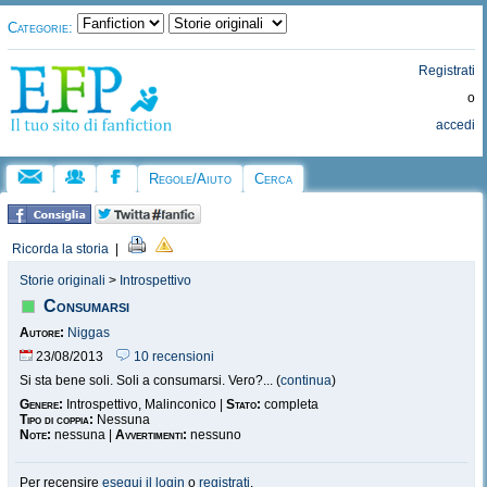
Categorie:
Registrati
o
accedi
Regole/Aiuto
Cerca
Ricorda la storia
|
Storie originali
>
Introspettivo
Consumarsi
Autore:
Niggas
23/08/2013
10 recensioni
Si sta bene soli. Soli a consumarsi. Vero?... (
continua
)
Genere:
Introspettivo, Malinconico |
Stato:
completa
Tipo di coppia:
Nessuna
Note:
nessuna |
Avvertimenti:
nessuno
Per recensire
esegui il login
o
registrati
.