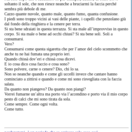
soltanto il sole, che non riesce neanche a bruciarmi la faccia perché
sembra più debole di me.
Cazzo quante nuvole, quanto male, quanto fumo, quanta confusione.
I piedi sono troppo vicini ai vasi delle piante, i capelli che penzolano giù
dal fondo della ringhiera e la cenere per terra.
Si sta bene sdraiati in questa terrazza. Si sta male all’improvviso in questo
corpo. Si sta male o bene ad occhi chiusi? Si sta bene soli. Soli a
consumarsi.
Vero?
Consumarsi come questa sigaretta che per l’amor del cielo scommetto che
anche tu ne hai fumata una proprio ieri.
Quando chissà dov’eri e chissà cosa dicevi.
E io cosa dico cosa faccio e cosa sono?
Sono polvere, carne o cenere? Dio, chi lo sa.
Non so neanche quando e come gli uccelli invece che cantare hanno
cominciato a zittirsi e quando e come mi sono risvegliata con la faccia
salata.
Da quanto non piangevo? Da quanto non piangi?
Vorrei fumarne un’altra ma porto via l’accendino e porto via il mio corpo
pesto di calci che mi sono tirata da sola.
Come sempre. Come ogni volta.
Come tutto.