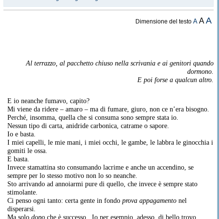
A
A
A
Dimensione del testo
Al terrazzo, al pacchetto chiuso nella scrivania e ai genitori quando
dormono.
E poi forse a qualcun altro.
E io neanche fumavo, capito?
Mi viene da ridere – amaro – ma di fumare, giuro, non ce n’era bisogno.
Perché, insomma, quella che si consuma sono sempre stata io.
Nessun tipo di carta, anidride carbonica, catrame o sapore.
Io e basta.
I miei capelli, le mie mani, i miei occhi, le gambe, le labbra le ginocchia i
gomiti le ossa.
E basta.
Invece stamattina sto consumando lacrime e anche un accendino, se
sempre per lo stesso motivo non lo so neanche.
Sto arrivando ad annoiarmi pure di quello, che invece è sempre stato
stimolante.
Ci penso ogni tanto: certa gente in fondo
prova appagamento
nel
disperarsi.
Ma solo
dopo
che è successo.. Io per esempio, adesso, di bello trovo