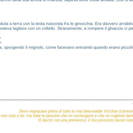
eduta a terra con la testa nascosta fra le ginocchia. Era davvero arrabbi
oteva tagliare con un coltello. Stranamente, a rompere il ghiaccio ci p
>
>
a, sporgendo il mignolo, come facevano entrambi quando erano piccoli
_______________________________________________________________
Devo ringraziare prima di tutto la mia beta-reader Vicchan (camomi
 -non solo a lei- ma tutte le persone che mi sostengono e che mi vogliono bene
Vi lascio con una premessa: il mio prossimo lavoro sar