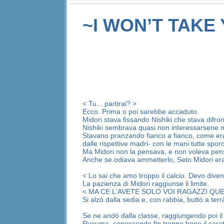
~I WON’T TAKE
350 parole (
< Tu... partirai? >
Ecco. Prima o poi sarebbe accaduto.
Midori stava fissando Nishiki che stava difro
Nishiki sembrava quasi non interessarsene mi
Stavano pranzando fianco a fianco, come era
dalle rispettive madri- con le mani tutte spor
Ma Midori non la pensava, e non voleva pen
Anche se odiava ammetterlo, Seto Midori era
< Lo sai che amo troppo il calcio. Devo dive
La pazienza di Midori raggiunse il limite.
< MA CE L'AVETE SOLO VOI RAGAZZI QUESTA F
Si alzò dalla sedia e, con rabbia, buttò a t
Se ne andò dalla classe, raggiungendo poi il t
Ryouma, conoscendo fin troppo bene il caratt