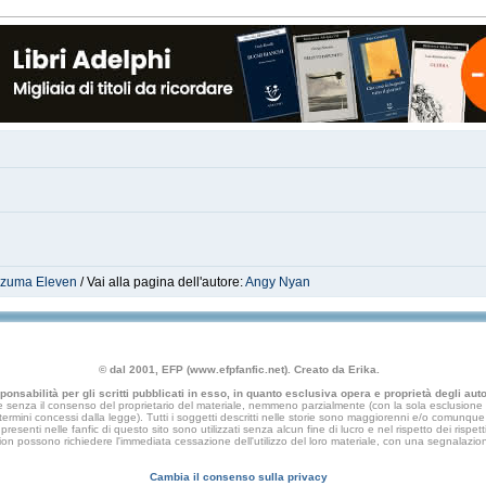
azuma Eleven
/ Vai alla pagina dell'autore:
Angy Nyan
© dal 2001, EFP (www.efpfanfic.net). Creato da Erika.
nsabilità per gli scritti pubblicati in esso, in quanto esclusiva opera e proprietà degli autor
 senza il consenso del proprietario del materiale, nemmeno parzialmente (con la sola esclusione di
e termini concessi dalla legge). Tutti i soggetti descritti nelle storie sono maggiorenni e/o comunque fi
presenti nelle fanfic di questo sito sono utilizzati senza alcun fine di lucro e nel rispetto dei rispetti
an fiction possono richiedere l'immediata cessazione dell'utilizzo del loro materiale, con una segna
Cambia il consenso sulla privacy