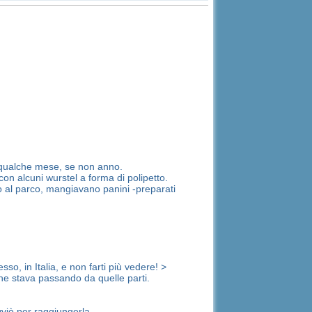
er qualche mese, se non anno.
n alcuni wurstel a forma di polipetto.
 al parco, mangiavano panini -preparati
in Italia, e non farti più vedere! >
che stava passando da quelle parti.
viò per raggiungerla.