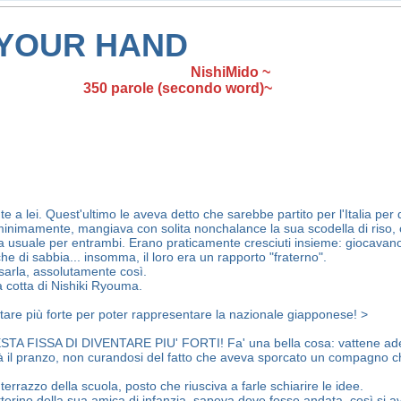
 YOUR HAND
NishiMido ~
secondo word)~
nte a lei. Quest'ultimo le aveva detto che sarebbe partito per l'Italia p
nimamente, mangiava con solita nonchalance la sua scodella di riso, co
 usuale per entrambi. Erano praticamente cresciuti insieme: giocavano
che di sabbia... insomma, il loro era un rapporto "fraterno".
sarla, assolutamente così.
 cotta di Nishiki Ryouma.
ntare più forte per poter rappresentare la nazionale giapponese! >
ISSA DI DIVENTARE PIU' FORTI! Fa' una bella cosa: vattene adesso, 
errà il pranzo, non curandosi del fatto che aveva sporcato un compagno 
errazzo della scuola, posto che riusciva a farle schiarire le idee.
erino della sua amica di infanzia, sapeva dove fosse andata, così si av