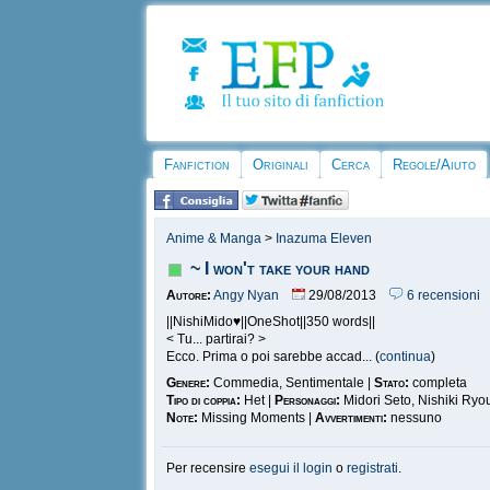
Fanfiction
Originali
Cerca
Regole/Aiuto
Anime & Manga
>
Inazuma Eleven
~ I won't take your hand
Autore:
Angy Nyan
29/08/2013
6 recensioni
||NishiMido♥||OneShot||350 words||
< Tu... partirai? >
Ecco. Prima o poi sarebbe accad... (
continua
)
Genere:
Commedia, Sentimentale |
Stato:
completa
Tipo di coppia:
Het |
Personaggi:
Midori Seto, Nishiki Ry
Note:
Missing Moments |
Avvertimenti:
nessuno
Per recensire
esegui il login
o
registrati
.