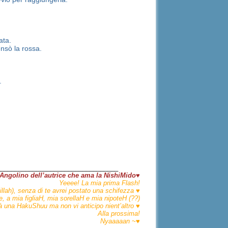
ata.
ensò la rossa.
.
__________________________________
Angolino dell’autrice che ama la NishiMido♥
Yeeee! La mia prima Flash!
llah), senza di te avrei postato una schifezza ♥
, a mia figliaH, mia sorellaH e mia nipoteH (??)
à una HakuShuu ma non vi anticipo nient’altro ♥
Alla prossima!
Nyaaaaan ~♥