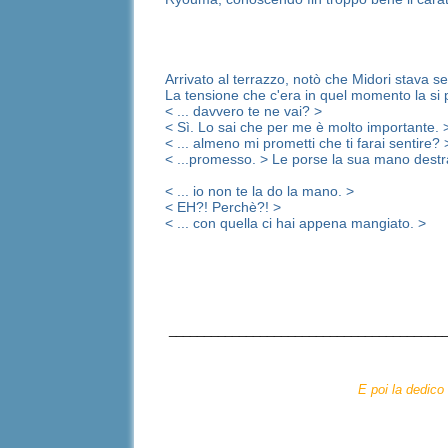
Arrivato al terrazzo, notò che Midori stava s
La tensione che c'era in quel momento la si p
< ... davvero te ne vai? >
< Sì. Lo sai che per me è molto importante. 
< ... almeno mi prometti che ti farai sentire? 
< ...promesso. > Le porse la sua mano destr
< ... io non te la do la mano. >
< EH?! Perchè?! >
< ... con quella ci hai appena mangiato. >
________________________________________
E poi la dedico