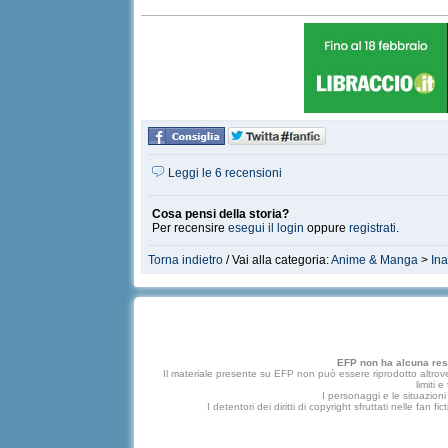
Leggi le 6 recensioni
Cosa pensi della storia?
Per recensire
esegui il login
oppure
registrati
.
Torna indietro
/ Vai alla categoria:
Anime & Manga
>
In
EFP non ha alcuna respo
Il materiale presente su EFP non può essere riprodotto altrove
limiti 
I personaggi e le situazioni 
I detentori dei diritti di copyright sfruttati nelle f