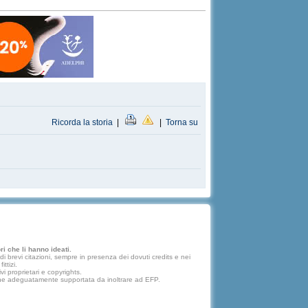
Ricorda la storia
|
|
Torna su
i che li hanno ideati.
 brevi citazioni, sempre in presenza dei dovuti credits e nei
ttizi.
vi proprietari e copyrights.
lazione adeguatamente supportata da inoltrare ad EFP.