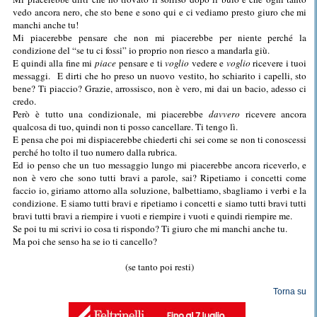
vedo ancora nero, che sto bene e sono qui e ci vediamo presto giuro che mi
manchi anche tu!
Mi piacerebbe pensare che non mi piacerebbe per niente perché la
condizione del “se tu ci fossi” io proprio non riesco a mandarla giù.
E quindi alla fine mi
piace
pensare e ti
voglio
vedere e
voglio
ricevere i tuoi
messaggi. E dirti che ho preso un nuovo vestito, ho schiarito i capelli, sto
bene? Ti piaccio? Grazie, arrossisco, non è vero, mi dai un bacio, adesso ci
credo.
Però è tutto una condizionale, mi piacerebbe
davvero
ricevere ancora
qualcosa di tuo, quindi non ti posso cancellare. Ti tengo lì.
E pensa che poi mi dispiacerebbe chiederti chi sei come se non ti conoscessi
perché ho tolto il tuo numero dalla rubrica.
Ed io penso che un tuo messaggio lungo mi piacerebbe ancora riceverlo, e
non è vero che sono tutti bravi a parole, sai? Ripetiamo i concetti come
faccio io, giriamo attorno alla soluzione, balbettiamo, sbagliamo i verbi e la
condizione. E siamo tutti bravi e ripetiamo i concetti e siamo tutti bravi tutti
bravi tutti bravi a riempire i vuoti e riempire i vuoti e quindi riempire me.
Se poi tu mi scrivi io cosa ti rispondo? Ti giuro che mi manchi anche tu.
Ma poi che senso ha se io ti cancello?
(se tanto poi resti)
Torna su