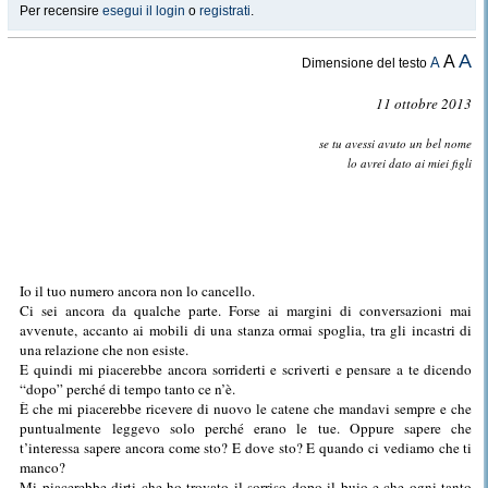
Per recensire
esegui il login
o
registrati
.
A
A
A
Dimensione del testo
11 ottobre 2013
se tu avessi avuto un bel nome
lo avrei dato ai miei figli
Io il tuo numero ancora non lo cancello.
Ci sei ancora da qualche parte. Forse ai margini di conversazioni mai
avvenute, accanto ai mobili di una stanza ormai spoglia, tra gli incastri di
una relazione che non esiste.
E quindi mi piacerebbe ancora sorriderti e scriverti e pensare a te dicendo
“dopo” perché di tempo tanto ce n’è.
È che mi piacerebbe ricevere di nuovo le catene che mandavi sempre e che
puntualmente leggevo solo perché erano le tue. Oppure sapere che
t’interessa sapere ancora come sto? E dove sto? E quando ci vediamo che ti
manco?
Mi piacerebbe dirti che ho trovato il sorriso dopo il buio e che ogni tanto