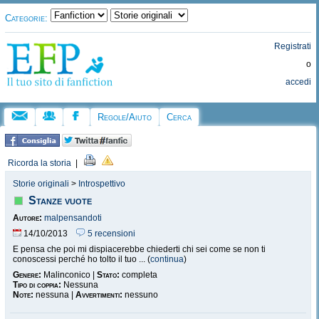
Categorie:
Registrati
o
accedi
Regole/Aiuto
Cerca
Ricorda la storia
|
Storie originali
>
Introspettivo
Stanze vuote
Autore:
malpensandoti
14/10/2013
5 recensioni
E pensa che poi mi dispiacerebbe chiederti chi sei come se non ti
conoscessi perché ho tolto il tuo ... (
continua
)
Genere:
Malinconico |
Stato:
completa
Tipo di coppia:
Nessuna
Note:
nessuna |
Avvertimenti:
nessuno