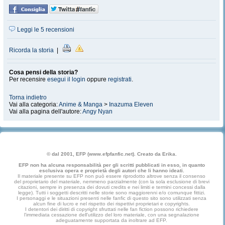
Leggi le 5 recensioni
Ricorda la storia
|
Cosa pensi della storia?
Per recensire
esegui il login
oppure
registrati
.
Torna indietro
Vai alla categoria:
Anime & Manga
>
Inazuma Eleven
Vai alla pagina dell'autore:
Angy Nyan
© dal 2001, EFP (www.efpfanfic.net). Creato da Erika.
EFP non ha alcuna responsabilità per gli scritti pubblicati in esso, in quanto
esclusiva opera e proprietà degli autori che li hanno ideati.
Il materiale presente su EFP non può essere riprodotto altrove senza il consenso
del proprietario del materiale, nemmeno parzialmente (con la sola esclusione di brevi
citazioni, sempre in presenza dei dovuti credits e nei limiti e termini concessi dalla
legge). Tutti i soggetti descritti nelle storie sono maggiorenni e/o comunque fittizi.
I personaggi e le situazioni presenti nelle fanfic di questo sito sono utilizzati senza
alcun fine di lucro e nel rispetto dei rispettivi proprietari e copyrights.
I detentori dei diritti di copyright sfruttati nelle fan fiction possono richiedere
l'immediata cessazione dell'utilizzo del loro materiale, con una segnalazione
adeguatamente supportata da inoltrare ad EFP.