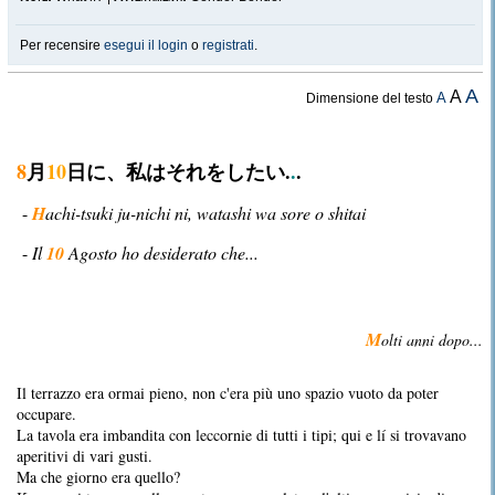
Per recensire
esegui il login
o
registrati
.
A
A
A
Dimensione del testo
8
月
10
日に、私はそれをしたい.
.
.
-
H
achi-tsuki ju-nichi ni, watashi wa sore o shitai
-
Il
10
Agosto ho desiderato che...
M
olti anni dopo...
Il terrazzo era ormai pieno, non c'era più uno spazio vuoto da poter
occupare.
La tavola era imbandita con leccornie di tutti i tipi; qui e lí si trovavano
aperitivi di vari gusti.
Ma che giorno era quello?