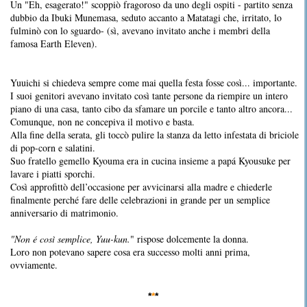
Un "Eh, esagerato!" scoppiò fragoroso da uno degli ospiti - partito senza
dubbio da Ibuki Munemasa, seduto accanto a Matatagi che, irritato, lo
fulminò con lo sguardo- (sì, avevano invitato anche i membri della
famosa Earth Eleven).
Yuuichi si chiedeva sempre come mai quella festa fosse così... importante.
I suoi genitori avevano invitato così tante persone da riempire un intero
piano di una casa, tanto cibo da sfamare un porcile e tanto altro ancora...
Comunque, non ne concepiva il motivo e basta.
Alla fine della serata, gli toccò pulire la stanza da letto infestata di briciole
di pop-corn e salatini.
Suo fratello gemello Kyouma era in cucina insieme a papá Kyousuke per
lavare i piatti sporchi.
Così approfittò dell’occasione per avvicinarsi alla madre e chiederle
finalmente perché fare delle celebrazioni in grande per un semplice
anniversario di matrimonio.
"Non é così semplice, Yuu-kun.
" rispose dolcemente la donna.
Loro non potevano sapere cosa era successo molti anni prima,
ovviamente.
*
*
*