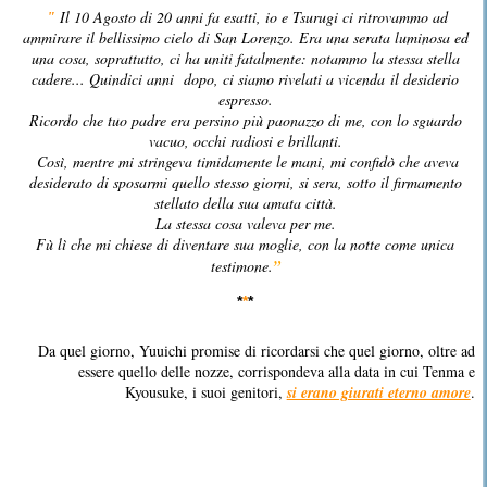
Il 10 Agosto di 20 anni fa esatti, io e Tsurugi ci ritrovammo ad
"
ammirare il bellissimo cielo di San Lorenzo. Era una serata luminosa ed
una cosa, soprattutto, ci ha uniti fatalmente: notammo la stessa stella
cadere... Quindici anni dopo, ci siamo rivelati a vicenda il desiderio
espresso.
Ricordo che tuo padre era persino più paonazzo di me, con lo sguardo
vacuo, occhi radiosi e brillanti.
Così, mentre mi stringeva timidamente le mani, mi confidò che aveva
desiderato di sposarmi quello stesso giorni, si sera, sotto il firmamento
stellato della sua amata città.
La stessa cosa valeva per me.
Fù lì che mi chiese di diventare sua moglie, con la notte come unica
testimone.
”
*
*
*
Da quel giorno, Yuuichi promise di ricordarsi che quel giorno, oltre ad
essere quello delle nozze, corrispondeva alla data in cui Tenma e
Kyousuke, i suoi genitori,
si erano giurati eterno amore
.