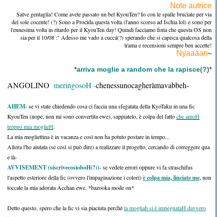
Note autrice
Salve gentaglia! Come avete passato un bel KyouTen? Io con le spalle bruciate per via
del sole cocente! (?) Sono a Procida questa volta (l'anno scorso ad Ischia lol) e sono per
l'ennesima volta in ritardo per il KyouTen day! Quindi facciamo finta che questa OS non
sia per il 10/08 :" Adesso me vado a cuccá(?) sperando che si capisca qualcosa della
trama e recensioni sempre ben accette!
Nyaaaan
~
*
arriva moglie a random che la rapisce(?
)*
ANGOLINO
meringosoH -
chenessunocagheràmavabbeh
-
AHEM
- se vi state chiedendo cosa ci faccia una sfegatata della KyoTaku in una fic
KyouTen (nope, non mi sono convertita ewe), sappiatelo, è colpa del fatto
che amoH
troppo mia moglieH
.
La mia mogliettina è in vacanza e così non ha potuto postare in tempo...
Allora l'ho aiutata (se così si può dire) a realizzare il progetto, cercando di correggere qua
e là-
AVVISEMENT (siscrivecosìoboH(?))
- se vedete errori oppure vi fa straschifus
l'aspetto esteriore della fic (ovvero l'impaginazione i colori)
è colpa mia, linciate me,
non
toccate la mia adorata Acchan ewe. *bazooka mode on*
Detto questo, spero che la fic vi sia piaciuta perchè
la mogliah si è impegnataH davvero