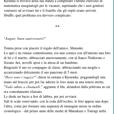
Kyouma si trovava nella sua stanza a completare l'ultimo esercizio di
matematica assegnatogli per le vacanze, aspettando che i suoi genitori
venissero ad avvisare lui e il fratello che gli ospiti erano arrivati.
Sbuffò; quel problema era davvero complicato.
*
*
*
"
Auguri, buon anniversario
!"
Tenma prese con piacere il regalo dell'amico, Shinsuke.
Lo aprì e ne rimase contentissima: era una cornice con all'interno una foto
di lei e il marito, abbracciati amorosamente, con al fianco Nishizono e
Sorano Aoi, novelli sposi e in attesa di un bambino.
Ringraziò il suo ex-compagno di classe, abbracciando sua moglie e
accarezzando dolcemente il suo pancione di 5 mesi.
"
Dove sono i ragazzi?
" chiese la castana a Kyousuke, poggiandogli una
mano sul braccio per poi far aderire le loro mani in una tenera stretta.
"
Vado subito a chiamarli.
" aggiunse il blu, alzandosi dalla poltrona su cui
era comodamente rilassato.
Le diede un bacio a fior di labbra, per poi avviarsi.
Salì le scale osservando, con la coda dell'occhio, le foto appese una dopo
l'altra, come per formare una sequenza di immagini messe in ordine
cronologico - dal primo anno delle medie di Matsukaze e Tsurugi nella