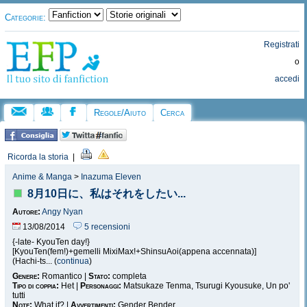
Categorie:
Registrati
o
accedi
Regole/Aiuto
Cerca
Ricorda la storia
|
Anime & Manga
>
Inazuma Eleven
8月10日に、私はそれをしたい...
Autore:
Angy Nyan
13/08/2014
5 recensioni
{-late- KyouTen day!}
[KyouTen(fem!)+gemelli MixiMax!+ShinsuAoi(appena accennata)]
(Hachi-ts... (
continua
)
Genere:
Romantico |
Stato:
completa
Tipo di coppia:
Het |
Personaggi:
Matsukaze Tenma, Tsurugi Kyousuke, Un po'
tutti
Note:
What if? |
Avvertimenti:
Gender Bender