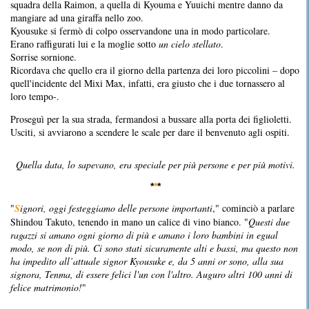
squadra della Raimon, a quella di Kyouma e Yuuichi mentre danno da
mangiare ad una giraffa nello zoo.
Kyousuke si fermò di colpo osservandone una in modo particolare.
Erano raffigurati lui e la moglie sotto
un cielo stellato
.
Sorrise sornione.
Ricordava che quello era il giorno della partenza dei loro piccolini – dopo
quell'incidente del Mixi Max, infatti, era giusto che i due tornassero al
loro tempo-.
Proseguì per la sua strada, fermandosi a bussare alla porta dei figlioletti.
Usciti, si avviarono a scendere le scale per dare il benvenuto agli ospiti.
Quella data, lo sapevano, era speciale per più persone e per più motivi.
*
*
*
"
S
ignori, oggi festeggiamo delle persone importanti
," cominciò a parlare
Shindou Takuto, tenendo in mano un calice di vino bianco. "
Questi due
ragazzi si amano ogni giorno di più e amano i loro bambini in egual
modo, se non di più. Ci sono stati sicuramente alti e bassi, ma questo non
ha impedito all’attuale signor Kyousuke e, da 5 anni or sono, alla sua
signora, Tenma, di essere felici l'un con l'altro. Auguro altri 100 anni di
felice matrimonio!
"