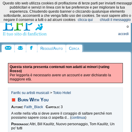
Questo sito web utilizza cookies di profilazione di terze parti per inviarti messaggi
Categorie:
pubblicitari e servizi in linea con le tue preferenze e per migliorare la tua
esperienza. Chiudendo questo banner o cliccando qualunque elemento
sottostante, acconsenti a che venga fatto uso dei cookies. Se vuoi sapere altro o
Registrati
negare il consenso a tutti o ad alcuni cookies
clicca qui
chiudi il messaggio
o
accedi
Regole/Aiuto
Cerca
Questa storia presenta contenuti non adatti ai minori (rating
Rosso)
Per leggerla è necessario avere un account e aver dichiarato la
maggiore età.
Fanfic su artisti musicali
>
Tokio Hotel
Burn With You
Autore:
Faith_Black
Capitolo:
3
A volte nella vita si deve avere il coraggio di saltare perché non
possiamo sapere cosa ci aspetta d... (
continua
)
Personaggi:
Altri, Bill Kaulitz, Nuovo personaggio, Tom Kaulitz, Un
po' tutti