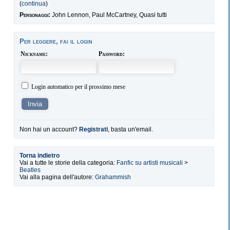
(
continua
)
Personaggi:
John Lennon, Paul McCartney, Quasi tutti
Per leggere, fai il login
Nickname:
Password:
Login automatico per il prossimo mese
Non hai un account?
Registrati
, basta un'email.
Torna indietro
Vai a tutte le storie della categoria:
Fanfic su artisti musicali
>
Beatles
Vai alla pagina dell'autore:
Grahammish