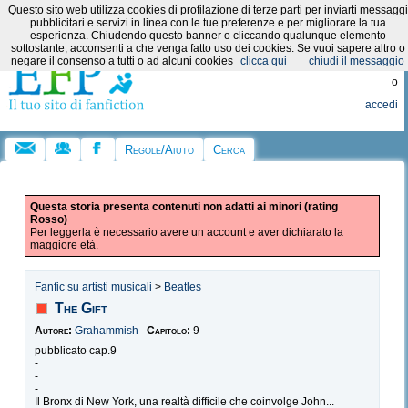
Questo sito web utilizza cookies di profilazione di terze parti per inviarti messaggi
Categorie:
pubblicitari e servizi in linea con le tue preferenze e per migliorare la tua
esperienza. Chiudendo questo banner o cliccando qualunque elemento
sottostante, acconsenti a che venga fatto uso dei cookies. Se vuoi sapere altro o
Registrati
negare il consenso a tutti o ad alcuni cookies
clicca qui
chiudi il messaggio
o
accedi
Regole/Aiuto
Cerca
Questa storia presenta contenuti non adatti ai minori (rating
Rosso)
Per leggerla è necessario avere un account e aver dichiarato la
maggiore età.
Fanfic su artisti musicali
>
Beatles
The Gift
Autore:
Grahammish
Capitolo:
9
pubblicato cap.9
-
-
-
Il Bronx di New York, una realtà difficile che coinvolge John...