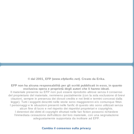
© dal 2001, EFP (www.efpfanfic.net). Creato da Erika.
EFP non ha alcuna responsabilità per gli scritti pubblicati in esso, in quanto
esclusiva opera e proprietà degli autori che li hanno ideati.
Il materiale presente su EFP non può essere riprodotto altrove senza il consenso
del proprietario del materiale, nemmeno parzialmente (con la sola esclusione di brevi
citazioni, sempre in presenza dei dovuti credits e nei limiti e termini concessi dalla
legge). Tutti i soggetti descritti nelle storie sono maggiorenni e/o comunque fittizi.
I personaggi e le situazioni presenti nelle fanfic di questo sito sono utilizzati senza
alcun fine di lucro e nel rispetto dei rispettivi proprietari e copyrights.
I detentori dei diritti di copyright sfruttati nelle fan fiction possono richiedere
l'immediata cessazione dell'utilizzo del loro materiale, con una segnalazione
adeguatamente supportata da inoltrare ad EFP.
Cambia il consenso sulla privacy