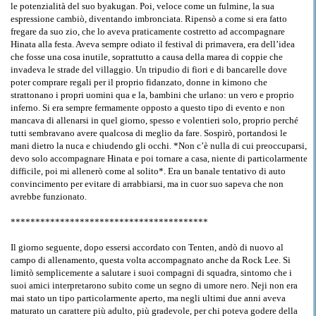
le potenzialità del suo byakugan. Poi, veloce come un fulmine, la sua
espressione cambiò, diventando imbronciata. Ripensò a come si era fatto
fregare da suo zio, che lo aveva praticamente costretto ad accompagnare
Hinata alla festa. Aveva sempre odiato il festival di primavera, era dell’idea
che fosse una cosa inutile, soprattutto a causa della marea di coppie che
invadeva le strade del villaggio. Un tripudio di fiori e di bancarelle dove
poter comprare regali per il proprio fidanzato, donne in kimono che
strattonano i propri uomini qua e la, bambini che urlano: un vero e proprio
inferno. Si era sempre fermamente opposto a questo tipo di evento e non
mancava di allenarsi in quel giorno, spesso e volentieri solo, proprio perché
tutti sembravano avere qualcosa di meglio da fare. Sospirò, portandosi le
mani dietro la nuca e chiudendo gli occhi. *Non c’è nulla di cui preoccuparsi,
devo solo accompagnare Hinata e poi tornare a casa, niente di particolarmente
difficile, poi mi allenerò come al solito*. Era un banale tentativo di auto
convincimento per evitare di arrabbiarsi, ma in cuor suo sapeva che non
avrebbe funzionato.
****************************************
Il giorno seguente, dopo essersi accordato con Tenten, andò di nuovo al
campo di allenamento, questa volta accompagnato anche da Rock Lee. Si
limitò semplicemente a salutare i suoi compagni di squadra, sintomo che i
suoi amici interpretarono subito come un segno di umore nero. Neji non era
mai stato un tipo particolarmente aperto, ma negli ultimi due anni aveva
maturato un carattere più adulto, più gradevole, per chi poteva godere della