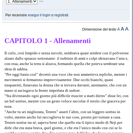
>>
Per recensire
esegui il login
o
registrati
.
A
A
A
Dimensione del testo
CAPITOLO 1 - Allenamenti
Il cielo, così limpido e senza nuvole, sembrava quasi stridere con il polverone
alzato dallo spiazzo sottostante: il turbinio di armi e colpi sferzavano l’aria e,
con essa, anche la terra si alzava, formando quella che poteva sembrare una
sfera di sabbia.
“Per oggi basta così” decretò una voce che non ammetteva repliche, mentre i
movimenti si fermarono improvvisamente. Due occhi bianchi, quasi
trasparenti, fissavano la donna che si trovava davanti, ansimante, che con un
mano si asciugava la fronte imperlata di sudore.
“Sta diventando ogni giorno più difficile riuscire a starti dietro” disse lei, con
un bel sorriso, mentre con un gesto veloce raccolse il rotolo che giaceva per
terra.
“Anche tu sei migliorata, Tenten” asserì l’altro, con un leggero sorriso in
volto, mentre anche lui raccoglieva le sue cose, pronto per tornare a casa.
Tenten sorrise tra sé, sapeva bene che quello era il tipico modo di Neji per
dirle che era stata brava, quel giorno, e che era l’unico modo con cui se lo