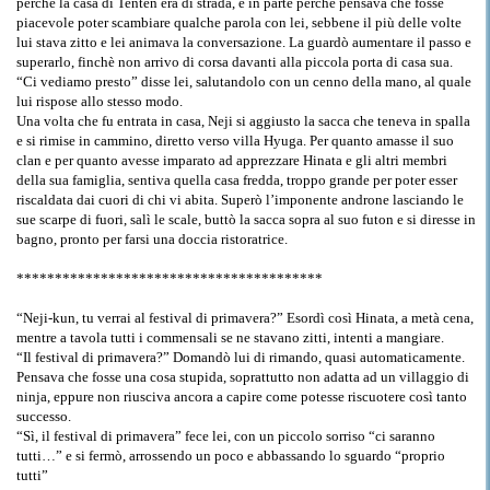
perché la casa di Tenten era di strada, e in parte perché pensava che fosse
piacevole poter scambiare qualche parola con lei, sebbene il più delle volte
lui stava zitto e lei animava la conversazione. La guardò aumentare il passo e
superarlo, finchè non arrivo di corsa davanti alla piccola porta di casa sua.
“Ci vediamo presto” disse lei, salutandolo con un cenno della mano, al quale
lui rispose allo stesso modo.
Una volta che fu entrata in casa, Neji si aggiusto la sacca che teneva in spalla
e si rimise in cammino, diretto verso villa Hyuga. Per quanto amasse il suo
clan e per quanto avesse imparato ad apprezzare Hinata e gli altri membri
della sua famiglia, sentiva quella casa fredda, troppo grande per poter esser
riscaldata dai cuori di chi vi abita. Superò l’imponente androne lasciando le
sue scarpe di fuori, salì le scale, buttò la sacca sopra al suo futon e si diresse in
bagno, pronto per farsi una doccia ristoratrice.
****************************************
“Neji-kun, tu verrai al festival di primavera?” Esordì così Hinata, a metà cena,
mentre a tavola tutti i commensali se ne stavano zitti, intenti a mangiare.
“Il festival di primavera?” Domandò lui di rimando, quasi automaticamente.
Pensava che fosse una cosa stupida, soprattutto non adatta ad un villaggio di
ninja, eppure non riusciva ancora a capire come potesse riscuotere così tanto
successo.
“Sì, il festival di primavera” fece lei, con un piccolo sorriso “ci saranno
tutti…” e si fermò, arrossendo un poco e abbassando lo sguardo “proprio
tutti”