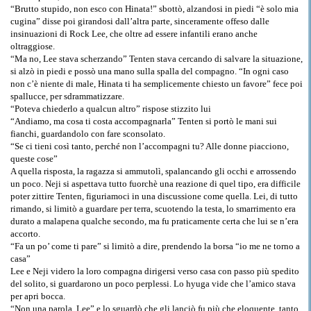
“Brutto stupido, non esco con Hinata!” sbottò, alzandosi in piedi “è solo mia
cugina” disse poi girandosi dall’altra parte, sinceramente offeso dalle
insinuazioni di Rock Lee, che oltre ad essere infantili erano anche
oltraggiose.
“Ma no, Lee stava scherzando” Tenten stava cercando di salvare la situazione,
si alzò in piedi e possò una mano sulla spalla del compagno. “In ogni caso
non c’è niente di male, Hinata ti ha semplicemente chiesto un favore” fece poi
spallucce, per sdrammatizzare.
“Poteva chiederlo a qualcun altro” rispose stizzito lui
“Andiamo, ma cosa ti costa accompagnarla” Tenten si portò le mani sui
fianchi, guardandolo con fare sconsolato.
“Se ci tieni così tanto, perché non l’accompagni tu? Alle donne piacciono,
queste cose”
A quella risposta, la ragazza si ammutolì, spalancando gli occhi e arrossendo
un poco. Neji si aspettava tutto fuorchè una reazione di quel tipo, era difficile
poter zittire Tenten, figuriamoci in una discussione come quella. Lei, di tutto
rimando, si limitò a guardare per terra, scuotendo la testa, lo smarrimento era
durato a malapena qualche secondo, ma fu praticamente certa che lui se n’era
accorto.
“Fa un po’ come ti pare” si limitò a dire, prendendo la borsa “io me ne torno a
casa”
Lee e Neji videro la loro compagna dirigersi verso casa con passo più spedito
del solito, si guardarono un poco perplessi. Lo hyuga vide che l’amico stava
per apri bocca.
“Non una parola, Lee” e lo sguardò che gli lanciò fu più che eloquente, tanto