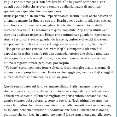
voglio che tu rimanga se non desideri farlo” e lo guardò sorridendo, con
quegli occhi dolci che avevano sempre quella sfumatura di supplica,
specialmente quando chiedeva qualcosa.
Rimase per un po’ in silenzio, imperscrutabile, mentre i suoi occhi passavano
alternativamente da Hinata a suo zio. Hiashi aveva assistito alla scena senza
aprir bocca, continuando a mangiare, lanciando di tanto in tanto delle
occhiate alla figlia. La tensione era quasi palpabile, Neji che si rifiutava di
dare una qualsiasi risposta, e Hinata che continuava a guardarlo, speranzosa.
Anche i servitori stavano guardando la scena, curiosi e divertiti allo stesso
tempo, raramente le cene in casa Hyuga erano così, come dire, “animate”.
“Non penso sia una cattiva idea, vero Neji?” a rompere il silenzio fu il
capoclan. In realtà la sua fu più una domanda retorica che altro, a giudicare
dallo sguardo che lanciò al nipote, un misto di sarcasmo ed autorità. Per un
attimo il ragazzo rimase perplesso, poi sospirò
“Va bene” esordì con voce forte e alterata, il sopracciglio alzato, sintomo di
un umore non proprio ottimo. Hinata sorrise raggiante, mentre a Neji sfuggì il
numero di volte che sua cugina gli disse grazie.
Quella sera si buttò sul letto veramente sfinito, l’allenamento lo aveva
stancato parecchio, anzi, ultimamente tornava sempre dai suoi allenamenti
abbastanza spossato. *Tenten è migliorata* pensò subito, toccandosi una
gamba e sentendola dolorante, sotto le sue dita. Negli ultimi due anni non
aveva fatto altro che intervallare missioni ed allenamenti con i suoi compagni
di squadra, sebbene trovasse più soddisfazione nell’allenarsi con la donna,
piuttosto che con Lee, in particolare perché le sue armi mettevano alla prova