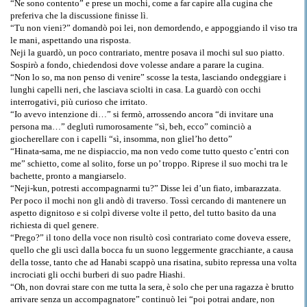
“Ne sono contento” e prese un mochi, come a far capire alla cugina che
preferiva che la discussione finisse lì.
“Tu non vieni?” domandò poi lei, non demordendo, e appoggiando il viso tra
le mani, aspettando una risposta.
Neji la guardò, un poco contrariato, mentre posava il mochi sul suo piatto.
Sospirò a fondo, chiedendosi dove volesse andare a parare la cugina.
“Non lo so, ma non penso di venire” scosse la testa, lasciando ondeggiare i
lunghi capelli neri, che lasciava sciolti in casa. La guardò con occhi
interrogativi, più curioso che irritato.
“Io avevo intenzione di…” si fermò, arrossendo ancora “di invitare una
persona ma…” deglutì rumorosamente “sì, beh, ecco” cominciò a
giocherellare con i capelli “sì, insomma, non gliel’ho detto”
“Hinata-sama, me ne dispiaccio, ma non vedo come tutto questo c’entri con
me” schietto, come al solito, forse un po’ troppo. Riprese il suo mochi tra le
bachette, pronto a mangiarselo.
“Neji-kun, potresti accompagnarmi tu?” Disse lei d’un fiato, imbarazzata.
Per poco il mochi non gli andò di traverso. Tossì cercando di mantenere un
aspetto dignitoso e si colpì diverse volte il petto, del tutto basito da una
richiesta di quel genere.
“Prego?” il tono della voce non risultò così contrariato come doveva essere,
quello che gli uscì dalla bocca fu un suono leggermente gracchiante, a causa
della tosse, tanto che ad Hanabi scappò una risatina, subito repressa una volta
incrociati gli occhi burberi di suo padre Hiashi.
“Oh, non dovrai stare con me tutta la sera, è solo che per una ragazza è brutto
arrivare senza un accompagnatore” continuò lei “poi potrai andare, non