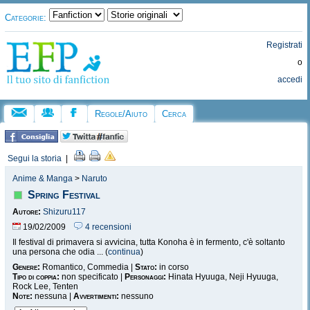
Categorie:
Registrati
o
accedi
Regole/Aiuto
Cerca
Segui la storia
|
Anime & Manga
>
Naruto
Spring Festival
Autore:
Shizuru117
19/02/2009
4 recensioni
Il festival di primavera si avvicina, tutta Konoha è in fermento, c'è soltanto
una persona che odia ... (
continua
)
Genere:
Romantico, Commedia |
Stato:
in corso
Tipo di coppia:
non specificato |
Personaggi:
Hinata Hyuuga, Neji Hyuuga,
Rock Lee, Tenten
Note:
nessuna |
Avvertimenti:
nessuno