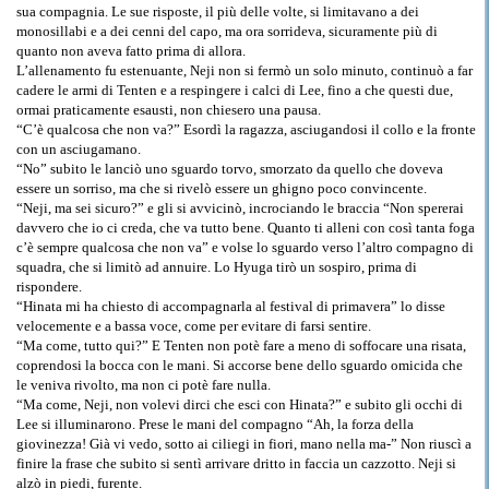
sua compagnia. Le sue risposte, il più delle volte, si limitavano a dei
monosillabi e a dei cenni del capo, ma ora sorrideva, sicuramente più di
quanto non aveva fatto prima di allora.
L’allenamento fu estenuante, Neji non si fermò un solo minuto, continuò a far
cadere le armi di Tenten e a respingere i calci di Lee, fino a che questi due,
ormai praticamente esausti, non chiesero una pausa.
“C’è qualcosa che non va?” Esordì la ragazza, asciugandosi il collo e la fronte
con un asciugamano.
“No” subito le lanciò uno sguardo torvo, smorzato da quello che doveva
essere un sorriso, ma che si rivelò essere un ghigno poco convincente.
“Neji, ma sei sicuro?” e gli si avvicinò, incrociando le braccia “Non spererai
davvero che io ci creda, che va tutto bene. Quanto ti alleni con così tanta foga
c’è sempre qualcosa che non va” e volse lo sguardo verso l’altro compagno di
squadra, che si limitò ad annuire. Lo Hyuga tirò un sospiro, prima di
rispondere.
“Hinata mi ha chiesto di accompagnarla al festival di primavera” lo disse
velocemente e a bassa voce, come per evitare di farsi sentire.
“Ma come, tutto qui?” E Tenten non potè fare a meno di soffocare una risata,
coprendosi la bocca con le mani. Si accorse bene dello sguardo omicida che
le veniva rivolto, ma non ci potè fare nulla.
“Ma come, Neji, non volevi dirci che esci con Hinata?” e subito gli occhi di
Lee si illuminarono. Prese le mani del compagno “Ah, la forza della
giovinezza! Già vi vedo, sotto ai ciliegi in fiori, mano nella ma-” Non riuscì a
finire la frase che subito si sentì arrivare dritto in faccia un cazzotto. Neji si
alzò in piedi, furente.