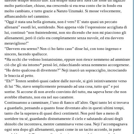
sarebbe sempre sentito dire. Era sempre stata dell’idea che fosse un ragazzo
molto particolare, chiuso, ma crescendo si era resa conto che in fondo era
molto cambiato, e tutto grazie a Naruto Uzumaki. Si mosse velocemente,
affiancandolo nel cammino.
“Oggi è stata una bella giornata, non è vero? E’ stato quasi un peccato
allenarsi” esordì lei, sorridendo. Non appena vide l’espressione accigliata di
lui, continuò “non fraintendermi, non sto dicendo che non mi piacciono gli
allenamenti, però il cielo era completamente senza nuvole, ed era davvero
meraviglioso!”
“Davvero era sereno? Non ci ho fatto caso” disse lui, con tono ingenuo e
sincero, facendo spallucce.
*Ha occhi che vedono lontanissimo, eppure non riesce nemmeno ad ammirare
ciò che gli sta intorno* pensò lei, ridacchiando senza nemmeno accorgersene.
“Ho detto qualcosa di divertente?” Neji inarcò un sopracciglio, incrociando
le braccia al petto.
“Eh?” Tenten sembrò quasi cadere dalle nuvole, si girò istintivamente verso
di lui “No, stavo semplicemente pensando ad una cosa, tutto qui” e poi
sorrise. Si accorse di non averlo convinto del tutto, ma sapeva bene che non
avrebbe ribattuto, non era nel suo carattere.
Continuarono a camminare, l’uno di fianco all’altro. Ogni tanto lei si trovava
a guardarlo, pensando a quanto fosse diventato alto in questi ultimi tempi,
tanto che la superava di quasi dieci centimetri. Non potè fare a meno di
sorridere tra sé, guardando distrattamente il cielo e salutando alcuni degli
shinobi che incontrava, mentre camminava verso casa. Neji l’accompagnava
ogni sera dopo gli allenamenti, quasi come in un tacito accordo, in parte