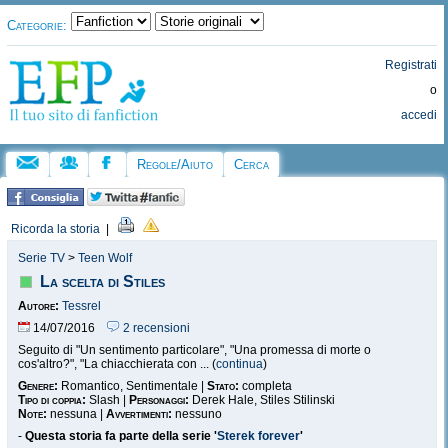
Categorie:
Registrati
o
accedi
Regole/Aiuto
Cerca
Ricorda la storia
|
Serie TV
>
Teen Wolf
La scelta di Stiles
Autore:
Tessrel
14/07/2016
2 recensioni
Seguito di "Un sentimento particolare", "Una promessa di morte o
cos'altro?", "La chiacchierata con ... (
continua
)
Genere:
Romantico, Sentimentale |
Stato:
completa
Tipo di coppia:
Slash |
Personaggi:
Derek Hale, Stiles Stilinski
Note:
nessuna |
Avvertimenti:
nessuno
-
Questa storia fa parte della serie '
Sterek forever
'