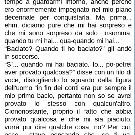
tempo a guardarmi intorno, anche perché
ero enormemente impegnato nel mio piano
decennale per conquistarla. Ma prima...
ehm, diciamo pure che mi hai sorpreso e
che mi sono sorpreso da solo. Insomma,
quando tu mi hai... qua-quando mi hai...”
“Baciato? Quando ti ho baciato?” gli andò
in soccorso.
“Sì... quando mi hai baciato. Io... po-potrei
aver provato qualcosa?” disse con un filo di
voce, distogliendo lo sguardo dalla figura
dell'uomo “in fin dei conti era pur sempre il
mio primo bacio, pertanto non so se avrei
provato lo stesso con qualcun'altro.
Ciononostante, proprio il fatto che abbia
provato qualcosa e che mi sia piaciuto,
vorrà pur dire qualche cosa, no? Per cui,
ecco... stavo pensando che, se ti va,