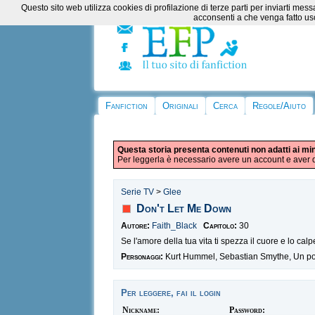
Questo sito web utilizza cookies di profilazione di terze parti per inviarti m
acconsenti a che venga fatto uso
Fanfiction
Originali
Cerca
Regole/Aiuto
Questa storia presenta contenuti non adatti ai mi
Per leggerla è necessario avere un account e aver d
Serie TV
>
Glee
Don't Let Me Down
Autore:
Faith_Black
Capitolo:
30
Se l'amore della tua vita ti spezza il cuore e lo calpe
Personaggi:
Kurt Hummel, Sebastian Smythe, Un po' 
Per leggere, fai il login
Nickname:
Password: