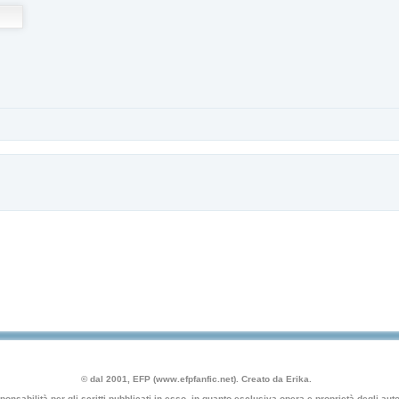
© dal 2001, EFP (www.efpfanfic.net). Creato da Erika.
nsabilità per gli scritti pubblicati in esso, in quanto esclusiva opera e proprietà degli autor