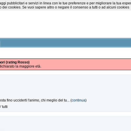
essaggi pubblicitari e servizi in linea con le tue preferenze e per migliorare la tu
 dei cookies. Se vuoi sapere altro o negare il consenso a tutti o ad alcuni cookies
nori (rating Rosso)
ichiarato la maggiore età.
sta fino ucciderti l'animo, chi meglio del tu... (
continua
)
tutti