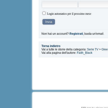
Login automatico per il prossimo mese
Non hai un account?
Registrati
, basta un'email.
Torna indietro
Vai a tutte le storie della categoria:
Serie TV
>
Glee
Vai alla pagina dell'autore:
Faith_Black
EFP non ha alcuna respo