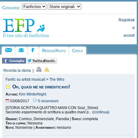
Categorie:
Registrati
o
accedi
Regole/Aiuto
Cerca
Ricorda la storia
|
Fanfic su artisti musicali
>
The Who
Oh, quasi me ne dimenticavo!
Autore:
Kim WinterNight
03/08/2017
5 recensioni
[STORIA SCRITTA A QUATTRO MANI CON Soul_Shine]
Secondo esperimento di scrittura a quattro mani p... (
continua
)
Genere:
Comico, Demenziale, Parodia |
Stato:
completa
Tipo di coppia:
Nessuna
Note:
Nonsense |
Avvertimenti:
nessuno