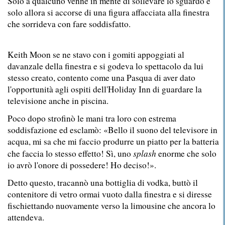
Solo a qualcuno venne in mente di sollevare lo sguardo e
solo allora si accorse di una figura affacciata alla finestra
che sorrideva con fare
soddisfatto.
Keith Moon se ne stavo con i gomiti appoggiati al
davanzale della finestra e si godeva lo spettacolo da lui
stesso creato, contento come una Pasqua di aver dato
l'opportunità agli ospiti dell'Holiday Inn di guardare la
televisione anche in piscina.
Poco dopo strofinò le mani tra loro con estrema
soddisfazione ed esclamò: «Bello il suono del televisore in
acqua, mi sa che mi faccio produrre un piatto per la batteria
splash
che faccia lo stesso effetto! Sì, uno
enorme che solo
io avrò l'onore di possedere! Ho deciso!».
Detto questo, tracannò una bottiglia di vodka, buttò il
contenitore di vetro ormai vuoto dalla finestra e si diresse
fischiettando nuovamente verso la limousine che ancora lo
attendeva.