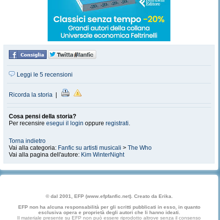
Leggi le 5 recensioni
Ricorda la storia
|
Cosa pensi della storia?
Per recensire
esegui il login
oppure
registrati
.
Torna indietro
Vai alla categoria:
Fanfic su artisti musicali
>
The Who
Vai alla pagina dell'autore:
Kim WinterNight
© dal 2001, EFP (www.efpfanfic.net). Creato da Erika.
EFP non ha alcuna responsabilità per gli scritti pubblicati in esso, in quanto
esclusiva opera e proprietà degli autori che li hanno ideati.
Il materiale presente su EFP non può essere riprodotto altrove senza il consenso