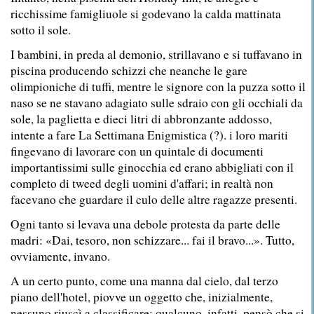
ricchissime famigliuole si godevano la calda mattinata
sotto il sole.
I bambini, in preda al demonio, strillavano e si tuffavano in
piscina producendo schizzi che neanche le gare
olimpioniche di tuffi, mentre le signore con la puzza sotto il
naso se ne stavano adagiato sulle sdraio con gli occhiali da
sole, la paglietta e dieci litri di abbronzante addosso,
intente a fare La Settimana Enigmistica (?). i loro mariti
fingevano di lavorare con un quintale di documenti
importantissimi sulle ginocchia ed erano abbigliati con il
completo di tweed degli uomini d'affari; in realtà non
facevano che guardare il culo delle altre ragazze presenti.
Ogni tanto si levava una debole protesta da parte delle
madri: «Dai, tesoro, non schizzare... fai il bravo...». Tutto,
ovviamente, invano.
A un certo punto, come una manna dal cielo, dal terzo
piano dell'hotel, piovve un oggetto che, inizialmente,
nessuno riuscì a classificare; qualcuno, infatti, pensò che si