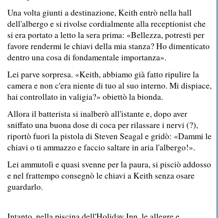
Una volta giunti a destinazione, Keith entrò nella hall
dell'albergo e si rivolse cordialmente alla receptionist che
si era portato a letto la sera prima: «Bellezza, potresti per
favore rendermi le chiavi della mia stanza? Ho dimenticato
dentro una cosa di fondamentale importanza».
Lei parve sorpresa. «Keith, abbiamo già fatto ripulire la
camera e non c'era niente di tuo al suo interno. Mi dispiace,
hai controllato in valigia?» obiettò la bionda.
Allora il batterista si inalberò all'istante e, dopo aver
sniffato una buona dose di coca per rilassare i nervi (?),
riportò fuori la pistola di Steven Seagal e gridò: «Dammi le
chiavi o ti ammazzo e faccio saltare in aria l'albergo!».
Lei ammutolì e quasi svenne per la paura, si pisciò addosso
e nel frattempo consegnò le chiavi a Keith senza osare
guardarlo.
Intanto, nella piscina dell'Holiday Inn, le allegre e