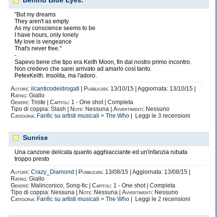
Behind Blue Eyes.
"But my dreams
They aren't as empty
As my conscience seems to be
I have hours, only lonely
My love is vengeance
That's never free."
-
Sapevo bene che tipo era Keith Moon, fin dal nostro primo incontro.
Non credevo che sarei arrivato ad amarlo così tanto.
PetexKeith. Insolita, ma l'adoro.
Autore:
ilcanticodeidrogati
|
Pubblicata:
13/10/15 | Aggiornata: 13/10/15 |
Rating:
Giallo
Genere:
Triste |
Capitoli:
1 - One shot | Completa
Tipo di coppia: Slash |
Note:
Nessuna |
Avvertimenti:
Nessuno
Categoria:
Fanfic su artisti musicali
>
The Who
| Leggi le
3
recensioni
Sunrise
Una canzone delicata quanto agghiacciante ed un'infanzia rubata
troppo presto
Autore:
Crazy_Diamond
|
Pubblicata:
13/08/15 | Aggiornata: 13/08/15 |
Rating:
Giallo
Genere:
Malinconico, Song-fic |
Capitoli:
1 - One shot | Completa
Tipo di coppia: Nessuna |
Note:
Nessuna |
Avvertimenti:
Nessuno
Categoria:
Fanfic su artisti musicali
>
The Who
| Leggi le
2
recensioni