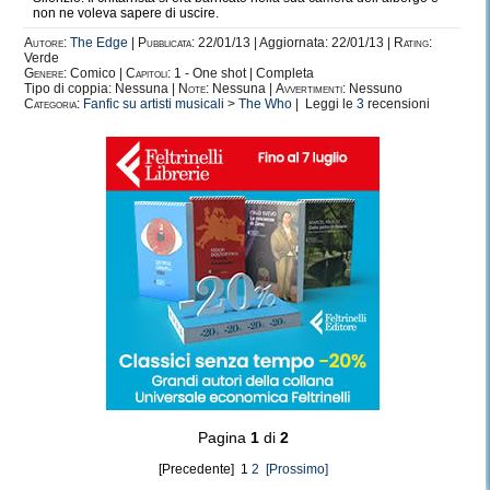
non ne voleva sapere di uscire.
Autore:
The Edge
|
Pubblicata:
22/01/13 | Aggiornata: 22/01/13 |
Rating:
Verde
Genere:
Comico |
Capitoli:
1 - One shot | Completa
Tipo di coppia: Nessuna |
Note:
Nessuna |
Avvertimenti:
Nessuno
Categoria:
Fanfic su artisti musicali
>
The Who
| Leggi le
3
recensioni
Pagina
1
di
2
[Precedente] 1
2
[Prossimo]