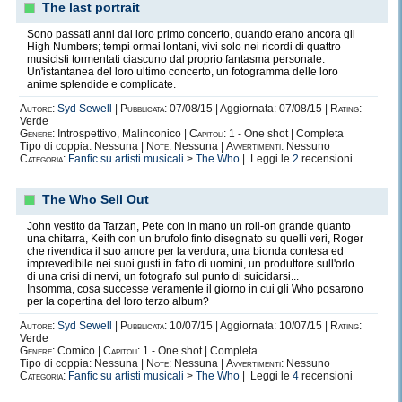
The last portrait
Sono passati anni dal loro primo concerto, quando erano ancora gli
High Numbers; tempi ormai lontani, vivi solo nei ricordi di quattro
musicisti tormentati ciascuno dal proprio fantasma personale.
Un'istantanea del loro ultimo concerto, un fotogramma delle loro
anime splendide e complicate.
Autore:
Syd Sewell
|
Pubblicata:
07/08/15 | Aggiornata: 07/08/15 |
Rating:
Verde
Genere:
Introspettivo, Malinconico |
Capitoli:
1 - One shot | Completa
Tipo di coppia: Nessuna |
Note:
Nessuna |
Avvertimenti:
Nessuno
Categoria:
Fanfic su artisti musicali
>
The Who
| Leggi le
2
recensioni
The Who Sell Out
John vestito da Tarzan, Pete con in mano un roll-on grande quanto
una chitarra, Keith con un brufolo finto disegnato su quelli veri, Roger
che rivendica il suo amore per la verdura, una bionda contesa ed
imprevedibile nei suoi gusti in fatto di uomini, un produttore sull'orlo
di una crisi di nervi, un fotografo sul punto di suicidarsi...
Insomma, cosa successe veramente il giorno in cui gli Who posarono
per la copertina del loro terzo album?
Autore:
Syd Sewell
|
Pubblicata:
10/07/15 | Aggiornata: 10/07/15 |
Rating:
Verde
Genere:
Comico |
Capitoli:
1 - One shot | Completa
Tipo di coppia: Nessuna |
Note:
Nessuna |
Avvertimenti:
Nessuno
Categoria:
Fanfic su artisti musicali
>
The Who
| Leggi le
4
recensioni