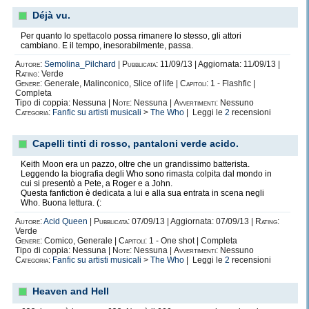
Déjà vu.
Per quanto lo spettacolo possa rimanere lo stesso, gli attori
cambiano. E il tempo, inesorabilmente, passa.
Autore:
Semolina_Pilchard
|
Pubblicata:
11/09/13 | Aggiornata: 11/09/13 |
Rating:
Verde
Genere:
Generale, Malinconico, Slice of life |
Capitoli:
1 - Flashfic |
Completa
Tipo di coppia: Nessuna |
Note:
Nessuna |
Avvertimenti:
Nessuno
Categoria:
Fanfic su artisti musicali
>
The Who
| Leggi le
2
recensioni
Capelli tinti di rosso, pantaloni verde acido.
Keith Moon era un pazzo, oltre che un grandissimo batterista.
Leggendo la biografia degli Who sono rimasta colpita dal mondo in
cui si presentò a Pete, a Roger e a John.
Questa fanfiction è dedicata a lui e alla sua entrata in scena negli
Who. Buona lettura. (:
Autore:
Acid Queen
|
Pubblicata:
07/09/13 | Aggiornata: 07/09/13 |
Rating:
Verde
Genere:
Comico, Generale |
Capitoli:
1 - One shot | Completa
Tipo di coppia: Nessuna |
Note:
Nessuna |
Avvertimenti:
Nessuno
Categoria:
Fanfic su artisti musicali
>
The Who
| Leggi le
2
recensioni
Heaven and Hell