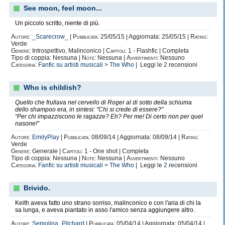
See moon, feel moon...
Un piccolo scritto, niente di più.
Autore:
_Scarecrow_
|
Pubblicata:
25/05/15 | Aggiornata: 25/05/15 |
Rating:
Verde
Genere:
Introspettivo, Malinconico |
Capitoli:
1 - Flashfic | Completa
Tipo di coppia: Nessuna |
Note:
Nessuna |
Avvertimenti:
Nessuno
Categoria:
Fanfic su artisti musicali
>
The Who
| Leggi le
2
recensioni
Who is childish?
Quello che frullava nel cervello di Roger al di sotto della schiuma
dello shampoo era, in sintesi: "Chi si crede di essere?"
“Per chi impazziscono le ragazze? Eh? Per me! Di certo non per quel
nasone!”
Autore:
EmilyPlay
|
Pubblicata:
08/09/14 | Aggiornata: 08/09/14 |
Rating:
Verde
Genere:
Generale |
Capitoli:
1 - One shot | Completa
Tipo di coppia: Nessuna |
Note:
Nessuna |
Avvertimenti:
Nessuno
Categoria:
Fanfic su artisti musicali
>
The Who
| Leggi le
2
recensioni
Brivido.
Keith aveva fatto uno strano sorriso, malinconico e con l'aria di chi la
sa lunga, e aveva piantato in asso l'amico senza aggiungere altro.
Autore:
Semolina_Pilchard
|
Pubblicata:
05/04/14 | Aggiornata: 05/04/14 |