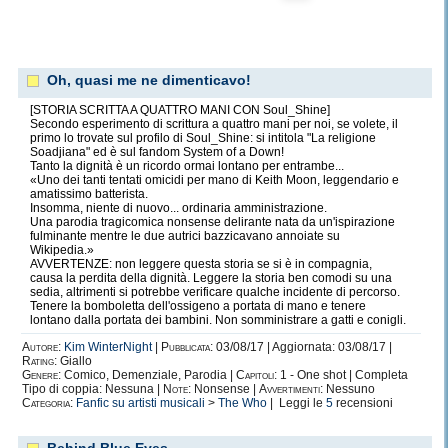
Oh, quasi me ne dimenticavo!
[STORIA SCRITTA A QUATTRO MANI CON Soul_Shine]
Secondo esperimento di scrittura a quattro mani per noi, se volete, il
primo lo trovate sul profilo di Soul_Shine: si intitola "La religione
Soadjiana" ed è sul fandom System of a Down!
Tanto la dignità è un ricordo ormai lontano per entrambe...
«Uno dei tanti tentati omicidi per mano di Keith Moon, leggendario e
amatissimo batterista.
Insomma, niente di nuovo... ordinaria amministrazione.
Una parodia tragicomica nonsense delirante nata da un'ispirazione
fulminante mentre le due autrici bazzicavano annoiate su
Wikipedia.»
AVVERTENZE: non leggere questa storia se si è in compagnia,
causa la perdita della dignità. Leggere la storia ben comodi su una
sedia, altrimenti si potrebbe verificare qualche incidente di percorso.
Tenere la bomboletta dell'ossigeno a portata di mano e tenere
lontano dalla portata dei bambini. Non somministrare a gatti e conigli.
Autore:
Kim WinterNight
|
Pubblicata:
03/08/17 | Aggiornata: 03/08/17 |
Rating:
Giallo
Genere:
Comico, Demenziale, Parodia |
Capitoli:
1 - One shot | Completa
Tipo di coppia: Nessuna |
Note:
Nonsense |
Avvertimenti:
Nessuno
Categoria:
Fanfic su artisti musicali
>
The Who
| Leggi le
5
recensioni