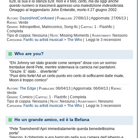
628, la sua è la stanza 628. Non è il 666, certo, ma da oggi anche
questo numero si trascinerà appresso una maledizione indesiderata.
Omaggio al leggendario John Entwistle, morto il 27 giugno 2002.
Autore:
DazedAndConfused
|
Pubblicata:
27/06/13 | Aggiornata: 27/06/13 |
Rating:
Verde
Genere:
Introspettivo, Malinconico, Song-fic |
Capitoli:
1 - Flashfic |
Completa
Tipo di coppia: Nessuna |
Note:
Missing Moments |
Avvertimenti:
Nessuno
Categoria:
Fanfic su artisti musicali
>
The Who
| Leggi le
3
recensioni
Who are you?
“Ehi Johnny sei stato grande come sempre” disse con un sorriso
trentadue denti Pete, mentre sistemava la camicia nei pantaloni.
“Grazie. E’ stato… divertente”
“Puoi dirlo forte! Ad un certo punto ero certo di soffocarmi dalle risate,
Moon è troppo comico”
Autore:
The Edge
|
Pubblicata:
06/04/13 | Aggiornata: 06/04/13 |
Rating:
Verde
Genere:
Comico |
Capitoli:
1 - Flashfic | Completa
Tipo di coppia: Nessuna |
Note:
Nessuna |
Avvertimenti:
Nessuno
Categoria:
Fanfic su artisti musicali
>
The Who
| Leggi le
3
recensioni
Ho un grande amico, ed è la Befana
“Pete Townshend! Apri immediatamente questa benedettissima
porta”
Silenzio. Il chitarrista si era barricato nella sua camera dell’albergo e