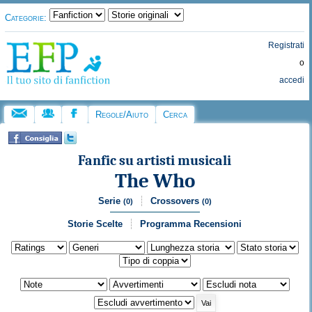
Categorie:
Registrati
o
accedi
Regole/Aiuto
Cerca
Fanfic su artisti musicali
The Who
Serie
Crossovers
(0)
(0)
Storie Scelte
Programma Recensioni