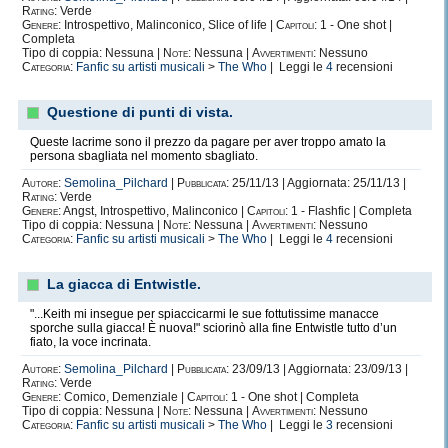
Rating:
Verde
Genere:
Introspettivo, Malinconico, Slice of life |
Capitoli:
1 - One shot |
Completa
Tipo di coppia: Nessuna |
Note:
Nessuna |
Avvertimenti:
Nessuno
Categoria:
Fanfic su artisti musicali
>
The Who
| Leggi le
4
recensioni
Questione di punti di vista.
Queste lacrime sono il prezzo da pagare per aver troppo amato la
persona sbagliata nel momento sbagliato.
Autore:
Semolina_Pilchard
|
Pubblicata:
25/11/13 | Aggiornata: 25/11/13 |
Rating:
Verde
Genere:
Angst, Introspettivo, Malinconico |
Capitoli:
1 - Flashfic | Completa
Tipo di coppia: Nessuna |
Note:
Nessuna |
Avvertimenti:
Nessuno
Categoria:
Fanfic su artisti musicali
>
The Who
| Leggi le
4
recensioni
La giacca di Entwistle.
"...Keith mi insegue per spiaccicarmi le sue fottutissime manacce
sporche sulla giacca! È nuova!" sciorinò alla fine Entwistle tutto d’un
fiato, la voce incrinata.
Autore:
Semolina_Pilchard
|
Pubblicata:
23/09/13 | Aggiornata: 23/09/13 |
Rating:
Verde
Genere:
Comico, Demenziale |
Capitoli:
1 - One shot | Completa
Tipo di coppia: Nessuna |
Note:
Nessuna |
Avvertimenti:
Nessuno
Categoria:
Fanfic su artisti musicali
>
The Who
| Leggi le
3
recensioni