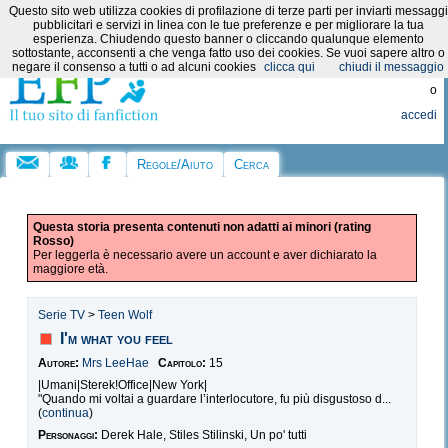
Questo sito web utilizza cookies di profilazione di terze parti per inviarti messaggi
Categorie:
pubblicitari e servizi in linea con le tue preferenze e per migliorare la tua
esperienza. Chiudendo questo banner o cliccando qualunque elemento
sottostante, acconsenti a che venga fatto uso dei cookies. Se vuoi sapere altro o
Registrati
negare il consenso a tutti o ad alcuni cookies
clicca qui
chiudi il messaggio
o
accedi
Regole/Aiuto
Cerca
Questa storia presenta contenuti non adatti ai minori (rating
Rosso)
Per leggerla è necessario avere un account e aver dichiarato la
maggiore età.
Serie TV
>
Teen Wolf
I'm what you feel
Autore:
Mrs LeeHae
Capitolo:
15
|Umani|Sterek!Office|New York|
"Quando mi voltai a guardare l’interlocutore, fu più disgustoso d...
(
continua
)
Personaggi:
Derek Hale, Stiles Stilinski, Un po' tutti