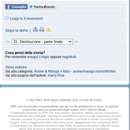
Leggi le 3 recensioni
Segui la storia
|
<<
>>
Cosa pensi della storia?
Per recensire
esegui il login
oppure
registrati
.
Torna indietro
Vai alla categoria:
Anime & Manga
>
Altro - anime/manga horror/thriller
Vai alla pagina dell'autore:
Harry Fine
© dal 2001, EFP (www.efpfanfic.net). Creato da Erika.
EFP non ha alcuna responsabilità per gli scritti pubblicati in esso, in quanto
esclusiva opera e proprietà degli autori che li hanno ideati.
Il materiale presente su EFP non può essere riprodotto altrove senza il consenso
del proprietario del materiale, nemmeno parzialmente (con la sola esclusione di brevi
citazioni, sempre in presenza dei dovuti credits e nei limiti e termini concessi dalla
legge). Tutti i soggetti descritti nelle storie sono maggiorenni e/o comunque fittizi.
I personaggi e le situazioni presenti nelle fanfic di questo sito sono utilizzati senza
alcun fine di lucro e nel rispetto dei rispettivi proprietari e copyrights.