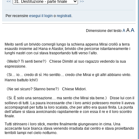
<<
>>
Per recensire
esegui il login
o
registrati
.
A
A
A
Dimensione del testo
Meito sentì un brivido corrergli lungo la schiena appena Mirai crollò a terra
esausto insieme ad Hana e Alastor, brivido che percorse istantaneamente i
lunghi nastri con cui stava trasportando tutti verso l’alto.
《Meito? Ti senti bene?》 Chiese Dimitri al suo ragazzo vedendo la sua
espressione.
《Si… io… credo di sì. Ho sentito… credo che Mirai e gli altri abbiano vinto.
Hanno battuto Ichi!》
《Ne sei sicuro? Stanno bene?》 Chiese Midori.
《Si. È solo una sensazione… ma sento che Mirai sta bene.》 Disse lui con il
sollievo di tutti. La paura incessante che i loro amici potessero morire li aveva
accompagnati per tutta la loro scalata, che per altro era quasi finita. La punta
dell’altare si stava avvicinando rapidamente e con essa il re e il loro scontro
finale.
Tutti strinsero i loro stick, mentre finalmente giungevano in cima. Una
accecante luce bianca stava venendo irradiata dal centro e stava proiettando
terribili lampi nel cielo notturno.