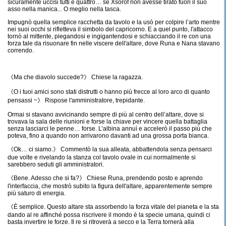
sicuramente uccisi tutti e quattro… se Xsorof non avesse tirato fuori il suo
asso nella manica... O meglio nella tasca.
Impugnò quella semplice racchetta da tavolo e la usò per colpire l’arto mentre
nei suoi occhi si rifletteva il simbolo del capricorno. E a quel punto, l'attacco
tornò al mittente, piegandosi e ingigantendosi e schiacciando il re con una
forza tale da risuonare fin nelle viscere dell'altare, dove Runa e Nana stavano
correndo.
《Ma che diavolo succede?》 Chiese la ragazza.
《O i tuoi amici sono stati distrutti o hanno più frecce al loro arco di quanto
pensassi ~》 Rispose l'amministratore, trepidante.
Ormai si stavano avvicinando sempre di più al centro dell’altare, dove si
trovava la sala delle riunioni e forse la chiave per vincere quella battaglia
senza lasciarci le penne… forse. L’albina annuì e accelerò il passo più che
poteva, fino a quando non arrivarono davanti ad una grossa porta bianca.
《Ok… ci siamo.》 Commentò la sua alleata, abbattendola senza pensarci
due volte e rivelando la stanza col tavolo ovale in cui normalmente si
sarebbero seduti gli amministratori.
《Bene. Adesso che si fa?》 Chiese Runa, prendendo posto e aprendo
l'interfaccia, che mostrò subito la figura dell'altare, apparentemente sempre
più saturo di energia.
《È semplice. Questo altare sta assorbendo la forza vitale del pianeta e la sta
dando al re affinché possa riscrivere il mondo è la specie umana, quindi ci
basta invertire le forze. Il re si ritroverà a secco e la Terra tornerà alla