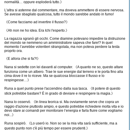
normalità… oppure esploderà tutto.》
L'altra si astenne dal commentare, ma doveva ammettere di essere nervosa.
Se avesse sbagliato qualcosa, tutto il mondo sarebbe andato in fumo!
《Come facciamo ad invertire il flusso?》
《Ah non ne ho idea. Era Ichi l'esperto.》
La ragazza sgranò gli occhi. Come diamine potevano impedire la distruzione
del mondo se nemmeno un amministratore sapeva che fare!? In quel
momento l’avrebbe volentieri strangolata, ma non poteva perdere la testa
proprIo ora.
《E allora che si fa?!》
Nana si sedette con lei davanti al computer. 《A quanto ne so, questo altare
funziona come un albero. Trae le sue energie dal terreno e le porta fino alla
cima dove il re lo riceve. Ma se qualcosa bloccasse il flusso e lo
respingesse…》
Runa a quel punto prese l'accendino dalla sua tasca. 《Il potere di questo
stick potrebbe bastare? È in grado di deviare e respingere la magia.》
Nana lo osservò. 《In linea teorica si. Ma ovviamente serve che copra un
raggio d'azione piuttosto ampio, e questo potrebbe richiedere molta vita e io
devo stare ai comandi per monitorare l’energia e farla fluire come vogliamo
noi...》
Runa sospirò. 《Lo userò io. Non so se la mia vita sarà sufficiente, ma a
questo punto non c'è più tempo per essere prudenti.》