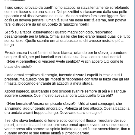
Il suo corpo, provato da quell’intimo attacco, si stava lentamente sgretolando
come se fosse stato una statua. Dei pezzettini si staccavano dalla sua pelle
spaccata e si dissolvevano nel nulla. Ma non poteva farsi sconfiggere. Non
così! Lei doveva portare l’umanità sulla via della felicità eterna, non poteva
farsi distruggere da un gruppetto di ragazzini ribelli!
Si tirò su a fatica, osservando i quattro maghi con odio, respirando
pesantemente per la fatica. Ormai sia lei che loro erano rimasti quasi del tutto
senza forze. Quello scontro ormai era basato su chi avesse resistito più a
lungo.
Evocò ancora i suoi fulmini di luce bianca, urlando per lo sforzo, creandone
sempre di più, per poi lanciarli con tutta la sua forza contro i suoi nemici.
《Non vi permetterò di vincere! Avete sentito!? Vi schiaccerò tutti come le
blatte che siete!》
L'aria ormai crepitava di energia, facendo rizzare i capelli in testa a tutti i
presenti, ma questo non gli impedì di rispondere con tutta la forza che gli era
rimasta, bloccando entrambi gli attacchi a metà strada.
Xsorof imprecò, guardando i loro simboli svanire sempre di più e il sangue
scorrere copioso. Quel mostro aveva ancora tutta quella forza eh!?
《Non fermatevi! Ancora un piccolo sforzo!》 Urlò ai suoi compagni, che
annuirono, aggiungendo ancora più Potenza al loro attacco. Quella battaglia
era andata avanti troppo a lungo. Dovevano darci un taglio!
Il re, che stava tentando di tenere sotto controllo il flusso irregolare dei suoi
poteri, con centinaia di crepe luminose ormai aperte ovunque sul suo corpo,
venne presa alla sprovvista spinta indietro da quel flusso soverchiante, fino a
quando anche le sue ultime abilità si prosciugarono.