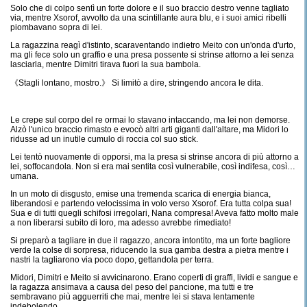
Solo che di colpo sentì un forte dolore e il suo braccio destro venne tagliato
via, mentre Xsorof, avvolto da una scintillante aura blu, e i suoi amici ribelli
piombavano sopra di lei.
La ragazzina reagì d'istinto, scaraventando indietro Meito con un'onda d'urto,
ma gli fece solo un graffio e una presa possente si strinse attorno a lei senza
lasciarla, mentre Dimitri tirava fuori la sua bambola.
《Stagli lontano, mostro.》 Si limitò a dire, stringendo ancora le dita.
Le crepe sul corpo del re ormai lo stavano intaccando, ma lei non demorse.
Alzò l'unico braccio rimasto e evocò altri arti giganti dall'altare, ma Midori lo
ridusse ad un inutile cumulo di roccia col suo stick.
Lei tentò nuovamente di opporsi, ma la presa si strinse ancora di più attorno a
lei, soffocandola. Non si era mai sentita così vulnerabile, così indifesa, così…
umana.
In un moto di disgusto, emise una tremenda scarica di energia bianca,
liberandosi e partendo velocissima in volo verso Xsorof. Era tutta colpa sua!
Sua e di tutti quegli schifosi irregolari, Nana compresa! Aveva fatto molto male
a non liberarsi subito di loro, ma adesso avrebbe rimediato!
Si preparò a tagliare in due il ragazzo, ancora intontito, ma un forte bagliore
verde la colse di sorpresa, riducendo la sua gamba destra a pietra mentre i
nastri la tagliarono via poco dopo, gettandola per terra.
Midori, Dimitri e Meito si avvicinarono. Erano coperti di graffi, lividi e sangue e
la ragazza ansimava a causa del peso del pancione, ma tutti e tre
sembravano più agguerriti che mai, mentre lei si stava lentamente
indebolendo.