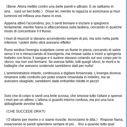
《Bene. Allora mettilo contro una delle pareti e attivalo. E se saltiamo in
aria… sarà un bel botto.》 Disse lei, mentre la ragazza si avvicinava ai muri
luminosi ed infilava una mano in essi.
Appena attivò l'accendino, poi, li sentì tremare e iniziare a spegnersi
lentamente, mentre Nana si affaccendava sulla tastiera, cercando in qualche
modo di concentrare lì il flusso.
I muri di muscoli si stavano accendendo sempre di più, ma solo nella parte
inferiore. I poteri dello stick avevano effetto!
Runa sentiva l'energia scalpitare come un fiume in piena, cercando di salire
verso il re e minacciando di travolgerla, ma rimase salda e iniziò a spingerla
indietro con forza. Il sangue e il sudore stavano colando sul suo corpo per lo
sforzo, ma non osò fermarsi. Se avesse fallito, tutti quegli sforzi, le morti e le
battaglie che avevano sostenuto sarebbero stati per nulla!
L'amministratore intanto, continuava a digitare forsennata. L'energia doveva
rimanere sotto controllo per poter essere rimandata in indietro, ma se
avessero sbagliato, sarebbero state entrambe ridotte in pezzi!
Solo che di colpo si sentì una forte scossa, che smosse tutto l'altare e spense
i muri per un attimo. L'albina si guardò intorno confusa, ma poi una luce
abbagliante avvolse tutto.
《CHE SUCCEDE ORA?!》
《O stiamo per morire o ci siamo riuscite. Incrociamo le dita.》 Rispose Nana,
osservando le pareti splendere sempre di più… fino a quando tutto quel