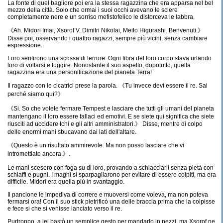
La fonte di quel bagliore poi era la stessa ragazzina che era apparsa nel bel
mezzo della città. Solo che ormai i suoi occhi avevano le sclere
completamente nere e un sorriso mefistofelico le distorceva le labbra.
《Ah. Midori Imai, Xsorof V, Dimitri Nikolai, Meito Higurashi. Benvenuti.》
Disse poi, osservando i quattro ragazzi, sempre più vicini, senza cambiare
espressione.
Loro sentirono una scossa di terrore. Ogni fibra del loro corpo stava urlando
loro di voltarsi e fuggire. Nonostante il suo aspetto, dopotutto, quella
ragazzina era una personificazione del pianeta Terra!
Il ragazzo con le cicatrici prese la parola. 《Tu invece devi essere il re. Sai
perché siamo qui?》
《Si. So che volete fermare Tempest e lasciare che tutti gli umani del pianeta
mantengano il loro essere fallaci ed emotivi. E se siete qui significa che siete
riusciti ad uccidere Ichi e gli altri amministratori.》 Disse, mentre di colpo
delle enormi mani sbucavano dai lati dell'altare.
《Questo è un risultato ammirevole. Ma non posso lasciare che vi
intromettiate ancora.》.
Le mani scesero con foga su di loro, provando a schiacciarli senza pietà con
schiaffi e pugni. I maghi si sparpagliarono per evitare di essere colpiti, ma era
difficile. Midori era quella più in svantaggio.
Il pancione le impediva di correre e muoversi come voleva, ma non poteva
fermarsi ora! Con il suo stick pietrificò una delle braccia prima che la colpisse
e fece si che si venisse lanciato verso il re.
Purtroppo, a lei bastò un semplice gesto per mandarlo in pezzi, ma Xsorof ne