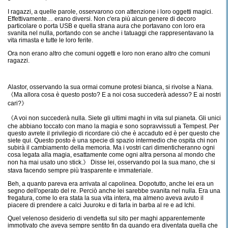
I ragazzi, a quelle parole, osservarono con attenzione i loro oggetti magici.
Effettivamente… erano diversi. Non c'era più alcun genere di decoro
particolare o porta USB e quella strana aura che portavano con loro era
svanita nel nulla, portando con se anche i tatuaggi che rappresentavano la
vita rimasta e tutte le loro ferite.
Ora non erano altro che comuni oggetti e loro non erano altro che comuni
ragazzi.
Alastor, osservando la sua ormai comune protesi bianca, si rivolse a Nana.
《Ma allora cosa è questo posto? E a noi cosa succederà adesso? E ai nostri
cari?》
《A voi non succederà nulla. Siete gli ultimi maghi in vita sul pianeta. Gli unici
che abbiano toccato con mano la magia e sono sopravvissuti a Tempest. Per
questo avrete il privilegio di ricordare ciò che è accaduto ed è per questo che
siete qui. Questo posto è una specie di spazio intermedio che ospita chi non
subirà il cambiamento della memoria. Ma i vostri cari dimenticheranno ogni
cosa legata alla magia, esattamente come ogni altra persona al mondo che
non ha mai usato uno stick.》 Disse lei, osservando poi la sua mano, che si
stava facendo sempre più trasparente e immateriale.
Beh, a quanto pareva era arrivata al capolinea. Dopotutto, anche lei era un
segno dell'operato del re. Perciò anche lei sarebbe svanita nel nulla. Era una
fregatura, come lo era stata la sua vita intera, ma almeno aveva avuto il
piacere di prendere a calci Juuroku e di farla in barba al re e ad Ichi.
Quel velenoso desiderio di vendetta sul sito per maghi apparentemente
immotivato che aveva sempre sentito fin da quando era diventata quella che