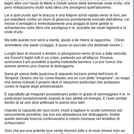
tagliò altre con l'aiuto di Meito e Dimitri lanciò delle tremende onde d'urto, che
però rimbalzarono inutili sulla sfera che avvolgeva quell'abominio.
Lei a quel punto aprì le braccia e una folgore arrivò rapida verso di loro, per
poi impattare contro un muro di ghiaccio prontamente evocato dall'albina. Lei
mosse il ventaglio e immediatamente una pioggia di lame gelide si
schiantarono sulla sfera che avvolgeva il re, assistita dai nastri taglienti e le
onde d'urto.
Ma tutto questo non servì a niente, giusto a far ridere la ragazzina. 《Devo
ammettere che avete coraggio, è quasi un peccato che dobbiate morire.》
Lunghi fasci di muscoli e tendini si allungarono verso di loro a tutta velocità,
ma Xsorof li tagliò tutti in un colpo, partendo poi all'attacco. Doveva
avvicinarsi il più possibile a quella maledetta barriera. Lui era l'unico che
avesse almeno una chance di distruggerla.
Nana gli aveva detto qualcosa di alquanto bizzarro prima dell’inizio di
Tempest. Ovvero che lui, come Alastor, era un così detto “irregolare", un mago
che aveva ricevuto il proprio stick in situazioni particolari che andavano
contro le regole degli amministratori.
E soprattutto gli irregolari possedevano poteri in grado di danneggiare il re in
particolare semplicemente usando le loro abilità ed energia. E l'aver portato
dentro di sé uno stick artificiale lo aveva reso tale!
Usando le capacità dei suoi occhi, iniziò a tagliare lo scudo luminoso più
velocemente possibile, ma non era abbastanza per distruggerlo. Inoltre
quelle dannate braccia continuavano a colpire ovunque nel tentativo di
schiacciarlo!
Solo che poi una potente luce verde illuminò tutto e di esse rimase solo un