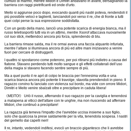
cumulo di marmo, mentre Midori e Dimitri andavano in avanti, bersagliando la
barriera con raggi pietrificanti ed onde d'urto.
Meito si aggiunse poco dopo, evocando quanti più nastri poteva, rendendoli il
più possibile veloci e taglienti, lanciandoli poi verso il re, che di fronte a tutti
quei colpi perse la sua espressione soddisfatta.
Con un gesto della mano, lanciò una potente scarica di energia bianca, ma il
russo teletrasportò tutti via in un attimo, mentre Xsorof attaccava nuovamente
col suo stick, mettendoci ancora più forza, splendendo di blu.
La barriera rimase salda, ma il re ormai aveva una faccia alquanto infuriata,
mentre l’altare si illuminava ancora di più ed altre mani iniziavano a venire
fuori per cercare di distruggerli.
I quattro si spostarono come poterono, per poi ritirarsi più indietro a causa del
fiatone. Stavano perdendo tutti molto sangue e gli effetti collaterali dell’uso
della magia si stavano facendo sentire sempre di più.
Ma a quel punto il re aprì di colpo le braccia per l'ennesima volta e una
scarica bianca ancora più potente li travolge, stavolta prendendoli in pieno. Il
ragazzo corvino fu lanciato con violenza sul bordo, ma vide con orrore Midori,
Dimitri e Meito venire sbalzati oltre e precipitare in caduta libera!
《MEITO!》 Urlò il russo, afferrando il suo ragazzo per la caviglia e tenendosi
a malapena ai viticci dell'altare con le unghie, ma non riuscendo ad afferrare
Midori, che continuò a precipitare!
La ragazza già temeva l'impatto che l'avrebbe uccisa insieme a suo figlio,
solo che qualcosa la prese saldamente per la vita, tenendola sospesa. I nastri
del gemello dai capelli neri!
Il re, intanto, vedendoli indifesi, evocò un braccio gigantesco che li avrebbe