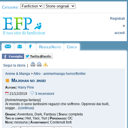
Categorie:
Registrati
o
accedi
Regole/Aiuto
Cerca
Segui la storia
|
Anime & Manga
>
Altro - anime/manga horror/thriller
Majishan no jinsei
Autore:
Harry Fine
21/12/2019
3 recensioni
[Anime/manga fantasy]
Al mondo ci sono tantissimi ragazzi che soffrono. Oppressi dai bulli,
sogge... (
continua
)
Genere:
Avventura, Dark, Fantasy |
Stato:
completa
Tipo di coppia:
Het, Yaoi, Yuri |
Personaggi:
OC
Note:
nessuna |
Avvertimenti:
Contenuti forti