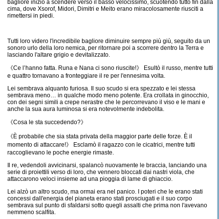
bagliore iniziò a scendere verso il basso velocissimo, scuotendo tutto fin dalla
cima, dove Xsorof, Midori, Dimitri e Meito erano miracolosamente riusciti a
rimettersi in piedi.
Tutti loro videro l'incredibile bagliore diminuire sempre più giù, seguito da un
sonoro urlo della loro nemica, per ritornare poi a scorrere dentro la Terra e
lasciando l'altare grigio e devitalizzato.
《Ce l’hanno fatta. Runa e Nana ci sono riuscite!》 Esultò il russo, mentre tutti
e quattro tornavano a fronteggiare il re per l'ennesima volta.
Lei sembrava alquanto furiosa. Il suo scudo si era spezzato e lei stessa
sembrava meno… in qualche modo meno potente. Era crollata in ginocchio,
con dei segni simili a crepe nerastre che le percorrevano il viso e le mani e
anche la sua aura luminosa si era notevolmente indebolita.
《Cosa le sta succedendo?》
《È probabile che sia stata privata della maggior parte delle forze. È il
momento di attaccare!》 Esclamò il ragazzo con le cicatrici, mentre tutti
raccoglievano le poche energie rimaste.
Il re, vedendoli avvicinarsi, spalancò nuovamente le braccia, lanciando una
serie di proiettili verso di loro, che vennero bloccati dai nastri viola, che
attaccarono veloci insieme ad una pioggia di lame di ghiaccio.
Lei alzò un altro scudo, ma ormai era nel panico. I poteri che le erano stati
concessi dall'energia del pianeta erano stati prosciugati e il suo corpo
sembrava sul punto di sfaldarsi sotto quegli assalti che prima non l'avevano
nemmeno scalfita.