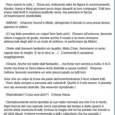
《Non siamo le sole.》 Disse poi, indicando altre tre figure in avvicinamento.
Alastor, Hana e Mirai giunsero poco dopo davanti ai loro compagni. Tutti loro
erano stati feriti in maniera piuttosto seria, ma avevano in faccia
un'espressione soddisfatta.
《MIRAI!》 Urlarono Xsorof e Meito, stringendo il biondo in una presa ferrea
appena lo videro.
《Ci hai fatto prendere un colpo! Non farlo più!》 Dissero all'unisono, facendo
ridere il ragazzo di gusto, mentre anche il rosato e la mora venivano
abbracciati dagli altri in un moto di sollievo, in particolare da Midori.
《Siete stati davvero fantastici voi quattro, Mido Chan. Nemmeno io avrei
saputo fare di meglio. E se lo dico io…》 Commentò il canadese
sogghignando.
《Grazie. Anche voi siete stati fantastici… ma forse non servirà a nulla. Il re è
morto ma forse la Terra intera verrà distrutta a causa nostra!》 Rispose
l'albina, facendo scendere un velo preoccupato su tutti loro.
Solo che un colpo di tosse da parte dell'amministratore li fece voltare tutti.
《Non state sempre a pensare alle catastrofi. Quello è il mio lavoro. Il pianeta
non sta venendo distrutto. Sta venendo ripristinato.》
《Ripristinato? Cosa vuol dire?》 Chiese Hana.
《Semplicemente verrà riportato al suo stato normale ora che il re è morto.
Ogni traccia del suo operato verrà cancellata dal tempo e dallo spazio e
anche dalla memoria di tutti. Inclusa la magia che lei ha portato nel mondo e
gli stick stessi, insieme ovviamente a tutti i cataclismi che ha causato.》