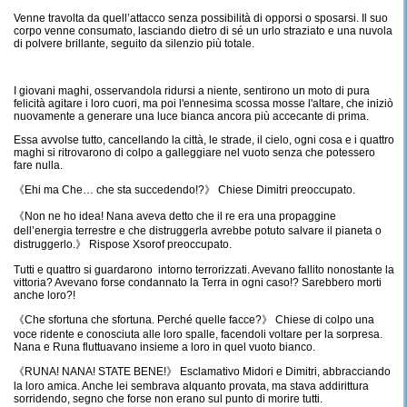
Venne travolta da quell’attacco senza possibilità di opporsi o sposarsi. Il suo
corpo venne consumato, lasciando dietro di sé un urlo straziato e una nuvola
di polvere brillante, seguito da silenzio più totale.
I giovani maghi, osservandola ridursi a niente, sentirono un moto di pura
felicità agitare i loro cuori, ma poi l'ennesima scossa mosse l'altare, che iniziò
nuovamente a generare una luce bianca ancora più accecante di prima.
Essa avvolse tutto, cancellando la città, le strade, il cielo, ogni cosa e i quattro
maghi si ritrovarono di colpo a galleggiare nel vuoto senza che potessero
fare nulla.
《Ehi ma Che… che sta succedendo!?》 Chiese Dimitri preoccupato.
《Non ne ho idea! Nana aveva detto che il re era una propaggine
dell’energia terrestre e che distruggerla avrebbe potuto salvare il pianeta o
distruggerlo.》 Rispose Xsorof preoccupato.
Tutti e quattro si guardarono intorno terrorizzati. Avevano fallito nonostante la
vittoria? Avevano forse condannato la Terra in ogni caso!? Sarebbero morti
anche loro?!
《Che sfortuna che sfortuna. Perché quelle facce?》 Chiese di colpo una
voce ridente e conosciuta alle loro spalle, facendoli voltare per la sorpresa.
Nana e Runa fluttuavano insieme a loro in quel vuoto bianco.
《RUNA! NANA! STATE BENE!》 Esclamativo Midori e Dimitri, abbracciando
la loro amica. Anche lei sembrava alquanto provata, ma stava addirittura
sorridendo, segno che forse non erano sul punto di morire tutti.