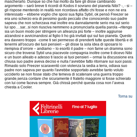
mascherarlo. Dunque so che hai molto da fare gli disse cambiando
argomento – sarò breve ti ricordi di Kodos il sovrano del pianeta Nibi? -, - si –
gli rispose mentendo in realtà non ricordava affatto chi fosse e non ne era
interessato – ebbene voglio che sposi sua figlia Sybil, ok pensò Freezer se
era uno scherzo era di pessimo gusto peccato che conoscendo suo padre
sapeva che non scherzava mai inoltre era dannatamente serio ma sul serio
lui spo….sar...si non riusciva nemmeno a pronunciarla quella parola
-
r
itengo
sia un buon modo per stringere un alleanza più forte – inoltre aggiunse
alzandosi e avvicinandosi al figlio li ho già invitati qui sul tuo pianeta. Questo
era davvero troppo -come ti sei permesso di prenderti tutte queste libertà e di
tenermi all'oscuro dei tuoi pensieri – gli disse la sola idea di sposarsi lo
riempiva d’orrore – andiamo – lo esortò il padre – non farne un dramma sono
sicuro che troverai Sybil una piacevole compagnia inoltre come ti dicevo Nibi
e un buon alleato e adesso ti lascio ai tuoi pensieri – ormai la discussione era
chiusa suo padre aveva deciso e nulla l’avrebbe fatto ritornare sui suoi passi.
Rimasto solo Freezer scaraventò con violenza la sedia a terra, odiava suo
padre non sapeva per quanto l'avrebbe sopportato avrebbe tanto voluto
ucciderlo se non fosse stato che temeva di scatenare una guerra troppo
grande,senza contare che sicuramente il fratello maggiore si fosse schierato
con lui come faceva sempre. Già chissà perché questa cosa non l’aveva
chiesta a Cooler.
Torna su