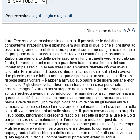
>>
Per recensire
esegui il login
o
registrati
.
A
A
A
Dimensione del testo
Lord Freezer aveva mostrato sin da subito di possedere le doti di un
combattente straordinario e spietato, era agli inizi di quello che si prestava ad
essere un grande e terribile impero eppure il suo nome era già noto e temuto
in gran parte della galassia. Potente Freezer lo chiamò rispettosamente
Zarbon, un alieno alto dalla pelle azzurra e i lunghi capelli verdi e soldato più
fidato, il tiranno in quel momento guardava fuori da una finestra del suo
immenso palazzo gli piaceva stare li ad ammirare dall’alto ciò che aveva
costruito. Era un alieno di bassa statura dal corpo rosato, sulla testa aveva
due piccole corna e labbra nere segnate spesso da un sorrisetto sadico – si-
rispose senza voltarsi - è appena arrivato suo padre e desidera parlarle -non
sai di cosa?-gli chiese voltandosi – no si tratta di una cosa personale –
Freezer congedò Zarbon poi si preparò ad incontrare il padre. I suoi passi
solitari riecheggiavano nel corridoio con le mani dietro la schiena pensava a
quanto tutto ciò fosse seccante, nonostante non sapesse ancora cosa suo
padre aveva da dirgli, inoltre ogni volta che volta che lui gli faceva visita si
comportava come se fosse lui il sovrano di quel pianeta. Lo trovò seduto nella
sala utilizzata per le riunioni sulle strategie di guerra aveva occupato proprio
il suo posto, ignorando il crescente fastidio si sedette di fronte a lui e Re Cold
per prima cosa si complimentò per l’ennesimo pianeta conquistato – è
impressionante che tu abbia già conquistato nove pianeti in così poco tempo
– gli fece notare - a dire il vero questo era il decimo lo corresse il figlio
appoggiandosi allo schienale della sedia lui non replicò nulla era invidioso
glielo leggeva in faccia i complimenti di prima non erano riusciti a