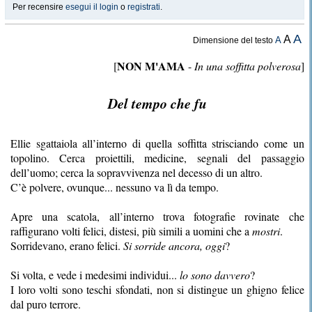
Per recensire
esegui il login
o
registrati
.
A
A
A
Dimensione del testo
NON M'AMA
[
-
In una soffitta polverosa
]
Del tempo che fu
Ellie sgattaiola all’interno di quella soffitta strisciando come un
topolino. Cerca proiettili, medicine, segnali del passaggio
dell’uomo; cerca la sopravvivenza nel decesso di un altro.
C’è polvere, ovunque... nessuno va lì da tempo.
Apre una scatola, all’interno trova fotografie rovinate che
raffigurano volti felici, distesi, più simili a uomini che a
mostri
.
Sorridevano, erano felici.
Si sorride ancora, oggi
?
Si volta, e vede i medesimi individui...
lo sono davvero
?
I loro volti sono teschi sfondati, non si distingue un ghigno felice
dal puro terrore.