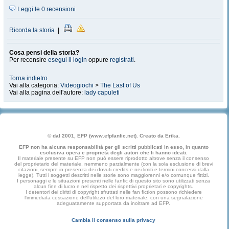
Leggi le 0 recensioni
Ricorda la storia
|
Cosa pensi della storia?
Per recensire
esegui il login
oppure
registrati
.
Torna indietro
Vai alla categoria:
Videogiochi
>
The Last of Us
Vai alla pagina dell'autore:
lady capuleti
© dal 2001, EFP (www.efpfanfic.net). Creato da Erika.
EFP non ha alcuna responsabilità per gli scritti pubblicati in esso, in quanto
esclusiva opera e proprietà degli autori che li hanno ideati.
Il materiale presente su EFP non può essere riprodotto altrove senza il consenso
del proprietario del materiale, nemmeno parzialmente (con la sola esclusione di brevi
citazioni, sempre in presenza dei dovuti credits e nei limiti e termini concessi dalla
legge). Tutti i soggetti descritti nelle storie sono maggiorenni e/o comunque fittizi.
I personaggi e le situazioni presenti nelle fanfic di questo sito sono utilizzati senza
alcun fine di lucro e nel rispetto dei rispettivi proprietari e copyrights.
I detentori dei diritti di copyright sfruttati nelle fan fiction possono richiedere
l'immediata cessazione dell'utilizzo del loro materiale, con una segnalazione
adeguatamente supportata da inoltrare ad EFP.
Cambia il consenso sulla privacy