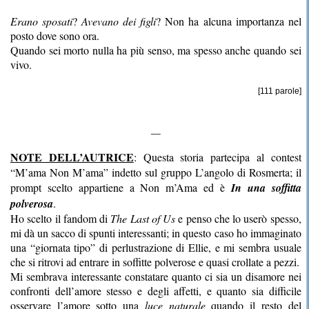
Erano sposati
?
Avevano dei figli
? Non ha alcuna importanza nel
posto dove sono ora.
Quando sei morto nulla ha più senso, ma spesso anche quando sei
vivo.
[111 parole]
__
NOTE DELL’AUTRICE
: Questa storia partecipa al contest
“M’ama Non M’ama” indetto sul gruppo L’angolo di Rosmerta; il
prompt scelto appartiene a Non m’Ama ed è
In una soffitta
polverosa
.
Ho scelto il fandom di
The Last of Us
e penso che lo userò spesso,
mi dà un sacco di spunti interessanti; in questo caso ho immaginato
una “giornata tipo” di perlustrazione di Ellie, e mi sembra usuale
che si ritrovi ad entrare in soffitte polverose e quasi crollate a pezzi.
Mi sembrava interessante constatare quanto ci sia un disamore nei
confronti dell’amore stesso e degli affetti, e quanto sia difficile
osservare l’amore sotto una
luce naturale
quando il resto del