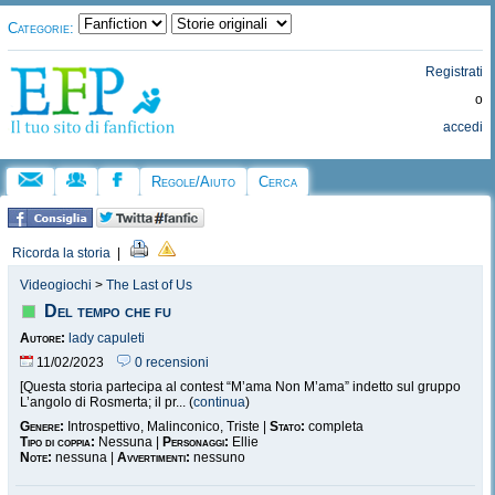
Categorie:
Registrati
o
accedi
Regole/Aiuto
Cerca
Ricorda la storia
|
Videogiochi
>
The Last of Us
Del tempo che fu
Autore:
lady capuleti
11/02/2023
0 recensioni
[Questa storia partecipa al contest “M’ama Non M’ama” indetto sul gruppo
L’angolo di Rosmerta; il pr... (
continua
)
Genere:
Introspettivo, Malinconico, Triste |
Stato:
completa
Tipo di coppia:
Nessuna |
Personaggi:
Ellie
Note:
nessuna |
Avvertimenti:
nessuno