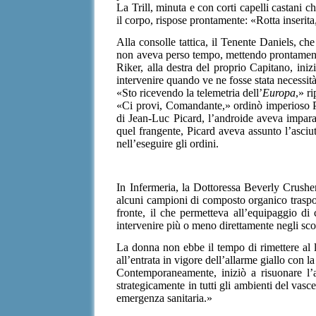
La Trill, minuta e con corti capelli castani c
il corpo, rispose prontamente: «Rotta inserit
Alla consolle tattica, il Tenente Daniels, che
non aveva perso tempo, mettendo prontamente i
Riker, alla destra del proprio Capitano, iniz
intervenire quando ve ne fosse stata necessità
«Sto ricevendo la telemetria dell’
Europa
,» r
«Ci provi, Comandante,» ordinò imperioso Pi
di Jean-Luc Picard, l’androide aveva imparato
quel frangente, Picard aveva assunto l’asciu
nell’eseguire gli ordini.
In Infermeria, la Dottoressa Beverly Crush
alcuni campioni di composto organico trasporta
fronte, il che permetteva all’equipaggio di
intervenire più o meno direttamente negli sco
La donna non ebbe il tempo di rimettere al l
all’entrata in vigore dell’allarme giallo con la
Contemporaneamente, iniziò a risuonare l’a
strategicamente in tutti gli ambienti del vas
emergenza sanitaria.»