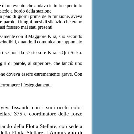
 di un evento che andava in tutto e per tutto
iede a bordo della stazione.
un paio di giorni prima della funzione, aveva
 parole, i lunghi mesi di silenzio che erano
si fossero mai stati presenti.
essamente con il Maggiore Kira, suo secondo
escindibili, quando il comunicatore appuntato
i se non da sé stesso e Kira: «Qui Sisko.
iri di parole, al superiore, che lanciò uno
ione doveva essere estremamente grave. Con
nterrompere i festeggiamenti.
yev, fissando con i suoi occhi color
llare 375 e coordinatore delle forze
mando della Flotta Stellare, con sede a
della Flotta Stellare, l’Ammiraglio di