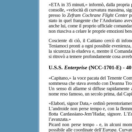
«ETA in 35 minuti,» informò, dalla propria p
consolle, «velocità di curvatura massima, si
presso lo
Zefram Cochrane Flight Center
pr
stato in quel frangente che l’Andoriano avev
anche lui, come il proprio ufficiale comandant
non riusciva a celare le proprie emozioni bene
Cosciente di ciò, il Caitiano cercò di infon
Teniamoci pronti a ogni possibile evenienza,
la sicurezza lo eludeva e, mentre il Comandan
si ritrovò a temere profondamente cosa avreb
U.S.S.
Enterprise
(NCC-1701-E) - 40 
«Capitano,» la voce pacata del Tenente Coman
sommessa che stava avendo con Deanna Troi, C
Un senso di allarme si diffuse rapidamente al
nome reso famoso, un secolo prima, dal Capi
«Elabori, signor Data,» ordinò perentoriament
L’androide non perse tempo e, con la flemma
flotta Cardassiano-Jem’Hadar, signore. L’
E
l’avanzata.»
Picard non perse tempo - e, in alcuni mome
possibile alle coordinate dell’
Europa
. Curvat