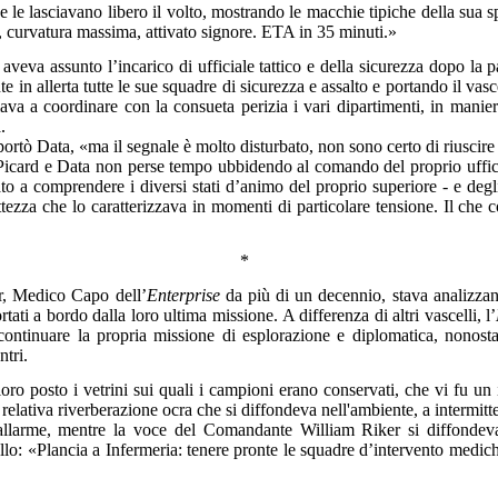
he le lasciavano libero il volto, mostrando le macchie tipiche della sua sp
a, curvatura massima, attivato signore. ETA in 35 minuti.»
 aveva assunto l’incarico di ufficiale tattico e della sicurezza dopo la 
n allerta tutte le sue squadre di sicurezza e assalto e portando il vas
iava a coordinare con la consueta perizia i vari dipartimenti, in manie
.
iportò Data, «ma il segnale è molto disturbato, non sono certo di riusci
card e Data non perse tempo ubbidendo al comando del proprio ufficiale
 a comprendere i diversi stati d’animo del proprio superiore - e degli 
ttezza che lo caratterizzava in momenti di particolare tensione. Il che
*
er, Medico Capo dell’
Enterprise
da più di un decennio, stava analizzando
ti a bordo dalla loro ultima missione. A differenza di altri vascelli, l’
 continuare la propria missione di esplorazione e diplomatica, nonost
ntri.
oro posto i vetrini sui quali i campioni erano conservati, che vi fu u
 relativa
riverberazione
ocra che si diffondeva nell'ambiente, a intermitt
llarme, mentre la voce del Comandante William Riker si diffondeva nel
cello: «Plancia a Infermeria: tenere pronte le squadre d’intervento medic