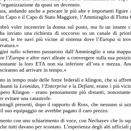
l’organizzazione da quasi un decennio.
za, andando anche a pescare le più alte e importanti figure al
in Capo e il Capo di Stato Maggiore, l’Ammiraglio di Flott
brò voler incenerire la donna sul posto, ma fu un istante 
 inviato una richiesta di soccorso su un canale di priori
iant
, le tre navi più vicine al sistema dove l’
Europa
si trov
rvatura.»
gini sullo schermo passarono dall’Ammiraglio a una mappa s
re l’
Europa
e altre navi alleate a convergere sulla sua posiz
onostante la loro ETA non sia inferiore all’ora e mezza. A
usciranno ad arrivare in tempo.»
 in tempo reale delle forze federali e klingon, che si affret
iduanti la
Leonidas
, l’
Enterprise
e la
Defiant
, erano i più vicin
Impero Klingon - erano penosamente più distanti, nonostant
er evitare una catastrofe.
ragli presenti, dopo il rapporto di Ross, che nessuno si azz
 il suo equipaggio ne avrebbe pagato il caro prezzo.
mento con uno schiarimento di voce, con Nechayev che lo squ
he tutti davano per scontato. L’esperienza degli alti ufficiali 