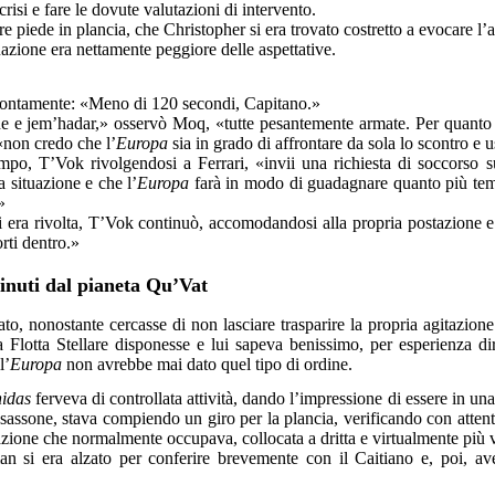
crisi e fare le dovute valutazioni di intervento.
e piede in plancia, che Christopher si era trovato costretto a evocare l’a
ituazione era nettamente peggiore delle aspettative.
prontamente: «Meno di 120 secondi, Capitano.»
ane e jem’hadar,» osservò Moq, «tutte pesantemente armate. Per quant
«non credo che l’
Europa
sia in grado di affrontare da sola lo scontro e 
po, T’Vok rivolgendosi a Ferrari, «invii una richiesta di soccorso su
a situazione e che l’
Europa
farà in modo di guadagnare quanto più temp
»
 si era rivolta, T’Vok continuò, accomodandosi alla propria
postazione e
rti dentro.»
nuti dal pianeta Qu’Vat
, nonostante cercasse di non lasciare trasparire la propria agitazione: 
 la Flotta Stellare disponesse e lui sapeva benissimo, per esperienza d
l’
Europa
non avrebbe mai dato quel tipo di ordine.
idas
ferveva di controllata attività, dando l’impressione di essere in una
sassone, stava compiendo un giro per la plancia, verificando con attenta
ostazione che normalmente occupava, collocata a dritta e virtualmente più 
i era alzato per conferire brevemente con il Caitiano e, poi, aveva