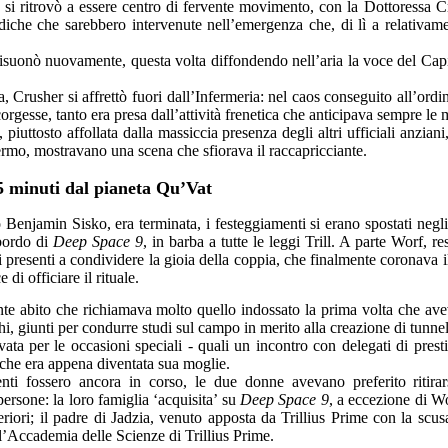
a si ritrovò a essere centro di fervente movimento, con la Dottoressa C
iche che sarebbero intervenute nell’emergenza che, di lì a relativam
suonò nuovamente, questa volta diffondendo nell’aria la voce del Capit
Crusher si affrettò fuori dall’Infermeria: nel caos conseguito all’ordi
orgesse, tanto era presa dall’attività frenetica che anticipava sempre le
 piuttosto affollata dalla massiccia presenza degli altri ufficiali anziani,
rmo, mostravano una scena che sfiorava il raccapricciante.
5 minuti dal pianeta Qu’Vat
 Benjamin Sisko, era terminata, i festeggiamenti si erano spostati ne
bordo di
Deep Space 9
, in barba a tutte le leggi Trill. A parte Worf, r
 presenti a condividere la gioia della coppia, che finalmente coronava i
 di officiare il rituale.
nte abito che richiamava molto quello indossato la prima volta che ave
, giunti per condurre studi sul campo in merito alla creazione di tunnel ar
vata per le occasioni speciali - quali un incontro con delegati di prest
 che era appena diventata sua moglie.
nti fossero ancora in corso, le due donne avevano preferito ritirars
ersone: la loro famiglia ‘acquisita’ su
Deep Space 9
, a eccezione di Wo
periori; il padre di Jadzia, venuto apposta da Trillius Prime con la sc
ll’Accademia delle Scienze di Trillius Prime.