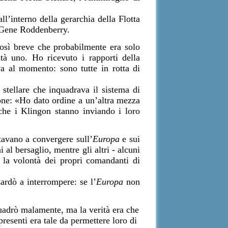
l’interno della gerarchia della Flotta
a Gene Roddenberry.
così breve che probabilmente era solo
tà uno. Ho ricevuto i rapporti della
a al momento: sono tutte in rotta di
tellare che inquadrava il sistema di
ione: «Ho dato ordine a un’altra mezza
nche i Klingon stanno inviando i loro
tavano a convergere sull’
Europa
e sui
i al bersaglio, mentre gli altri - alcuni
e la volontà dei propri comandanti di
ardò a interrompere: se l’
Europa
non
adrò malamente, ma la verità era che
presenti era tale da permettere loro di