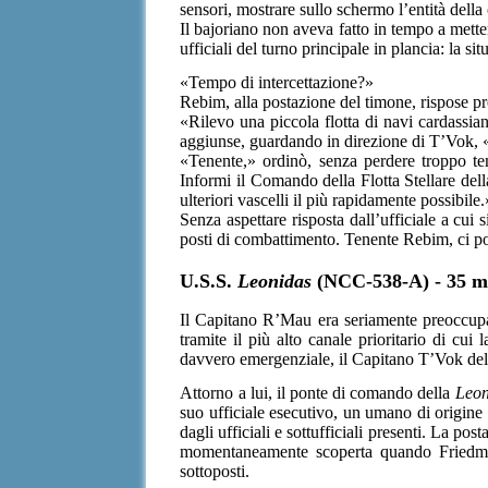
sensori, mostrare sullo schermo l’entità della 
Il bajoriano non aveva fatto in tempo a metter
ufficiali del turno principale in plancia: la s
«Tempo di intercettazione?»
Rebim, alla postazione del timone, rispose 
«Rilevo una piccola flotta di navi cardassi
aggiunse, guardando in direzione di T’Vok, 
«Tenente,» ordinò, senza perdere troppo tem
Informi il Comando della Flotta Stellare dell
ulteriori vascelli il più rapidamente possibile.
Senza aspettare risposta dall’ufficiale a cui
posti di combattimento. Tenente Rebim, ci po
U.S.S.
Leonidas
(NCC-538-A) - 35 mi
Il Capitano R’Mau era seriamente preoccupato
tramite il più alto canale prioritario di cui
davvero emergenziale, il Capitano T’Vok del
Attorno a lui, il ponte di comando della
Leon
suo ufficiale esecutivo, un umano di origine 
dagli ufficiali e sottufficiali presenti. La p
momentaneamente scoperta quando Friedman s
sottoposti.