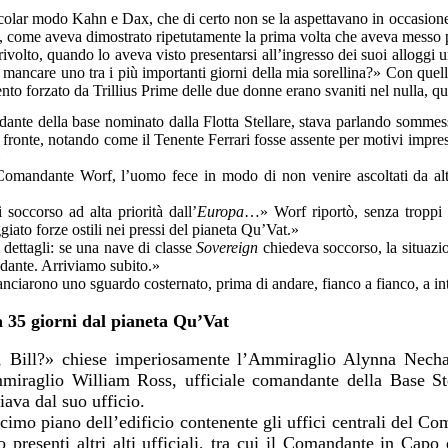
icolar modo Kahn e Dax, che di certo non se la aspettavano in occasione
 come aveva dimostrato ripetutamente la prima volta che aveva messo p
volto, quando lo aveva visto presentarsi all’ingresso dei suoi alloggi 
ancare uno tra i più importanti giorni della mia sorellina?» Con quelle
ento forzato da Trillius Prime delle due donne erano svaniti nel nulla, qua
dante della base nominato dalla Flotta Stellare, stava parlando somm
l fronte, notando come il Tenente Ferrari fosse assente per motivi impr
»
omandante Worf, l’uomo fece in modo di non venire ascoltati da altr
soccorso ad alta priorità dall’
Europa
…» Worf riportò, senza troppi g
to forze ostili nei pressi del pianeta Qu’Vat.»
 dettagli: se una nave di classe
Sovereign
chiedeva soccorso, la situaz
ante. Arriviamo subito.»
lanciarono uno sguardo costernato, prima di andare, fianco a fianco, a i
a 35 giorni dal pianeta Qu’Vat
i, Bill?» chiese imperiosamente l’Ammiraglio Alynna Necha
iraglio William Ross, ufficiale comandante della Base Ste
iava dal suo ufficio.
imo piano dell’edificio contenente gli uffici centrali del Co
presenti altri alti ufficiali, tra cui il Comandante in Capo 