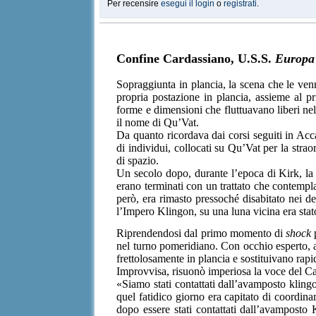
Per recensire
esegui il login
o
registrati
.
Confine Cardassiano, U.S.S.
Europa
Sopraggiunta in plancia, la scena che le ven
propria postazione in plancia, assieme al pri
forme e dimensioni che fluttuavano liberi nel
il nome di Qu’Vat.
Da quanto ricordava dai corsi seguiti in Acc
di individui, collocati su Qu’Vat per la strao
di spazio.
Un secolo dopo, durante l’epoca di Kirk, la 
erano terminati con un trattato che contempla
però, era rimasto pressoché disabitato nei d
l’Impero Klingon, su una luna vicina era stato
Riprendendosi dal primo momento di
shock
p
nel turno pomeridiano. Con occhio esperto, ana
frettolosamente in plancia e sostituivano rapida
Improvvisa, risuonò imperiosa la voce del C
«Siamo stati contattati dall’avamposto kling
quel fatidico giorno era capitato di coordina
dopo essere stati contattati dall’avamposto