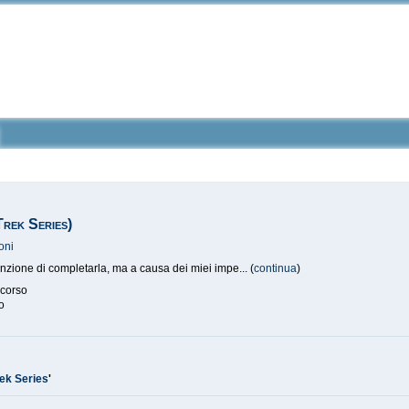
Trek Series)
oni
zione di completarla, ma a causa dei miei impe... (
continua
)
 corso
o
rek Series
'