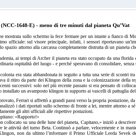
(NCC-1648-E) - meno di tre minuti dal pianeta Qu’Vat
ne mostrata sullo schermo la fece fermare per un istante a fianco di Moq
mo ufficiale: sul visore principale, infatti, i sensori riportavano un'i
lo spazio attorno alla carcassa completamente distrutta di un pianeta c
ademia, ai tempi di Archer il pianeta era stato occupato da una florid
rdinaria ospitalità del luogo - e perché speravano di consolidare, senza 
colonia era stata abbandonata in seguito a tutta una serie di scontri t
va il ritiro da parte dei Klingon della zona e la colonizzazione della re
ecenni successivi: solo nel più recente passato si era pensato di colloc
 installato un avamposto klingon in supporto ai vascelli di pattuglia del 
rovato, Ferrari si affrettò a grandi passi verso la propria postazione, da 
lizzò i dati riportati sullo schermo di fronte a lei, mentre attorno a sé g
mente gli altri ufficiali alle rispettive postazioni.
apitano: «Rapporto!»
on collocato su una delle lune del pianeta, Capitano,» iniziò a descriv
re le attività del turno Beta. Continuò a parlare, velocemente e in manie
 Klingon, non da ultimo
l’
informare il Primo Ufficiale Leeda Sevek del