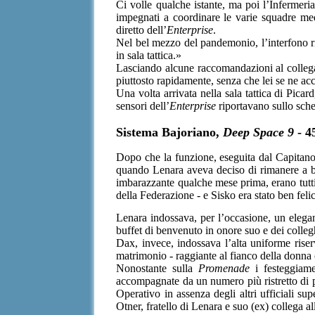
Ci volle qualche istante, ma poi l’Infermeri
impegnati a coordinare le varie squadre med
diretto dell’
Enterprise
.
Nel bel mezzo del pandemonio, l’interfono ri
in sala tattica.»
Lasciando alcune raccomandazioni al collega, 
piuttosto rapidamente, senza che lei se ne acc
Una volta arrivata nella sala tattica di Picard,
sensori dell’
Enterprise
riportavano sullo sche
Sistema Bajoriano,
Deep Space 9
- 4
Dopo che la funzione, eseguita dal Capitano
quando Lenara aveva deciso di rimanere a 
imbarazzante qualche mese prima, erano tutti
della Federazione - e Sisko era stato ben felice
Lenara indossava, per l’occasione, un elega
buffet di benvenuto in onore suo e dei colleghi
Dax, invece, indossava l’alta uniforme riser
matrimonio - raggiante al fianco della donna
Nonostante sulla
Promenade
i festeggiame
accompagnate da un numero più ristretto di p
Operativo in assenza degli altri ufficiali su
Otner, fratello di Lenara e suo (ex) collega a