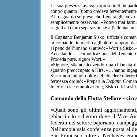
La sua presenza aveva sorpreso tutti, in part
contro quanto l’uomo credeva ferventemente,
Allo sguardo sorpreso che Lenara gli aveva ri
semplicemente osservato: «Potevo mai farmi m
seguiti alla loro separazione e all’allontanam
Il Capitano Benjamin Sisko, ufficiale coman
in comando, in merito agli ultimi rapporti da
al petto dell’umano si attivò: «Worf a Sisko.
Accettando la comunicazione del Tenente C
Proceda pure, signor Worf.»
«Signore, stiamo ricevendo una chiamata di 
sguardo preoccupato a Kira, «…hanno ingaggia
Sisko non indugiò oltre nel chiedere ulteriori
fermezza ordinò: «Prepari la
Defiant
, Comand
Interrotta la comunicazione, Sisko e Kira si 
Comando della Flotta Stellare - circ
«Quali sono gli ultimi aggiornament
ghiaccio lo schermo dove il Vice Amm
federali nel settore bajoriano, campegg
Nell’ampia sala conferenze posta al dec
San Francisco, oltre a Nechayev erano 