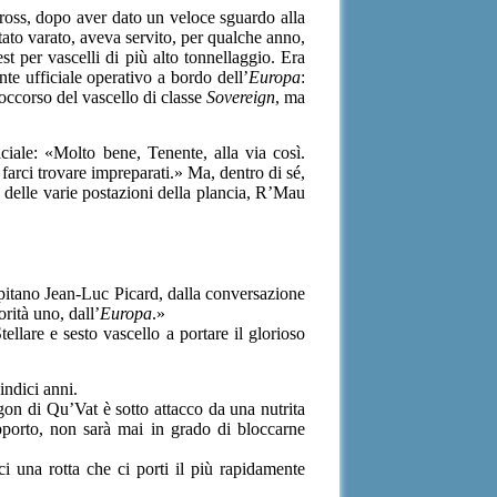
tross, dopo aver dato un veloce sguardo alla
tato varato, aveva servito, per qualche anno,
 per vascelli di più alto tonnellaggio. Era
te ufficiale operativo a bordo dell’
Europa
:
soccorso del vascello di classe
Sovereign
, ma
ciale: «Molto bene, Tenente, alla via così.
arci trovare impreparati.» Ma, dentro di sé,
o delle varie postazioni della plancia, R’Mau
pitano Jean-Luc Picard, dalla conversazione
rità uno, dall’
Europa
.»
ellare e sesto vascello a portare il glorioso
indici anni.
on di Qu’Vat è sotto attacco da una nutrita
porto, non sarà mai in grado di bloccarne
 una rotta che ci porti il più rapidamente