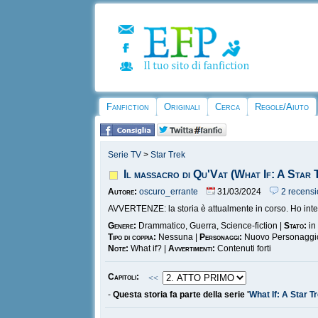
Fanfiction
Originali
Cerca
Regole/Aiuto
Serie TV
>
Star Trek
Il massacro di Qu'Vat (What If: A Star 
Autore:
oscuro_errante
31/03/2024
2 recensi
AVVERTENZE: la storia è attualmente in corso. Ho inten
Genere:
Drammatico, Guerra, Science-fiction |
Stato:
in
Tipo di coppia:
Nessuna |
Personaggi:
Nuovo Personaggi
Note:
What if? |
Avvertimenti:
Contenuti forti
Capitoli:
<<
-
Questa storia fa parte della serie '
What If: A Star T