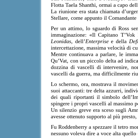
Flotta Taela Shanthi, ormai a capo del
La riunione era stata chiamata d’urgen
Stellare, come appunto il Comandante 
Per un attimo, lo sguardo di Ross sem
immaginazione: «Il Capitano T’Vok ha
Leonidas
, dell’
Enterprise
e della
Def
intercettazione, massima velocità di cu
Mentre continuava a parlare, le imma
Qu’Vat, con un piccolo delta ad indica
dozzina di vascelli di intervenire, n
vascelli da guerra, ma difficilmente ri
Lo schermo, ora, mostrava il movimento
suoi attaccanti: tre delta azzurri, indiv
dei quali riportanti il simbolo dell’
spingere i propri vascelli al massimo p
Un silenzio greve era sceso sugli Ammi
avesse ottenuto supporto al più presto,
Fu Roddenberry a spezzare il tetro mo
nessuno voleva dire a voce alta quello c