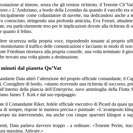
ostazione al timone, senza che gli venisse richiesto, il Tenente Ch’Va
gnore.» L’Andoriano, a bordo della
Leonidas
da quando il vascello era s
incipalmente come collaudatore di navette, ma dedicandosi anche a test
a conosciuto, stringendo una profonda amicizia, Eva Ferrari, attualmen
e, era particolarmente teso per le implicazioni dovute alla richiesta di 
 quanto il felino.
dere sicurezza nella propria voce, rispondendo tonante al proprio uffi
 monitoriamo il traffico delle comunicazioni e facciamo in modo di non f
te Friedman ritornava alla propria consolle, una volta terminato il gir
be trovato una volta giunto a destinazione.
minuti dal pianeta Qu’Vat
dante Data attirò l’attenzione del proprio ufficiale comandante, il Ca
onsigliere di bordo, «stiamo ricevendo una richiesta di soccorso, prio
l’interno della plancia dell’
Enterprise
, nave ammiraglia della Flotta St
tano James T. Kirk e dal suo equipaggio.
e il Comandante Riker, fedele ufficiale esecutivo di Picard da quasi qu
 di sempre, rispose in maniera precisa e puntuale: «L’avamposto kling
uropa
sta intervenendo, ma anche con cinque sparvieri klingon a sup
nti, Data parlava davvero troppo - a ordinare: «Tenente Perim, tracci
ura massima. Attivare.»