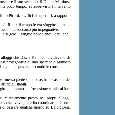
rusher e il suo secondo, il Dottor Martinez,
ente poco tempo, avrebbe visto l’intervento
ano Picard: «Ufficiali superiori, a rapporto
ne di Riker, il tempo le era sfuggito di mano
 missioni di soccorso più impegnative.
 le si gelò il sangue nelle vene: i dati, che i
gli alloggi che Dax e Kahn condividevano da
esosi protagonista di uno spettacolo piuttosto
l sogno di sposarsi, secondo le consuetudini
va messo piede sulla base, in occasione del
tificiali stabili.
igio o, appunto, un’occasione simile al loro
i relativamente presto nei propri alloggi,
rf, che aveva preferito coordinare il Centro
usa di passare qualche giorno su Bajor; Bejal