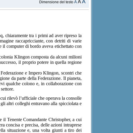
A
A
A
Dimensione del testo
, chiaramente tra i primi ad aver ripreso la
mmagine raccapricciante, con detriti di varie
he il computer di bordo aveva etichettato con
a colonia Klingon composta da alcuni milioni
successo, il proprio potere in quella regione
ra Federazione e Impero Klingon, scontri che
gione da parte della Federazione. Il pianeta,
arvi qualche colono e, in collaborazione con
settore.
cui rilevò l’ufficiale che operava la consolle
li altri colleghi entravano alla spicciolata e
ere il Tenente Comandante Christopher, a cui
ra concisa e precisa, delle azioni intraprese
la situazione e, una volta giunti a tiro dei