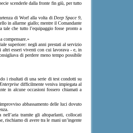
ecie scenderle dalla fronte fin giù, per tutto
partenza di Worf alla volta di
Deep Space 9
,
cello in allarme giallo; mentre il Comandante
ra tale che tutto l’equipaggio fosse pronto a
re a compensare.»
 superiore: negli anni prestati al servizio
altri esseri viventi con cui lavorava - e, in
 consigliava di perdere meno tempo possibile
 i risultati di una serie di test condotti su
Enterprise
difficilmente veniva impiegata al
ante in alcune occasioni fossero chiamati a
n improvviso abbassamento delle luci dovuto
enza.
l’aria tramite gli altoparlanti, collocati
he, rischiamo di avere tra le mani un’ingente