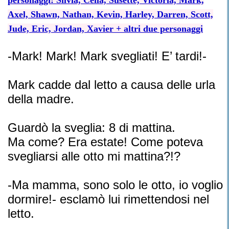
personaggi: Silvia, Ceila, Susette, Victoria, Mark,
Axel, Shawn, Nathan, Kevin, Harley, Darren, Scott,
Jude, Eric, Jordan, Xavier + altri due personaggi
-Mark! Mark! Mark svegliati! E’ tardi!-
Mark cadde dal letto a causa delle urla
della madre.
Guardò la sveglia: 8 di mattina.
Ma come? Era estate! Come poteva
svegliarsi alle otto mi mattina?!?
-Ma mamma, sono solo le otto, io voglio
dormire!- esclamò lui rimettendosi nel
letto.