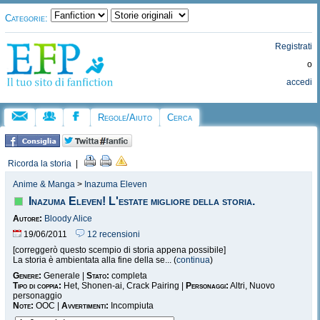
Categorie:
Registrati
o
accedi
Regole/Aiuto
Cerca
Ricorda la storia
|
Anime & Manga
>
Inazuma Eleven
Inazuma Eleven! L'estate migliore della storia.
Autore:
Bloody Alice
19/06/2011
12 recensioni
[correggerò questo scempio di storia appena possibile]
La storia è ambientata alla fine della se... (
continua
)
Genere:
Generale |
Stato:
completa
Tipo di coppia:
Het, Shonen-ai, Crack Pairing |
Personaggi:
Altri, Nuovo
personaggio
Note:
OOC |
Avvertimenti:
Incompiuta