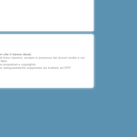
i che li hanno ideati.
 brevi citazioni, sempre in presenza dei dovuti credits e nei
ttizi.
vi proprietari e copyrights.
lazione adeguatamente supportata da inoltrare ad EFP.