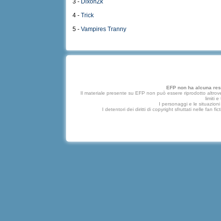
3 -
DixonZk
4 -
Trick
5 -
Vampires Tranny
EFP non ha alcuna respo
Il materiale presente su EFP non può essere riprodotto altrove
limiti 
I personaggi e le situazioni 
I detentori dei diritti di copyright sfruttati nelle f