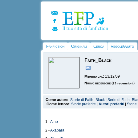
Fanfiction
Originali
Cerca
Regole/Aiuto
Faith_Black
Membro dal:
13/12/09
Nuovo recensore
(
)
29 recensioni
Come autore
:
Storie di Faith_Black
|
Serie di Faith_Bla
Come lettore
:
Storie preferite
|
Autori preferiti
|
Storie
1 -
Aino
2 -
Akabara