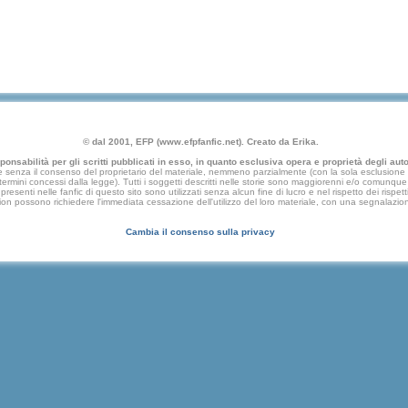
© dal 2001, EFP (www.efpfanfic.net). Creato da Erika.
nsabilità per gli scritti pubblicati in esso, in quanto esclusiva opera e proprietà degli autor
 senza il consenso del proprietario del materiale, nemmeno parzialmente (con la sola esclusione di
e termini concessi dalla legge). Tutti i soggetti descritti nelle storie sono maggiorenni e/o comunque fi
presenti nelle fanfic di questo sito sono utilizzati senza alcun fine di lucro e nel rispetto dei rispetti
an fiction possono richiedere l'immediata cessazione dell'utilizzo del loro materiale, con una segna
Cambia il consenso sulla privacy